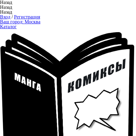
Назад
Назад
Назад
Вход
/
Регистрация
Ваш город:
Москва
Каталог