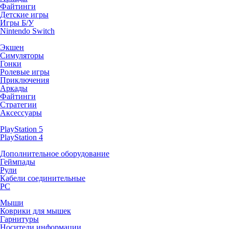
Файтинги
Детские игры
Игры Б/У
Nintendo Switch
Экшен
Симуляторы
Гонки
Ролевые игры
Приключения
Аркады
Файтинги
Стратегии
Аксессуары
PlayStation 5
PlayStation 4
Дополнительное оборудование
Геймпады
Рули
Кабели соединительные
PC
Мыши
Коврики для мышек
Гарнитуры
Носители информации