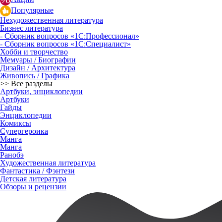
Популярные
Нехудожественная литература
Бизнес литература
- Сборник вопросов «1С:Профессионал»
- Сборник вопросов «1С:Специалист»
Хобби и творчество
Мемуары / Биографии
Дизайн / Архитектура
Живопись / Графика
>> Все разделы
Артбуки, энциклопедии
Артбуки
Гайды
Энциклопедии
Комиксы
Супергероика
Манга
Манга
Ранобэ
Художественная литература
Фантастика / Фэнтези
Детская литература
Обзоры и рецензии