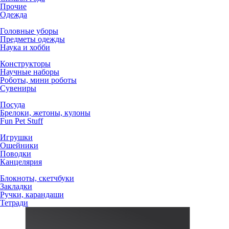
Прочие
Одежда
Головные уборы
Предметы одежды
Наука и хобби
Конструкторы
Научные наборы
Роботы, мини роботы
Сувениры
Посуда
Брелоки, жетоны, кулоны
Fun Pet Stuff
Игрушки
Ошейники
Поводки
Канцелярия
Блокноты, скетчбуки
Закладки
Ручки, карандаши
Тетради