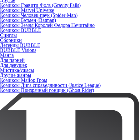
Другое
Комиксы Гравити Фолз (Gravity Falls)
Комиксы Marvel Universe
Комиксы Человек-паук (Spider-Man)
Комиксы Бэтмен (Batman)
Комиксы Земля Королей Федора Нечитайло
Комиксы BUBBLE
Синглы
Сборники
Легенды BUBBLE
BUBBLE Visions
Манга
Для парней
Для девушек
Мистика/ужасы
Другие жанры
Комиксы Майор Гром
Комиксы Лига справедливости (Justice League)
Комиксы Призрачный гонщик (Ghost Rider)