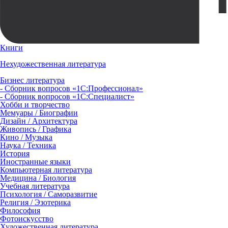
Книги
Нехудожественная литература
Бизнес литература
- Сборник вопросов «1С:Профессионал»
- Сборник вопросов «1С:Специалист»
Хобби и творчество
Мемуары / Биографии
Дизайн / Архитектура
Живопись / Графика
Кино / Музыка
Наука / Техника
История
Иностранные языки
Компьютерная литература
Медицина / Биология
Учебная литература
Психология / Саморазвитие
Религия / Эзотерика
Философия
Фотоискусство
Художественная литература