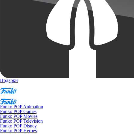
Подарки
Funko POP Animation
Funko POP Games
Funko POP Movies
Funko POP Television
Funko POP Disney
Funko POP Heroes