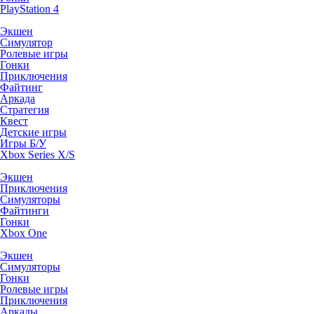
PlayStation 4
Экшен
Симулятор
Ролевые игры
Гонки
Приключения
Файтинг
Аркада
Стратегия
Квест
Детские игры
Игры Б/У
Xbox Series X/S
Экшен
Приключения
Симуляторы
Файтинги
Гонки
Xbox One
Экшен
Симуляторы
Гонки
Ролевые игры
Приключения
Аркады