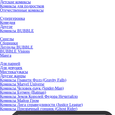
Детские комиксы
Комиксы для подростков
Отечественные комиксы
Супергероика
Комедия
Другое
Комиксы BUBBLE
Синглы
Сборники
Легенды BUBBLE
BUBBLE Visions
Манга
Для парней
Для девушек
Мистика/ужасы
Другие жанры
Комиксы Гравити Фолз (Gravity Falls)
Комиксы Marvel Universe
Комиксы Человек-паук (Spider-Man)
Комиксы Бэтмен (Batman)
Комиксы Земля Королей Федора Нечитайло
Комиксы Майор Гром
Комиксы Лига справедливости (Justice League)
Комиксы Призрачный гонщик (Ghost Rider)