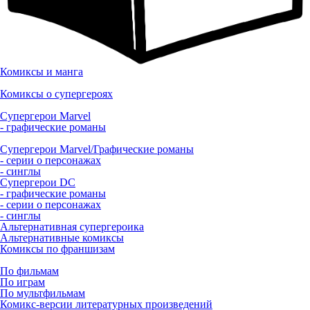
Комиксы и манга
Комиксы о супергероях
Супергерои Marvel
- графические романы
Супергерои Marvel/Графические романы
- серии о персонажах
- синглы
Супергерои DC
- графические романы
- серии о персонажах
- синглы
Альтернативная супергероика
Альтернативные комиксы
Комиксы по франшизам
По фильмам
По играм
По мультфильмам
Комикс-версии литературных произведений