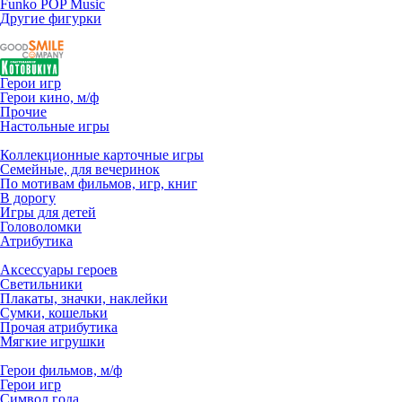
Funko POP Music
Другие фигурки
Герои игр
Герои кино, м/ф
Прочие
Настольные игры
Коллекционные карточные игры
Семейные, для вечеринок
По мотивам фильмов, игр, книг
В дорогу
Игры для детей
Головоломки
Атрибутика
Аксессуары героев
Светильники
Плакаты, значки, наклейки
Сумки, кошельки
Прочая атрибутика
Мягкие игрушки
Герои фильмов, м/ф
Герои игр
Символ года