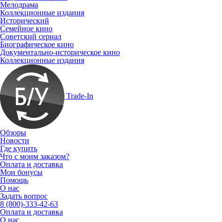
Мелодрама
Коллекционные издания
Исторический
Семейное кино
Советский сериал
Биографическое кино
Документально-историческое кино
Коллекционные издания
Trade-In
Обзоры
Новости
Где купить
Что с моим заказом?
Оплата и доставка
Мои бонусы
Помощь
О нас
Задать вопрос
8 (800)-333-42-63
Оплата и доставка
О нас