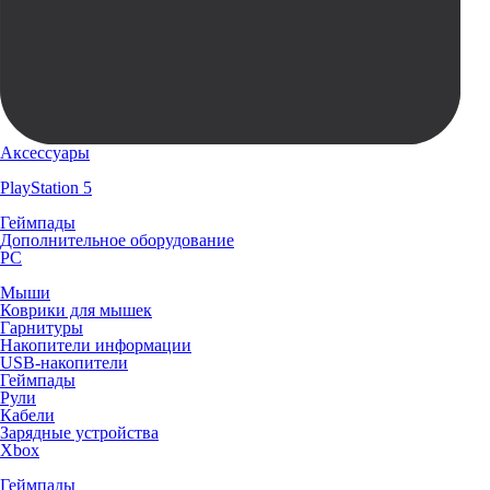
Аксессуары
PlayStation 5
Геймпады
Дополнительное оборудование
PC
Мыши
Коврики для мышек
Гарнитуры
Накопители информации
USB-накопители
Геймпады
Рули
Кабели
Зарядные устройства
Xbox
Геймпады