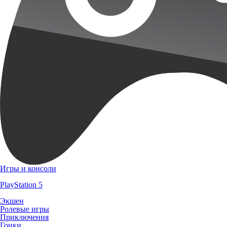
Игры и консоли
PlayStation 5
Экшен
Ролевые игры
Приключения
Гонки