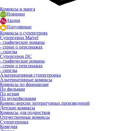
Комиксы и манга
Новинки
Акции
Популярные
Комиксы о супергероях
Супергерои Marvel
- графические романы
- серии о персонажах
- синглы
Супергерои DC
- графические романы
- серии о персонажах
- синглы
Альтернативная супергероика
Альтернативные комиксы
Комиксы по франшизам
По фильмам
По играм
По мультфильмам
Комикс-версии литературных произведений
Детские комиксы
Комиксы для подростков
Отечественные комиксы
Супергероика
Комедия