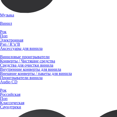
Музыка
Винил
Рок
Поп
Электронная
Рэп / R’n’B
Аксессуары для винила
Виниловые проигрыватели
Конверты / Чистящие средства
Средства для очистки винила
Внутренние конверты для винила
Внешние конверты / пакеты для винила
Проигрыватели винила
Audio CD
Рок
Российская
Поп
Классическая
Саундтреки