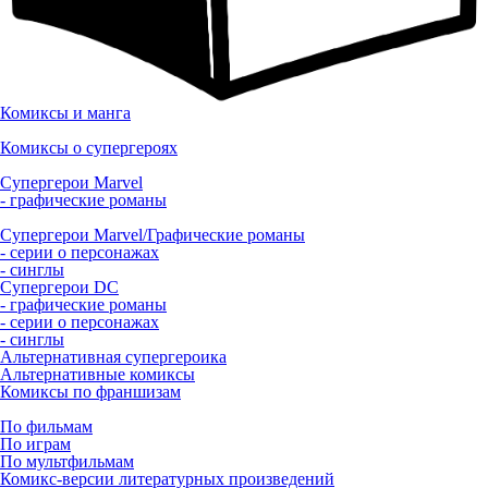
Комиксы и манга
Комиксы о супергероях
Супергерои Marvel
- графические романы
Супергерои Marvel/Графические романы
- серии о персонажах
- синглы
Супергерои DC
- графические романы
- серии о персонажах
- синглы
Альтернативная супергероика
Альтернативные комиксы
Комиксы по франшизам
По фильмам
По играм
По мультфильмам
Комикс-версии литературных произведений