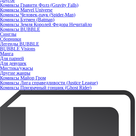
Другое
Комиксы Гравити Фолз (Gravity Falls)
Комиксы Marvel Universe
Комиксы Человек-паук (Spider-Man)
Комиксы Бэтмен (Batman)
Комиксы Земля Королей Федора Нечитайло
Комиксы BUBBLE
Синглы
Сборники
Легенды BUBBLE
BUBBLE Visions
Манга
Для парней
Для девушек
Мистика/ужасы
Другие жанры
Комиксы Майор Гром
Комиксы Лига справедливости (Justice League)
Комиксы Призрачный гонщик (Ghost Rider)