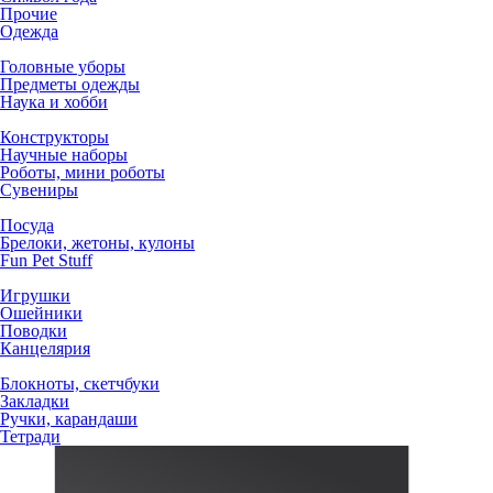
Прочие
Одежда
Головные уборы
Предметы одежды
Наука и хобби
Конструкторы
Научные наборы
Роботы, мини роботы
Сувениры
Посуда
Брелоки, жетоны, кулоны
Fun Pet Stuff
Игрушки
Ошейники
Поводки
Канцелярия
Блокноты, скетчбуки
Закладки
Ручки, карандаши
Тетради