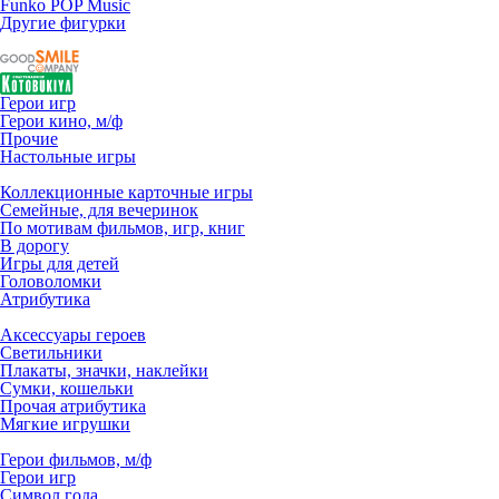
Funko POP Music
Другие фигурки
Герои игр
Герои кино, м/ф
Прочие
Настольные игры
Коллекционные карточные игры
Семейные, для вечеринок
По мотивам фильмов, игр, книг
В дорогу
Игры для детей
Головоломки
Атрибутика
Аксессуары героев
Светильники
Плакаты, значки, наклейки
Сумки, кошельки
Прочая атрибутика
Мягкие игрушки
Герои фильмов, м/ф
Герои игр
Символ года