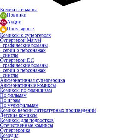
Комиксы и манга
Новинки
Акции
Популярные
Комиксы о супергероях
Супергерои Marvel
- графические романы
- серии о персонажах
- синглы
Супергерои DC
- графические романы
- серии о персонажах
- синглы
Альтернативная супергероика
Альтернативные комиксы
Комиксы по франшизам
По фильмам
По играм
По мультфильмам
Комикс-версии литературных произведений
Детские комиксы
Комиксы для подростков
Отечественные комиксы
Супергероика
Комедия