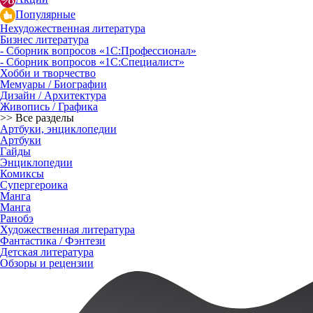
Популярные
Нехудожественная литература
Бизнес литература
- Сборник вопросов «1С:Профессионал»
- Сборник вопросов «1С:Специалист»
Хобби и творчество
Мемуары / Биографии
Дизайн / Архитектура
Живопись / Графика
>> Все разделы
Артбуки, энциклопедии
Артбуки
Гайды
Энциклопедии
Комиксы
Супергероика
Манга
Манга
Ранобэ
Художественная литература
Фантастика / Фэнтези
Детская литература
Обзоры и рецензии