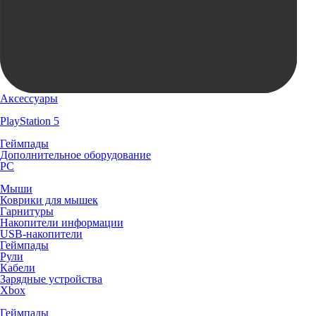
Аксессуары
PlayStation 5
Геймпады
Дополнительное оборудование
PC
Мыши
Коврики для мышек
Гарнитуры
Накопители информации
USB-накопители
Геймпады
Рули
Кабели
Зарядные устройства
Xbox
Геймпады