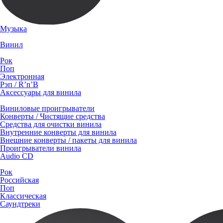
Музыка
Винил
Рок
Поп
Электронная
Рэп / R’n’B
Аксессуары для винила
Виниловые проигрыватели
Конверты / Чистящие средства
Средства для очистки винила
Внутренние конверты для винила
Внешние конверты / пакеты для винила
Проигрыватели винила
Audio CD
Рок
Российская
Поп
Классическая
Саундтреки