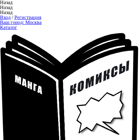
Назад
Назад
Назад
Вход
/
Регистрация
Ваш город:
Москва
Каталог