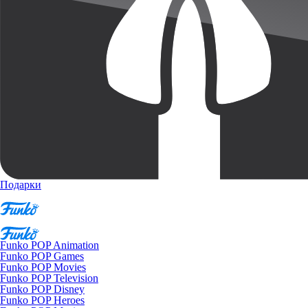
Подарки
Funko POP Animation
Funko POP Games
Funko POP Movies
Funko POP Television
Funko POP Disney
Funko POP Heroes