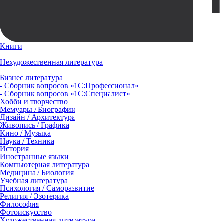
Книги
Нехудожественная литература
Бизнес литература
- Сборник вопросов «1С:Профессионал»
- Сборник вопросов «1С:Специалист»
Хобби и творчество
Мемуары / Биографии
Дизайн / Архитектура
Живопись / Графика
Кино / Музыка
Наука / Техника
История
Иностранные языки
Компьютерная литература
Медицина / Биология
Учебная литература
Психология / Саморазвитие
Религия / Эзотерика
Философия
Фотоискусство
Художественная литература