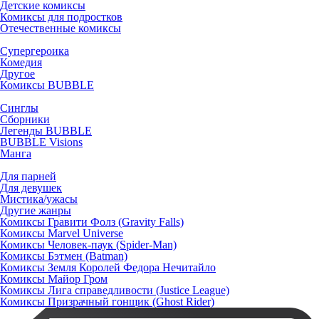
Детские комиксы
Комиксы для подростков
Отечественные комиксы
Супергероика
Комедия
Другое
Комиксы BUBBLE
Синглы
Сборники
Легенды BUBBLE
BUBBLE Visions
Манга
Для парней
Для девушек
Мистика/ужасы
Другие жанры
Комиксы Гравити Фолз (Gravity Falls)
Комиксы Marvel Universe
Комиксы Человек-паук (Spider-Man)
Комиксы Бэтмен (Batman)
Комиксы Земля Королей Федора Нечитайло
Комиксы Майор Гром
Комиксы Лига справедливости (Justice League)
Комиксы Призрачный гонщик (Ghost Rider)