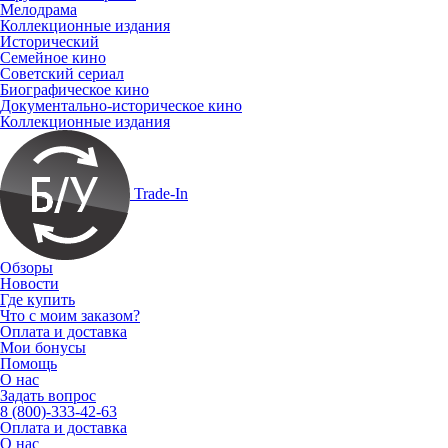
Мелодрама
Коллекционные издания
Исторический
Семейное кино
Советский сериал
Биографическое кино
Документально-историческое кино
Коллекционные издания
Trade-In
Обзоры
Новости
Где купить
Что с моим заказом?
Оплата и доставка
Мои бонусы
Помощь
О нас
Задать вопрос
8 (800)-333-42-63
Оплата и доставка
О нас