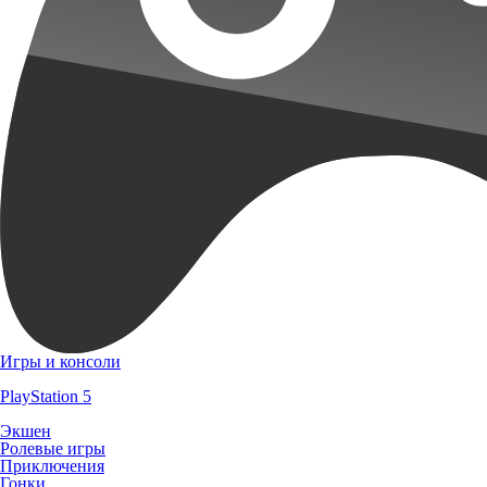
Игры и консоли
PlayStation 5
Экшен
Ролевые игры
Приключения
Гонки