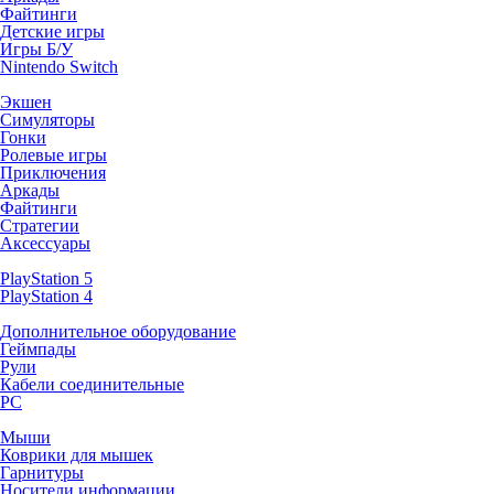
Файтинги
Детские игры
Игры Б/У
Nintendo Switch
Экшен
Симуляторы
Гонки
Ролевые игры
Приключения
Аркады
Файтинги
Стратегии
Аксессуары
PlayStation 5
PlayStation 4
Дополнительное оборудование
Геймпады
Рули
Кабели соединительные
PC
Мыши
Коврики для мышек
Гарнитуры
Носители информации