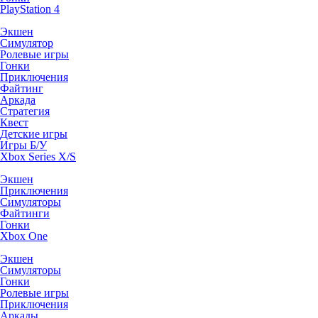
PlayStation 4
Экшен
Симулятор
Ролевые игры
Гонки
Приключения
Файтинг
Аркада
Стратегия
Квест
Детские игры
Игры Б/У
Xbox Series X/S
Экшен
Приключения
Симуляторы
Файтинги
Гонки
Xbox One
Экшен
Симуляторы
Гонки
Ролевые игры
Приключения
Аркады