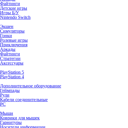
Файтинги
Детские игры
Игры Б/У
Nintendo Switch
Экшен
Симуляторы
Гонки
Ролевые игры
Приключения
Аркады
Файтинги
Стратегии
Аксессуары
PlayStation 5
PlayStation 4
Дополнительное оборудование
Геймпады
Рули
Кабели соединительные
PC
Мыши
Коврики для мышек
Гарнитуры
Носители информации