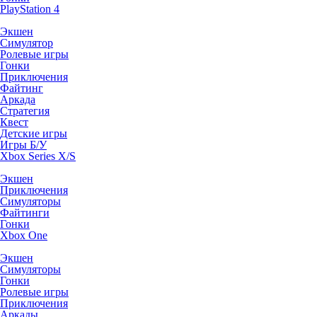
PlayStation 4
Экшен
Симулятор
Ролевые игры
Гонки
Приключения
Файтинг
Аркада
Стратегия
Квест
Детские игры
Игры Б/У
Xbox Series X/S
Экшен
Приключения
Симуляторы
Файтинги
Гонки
Xbox One
Экшен
Симуляторы
Гонки
Ролевые игры
Приключения
Аркады