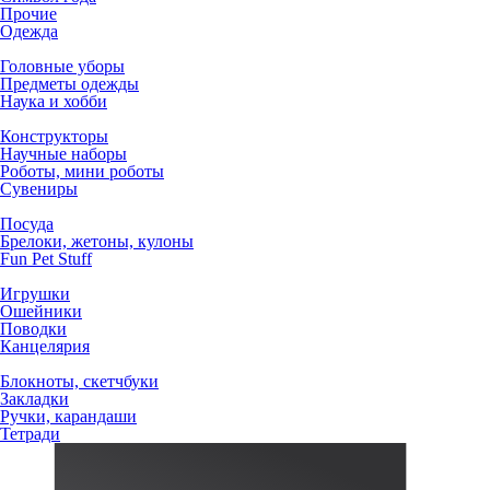
Прочие
Одежда
Головные уборы
Предметы одежды
Наука и хобби
Конструкторы
Научные наборы
Роботы, мини роботы
Сувениры
Посуда
Брелоки, жетоны, кулоны
Fun Pet Stuff
Игрушки
Ошейники
Поводки
Канцелярия
Блокноты, скетчбуки
Закладки
Ручки, карандаши
Тетради