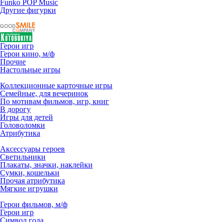
Funko POP Music
Другие фигурки
Герои игр
Герои кино, м/ф
Прочие
Настольные игры
Коллекционные карточные игры
Семейные, для вечеринок
По мотивам фильмов, игр, книг
В дорогу
Игры для детей
Головоломки
Атрибутика
Аксессуары героев
Светильники
Плакаты, значки, наклейки
Сумки, кошельки
Прочая атрибутика
Мягкие игрушки
Герои фильмов, м/ф
Герои игр
Символ года