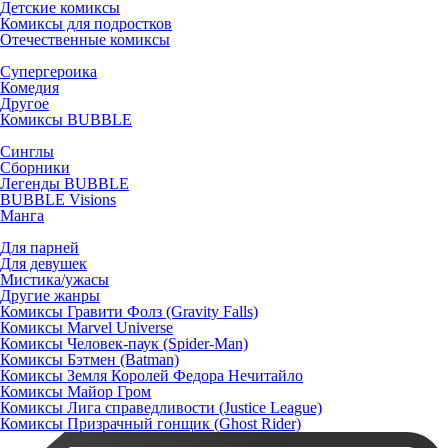
Детские комиксы
Комиксы для подростков
Отечественные комиксы
Супергероика
Комедия
Другое
Комиксы BUBBLE
Синглы
Сборники
Легенды BUBBLE
BUBBLE Visions
Манга
Для парней
Для девушек
Мистика/ужасы
Другие жанры
Комиксы Гравити Фолз (Gravity Falls)
Комиксы Marvel Universe
Комиксы Человек-паук (Spider-Man)
Комиксы Бэтмен (Batman)
Комиксы Земля Королей Федора Нечитайло
Комиксы Майор Гром
Комиксы Лига справедливости (Justice League)
Комиксы Призрачный гонщик (Ghost Rider)