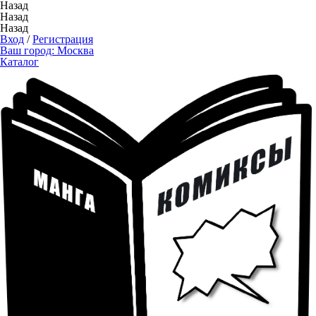
Назад
Назад
Назад
Вход
/
Регистрация
Ваш город:
Москва
Каталог