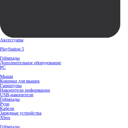
Аксессуары
PlayStation 5
Геймпады
Дополнительное оборудование
PC
Мыши
Коврики для мышек
Гарнитуры
Накопители информации
USB-накопители
Геймпады
Рули
Кабели
Зарядные устройства
Xbox
Геймпады