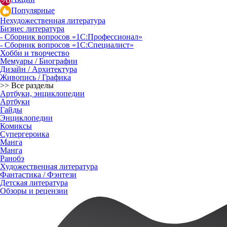
Популярные
Нехудожественная литература
Бизнес литература
- Сборник вопросов «1С:Профессионал»
- Сборник вопросов «1С:Специалист»
Хобби и творчество
Мемуары / Биографии
Дизайн / Архитектура
Живопись / Графика
>> Все разделы
Артбуки, энциклопедии
Артбуки
Гайды
Энциклопедии
Комиксы
Супергероика
Манга
Манга
Ранобэ
Художественная литература
Фантастика / Фэнтези
Детская литература
Обзоры и рецензии