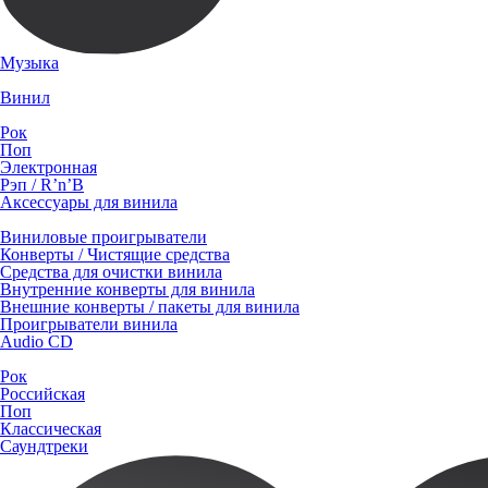
Музыка
Винил
Рок
Поп
Электронная
Рэп / R’n’B
Аксессуары для винила
Виниловые проигрыватели
Конверты / Чистящие средства
Средства для очистки винила
Внутренние конверты для винила
Внешние конверты / пакеты для винила
Проигрыватели винила
Audio CD
Рок
Российская
Поп
Классическая
Саундтреки