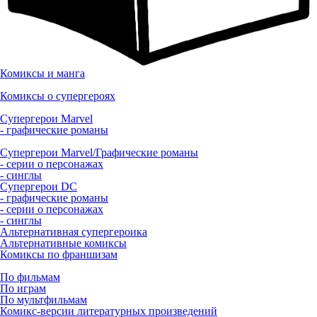
Комиксы и манга
Комиксы о супергероях
Супергерои Marvel
- графические романы
Супергерои Marvel/Графические романы
- серии о персонажах
- синглы
Супергерои DC
- графические романы
- серии о персонажах
- синглы
Альтернативная супергероика
Альтернативные комиксы
Комиксы по франшизам
По фильмам
По играм
По мультфильмам
Комикс-версии литературных произведений