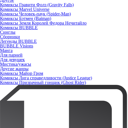
Другое
Комиксы Гравити Фолз (Gravity Falls)
Комиксы Marvel Universe
Комиксы Человек-паук (Spider-Man)
Комиксы Бэтмен (Batman)
Комиксы Земля Королей Федора Нечитайло
Комиксы BUBBLE
Синглы
Сборники
Легенды BUBBLE
BUBBLE Visions
Манга
Для парней
Для девушек
Мистика/ужасы
Другие жанры
Комиксы Майор Гром
Комиксы Лига справедливости (Justice League)
Комиксы Призрачный гонщик (Ghost Rider)