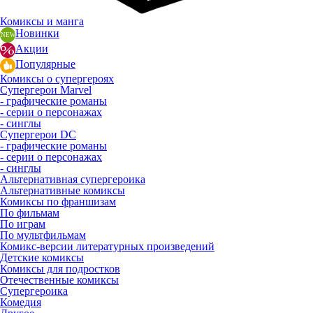
Комиксы и манга
Новинки
Акции
Популярные
Комиксы о супергероях
Супергерои Marvel
- графические романы
- серии о персонажах
- синглы
Супергерои DC
- графические романы
- серии о персонажах
- синглы
Альтернативная супергероика
Альтернативные комиксы
Комиксы по франшизам
По фильмам
По играм
По мультфильмам
Комикс-версии литературных произведений
Детские комиксы
Комиксы для подростков
Отечественные комиксы
Супергероика
Комедия