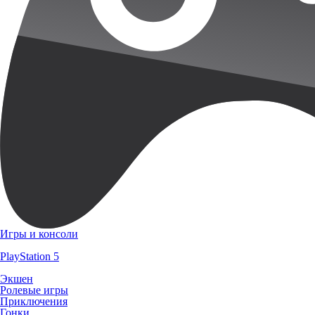
Игры и консоли
PlayStation 5
Экшен
Ролевые игры
Приключения
Гонки