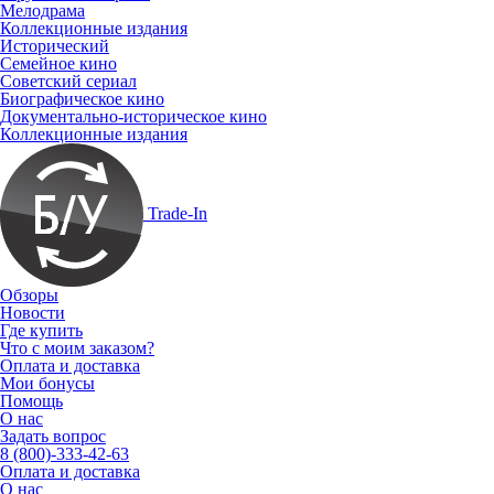
Мелодрама
Коллекционные издания
Исторический
Семейное кино
Советский сериал
Биографическое кино
Документально-историческое кино
Коллекционные издания
Trade-In
Обзоры
Новости
Где купить
Что с моим заказом?
Оплата и доставка
Мои бонусы
Помощь
О нас
Задать вопрос
8 (800)-333-42-63
Оплата и доставка
О нас