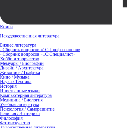
Книги
Нехудожественная литература
Бизнес литература
- Сборник вопросов «1С:Профессионал»
- Сборник вопросов «1С:Специалист»
Хобби и творчество
Мемуары / Биографии
Дизайн / Архитектура
Живопись / Графика
Кино / Музыка
Наука / Техника
История
Иностранные языки
Компьютерная литература
Медицина / Биология
Учебная литература
Психология / Саморазвитие
Религия / Эзотерика
Философия
Фотоискусство
Художественная литература