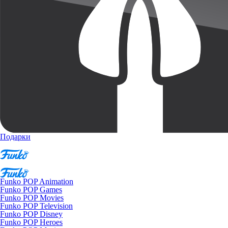
Подарки
Funko POP Animation
Funko POP Games
Funko POP Movies
Funko POP Television
Funko POP Disney
Funko POP Heroes