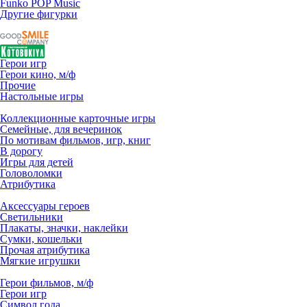
Funko POP Music
Другие фигурки
Герои игр
Герои кино, м/ф
Прочие
Настольные игры
Коллекционные карточные игры
Семейные, для вечеринок
По мотивам фильмов, игр, книг
В дорогу
Игры для детей
Головоломки
Атрибутика
Аксессуары героев
Светильники
Плакаты, значки, наклейки
Сумки, кошельки
Прочая атрибутика
Мягкие игрушки
Герои фильмов, м/ф
Герои игр
Символ года