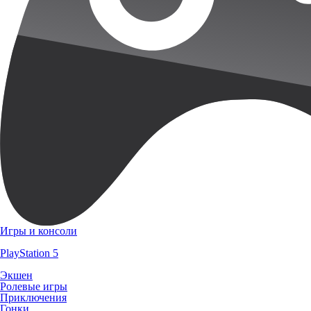
Игры и консоли
PlayStation 5
Экшен
Ролевые игры
Приключения
Гонки