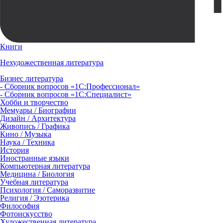
Книги
Нехудожественная литература
Бизнес литература
- Сборник вопросов «1С:Профессионал»
- Сборник вопросов «1С:Специалист»
Хобби и творчество
Мемуары / Биографии
Дизайн / Архитектура
Живопись / Графика
Кино / Музыка
Наука / Техника
История
Иностранные языки
Компьютерная литература
Медицина / Биология
Учебная литература
Психология / Саморазвитие
Религия / Эзотерика
Философия
Фотоискусство
Художественная литература