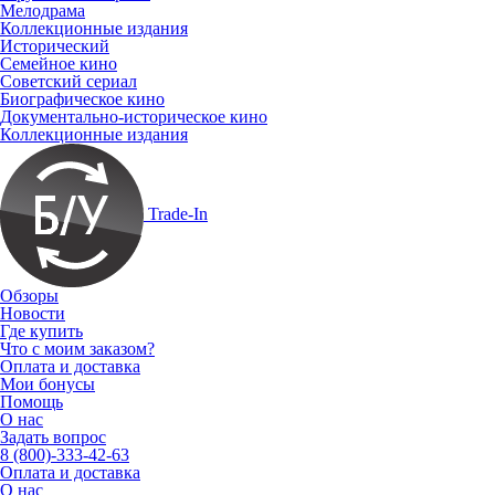
Мелодрама
Коллекционные издания
Исторический
Семейное кино
Советский сериал
Биографическое кино
Документально-историческое кино
Коллекционные издания
Trade-In
Обзоры
Новости
Где купить
Что с моим заказом?
Оплата и доставка
Мои бонусы
Помощь
О нас
Задать вопрос
8 (800)-333-42-63
Оплата и доставка
О нас