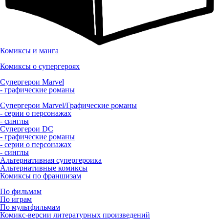
Комиксы и манга
Комиксы о супергероях
Супергерои Marvel
- графические романы
Супергерои Marvel/Графические романы
- серии о персонажах
- синглы
Супергерои DC
- графические романы
- серии о персонажах
- синглы
Альтернативная супергероика
Альтернативные комиксы
Комиксы по франшизам
По фильмам
По играм
По мультфильмам
Комикс-версии литературных произведений