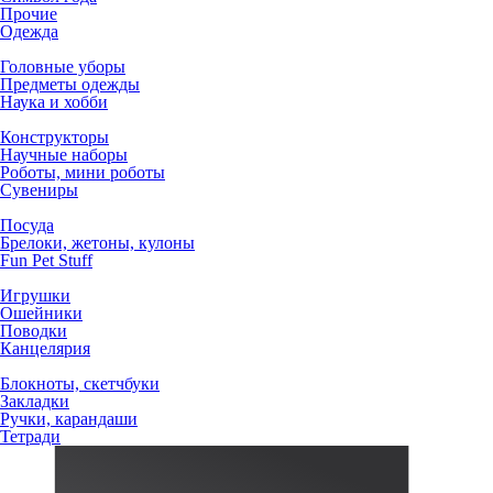
Прочие
Одежда
Головные уборы
Предметы одежды
Наука и хобби
Конструкторы
Научные наборы
Роботы, мини роботы
Сувениры
Посуда
Брелоки, жетоны, кулоны
Fun Pet Stuff
Игрушки
Ошейники
Поводки
Канцелярия
Блокноты, скетчбуки
Закладки
Ручки, карандаши
Тетради