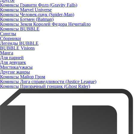
Другое
Комиксы Гравити Фолз (Gravity Falls)
Комиксы Marvel Universe
Комиксы Человек-паук (Spider-Man)
Комиксы Бэтмен (Batman)
Комиксы Земля Королей Федора Нечитайло
Комиксы BUBBLE
Синглы
Сборники
Легенды BUBBLE
BUBBLE Visions
Манга
Для парней
Для девушек
Мистика/ужасы
Другие жанры
Комиксы Майор Гром
Комиксы Лига справедливости (Justice League)
Комиксы Призрачный гонщик (Ghost Rider)