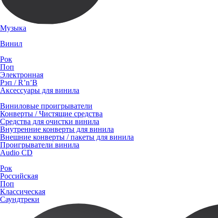
Музыка
Винил
Рок
Поп
Электронная
Рэп / R’n’B
Аксессуары для винила
Виниловые проигрыватели
Конверты / Чистящие средства
Средства для очистки винила
Внутренние конверты для винила
Внешние конверты / пакеты для винила
Проигрыватели винила
Audio CD
Рок
Российская
Поп
Классическая
Саундтреки