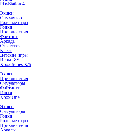
PlayStation 4
Экшен
Симулятор
Ролевые игры
Гонки
Приключения
Файтинг
Аркада
Стратегия
Квест
Детские игры
Игры Б/У
Xbox Series X/S
Экшен
Приключения
Симуляторы
Файтинги
Гонки
Xbox One
Экшен
Симуляторы
Гонки
Ролевые игры
Приключения
Аркады