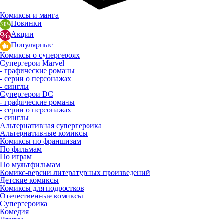
Комиксы и манга
Новинки
Акции
Популярные
Комиксы о супергероях
Супергерои Marvel
- графические романы
- серии о персонажах
- синглы
Супергерои DC
- графические романы
- серии о персонажах
- синглы
Альтернативная супергероика
Альтернативные комиксы
Комиксы по франшизам
По фильмам
По играм
По мультфильмам
Комикс-версии литературных произведений
Детские комиксы
Комиксы для подростков
Отечественные комиксы
Супергероика
Комедия