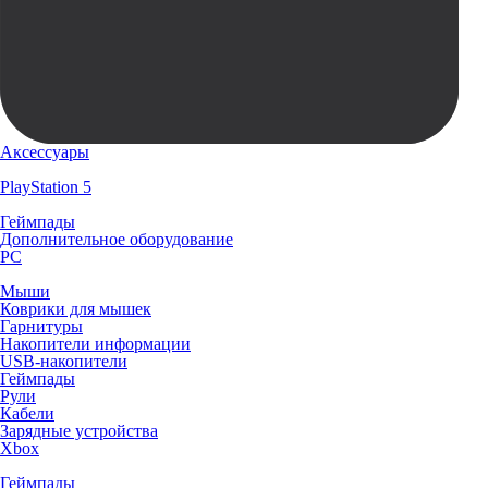
Аксессуары
PlayStation 5
Геймпады
Дополнительное оборудование
PC
Мыши
Коврики для мышек
Гарнитуры
Накопители информации
USB-накопители
Геймпады
Рули
Кабели
Зарядные устройства
Xbox
Геймпады