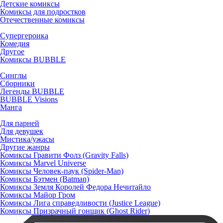
Детские комиксы
Комиксы для подростков
Отечественные комиксы
Супергероика
Комедия
Другое
Комиксы BUBBLE
Синглы
Сборники
Легенды BUBBLE
BUBBLE Visions
Манга
Для парней
Для девушек
Мистика/ужасы
Другие жанры
Комиксы Гравити Фолз (Gravity Falls)
Комиксы Marvel Universe
Комиксы Человек-паук (Spider-Man)
Комиксы Бэтмен (Batman)
Комиксы Земля Королей Федора Нечитайло
Комиксы Майор Гром
Комиксы Лига справедливости (Justice League)
Комиксы Призрачный гонщик (Ghost Rider)