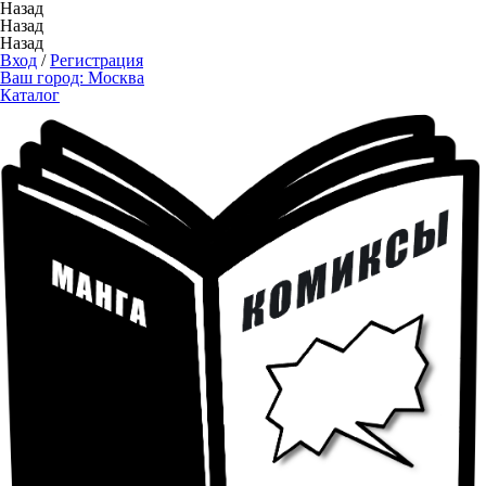
Назад
Назад
Назад
Вход
/
Регистрация
Ваш город:
Москва
Каталог