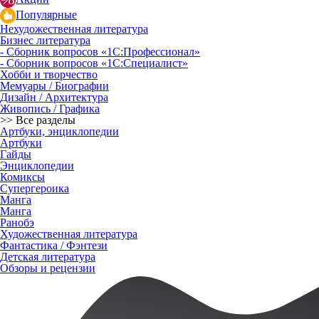
Популярные
Нехудожественная литература
Бизнес литература
- Сборник вопросов «1С:Профессионал»
- Сборник вопросов «1С:Специалист»
Хобби и творчество
Мемуары / Биографии
Дизайн / Архитектура
Живопись / Графика
>> Все разделы
Артбуки, энциклопедии
Артбуки
Гайды
Энциклопедии
Комиксы
Супергероика
Манга
Манга
Ранобэ
Художественная литература
Фантастика / Фэнтези
Детская литература
Обзоры и рецензии