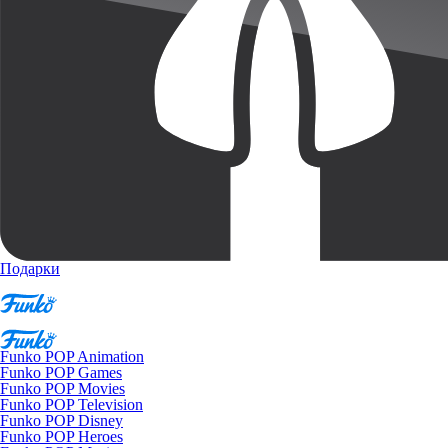
Подарки
Funko POP Animation
Funko POP Games
Funko POP Movies
Funko POP Television
Funko POP Disney
Funko POP Heroes