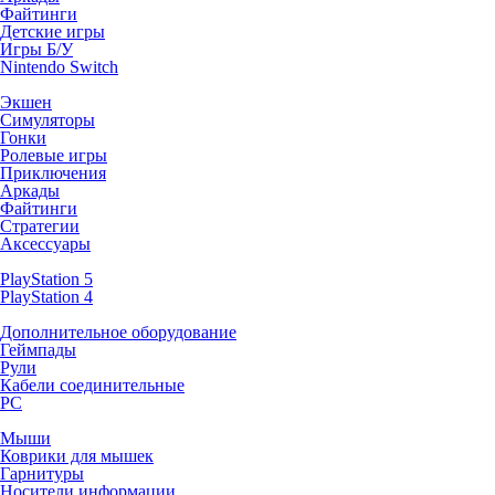
Файтинги
Детские игры
Игры Б/У
Nintendo Switch
Экшен
Симуляторы
Гонки
Ролевые игры
Приключения
Аркады
Файтинги
Стратегии
Аксессуары
PlayStation 5
PlayStation 4
Дополнительное оборудование
Геймпады
Рули
Кабели соединительные
PC
Мыши
Коврики для мышек
Гарнитуры
Носители информации