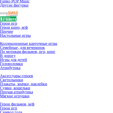
Funko POP Music
Другие фигурки
Герои игр
Герои кино, м/ф
Прочие
Настольные игры
Коллекционные карточные игры
Семейные, для вечеринок
По мотивам фильмов, игр, книг
В дорогу
Игры для детей
Головоломки
Атрибутика
Аксессуары героев
Светильники
Плакаты, значки, наклейки
Сумки, кошельки
Прочая атрибутика
Мягкие игрушки
Герои фильмов, м/ф
Герои игр
Символ года