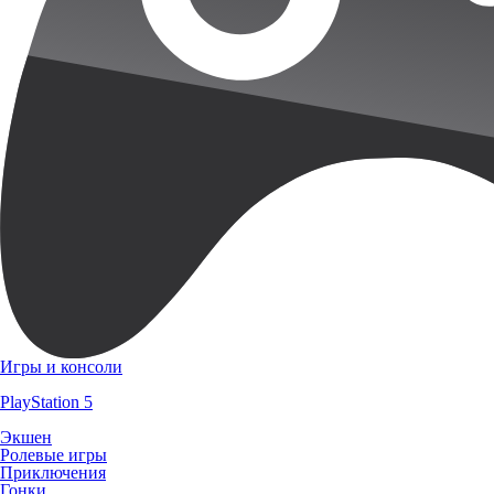
Игры и консоли
PlayStation 5
Экшен
Ролевые игры
Приключения
Гонки