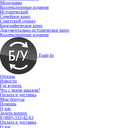
Мелодрама
Коллекционные издания
Исторический
Семейное кино
Советский сериал
Биографическое кино
Документально-историческое кино
Коллекционные издания
Trade-In
Обзоры
Новости
Где купить
Что с моим заказом?
Оплата и доставка
Мои бонусы
Помощь
О нас
Задать вопрос
8 (800)-333-42-63
Оплата и доставка
О нас