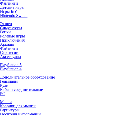
Файтинги
Детские игры
Игры Б/У
Nintendo Switch
Экшен
Симуляторы
Гонки
Ролевые игры
Приключения
Аркады
Файтинги
Стратегии
Аксессуары
PlayStation 5
PlayStation 4
Дополнительное оборудование
Геймпады
Рули
Кабели соединительные
PC
Мыши
Коврики для мышек
Гарнитуры
Носители информации