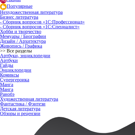
Популярные
Нехудожественная литература
Бизнес литература
- Сборник вопросов «1С:Профессионал»
- Сборник вопросов «1С:Специалист»
Хобби и творчество
Мемуары / Биографии
Дизайн / Архитектура
Живопись / Графика
>> Все разделы
Артбуки, энциклопедии
Артбуки
Гайды
Энциклопедии
Комиксы
Супергероика
Манга
Манга
Ранобэ
Художественная литература
Фантастика / Фэнтези
Детская литература
Обзоры и рецензии