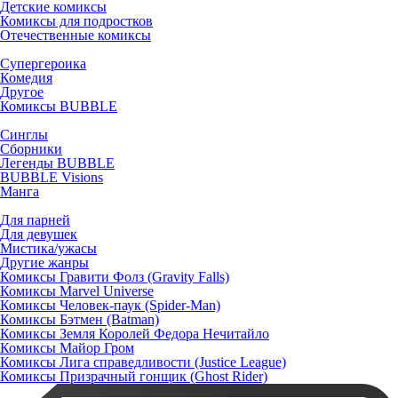
Детские комиксы
Комиксы для подростков
Отечественные комиксы
Супергероика
Комедия
Другое
Комиксы BUBBLE
Синглы
Сборники
Легенды BUBBLE
BUBBLE Visions
Манга
Для парней
Для девушек
Мистика/ужасы
Другие жанры
Комиксы Гравити Фолз (Gravity Falls)
Комиксы Marvel Universe
Комиксы Человек-паук (Spider-Man)
Комиксы Бэтмен (Batman)
Комиксы Земля Королей Федора Нечитайло
Комиксы Майор Гром
Комиксы Лига справедливости (Justice League)
Комиксы Призрачный гонщик (Ghost Rider)