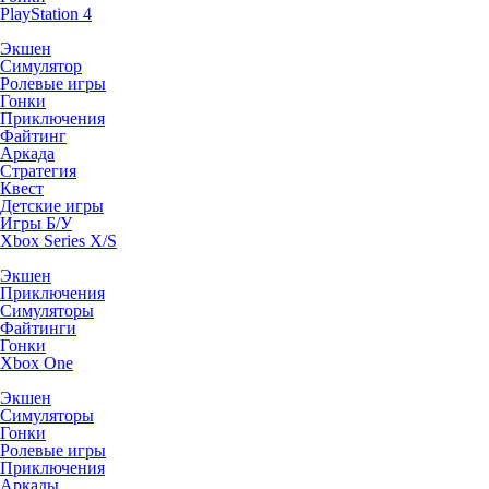
PlayStation 4
Экшен
Симулятор
Ролевые игры
Гонки
Приключения
Файтинг
Аркада
Стратегия
Квест
Детские игры
Игры Б/У
Xbox Series X/S
Экшен
Приключения
Симуляторы
Файтинги
Гонки
Xbox One
Экшен
Симуляторы
Гонки
Ролевые игры
Приключения
Аркады