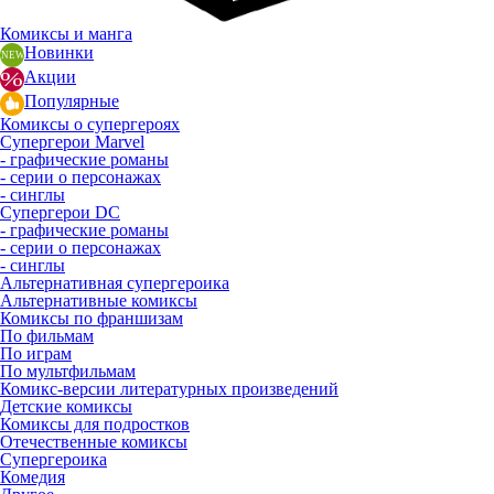
Комиксы и манга
Новинки
Акции
Популярные
Комиксы о супергероях
Супергерои Marvel
- графические романы
- серии о персонажах
- синглы
Супергерои DC
- графические романы
- серии о персонажах
- синглы
Альтернативная супергероика
Альтернативные комиксы
Комиксы по франшизам
По фильмам
По играм
По мультфильмам
Комикс-версии литературных произведений
Детские комиксы
Комиксы для подростков
Отечественные комиксы
Супергероика
Комедия