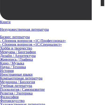
Книги
Нехудожественная литература
Бизнес литература
- Сборник вопросов «1С:Профессионал»
- Сборник вопросов «1С:Специалист»
Хобби и творчество
Мемуары / Биографии
Дизайн / Архитектура
Живопись / Графика
Кино / Музыка
Наука / Техника
История
Иностранные языки
Компьютерная литература
Медицина / Биология
Учебная литература
Психология / Саморазвитие
Религия / Эзотерика
Философия
Фотоискусство
Художественная литература