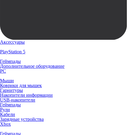
Аксессуары
PlayStation 5
Геймпады
Дополнительное оборудование
PC
Мыши
Коврики для мышек
Гарнитуры
Накопители информации
USB-накопители
Геймпады
Рули
Кабели
Зарядные устройства
Xbox
Геймпады