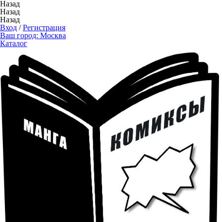
Назад
Назад
Назад
Вход
/
Регистрация
Ваш город:
Москва
Каталог