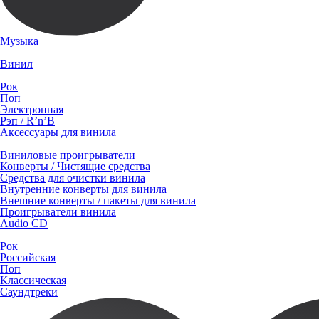
Музыка
Винил
Рок
Поп
Электронная
Рэп / R’n’B
Аксессуары для винила
Виниловые проигрыватели
Конверты / Чистящие средства
Средства для очистки винила
Внутренние конверты для винила
Внешние конверты / пакеты для винила
Проигрыватели винила
Audio CD
Рок
Российская
Поп
Классическая
Саундтреки