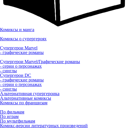
Комиксы и манга
Комиксы о супергероях
Супергерои Marvel
- графические романы
Супергерои Marvel/Графические романы
- серии о персонажах
- синглы
Супергерои DC
- графические романы
- серии о персонажах
- синглы
Альтернативная супергероика
Альтернативные комиксы
Комиксы по франшизам
По фильмам
По играм
По мультфильмам
Комикс-версии литературных произведений