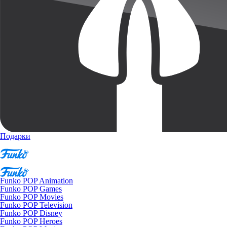
Подарки
Funko POP Animation
Funko POP Games
Funko POP Movies
Funko POP Television
Funko POP Disney
Funko POP Heroes