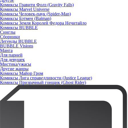
Другое
Комиксы Гравити Фолз (Gravity Falls)
Комиксы Marvel Universe
Комиксы Человек-паук (Spider-Man)
Комиксы Бэтмен (Batman)
Комиксы Земля Королей Федора Нечитайло
Комиксы BUBBLE
Синглы
Сборники
Легенды BUBBLE
BUBBLE Visions
Манга
Для парней
Для девушек
Мистика/ужасы
Другие жанры
Комиксы Майор Гром
Комиксы Лига справедливости (Justice League)
Комиксы Призрачный гонщик (Ghost Rider)