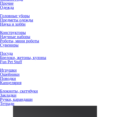
Прочие
Одежда
Головные уборы
Предметы одежды
Наука и хобби
Конструкторы
Научные наборы
Роботы, мини роботы
Сувениры
Посуда
Брелоки, жетоны, кулоны
Fun Pet Stuff
Игрушки
Ошейники
Поводки
Канцелярия
Блокноты, скетчбуки
Закладки
Ручки, карандаши
Тетради