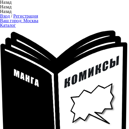
Назад
Назад
Назад
Вход
/
Регистрация
Ваш город:
Москва
Каталог