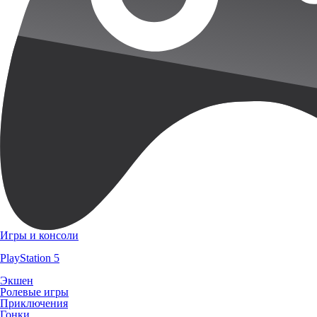
Игры и консоли
PlayStation 5
Экшен
Ролевые игры
Приключения
Гонки