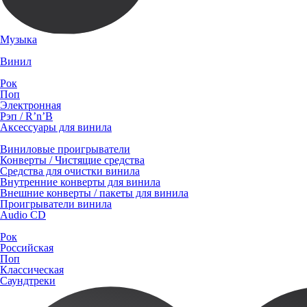
Музыка
Винил
Рок
Поп
Электронная
Рэп / R’n’B
Аксессуары для винила
Виниловые проигрыватели
Конверты / Чистящие средства
Средства для очистки винила
Внутренние конверты для винила
Внешние конверты / пакеты для винила
Проигрыватели винила
Audio CD
Рок
Российская
Поп
Классическая
Саундтреки