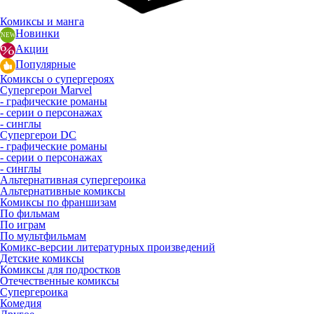
Комиксы и манга
Новинки
Акции
Популярные
Комиксы о супергероях
Супергерои Marvel
- графические романы
- серии о персонажах
- синглы
Супергерои DC
- графические романы
- серии о персонажах
- синглы
Альтернативная супергероика
Альтернативные комиксы
Комиксы по франшизам
По фильмам
По играм
По мультфильмам
Комикс-версии литературных произведений
Детские комиксы
Комиксы для подростков
Отечественные комиксы
Супергероика
Комедия