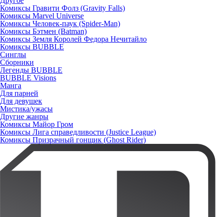
Другое
Комиксы Гравити Фолз (Gravity Falls)
Комиксы Marvel Universe
Комиксы Человек-паук (Spider-Man)
Комиксы Бэтмен (Batman)
Комиксы Земля Королей Федора Нечитайло
Комиксы BUBBLE
Синглы
Сборники
Легенды BUBBLE
BUBBLE Visions
Манга
Для парней
Для девушек
Мистика/ужасы
Другие жанры
Комиксы Майор Гром
Комиксы Лига справедливости (Justice League)
Комиксы Призрачный гонщик (Ghost Rider)