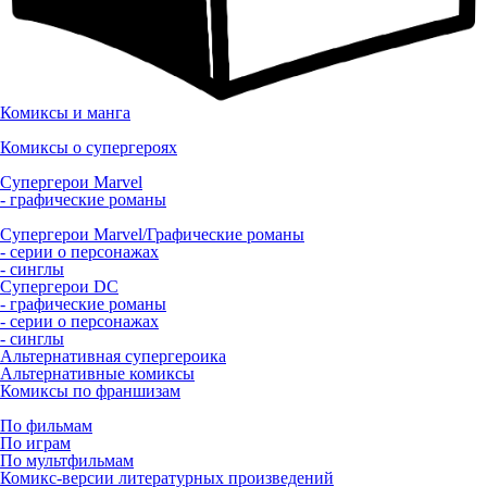
Комиксы и манга
Комиксы о супергероях
Супергерои Marvel
- графические романы
Супергерои Marvel/Графические романы
- серии о персонажах
- синглы
Супергерои DC
- графические романы
- серии о персонажах
- синглы
Альтернативная супергероика
Альтернативные комиксы
Комиксы по франшизам
По фильмам
По играм
По мультфильмам
Комикс-версии литературных произведений