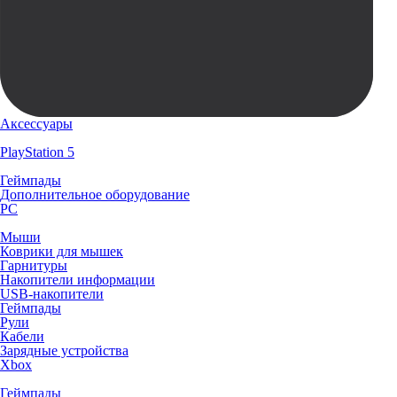
Аксессуары
PlayStation 5
Геймпады
Дополнительное оборудование
PC
Мыши
Коврики для мышек
Гарнитуры
Накопители информации
USB-накопители
Геймпады
Рули
Кабели
Зарядные устройства
Xbox
Геймпады