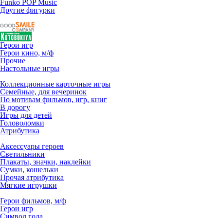
Funko POP Music
Другие фигурки
Герои игр
Герои кино, м/ф
Прочие
Настольные игры
Коллекционные карточные игры
Семейные, для вечеринок
По мотивам фильмов, игр, книг
В дорогу
Игры для детей
Головоломки
Атрибутика
Аксессуары героев
Светильники
Плакаты, значки, наклейки
Сумки, кошельки
Прочая атрибутика
Мягкие игрушки
Герои фильмов, м/ф
Герои игр
Символ года