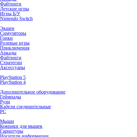
Файтинги
Детские игры
Игры Б/У
Nintendo Switch
Экшен
Симуляторы
Гонки
Ролевые игры
Приключения
Аркады
Файтинги
Стратегии
Аксессуары
PlayStation 5
PlayStation 4
Дополнительное оборудование
Геймпады
Рули
Кабели соединительные
PC
Мыши
Коврики для мышек
Гарнитуры
Носители информации