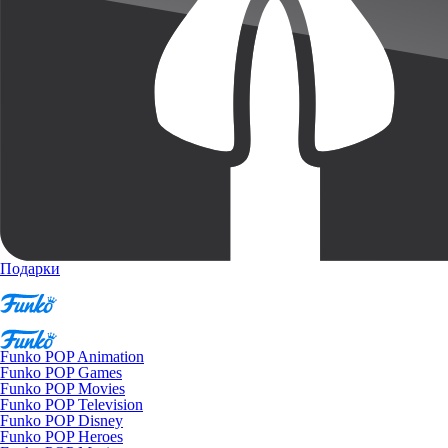
Подарки
Funko POP Animation
Funko POP Games
Funko POP Movies
Funko POP Television
Funko POP Disney
Funko POP Heroes