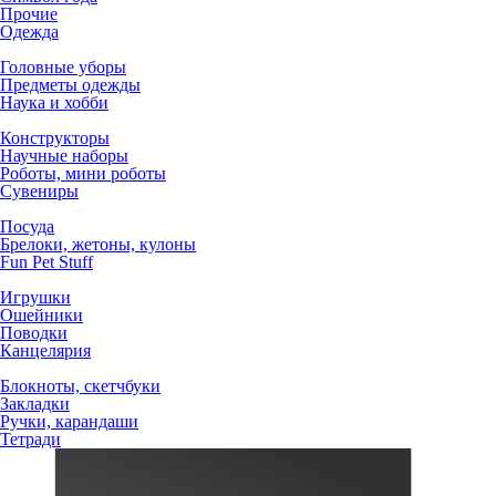
Прочие
Одежда
Головные уборы
Предметы одежды
Наука и хобби
Конструкторы
Научные наборы
Роботы, мини роботы
Сувениры
Посуда
Брелоки, жетоны, кулоны
Fun Pet Stuff
Игрушки
Ошейники
Поводки
Канцелярия
Блокноты, скетчбуки
Закладки
Ручки, карандаши
Тетради