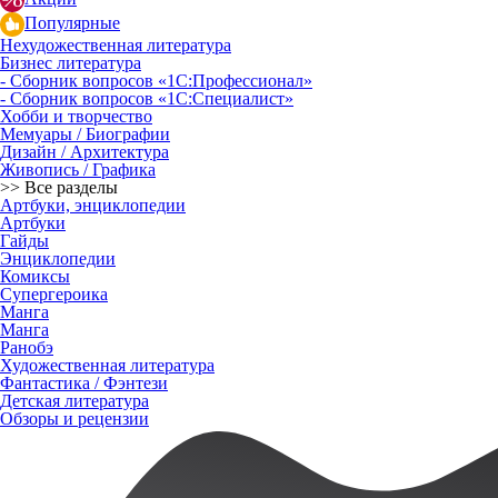
Популярные
Нехудожественная литература
Бизнес литература
- Сборник вопросов «1С:Профессионал»
- Сборник вопросов «1С:Специалист»
Хобби и творчество
Мемуары / Биографии
Дизайн / Архитектура
Живопись / Графика
>> Все разделы
Артбуки, энциклопедии
Артбуки
Гайды
Энциклопедии
Комиксы
Супергероика
Манга
Манга
Ранобэ
Художественная литература
Фантастика / Фэнтези
Детская литература
Обзоры и рецензии