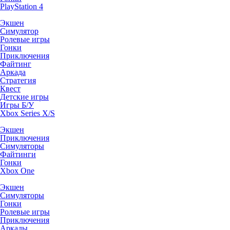
PlayStation 4
Экшен
Симулятор
Ролевые игры
Гонки
Приключения
Файтинг
Аркада
Стратегия
Квест
Детские игры
Игры Б/У
Xbox Series X/S
Экшен
Приключения
Симуляторы
Файтинги
Гонки
Xbox One
Экшен
Симуляторы
Гонки
Ролевые игры
Приключения
Аркады