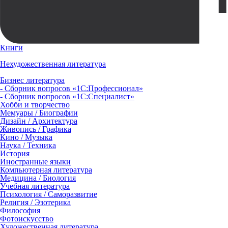
Книги
Нехудожественная литература
Бизнес литература
- Сборник вопросов «1С:Профессионал»
- Сборник вопросов «1С:Специалист»
Хобби и творчество
Мемуары / Биографии
Дизайн / Архитектура
Живопись / Графика
Кино / Музыка
Наука / Техника
История
Иностранные языки
Компьютерная литература
Медицина / Биология
Учебная литература
Психология / Саморазвитие
Религия / Эзотерика
Философия
Фотоискусство
Художественная литература