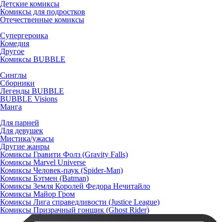
Детские комиксы
Комиксы для подростков
Отечественные комиксы
Супергероика
Комедия
Другое
Комиксы BUBBLE
Синглы
Сборники
Легенды BUBBLE
BUBBLE Visions
Манга
Для парней
Для девушек
Мистика/ужасы
Другие жанры
Комиксы Гравити Фолз (Gravity Falls)
Комиксы Marvel Universe
Комиксы Человек-паук (Spider-Man)
Комиксы Бэтмен (Batman)
Комиксы Земля Королей Федора Нечитайло
Комиксы Майор Гром
Комиксы Лига справедливости (Justice League)
Комиксы Призрачный гонщик (Ghost Rider)