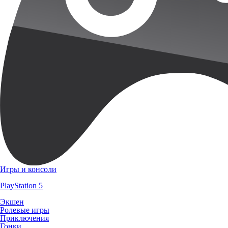
Игры и консоли
PlayStation 5
Экшен
Ролевые игры
Приключения
Гонки