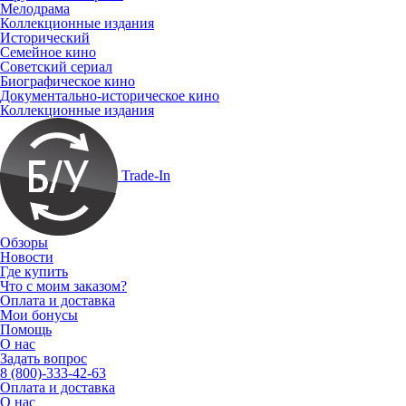
Мелодрама
Коллекционные издания
Исторический
Семейное кино
Советский сериал
Биографическое кино
Документально-историческое кино
Коллекционные издания
Trade-In
Обзоры
Новости
Где купить
Что с моим заказом?
Оплата и доставка
Мои бонусы
Помощь
О нас
Задать вопрос
8 (800)-333-42-63
Оплата и доставка
О нас