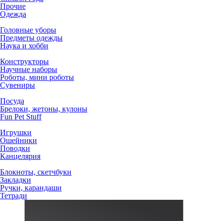
Прочие
Одежда
Головные уборы
Предметы одежды
Наука и хобби
Конструкторы
Научные наборы
Роботы, мини роботы
Сувениры
Посуда
Брелоки, жетоны, кулоны
Fun Pet Stuff
Игрушки
Ошейники
Поводки
Канцелярия
Блокноты, скетчбуки
Закладки
Ручки, карандаши
Тетради