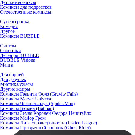
Детские комиксы
Комиксы для подростков
Отечественные комиксы
Супергероика
Комедия
Другое
Комиксы BUBBLE
Синглы
Сборники
Легенды BUBBLE
BUBBLE Visions
Манга
Для парней
Для девушек
Мистика/ужасы
Другие жанры
Комиксы Гравити Фолз (Gravity Falls)
Комиксы Marvel Universe
Комиксы Человек-паук (Spider-Man)
Комиксы Бэтмен (Batman)
Комиксы Земля Королей Федора Нечитайло
Комиксы Майор Гром
Комиксы Лига справедливости (Justice League)
Комиксы Призрачный гонщик (Ghost Rider)