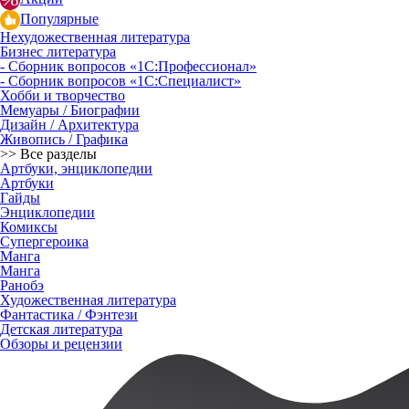
Популярные
Нехудожественная литература
Бизнес литература
- Сборник вопросов «1С:Профессионал»
- Сборник вопросов «1С:Специалист»
Хобби и творчество
Мемуары / Биографии
Дизайн / Архитектура
Живопись / Графика
>> Все разделы
Артбуки, энциклопедии
Артбуки
Гайды
Энциклопедии
Комиксы
Супергероика
Манга
Манга
Ранобэ
Художественная литература
Фантастика / Фэнтези
Детская литература
Обзоры и рецензии