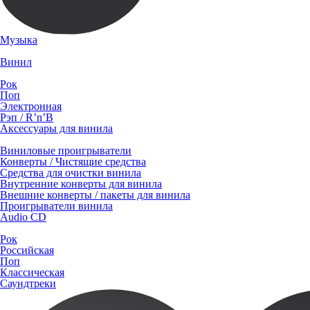
Музыка
Винил
Рок
Поп
Электронная
Рэп / R’n’B
Аксессуары для винила
Виниловые проигрыватели
Конверты / Чистящие средства
Средства для очистки винила
Внутренние конверты для винила
Внешние конверты / пакеты для винила
Проигрыватели винила
Audio CD
Рок
Российская
Поп
Классическая
Саундтреки