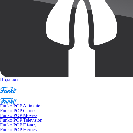
Подарки
Funko POP Animation
Funko POP Games
Funko POP Movies
Funko POP Television
Funko POP Disney
Funko POP Heroes