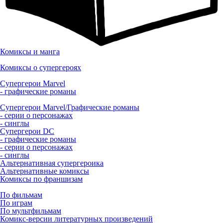
Комиксы и манга
Комиксы о супергероях
Супергерои Marvel
- графические романы
Супергерои Marvel/Графические романы
- серии о персонажах
- синглы
Супергерои DC
- графические романы
- серии о персонажах
- синглы
Альтернативная супергероика
Альтернативные комиксы
Комиксы по франшизам
По фильмам
По играм
По мультфильмам
Комикс-версии литературных произведений