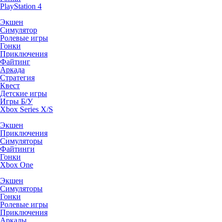
PlayStation 4
Экшен
Симулятор
Ролевые игры
Гонки
Приключения
Файтинг
Аркада
Стратегия
Квест
Детские игры
Игры Б/У
Xbox Series X/S
Экшен
Приключения
Симуляторы
Файтинги
Гонки
Xbox One
Экшен
Симуляторы
Гонки
Ролевые игры
Приключения
Аркады