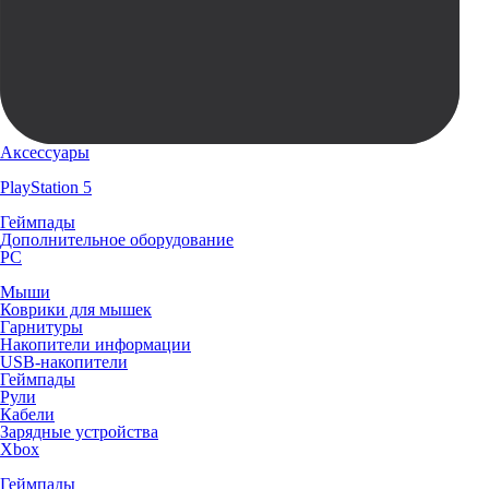
Аксессуары
PlayStation 5
Геймпады
Дополнительное оборудование
PC
Мыши
Коврики для мышек
Гарнитуры
Накопители информации
USB-накопители
Геймпады
Рули
Кабели
Зарядные устройства
Xbox
Геймпады