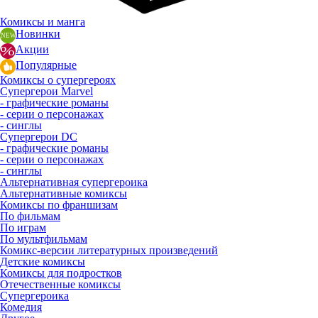
Комиксы и манга
Новинки
Акции
Популярные
Комиксы о супергероях
Супергерои Marvel
- графические романы
- серии о персонажах
- синглы
Супергерои DC
- графические романы
- серии о персонажах
- синглы
Альтернативная супергероика
Альтернативные комиксы
Комиксы по франшизам
По фильмам
По играм
По мультфильмам
Комикс-версии литературных произведений
Детские комиксы
Комиксы для подростков
Отечественные комиксы
Супергероика
Комедия