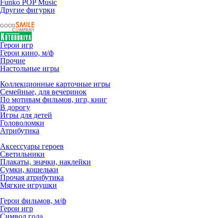
Funko POP Music
Другие фигурки
Герои игр
Герои кино, м/ф
Прочие
Настольные игры
Коллекционные карточные игры
Семейные, для вечеринок
По мотивам фильмов, игр, книг
В дорогу
Игры для детей
Головоломки
Атрибутика
Аксессуары героев
Светильники
Плакаты, значки, наклейки
Сумки, кошельки
Прочая атрибутика
Мягкие игрушки
Герои фильмов, м/ф
Герои игр
Символ года