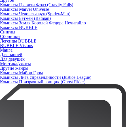
Другое
Комиксы Гравити Фолз (Gravity Falls)
Комиксы Marvel Universe
Комиксы Человек-паук (Spider-Man)
Комиксы Бэтмен (Batman)
Комиксы Земля Королей Федора Нечитайло
Комиксы BUBBLE
Синглы
Сборники
Легенды BUBBLE
BUBBLE Visions
Манга
Для парней
Для девушек
Мистика/ужасы
Другие жанры
Комиксы Майор Гром
Комиксы Лига справедливости (Justice League)
Комиксы Призрачный гонщик (Ghost Rider)