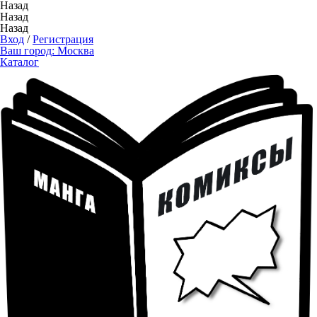
Назад
Назад
Назад
Вход
/
Регистрация
Ваш город:
Москва
Каталог