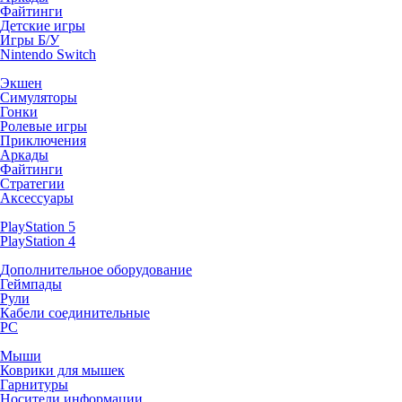
Файтинги
Детские игры
Игры Б/У
Nintendo Switch
Экшен
Симуляторы
Гонки
Ролевые игры
Приключения
Аркады
Файтинги
Стратегии
Аксессуары
PlayStation 5
PlayStation 4
Дополнительное оборудование
Геймпады
Рули
Кабели соединительные
PC
Мыши
Коврики для мышек
Гарнитуры
Носители информации