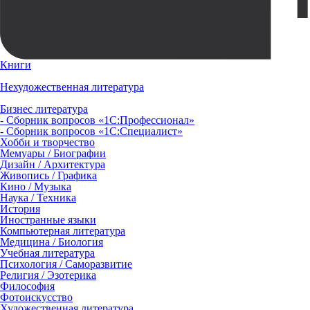
Книги
Нехудожественная литература
Бизнес литература
- Сборник вопросов «1С:Профессионал»
- Сборник вопросов «1С:Специалист»
Хобби и творчество
Мемуары / Биографии
Дизайн / Архитектура
Живопись / Графика
Кино / Музыка
Наука / Техника
История
Иностранные языки
Компьютерная литература
Медицина / Биология
Учебная литература
Психология / Саморазвитие
Религия / Эзотерика
Философия
Фотоискусство
Художественная литература