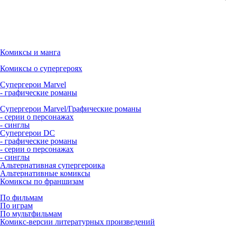
Комиксы и манга
Комиксы о супергероях
Супергерои Marvel
- графические романы
Супергерои Marvel/Графические романы
- серии о персонажах
- синглы
Супергерои DC
- графические романы
- серии о персонажах
- синглы
Альтернативная супергероика
Альтернативные комиксы
Комиксы по франшизам
По фильмам
По играм
По мультфильмам
Комикс-версии литературных произведений