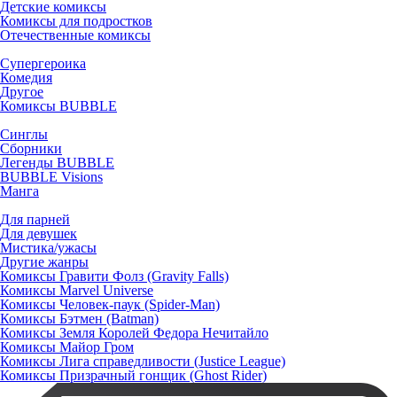
Детские комиксы
Комиксы для подростков
Отечественные комиксы
Супергероика
Комедия
Другое
Комиксы BUBBLE
Синглы
Сборники
Легенды BUBBLE
BUBBLE Visions
Манга
Для парней
Для девушек
Мистика/ужасы
Другие жанры
Комиксы Гравити Фолз (Gravity Falls)
Комиксы Marvel Universe
Комиксы Человек-паук (Spider-Man)
Комиксы Бэтмен (Batman)
Комиксы Земля Королей Федора Нечитайло
Комиксы Майор Гром
Комиксы Лига справедливости (Justice League)
Комиксы Призрачный гонщик (Ghost Rider)