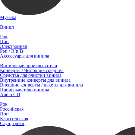
Музыка
Винил
Рок
Поп
Электронная
Рэп / R’n’B
Аксессуары для винила
Виниловые проигрыватели
Конверты / Чистящие средства
Средства для очистки винила
Внутренние конверты для винила
Внешние конверты / пакеты для винила
Проигрыватели винила
Audio CD
Рок
Российская
Поп
Классическая
Саундтреки