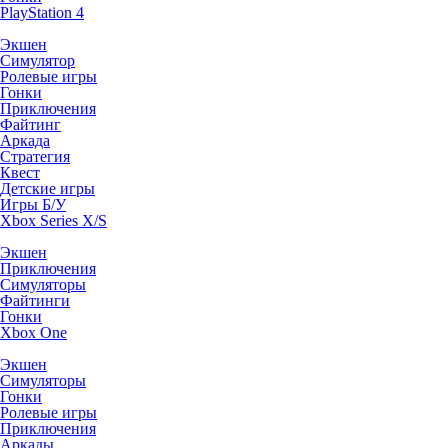
PlayStation 4
Экшен
Симулятор
Ролевые игры
Гонки
Приключения
Файтинг
Аркада
Стратегия
Квест
Детские игры
Игры Б/У
Xbox Series X/S
Экшен
Приключения
Симуляторы
Файтинги
Гонки
Xbox One
Экшен
Симуляторы
Гонки
Ролевые игры
Приключения
Аркады