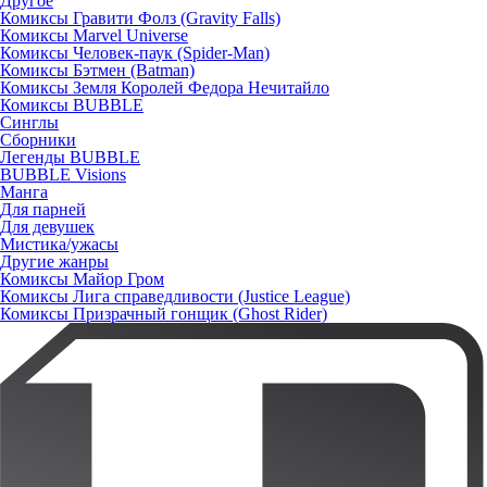
Другое
Комиксы Гравити Фолз (Gravity Falls)
Комиксы Marvel Universe
Комиксы Человек-паук (Spider-Man)
Комиксы Бэтмен (Batman)
Комиксы Земля Королей Федора Нечитайло
Комиксы BUBBLE
Синглы
Сборники
Легенды BUBBLE
BUBBLE Visions
Манга
Для парней
Для девушек
Мистика/ужасы
Другие жанры
Комиксы Майор Гром
Комиксы Лига справедливости (Justice League)
Комиксы Призрачный гонщик (Ghost Rider)