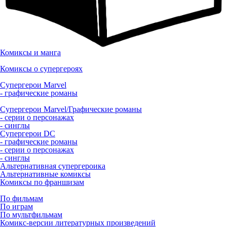
Комиксы и манга
Комиксы о супергероях
Супергерои Marvel
- графические романы
Супергерои Marvel/Графические романы
- серии о персонажах
- синглы
Супергерои DC
- графические романы
- серии о персонажах
- синглы
Альтернативная супергероика
Альтернативные комиксы
Комиксы по франшизам
По фильмам
По играм
По мультфильмам
Комикс-версии литературных произведений