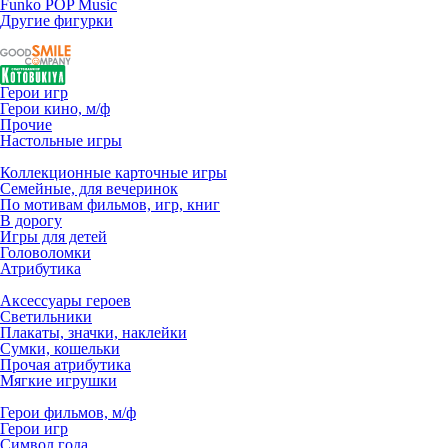
Funko POP Music
Другие фигурки
Герои игр
Герои кино, м/ф
Прочие
Настольные игры
Коллекционные карточные игры
Семейные, для вечеринок
По мотивам фильмов, игр, книг
В дорогу
Игры для детей
Головоломки
Атрибутика
Аксессуары героев
Светильники
Плакаты, значки, наклейки
Сумки, кошельки
Прочая атрибутика
Мягкие игрушки
Герои фильмов, м/ф
Герои игр
Символ года