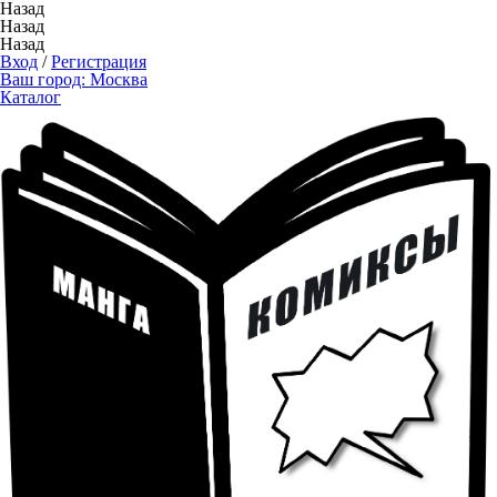
Назад
Назад
Назад
Вход
/
Регистрация
Ваш город:
Москва
Каталог