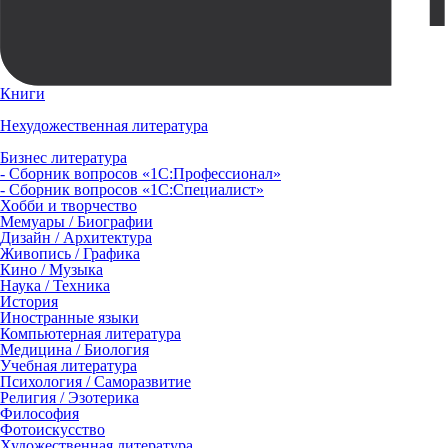
Книги
Нехудожественная литература
Бизнес литература
- Сборник вопросов «1С:Профессионал»
- Сборник вопросов «1С:Специалист»
Хобби и творчество
Мемуары / Биографии
Дизайн / Архитектура
Живопись / Графика
Кино / Музыка
Наука / Техника
История
Иностранные языки
Компьютерная литература
Медицина / Биология
Учебная литература
Психология / Саморазвитие
Религия / Эзотерика
Философия
Фотоискусство
Художественная литература