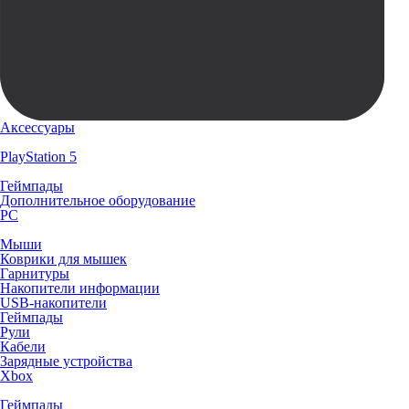
Аксессуары
PlayStation 5
Геймпады
Дополнительное оборудование
PC
Мыши
Коврики для мышек
Гарнитуры
Накопители информации
USB-накопители
Геймпады
Рули
Кабели
Зарядные устройства
Xbox
Геймпады