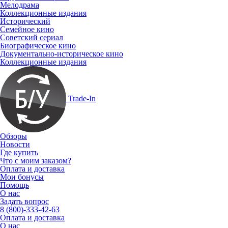
Мелодрама
Коллекционные издания
Исторический
Семейное кино
Советский сериал
Биографическое кино
Документально-историческое кино
Коллекционные издания
Trade-In
Обзоры
Новости
Где купить
Что с моим заказом?
Оплата и доставка
Мои бонусы
Помощь
О нас
Задать вопрос
8 (800)-333-42-63
Оплата и доставка
О нас