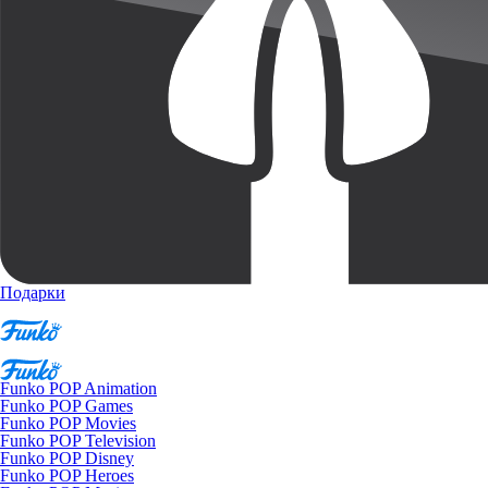
Подарки
Funko POP Animation
Funko POP Games
Funko POP Movies
Funko POP Television
Funko POP Disney
Funko POP Heroes