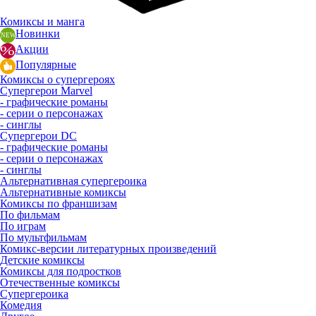
Комиксы и манга
Новинки
Акции
Популярные
Комиксы о супергероях
Супергерои Marvel
- графические романы
- серии о персонажах
- синглы
Супергерои DC
- графические романы
- серии о персонажах
- синглы
Альтернативная супергероика
Альтернативные комиксы
Комиксы по франшизам
По фильмам
По играм
По мультфильмам
Комикс-версии литературных произведений
Детские комиксы
Комиксы для подростков
Отечественные комиксы
Супергероика
Комедия