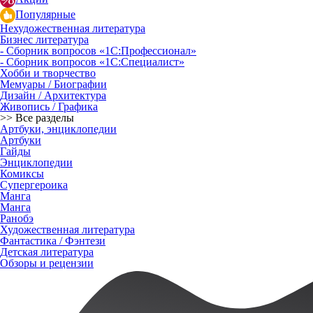
Популярные
Нехудожественная литература
Бизнес литература
- Сборник вопросов «1С:Профессионал»
- Сборник вопросов «1С:Специалист»
Хобби и творчество
Мемуары / Биографии
Дизайн / Архитектура
Живопись / Графика
>> Все разделы
Артбуки, энциклопедии
Артбуки
Гайды
Энциклопедии
Комиксы
Супергероика
Манга
Манга
Ранобэ
Художественная литература
Фантастика / Фэнтези
Детская литература
Обзоры и рецензии