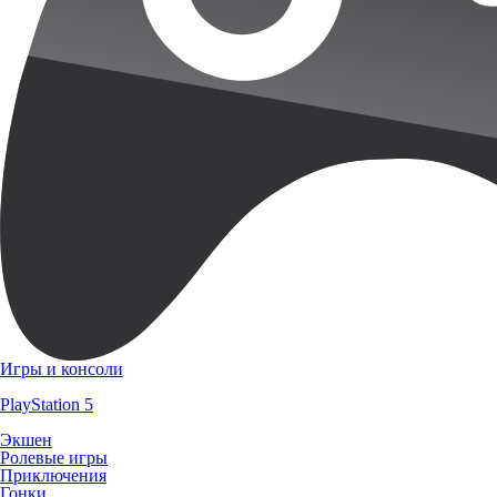
Игры и консоли
PlayStation 5
Экшен
Ролевые игры
Приключения
Гонки