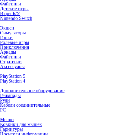
Файтинги
Детские игры
Игры Б/У
Nintendo Switch
Экшен
Симуляторы
Гонки
Ролевые игры
Приключения
Аркады
Файтинги
Стратегии
Аксессуары
PlayStation 5
PlayStation 4
Дополнительное оборудование
Геймпады
Рули
Кабели соединительные
PC
Мыши
Коврики для мышек
Гарнитуры
Носители информации