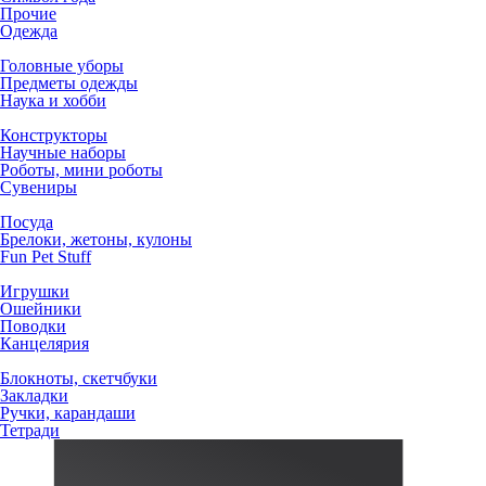
Прочие
Одежда
Головные уборы
Предметы одежды
Наука и хобби
Конструкторы
Научные наборы
Роботы, мини роботы
Сувениры
Посуда
Брелоки, жетоны, кулоны
Fun Pet Stuff
Игрушки
Ошейники
Поводки
Канцелярия
Блокноты, скетчбуки
Закладки
Ручки, карандаши
Тетради