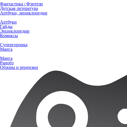
Фантастика / Фэнтези
Детская литература
Артбуки, энциклопедии
Артбуки
Гайды
Энциклопедии
Комиксы
Супергероика
Манга
Манга
Ранобэ
Обзоры и рецензии