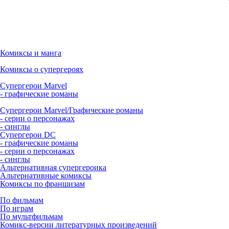
Комиксы и манга
Комиксы о супергероях
Супергерои Marvel
- графические романы
Супергерои Marvel/Графические романы
- серии о персонажах
- синглы
Супергерои DC
- графические романы
- серии о персонажах
- синглы
Альтернативная супергероика
Альтернативные комиксы
Комиксы по франшизам
По фильмам
По играм
По мультфильмам
Комикс-версии литературных произведений