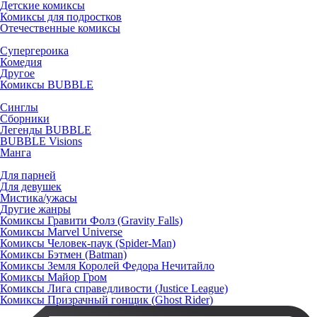
Детские комиксы
Комиксы для подростков
Отечественные комиксы
Супергероика
Комедия
Другое
Комиксы BUBBLE
Синглы
Сборники
Легенды BUBBLE
BUBBLE Visions
Манга
Для парней
Для девушек
Мистика/ужасы
Другие жанры
Комиксы Гравити Фолз (Gravity Falls)
Комиксы Marvel Universe
Комиксы Человек-паук (Spider-Man)
Комиксы Бэтмен (Batman)
Комиксы Земля Королей Федора Нечитайло
Комиксы Майор Гром
Комиксы Лига справедливости (Justice League)
Комиксы Призрачный гонщик (Ghost Rider)