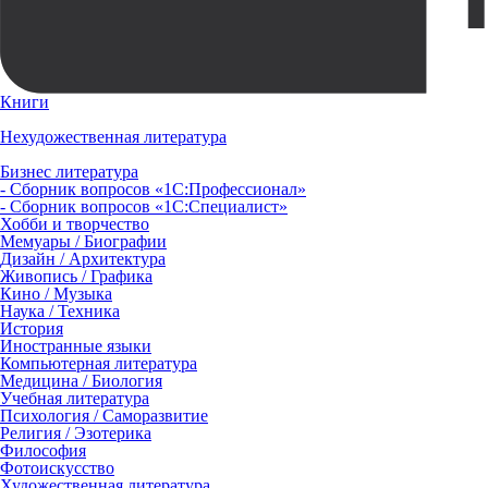
Книги
Нехудожественная литература
Бизнес литература
- Сборник вопросов «1С:Профессионал»
- Сборник вопросов «1С:Специалист»
Хобби и творчество
Мемуары / Биографии
Дизайн / Архитектура
Живопись / Графика
Кино / Музыка
Наука / Техника
История
Иностранные языки
Компьютерная литература
Медицина / Биология
Учебная литература
Психология / Саморазвитие
Религия / Эзотерика
Философия
Фотоискусство
Художественная литература