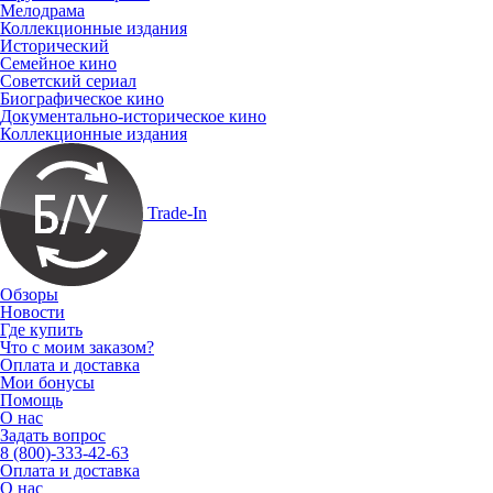
Мелодрама
Коллекционные издания
Исторический
Семейное кино
Советский сериал
Биографическое кино
Документально-историческое кино
Коллекционные издания
Trade-In
Обзоры
Новости
Где купить
Что с моим заказом?
Оплата и доставка
Мои бонусы
Помощь
О нас
Задать вопрос
8 (800)-333-42-63
Оплата и доставка
О нас