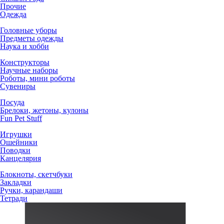
Прочие
Одежда
Головные уборы
Предметы одежды
Наука и хобби
Конструкторы
Научные наборы
Роботы, мини роботы
Сувениры
Посуда
Брелоки, жетоны, кулоны
Fun Pet Stuff
Игрушки
Ошейники
Поводки
Канцелярия
Блокноты, скетчбуки
Закладки
Ручки, карандаши
Тетради