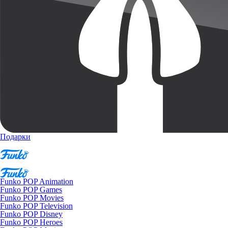
Подарки
Funko POP Animation
Funko POP Games
Funko POP Movies
Funko POP Television
Funko POP Disney
Funko POP Heroes