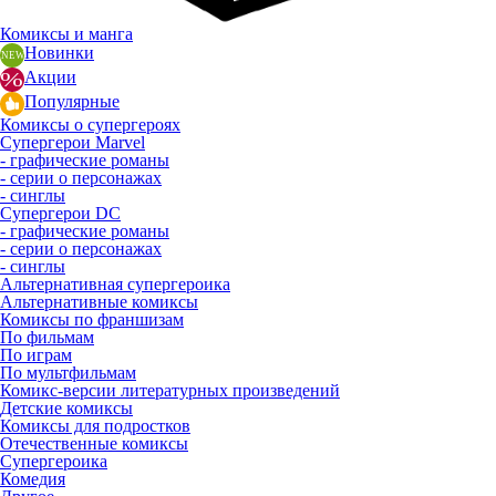
Комиксы и манга
Новинки
Акции
Популярные
Комиксы о супергероях
Супергерои Marvel
- графические романы
- серии о персонажах
- синглы
Супергерои DC
- графические романы
- серии о персонажах
- синглы
Альтернативная супергероика
Альтернативные комиксы
Комиксы по франшизам
По фильмам
По играм
По мультфильмам
Комикс-версии литературных произведений
Детские комиксы
Комиксы для подростков
Отечественные комиксы
Супергероика
Комедия