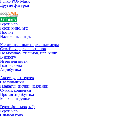
Funko POP Music
Другие фигурки
Герои игр
Герои кино, м/ф
Прочие
Настольные игры
Коллекционные карточные игры
Семейные, для вечеринок
По мотивам фильмов, игр, книг
В дорогу
Игры для детей
Головоломки
Атрибутика
Аксессуары героев
Светильники
Плакаты, значки, наклейки
Сумки, кошельки
Прочая атрибутика
Мягкие игрушки
Герои фильмов, м/ф
Герои игр
Символ года