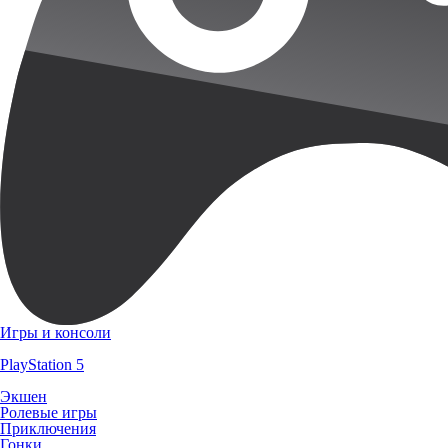
Игры и консоли
PlayStation 5
Экшен
Ролевые игры
Приключения
Гонки