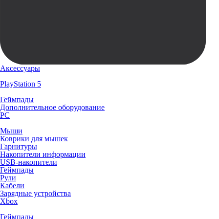
Аксессуары
PlayStation 5
Геймпады
Дополнительное оборудование
PC
Мыши
Коврики для мышек
Гарнитуры
Накопители информации
USB-накопители
Геймпады
Рули
Кабели
Зарядные устройства
Xbox
Геймпады