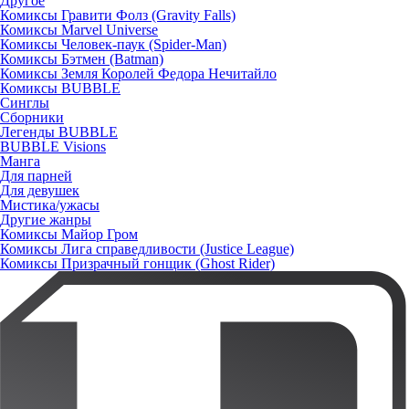
Другое
Комиксы Гравити Фолз (Gravity Falls)
Комиксы Marvel Universe
Комиксы Человек-паук (Spider-Man)
Комиксы Бэтмен (Batman)
Комиксы Земля Королей Федора Нечитайло
Комиксы BUBBLE
Синглы
Сборники
Легенды BUBBLE
BUBBLE Visions
Манга
Для парней
Для девушек
Мистика/ужасы
Другие жанры
Комиксы Майор Гром
Комиксы Лига справедливости (Justice League)
Комиксы Призрачный гонщик (Ghost Rider)