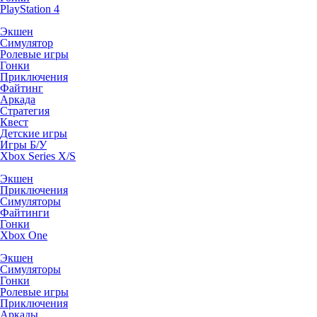
PlayStation 4
Экшен
Симулятор
Ролевые игры
Гонки
Приключения
Файтинг
Аркада
Стратегия
Квест
Детские игры
Игры Б/У
Xbox Series X/S
Экшен
Приключения
Симуляторы
Файтинги
Гонки
Xbox One
Экшен
Симуляторы
Гонки
Ролевые игры
Приключения
Аркады