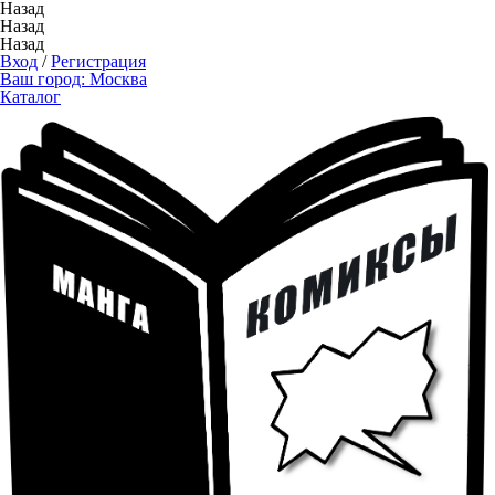
Назад
Назад
Назад
Вход
/
Регистрация
Ваш город:
Москва
Каталог