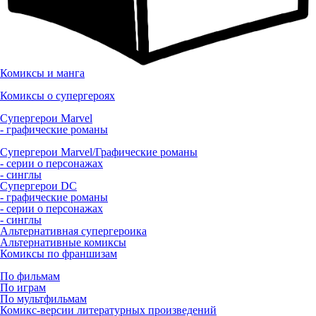
Комиксы и манга
Комиксы о супергероях
Супергерои Marvel
- графические романы
Супергерои Marvel/Графические романы
- серии о персонажах
- синглы
Супергерои DC
- графические романы
- серии о персонажах
- синглы
Альтернативная супергероика
Альтернативные комиксы
Комиксы по франшизам
По фильмам
По играм
По мультфильмам
Комикс-версии литературных произведений