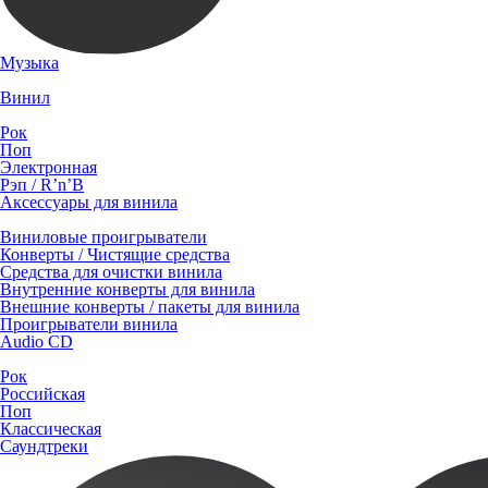
Музыка
Винил
Рок
Поп
Электронная
Рэп / R’n’B
Аксессуары для винила
Виниловые проигрыватели
Конверты / Чистящие средства
Средства для очистки винила
Внутренние конверты для винила
Внешние конверты / пакеты для винила
Проигрыватели винила
Audio CD
Рок
Российская
Поп
Классическая
Саундтреки