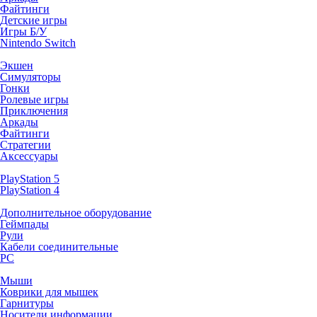
Файтинги
Детские игры
Игры Б/У
Nintendo Switch
Экшен
Симуляторы
Гонки
Ролевые игры
Приключения
Аркады
Файтинги
Стратегии
Аксессуары
PlayStation 5
PlayStation 4
Дополнительное оборудование
Геймпады
Рули
Кабели соединительные
PC
Мыши
Коврики для мышек
Гарнитуры
Носители информации