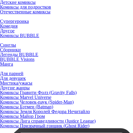
Детские комиксы
Комиксы для подростков
Отечественные комиксы
Супергероика
Комедия
Другое
Комиксы BUBBLE
Синглы
Сборники
Легенды BUBBLE
BUBBLE Visions
Манга
Для парней
Для девушек
Мистика/ужасы
Другие жанры
Комиксы Гравити Фолз (Gravity Falls)
Комиксы Marvel Universe
Комиксы Человек-паук (Spider-Man)
Комиксы Бэтмен (Batman)
Комиксы Земля Королей Федора Нечитайло
Комиксы Майор Гром
Комиксы Лига справедливости (Justice League)
Комиксы Призрачный гонщик (Ghost Rider)