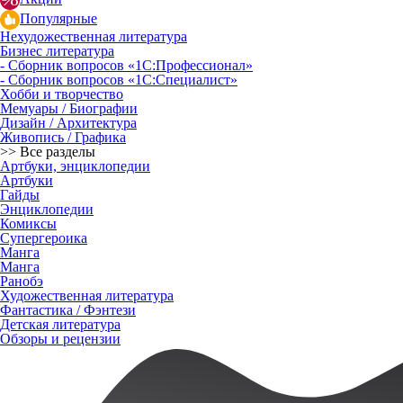
Популярные
Нехудожественная литература
Бизнес литература
- Сборник вопросов «1С:Профессионал»
- Сборник вопросов «1С:Специалист»
Хобби и творчество
Мемуары / Биографии
Дизайн / Архитектура
Живопись / Графика
>> Все разделы
Артбуки, энциклопедии
Артбуки
Гайды
Энциклопедии
Комиксы
Супергероика
Манга
Манга
Ранобэ
Художественная литература
Фантастика / Фэнтези
Детская литература
Обзоры и рецензии