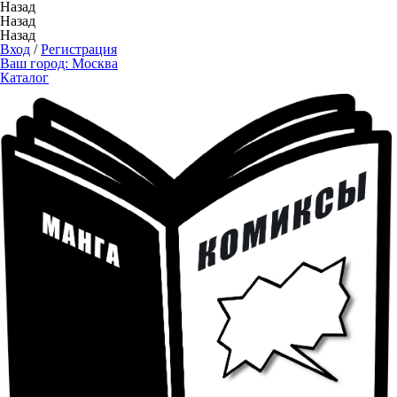
Назад
Назад
Назад
Вход
/
Регистрация
Ваш город:
Москва
Каталог