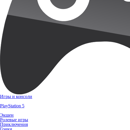
Игры и консоли
PlayStation 5
Экшен
Ролевые игры
Приключения
Гонки