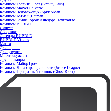
Другое
Комиксы Гравити Фолз (Gravity Falls)
Комиксы Marvel Universe
Комиксы Человек-паук (Spider-Man)
Комиксы Бэтмен (Batman)
Комиксы Земля Королей Федора Нечитайло
Комиксы BUBBLE
Синглы
Сборники
Легенды BUBBLE
BUBBLE Visions
Манга
Для парней
Для девушек
Мистика/ужасы
Другие жанры
Комиксы Майор Гром
Комиксы Лига справедливости (Justice League)
Комиксы Призрачный гонщик (Ghost Rider)