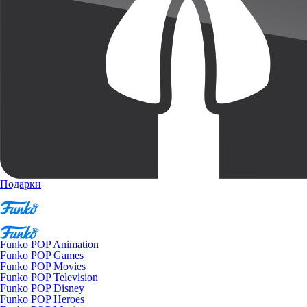
Подарки
Funko POP Animation
Funko POP Games
Funko POP Movies
Funko POP Television
Funko POP Disney
Funko POP Heroes