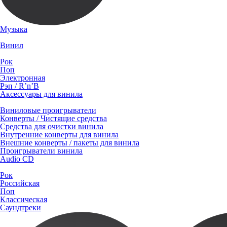
Музыка
Винил
Рок
Поп
Электронная
Рэп / R’n’B
Аксессуары для винила
Виниловые проигрыватели
Конверты / Чистящие средства
Средства для очистки винила
Внутренние конверты для винила
Внешние конверты / пакеты для винила
Проигрыватели винила
Audio CD
Рок
Российская
Поп
Классическая
Саундтреки