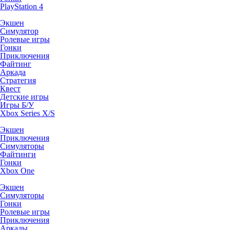
PlayStation 4
Экшен
Симулятор
Ролевые игры
Гонки
Приключения
Файтинг
Аркада
Стратегия
Квест
Детские игры
Игры Б/У
Xbox Series X/S
Экшен
Приключения
Симуляторы
Файтинги
Гонки
Xbox One
Экшен
Симуляторы
Гонки
Ролевые игры
Приключения
Аркады