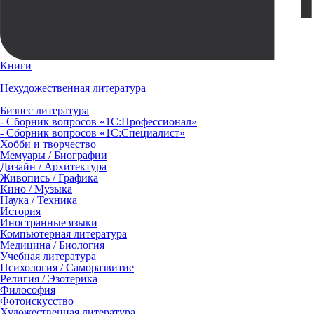
Книги
Нехудожественная литература
Бизнес литература
- Сборник вопросов «1С:Профессионал»
- Сборник вопросов «1С:Специалист»
Хобби и творчество
Мемуары / Биографии
Дизайн / Архитектура
Живопись / Графика
Кино / Музыка
Наука / Техника
История
Иностранные языки
Компьютерная литература
Медицина / Биология
Учебная литература
Психология / Саморазвитие
Религия / Эзотерика
Философия
Фотоискусство
Художественная литература