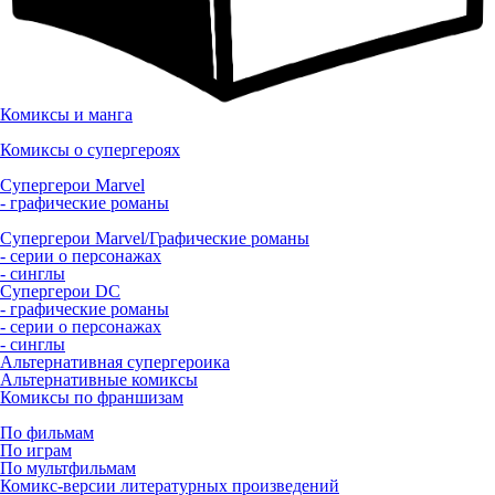
Комиксы и манга
Комиксы о супергероях
Супергерои Marvel
- графические романы
Супергерои Marvel/Графические романы
- серии о персонажах
- синглы
Супергерои DC
- графические романы
- серии о персонажах
- синглы
Альтернативная супергероика
Альтернативные комиксы
Комиксы по франшизам
По фильмам
По играм
По мультфильмам
Комикс-версии литературных произведений