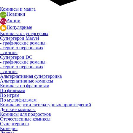
Комиксы и манга
Новинки
Акции
Популярные
Комиксы о супергероях
Супергерои Marvel
- графические романы
- серии о персонажах
- синглы
Супергерои DC
- графические романы
- серии о персонажах
- синглы
Альтернативная супергероика
Альтернативные комиксы
Комиксы по франшизам
По фильмам
По играм
По мультфильмам
Комикс-версии литературных произведений
Детские комиксы
Комиксы для подростков
Отечественные комиксы
Супергероика
Комедия