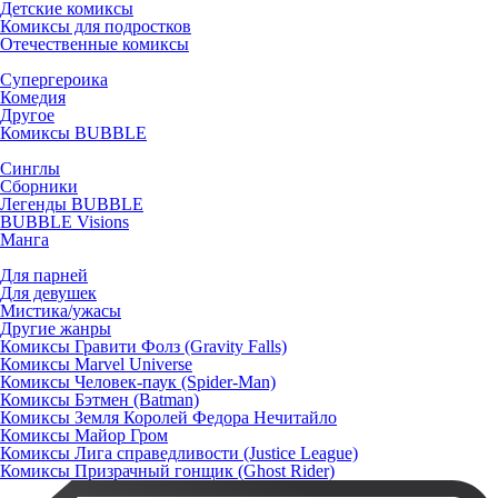
Детские комиксы
Комиксы для подростков
Отечественные комиксы
Супергероика
Комедия
Другое
Комиксы BUBBLE
Синглы
Сборники
Легенды BUBBLE
BUBBLE Visions
Манга
Для парней
Для девушек
Мистика/ужасы
Другие жанры
Комиксы Гравити Фолз (Gravity Falls)
Комиксы Marvel Universe
Комиксы Человек-паук (Spider-Man)
Комиксы Бэтмен (Batman)
Комиксы Земля Королей Федора Нечитайло
Комиксы Майор Гром
Комиксы Лига справедливости (Justice League)
Комиксы Призрачный гонщик (Ghost Rider)