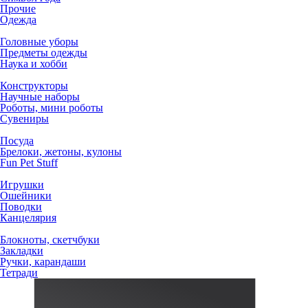
Прочие
Одежда
Головные уборы
Предметы одежды
Наука и хобби
Конструкторы
Научные наборы
Роботы, мини роботы
Сувениры
Посуда
Брелоки, жетоны, кулоны
Fun Pet Stuff
Игрушки
Ошейники
Поводки
Канцелярия
Блокноты, скетчбуки
Закладки
Ручки, карандаши
Тетради