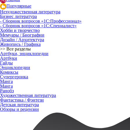
Популярные
Нехудожественная литература
Бизнес литература
- Сборник вопросов «1С:Профессионал»
- Сборник вопросов «1С:Специалист»
Хобби и творчество
Мемуары / Биографии
Дизайн / Архитектура
Живопись / Графика
>> Все разделы
Артбуки, энциклопедии
Артбуки
Гайды
Энциклопедии
Комиксы
Супергероика
Манга
Манга
Ранобэ
Художественная литература
Фантастика / Фэнтези
Детская литература
Обзоры и рецензии