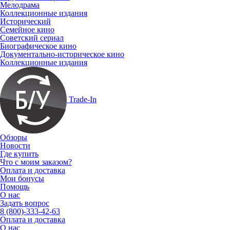
Мелодрама
Коллекционные издания
Исторический
Семейное кино
Советский сериал
Биографическое кино
Документально-историческое кино
Коллекционные издания
Trade-In
Обзоры
Новости
Где купить
Что с моим заказом?
Оплата и доставка
Мои бонусы
Помощь
О нас
Задать вопрос
8 (800)-333-42-63
Оплата и доставка
О нас