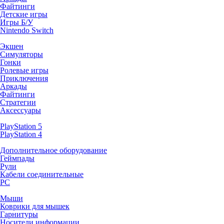
Файтинги
Детские игры
Игры Б/У
Nintendo Switch
Экшен
Симуляторы
Гонки
Ролевые игры
Приключения
Аркады
Файтинги
Стратегии
Аксессуары
PlayStation 5
PlayStation 4
Дополнительное оборудование
Геймпады
Рули
Кабели соединительные
PC
Мыши
Коврики для мышек
Гарнитуры
Носители информации