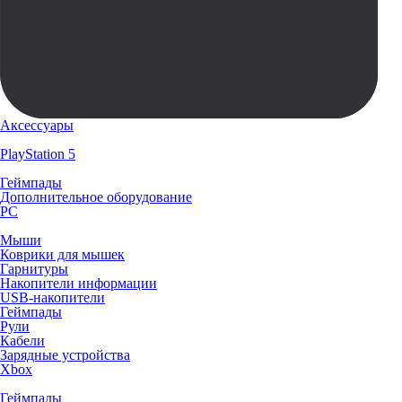
Аксессуары
PlayStation 5
Геймпады
Дополнительное оборудование
PC
Мыши
Коврики для мышек
Гарнитуры
Накопители информации
USB-накопители
Геймпады
Рули
Кабели
Зарядные устройства
Xbox
Геймпады