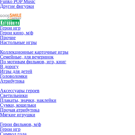
Funko POP Music
Другие фигурки
Герои игр
Герои кино, м/ф
Прочие
Настольные игры
Коллекционные карточные игры
Семейные, для вечеринок
По мотивам фильмов, игр, книг
В дорогу
Игры для детей
Головоломки
Атрибутика
Аксессуары героев
Светильники
Плакаты, значки, наклейки
Сумки, кошельки
Прочая атрибутика
Мягкие игрушки
Герои фильмов, м/ф
Герои игр
Символ года