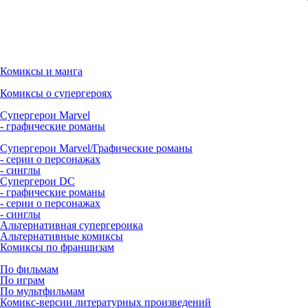
Комиксы и манга
Комиксы о супергероях
Супергерои Marvel
- графические романы
Супергерои Marvel/Графические романы
- серии о персонажах
- синглы
Супергерои DC
- графические романы
- серии о персонажах
- синглы
Альтернативная супергероика
Альтернативные комиксы
Комиксы по франшизам
По фильмам
По играм
По мультфильмам
Комикс-версии литературных произведений