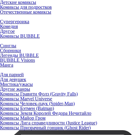
Детские комиксы
Комиксы для подростков
Отечественные комиксы
Супергероика
Комедия
Другое
Комиксы BUBBLE
Синглы
Сборники
Легенды BUBBLE
BUBBLE Visions
Манга
Для парней
Для девушек
Мистика/ужасы
Другие жанры
Комиксы Гравити Фолз (Gravity Falls)
Комиксы Marvel Universe
Комиксы Человек-паук (Spider-Man)
Комиксы Бэтмен (Batman)
Комиксы Земля Королей Федора Нечитайло
Комиксы Майор Гром
Комиксы Лига справедливости (Justice League)
Комиксы Призрачный гонщик (Ghost Rider)