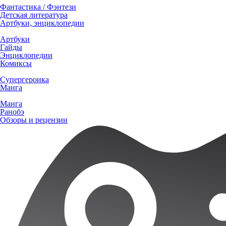
Фантастика / Фэнтези
Детская литература
Артбуки, энциклопедии
Артбуки
Гайды
Энциклопедии
Комиксы
Супергероика
Манга
Манга
Ранобэ
Обзоры и рецензии