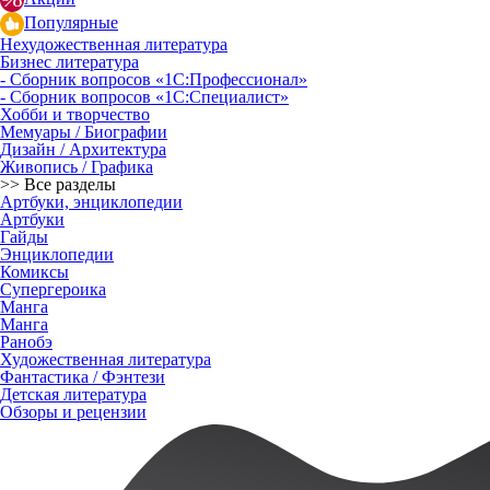
Популярные
Нехудожественная литература
Бизнес литература
- Сборник вопросов «1С:Профессионал»
- Сборник вопросов «1С:Специалист»
Хобби и творчество
Мемуары / Биографии
Дизайн / Архитектура
Живопись / Графика
>> Все разделы
Артбуки, энциклопедии
Артбуки
Гайды
Энциклопедии
Комиксы
Супергероика
Манга
Манга
Ранобэ
Художественная литература
Фантастика / Фэнтези
Детская литература
Обзоры и рецензии