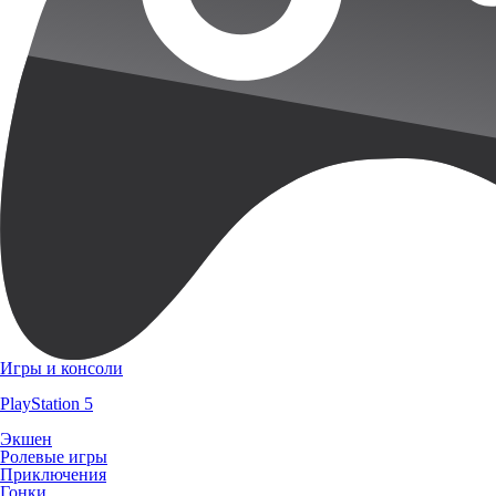
Игры и консоли
PlayStation 5
Экшен
Ролевые игры
Приключения
Гонки