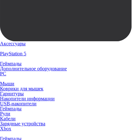
Аксессуары
PlayStation 5
Геймпады
Дополнительное оборудование
PC
Мыши
Коврики для мышек
Гарнитуры
Накопители информации
USB-накопители
Геймпады
Рули
Кабели
Зарядные устройства
Xbox
Геймпады