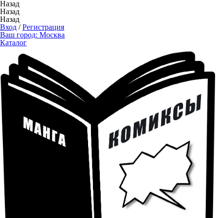
Назад
Назад
Назад
Вход
/
Регистрация
Ваш город:
Москва
Каталог