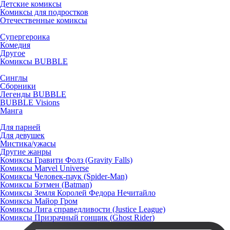
Детские комиксы
Комиксы для подростков
Отечественные комиксы
Супергероика
Комедия
Другое
Комиксы BUBBLE
Синглы
Сборники
Легенды BUBBLE
BUBBLE Visions
Манга
Для парней
Для девушек
Мистика/ужасы
Другие жанры
Комиксы Гравити Фолз (Gravity Falls)
Комиксы Marvel Universe
Комиксы Человек-паук (Spider-Man)
Комиксы Бэтмен (Batman)
Комиксы Земля Королей Федора Нечитайло
Комиксы Майор Гром
Комиксы Лига справедливости (Justice League)
Комиксы Призрачный гонщик (Ghost Rider)