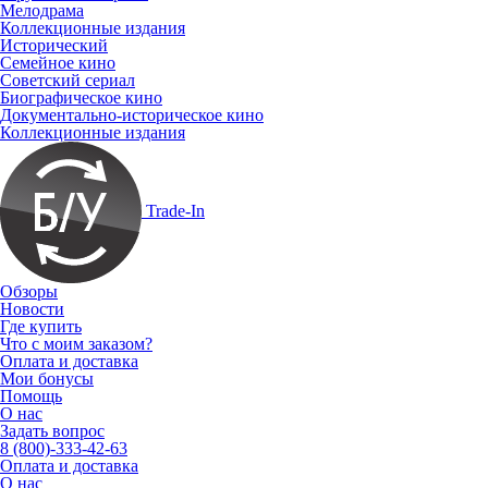
Мелодрама
Коллекционные издания
Исторический
Семейное кино
Советский сериал
Биографическое кино
Документально-историческое кино
Коллекционные издания
Trade-In
Обзоры
Новости
Где купить
Что с моим заказом?
Оплата и доставка
Мои бонусы
Помощь
О нас
Задать вопрос
8 (800)-333-42-63
Оплата и доставка
О нас