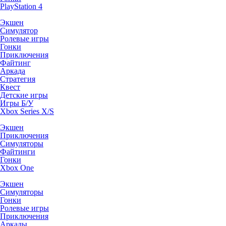
PlayStation 4
Экшен
Симулятор
Ролевые игры
Гонки
Приключения
Файтинг
Аркада
Стратегия
Квест
Детские игры
Игры Б/У
Xbox Series X/S
Экшен
Приключения
Симуляторы
Файтинги
Гонки
Xbox One
Экшен
Симуляторы
Гонки
Ролевые игры
Приключения
Аркады