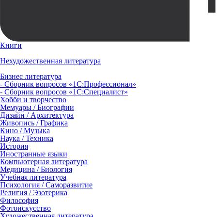
Книги
Нехудожественная литература
Бизнес литература
- Сборник вопросов «1С:Профессионал»
- Сборник вопросов «1С:Специалист»
Хобби и творчество
Мемуары / Биографии
Дизайн / Архитектура
Живопись / Графика
Кино / Музыка
Наука / Техника
История
Иностранные языки
Компьютерная литература
Медицина / Биология
Учебная литература
Психология / Саморазвитие
Религия / Эзотерика
Философия
Фотоискусство
Художественная литература