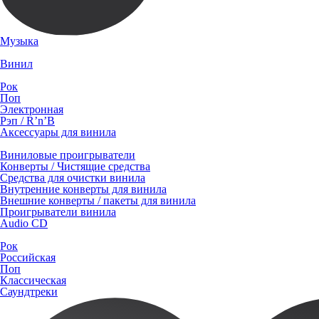
Музыка
Винил
Рок
Поп
Электронная
Рэп / R’n’B
Аксессуары для винила
Виниловые проигрыватели
Конверты / Чистящие средства
Средства для очистки винила
Внутренние конверты для винила
Внешние конверты / пакеты для винила
Проигрыватели винила
Audio CD
Рок
Российская
Поп
Классическая
Саундтреки