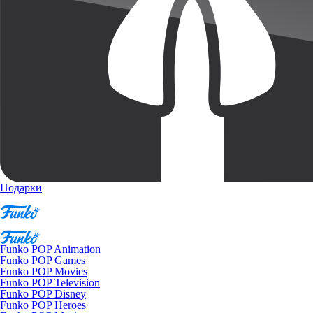
Подарки
Funko POP Animation
Funko POP Games
Funko POP Movies
Funko POP Television
Funko POP Disney
Funko POP Heroes