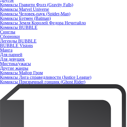
Другое
Комиксы Гравити Фолз (Gravity Falls)
Комиксы Marvel Universe
Комиксы Человек-паук (Spider-Man)
Комиксы Бэтмен (Batman)
Комиксы Земля Королей Федора Нечитайло
Комиксы BUBBLE
Синглы
Сборники
Легенды BUBBLE
BUBBLE Visions
Манга
Для парней
Для девушек
Мистика/ужасы
Другие жанры
Комиксы Майор Гром
Комиксы Лига справедливости (Justice League)
Комиксы Призрачный гонщик (Ghost Rider)