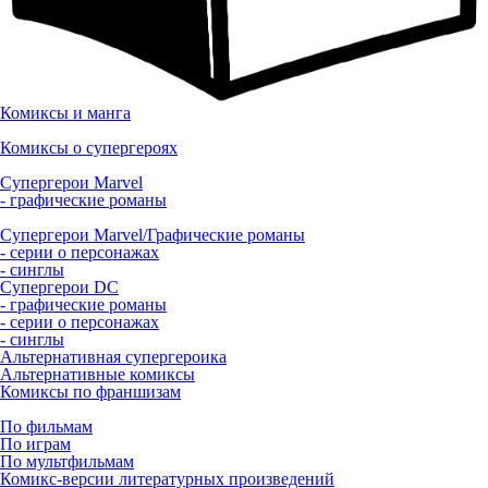
Комиксы и манга
Комиксы о супергероях
Супергерои Marvel
- графические романы
Супергерои Marvel/Графические романы
- серии о персонажах
- синглы
Супергерои DC
- графические романы
- серии о персонажах
- синглы
Альтернативная супергероика
Альтернативные комиксы
Комиксы по франшизам
По фильмам
По играм
По мультфильмам
Комикс-версии литературных произведений