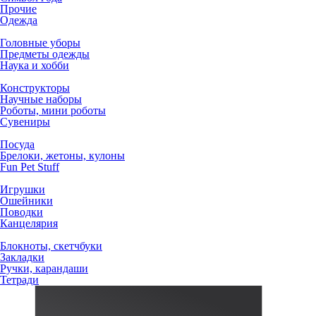
Прочие
Одежда
Головные уборы
Предметы одежды
Наука и хобби
Конструкторы
Научные наборы
Роботы, мини роботы
Сувениры
Посуда
Брелоки, жетоны, кулоны
Fun Pet Stuff
Игрушки
Ошейники
Поводки
Канцелярия
Блокноты, скетчбуки
Закладки
Ручки, карандаши
Тетради