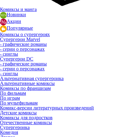
Комиксы и манга
Новинки
Акции
Популярные
Комиксы о супергероях
Супергерои Marvel
- графические романы
- серии о персонажах
- синглы
Супергерои DC
- графические романы
- серии о персонажах
- синглы
Альтернативная супергероика
Альтернативные комиксы
Комиксы по франшизам
По фильмам
По играм
По мультфильмам
Комикс-версии литературных произведений
Детские комиксы
Комиксы для подростков
Отечественные комиксы
Супергероика
Комедия