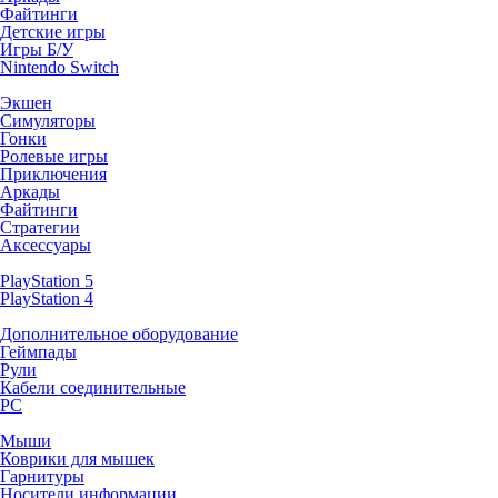
Файтинги
Детские игры
Игры Б/У
Nintendo Switch
Экшен
Симуляторы
Гонки
Ролевые игры
Приключения
Аркады
Файтинги
Стратегии
Аксессуары
PlayStation 5
PlayStation 4
Дополнительное оборудование
Геймпады
Рули
Кабели соединительные
PC
Мыши
Коврики для мышек
Гарнитуры
Носители информации