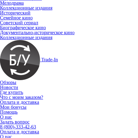
Мелодрама
Коллекционные издания
Исторический
Семейное кино
Советский сериал
Биографическое кино
Документально-историческое кино
Коллекционные издания
Trade-In
Обзоры
Новости
Где купить
Что с моим заказом?
Оплата и доставка
Мои бонусы
Помощь
О нас
Задать вопрос
8 (800)-333-42-63
Оплата и доставка
О нас