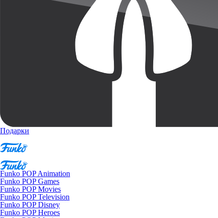
Подарки
Funko POP Animation
Funko POP Games
Funko POP Movies
Funko POP Television
Funko POP Disney
Funko POP Heroes