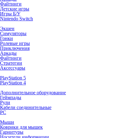
Файтинги
Детские игры
Игры Б/У
Nintendo Switch
Экшен
Симуляторы
Гонки
Ролевые игры
Приключения
Аркады
Файтинги
Стратегии
Аксессуары
PlayStation 5
PlayStation 4
Дополнительное оборудование
Геймпады
Рули
Кабели соединительные
PC
Мыши
Коврики для мышек
Гарнитуры
Носители информации