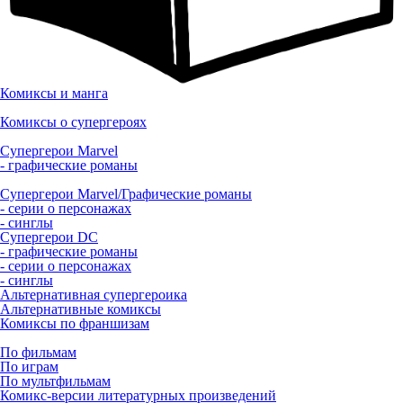
Комиксы и манга
Комиксы о супергероях
Супергерои Marvel
- графические романы
Супергерои Marvel/Графические романы
- серии о персонажах
- синглы
Супергерои DC
- графические романы
- серии о персонажах
- синглы
Альтернативная супергероика
Альтернативные комиксы
Комиксы по франшизам
По фильмам
По играм
По мультфильмам
Комикс-версии литературных произведений