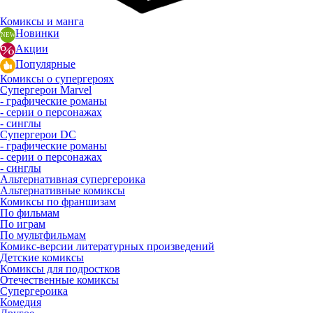
Комиксы и манга
Новинки
Акции
Популярные
Комиксы о супергероях
Супергерои Marvel
- графические романы
- серии о персонажах
- синглы
Супергерои DC
- графические романы
- серии о персонажах
- синглы
Альтернативная супергероика
Альтернативные комиксы
Комиксы по франшизам
По фильмам
По играм
По мультфильмам
Комикс-версии литературных произведений
Детские комиксы
Комиксы для подростков
Отечественные комиксы
Супергероика
Комедия