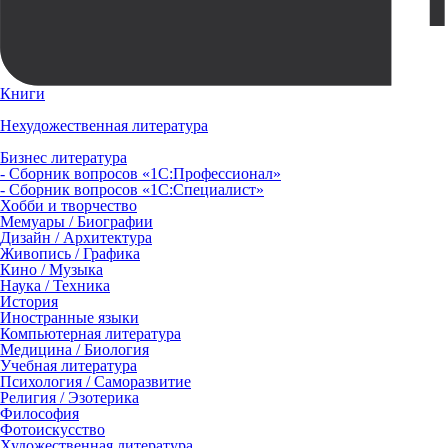
Книги
Нехудожественная литература
Бизнес литература
- Сборник вопросов «1С:Профессионал»
- Сборник вопросов «1С:Специалист»
Хобби и творчество
Мемуары / Биографии
Дизайн / Архитектура
Живопись / Графика
Кино / Музыка
Наука / Техника
История
Иностранные языки
Компьютерная литература
Медицина / Биология
Учебная литература
Психология / Саморазвитие
Религия / Эзотерика
Философия
Фотоискусство
Художественная литература