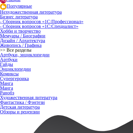
Популярные
Нехудожественная литература
Бизнес литература
- Сборник вопросов «1С:Профессионал»
- Сборник вопросов «1С:Специалист»
Хобби и творчество
Мемуары / Биографии
Дизайн / Архитектура
Живопись / Графика
>> Все разделы
Артбуки, энциклопедии
Артбуки
Гайды
Энциклопедии
Комиксы
Супергероика
Манга
Манга
Ранобэ
Художественная литература
Фантастика / Фэнтези
Детская литература
Обзоры и рецензии