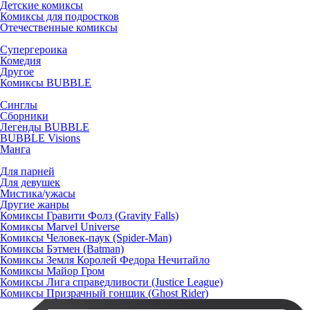
Детские комиксы
Комиксы для подростков
Отечественные комиксы
Супергероика
Комедия
Другое
Комиксы BUBBLE
Синглы
Сборники
Легенды BUBBLE
BUBBLE Visions
Манга
Для парней
Для девушек
Мистика/ужасы
Другие жанры
Комиксы Гравити Фолз (Gravity Falls)
Комиксы Marvel Universe
Комиксы Человек-паук (Spider-Man)
Комиксы Бэтмен (Batman)
Комиксы Земля Королей Федора Нечитайло
Комиксы Майор Гром
Комиксы Лига справедливости (Justice League)
Комиксы Призрачный гонщик (Ghost Rider)