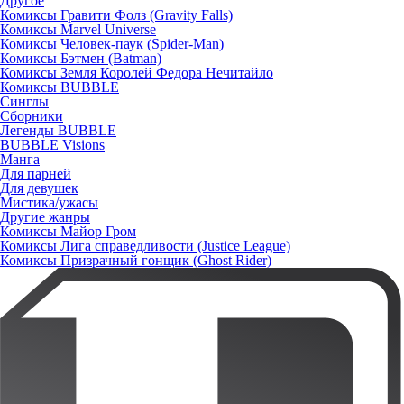
Другое
Комиксы Гравити Фолз (Gravity Falls)
Комиксы Marvel Universe
Комиксы Человек-паук (Spider-Man)
Комиксы Бэтмен (Batman)
Комиксы Земля Королей Федора Нечитайло
Комиксы BUBBLE
Синглы
Сборники
Легенды BUBBLE
BUBBLE Visions
Манга
Для парней
Для девушек
Мистика/ужасы
Другие жанры
Комиксы Майор Гром
Комиксы Лига справедливости (Justice League)
Комиксы Призрачный гонщик (Ghost Rider)