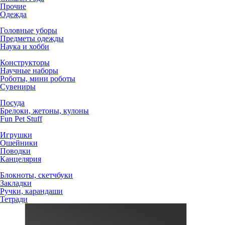
Прочие
Одежда
Головные уборы
Предметы одежды
Наука и хобби
Конструкторы
Научные наборы
Роботы, мини роботы
Сувениры
Посуда
Брелоки, жетоны, кулоны
Fun Pet Stuff
Игрушки
Ошейники
Поводки
Канцелярия
Блокноты, скетчбуки
Закладки
Ручки, карандаши
Тетради