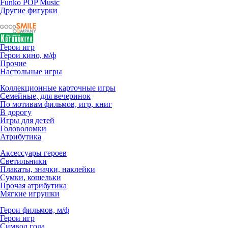
Funko POP Music
Другие фигурки
Герои игр
Герои кино, м/ф
Прочие
Настольные игры
Коллекционные карточные игры
Семейные, для вечеринок
По мотивам фильмов, игр, книг
В дорогу
Игры для детей
Головоломки
Атрибутика
Аксессуары героев
Светильники
Плакаты, значки, наклейки
Сумки, кошельки
Прочая атрибутика
Мягкие игрушки
Герои фильмов, м/ф
Герои игр
Символ года