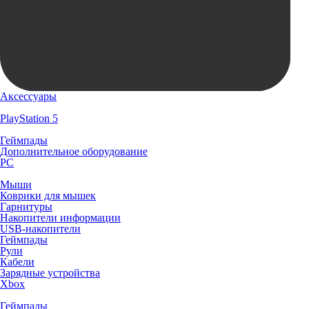
Аксессуары
PlayStation 5
Геймпады
Дополнительное оборудование
PC
Мыши
Коврики для мышек
Гарнитуры
Накопители информации
USB-накопители
Геймпады
Рули
Кабели
Зарядные устройства
Xbox
Геймпады