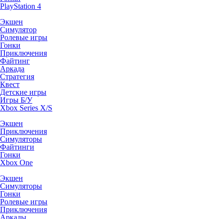
PlayStation 4
Экшен
Симулятор
Ролевые игры
Гонки
Приключения
Файтинг
Аркада
Стратегия
Квест
Детские игры
Игры Б/У
Xbox Series X/S
Экшен
Приключения
Симуляторы
Файтинги
Гонки
Xbox One
Экшен
Симуляторы
Гонки
Ролевые игры
Приключения
Аркады