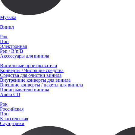
Музыка
Винил
Рок
Поп
Электронная
Рэп / R’n’B
Аксессуары для винила
Виниловые проигрыватели
Конверты / Чистящие средства
Средства для очистки винила
Внутренние конверты для винила
Внешние конверты / пакеты для винила
Проигрыватели винила
Audio CD
Рок
Российская
Поп
Классическая
Саундтреки