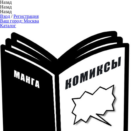
Назад
Назад
Назад
Вход
/
Регистрация
Ваш город:
Москва
Каталог