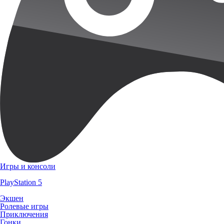
Игры и консоли
PlayStation 5
Экшен
Ролевые игры
Приключения
Гонки