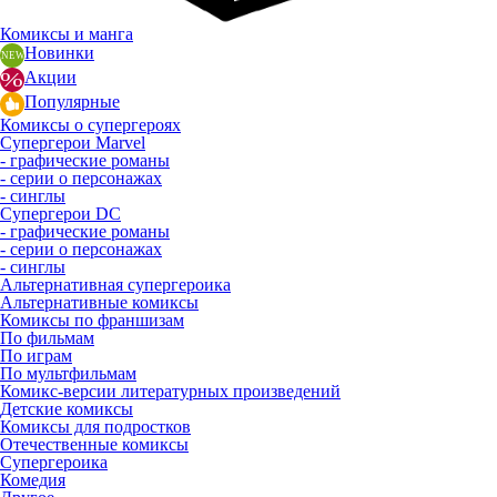
Комиксы и манга
Новинки
Акции
Популярные
Комиксы о супергероях
Супергерои Marvel
- графические романы
- серии о персонажах
- синглы
Супергерои DC
- графические романы
- серии о персонажах
- синглы
Альтернативная супергероика
Альтернативные комиксы
Комиксы по франшизам
По фильмам
По играм
По мультфильмам
Комикс-версии литературных произведений
Детские комиксы
Комиксы для подростков
Отечественные комиксы
Супергероика
Комедия