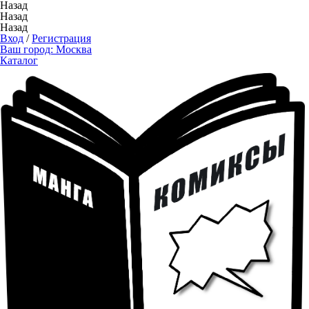
Назад
Назад
Назад
Вход
/
Регистрация
Ваш город:
Москва
Каталог