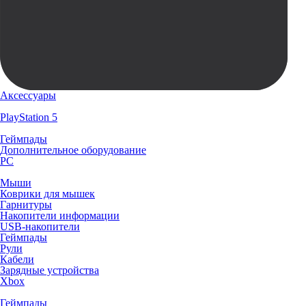
Аксессуары
PlayStation 5
Геймпады
Дополнительное оборудование
PC
Мыши
Коврики для мышек
Гарнитуры
Накопители информации
USB-накопители
Геймпады
Рули
Кабели
Зарядные устройства
Xbox
Геймпады