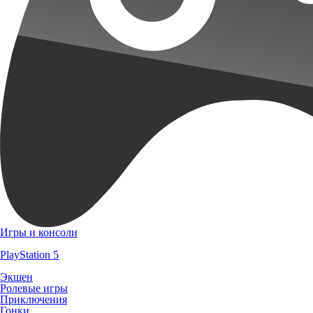
Игры и консоли
PlayStation 5
Экшен
Ролевые игры
Приключения
Гонки