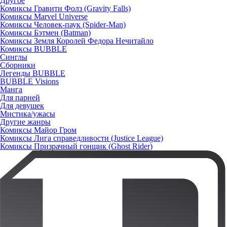
Другое
Комиксы Гравити Фолз (Gravity Falls)
Комиксы Marvel Universe
Комиксы Человек-паук (Spider-Man)
Комиксы Бэтмен (Batman)
Комиксы Земля Королей Федора Нечитайло
Комиксы BUBBLE
Синглы
Сборники
Легенды BUBBLE
BUBBLE Visions
Манга
Для парней
Для девушек
Мистика/ужасы
Другие жанры
Комиксы Майор Гром
Комиксы Лига справедливости (Justice League)
Комиксы Призрачный гонщик (Ghost Rider)