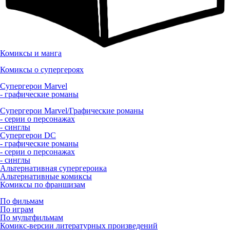
Комиксы и манга
Комиксы о супергероях
Супергерои Marvel
- графические романы
Супергерои Marvel/Графические романы
- серии о персонажах
- синглы
Супергерои DC
- графические романы
- серии о персонажах
- синглы
Альтернативная супергероика
Альтернативные комиксы
Комиксы по франшизам
По фильмам
По играм
По мультфильмам
Комикс-версии литературных произведений