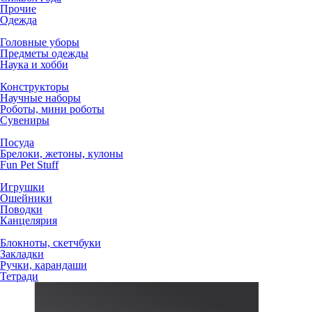
Прочие
Одежда
Головные уборы
Предметы одежды
Наука и хобби
Конструкторы
Научные наборы
Роботы, мини роботы
Сувениры
Посуда
Брелоки, жетоны, кулоны
Fun Pet Stuff
Игрушки
Ошейники
Поводки
Канцелярия
Блокноты, скетчбуки
Закладки
Ручки, карандаши
Тетради