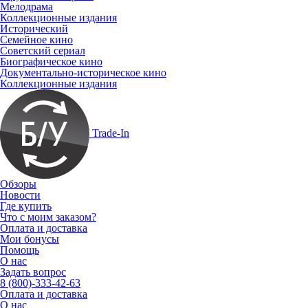
Мелодрама
Коллекционные издания
Исторический
Семейное кино
Советский сериал
Биографическое кино
Документально-историческое кино
Коллекционные издания
Trade-In
Обзоры
Новости
Где купить
Что с моим заказом?
Оплата и доставка
Мои бонусы
Помощь
О нас
Задать вопрос
8 (800)-333-42-63
Оплата и доставка
О нас