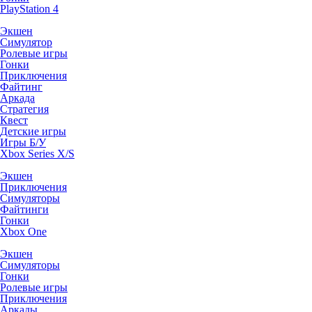
PlayStation 4
Экшен
Симулятор
Ролевые игры
Гонки
Приключения
Файтинг
Аркада
Стратегия
Квест
Детские игры
Игры Б/У
Xbox Series X/S
Экшен
Приключения
Симуляторы
Файтинги
Гонки
Xbox One
Экшен
Симуляторы
Гонки
Ролевые игры
Приключения
Аркады