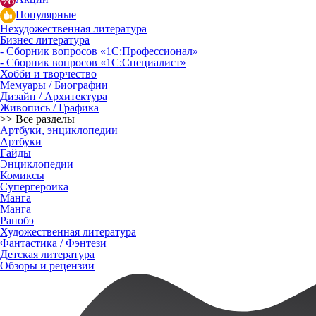
Популярные
Нехудожественная литература
Бизнес литература
- Сборник вопросов «1С:Профессионал»
- Сборник вопросов «1С:Специалист»
Хобби и творчество
Мемуары / Биографии
Дизайн / Архитектура
Живопись / Графика
>> Все разделы
Артбуки, энциклопедии
Артбуки
Гайды
Энциклопедии
Комиксы
Супергероика
Манга
Манга
Ранобэ
Художественная литература
Фантастика / Фэнтези
Детская литература
Обзоры и рецензии