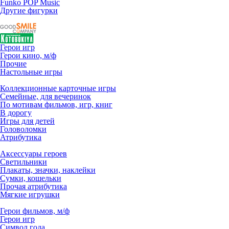
Funko POP Music
Другие фигурки
Герои игр
Герои кино, м/ф
Прочие
Настольные игры
Коллекционные карточные игры
Семейные, для вечеринок
По мотивам фильмов, игр, книг
В дорогу
Игры для детей
Головоломки
Атрибутика
Аксессуары героев
Светильники
Плакаты, значки, наклейки
Сумки, кошельки
Прочая атрибутика
Мягкие игрушки
Герои фильмов, м/ф
Герои игр
Символ года