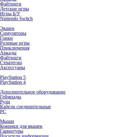
Файтинги
Детские игры
Игры Б/У
Nintendo Switch
Экшен
Симуляторы
Гонки
Ролевые игры
Приключения
Аркады
Файтинги
Стратегии
Аксессуары
PlayStation 5
PlayStation 4
Дополнительное оборудование
Геймпады
Рули
Кабели соединительные
PC
Мыши
Коврики для мышек
Гарнитуры
Носители информации