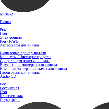
Музыка
Винил
Рок
Поп
Электронная
Рэп / R’n’B
Аксессуары для винила
Виниловые проигрыватели
Конверты / Чистящие средства
Средства для очистки винила
Внутренние конверты для винила
Внешние конверты / пакеты для винила
Проигрыватели винила
Audio CD
Рок
Российская
Поп
Классическая
Саундтреки