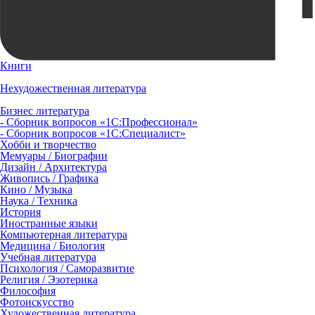
Книги
Нехудожественная литература
Бизнес литература
- Сборник вопросов «1С:Профессионал»
- Сборник вопросов «1С:Специалист»
Хобби и творчество
Мемуары / Биографии
Дизайн / Архитектура
Живопись / Графика
Кино / Музыка
Наука / Техника
История
Иностранные языки
Компьютерная литература
Медицина / Биология
Учебная литература
Психология / Саморазвитие
Религия / Эзотерика
Философия
Фотоискусство
Художественная литература