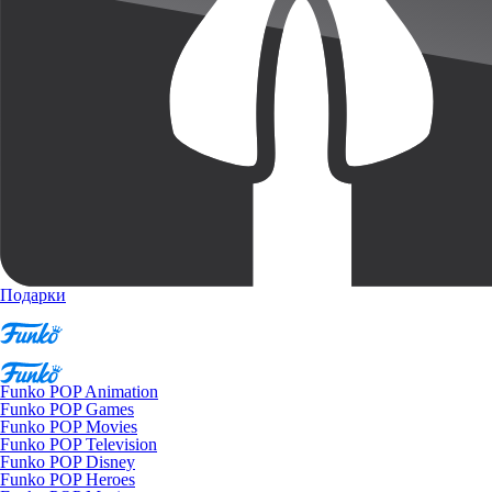
Подарки
Funko POP Animation
Funko POP Games
Funko POP Movies
Funko POP Television
Funko POP Disney
Funko POP Heroes