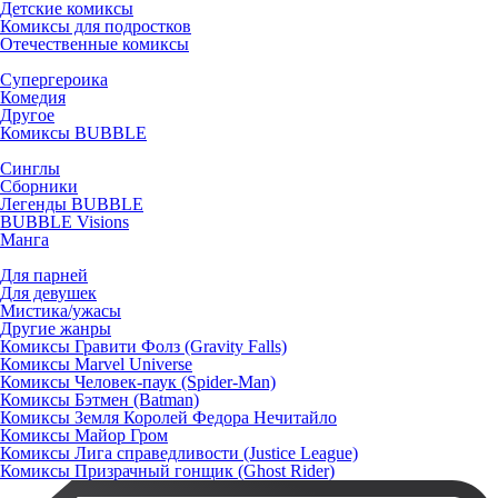
Детские комиксы
Комиксы для подростков
Отечественные комиксы
Супергероика
Комедия
Другое
Комиксы BUBBLE
Синглы
Сборники
Легенды BUBBLE
BUBBLE Visions
Манга
Для парней
Для девушек
Мистика/ужасы
Другие жанры
Комиксы Гравити Фолз (Gravity Falls)
Комиксы Marvel Universe
Комиксы Человек-паук (Spider-Man)
Комиксы Бэтмен (Batman)
Комиксы Земля Королей Федора Нечитайло
Комиксы Майор Гром
Комиксы Лига справедливости (Justice League)
Комиксы Призрачный гонщик (Ghost Rider)