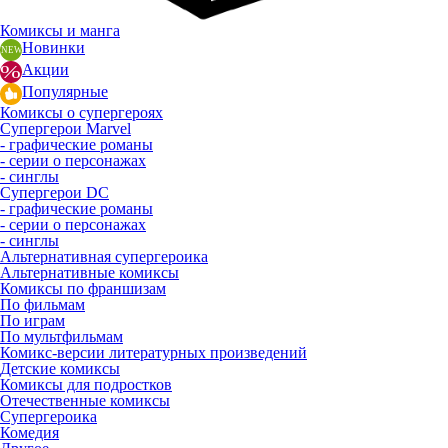
Комиксы и манга
Новинки
Акции
Популярные
Комиксы о супергероях
Супергерои Marvel
- графические романы
- серии о персонажах
- синглы
Супергерои DC
- графические романы
- серии о персонажах
- синглы
Альтернативная супергероика
Альтернативные комиксы
Комиксы по франшизам
По фильмам
По играм
По мультфильмам
Комикс-версии литературных произведений
Детские комиксы
Комиксы для подростков
Отечественные комиксы
Супергероика
Комедия