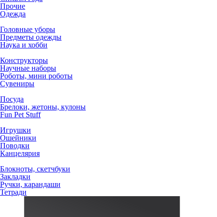
Прочие
Одежда
Головные уборы
Предметы одежды
Наука и хобби
Конструкторы
Научные наборы
Роботы, мини роботы
Сувениры
Посуда
Брелоки, жетоны, кулоны
Fun Pet Stuff
Игрушки
Ошейники
Поводки
Канцелярия
Блокноты, скетчбуки
Закладки
Ручки, карандаши
Тетради