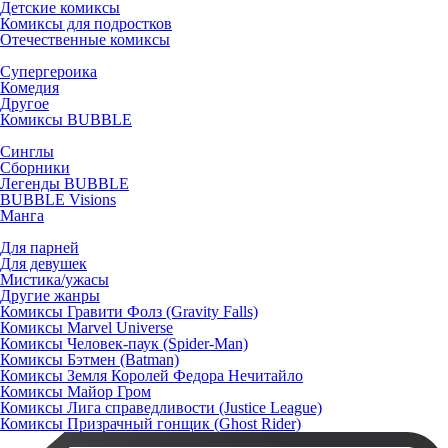
Детские комиксы
Комиксы для подростков
Отечественные комиксы
Супергероика
Комедия
Другое
Комиксы BUBBLE
Синглы
Сборники
Легенды BUBBLE
BUBBLE Visions
Манга
Для парней
Для девушек
Мистика/ужасы
Другие жанры
Комиксы Гравити Фолз (Gravity Falls)
Комиксы Marvel Universe
Комиксы Человек-паук (Spider-Man)
Комиксы Бэтмен (Batman)
Комиксы Земля Королей Федора Нечитайло
Комиксы Майор Гром
Комиксы Лига справедливости (Justice League)
Комиксы Призрачный гонщик (Ghost Rider)