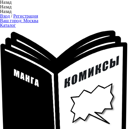
Назад
Назад
Назад
Вход
/
Регистрация
Ваш город:
Москва
Каталог