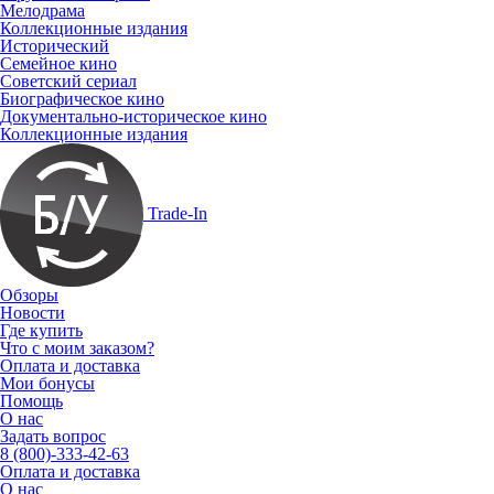
Мелодрама
Коллекционные издания
Исторический
Семейное кино
Советский сериал
Биографическое кино
Документально-историческое кино
Коллекционные издания
Trade-In
Обзоры
Новости
Где купить
Что с моим заказом?
Оплата и доставка
Мои бонусы
Помощь
О нас
Задать вопрос
8 (800)-333-42-63
Оплата и доставка
О нас