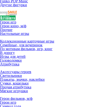
Funko POP Music
Другие фигурки
Герои игр
Герои кино, м/ф
Прочие
Настольные игры
Коллекционные карточные игры
Семейные, для вечеринок
По мотивам фильмов, игр, книг
В дорогу
Игры для детей
Головоломки
Атрибутика
Аксессуары героев
Светильники
Плакаты, значки, наклейки
Сумки, кошельки
Прочая атрибутика
Мягкие игрушки
Герои фильмов, м/ф
Герои игр
Символ года