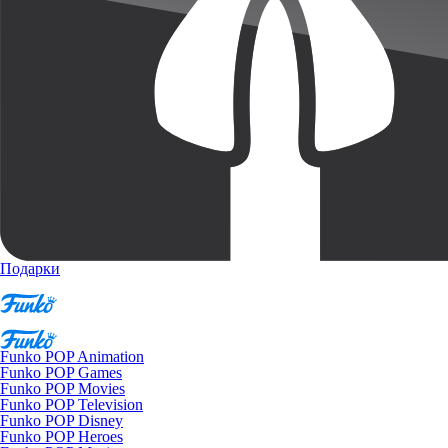
Подарки
Funko POP Animation
Funko POP Games
Funko POP Movies
Funko POP Television
Funko POP Disney
Funko POP Heroes