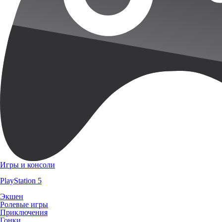
Игры и консоли
PlayStation 5
Экшен
Ролевые игры
Приключения
Гонки