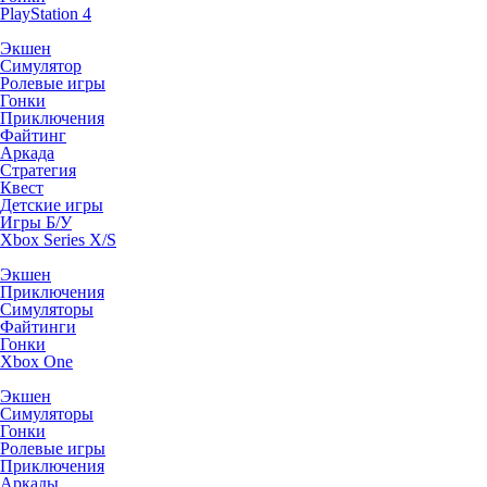
PlayStation 4
Экшен
Симулятор
Ролевые игры
Гонки
Приключения
Файтинг
Аркада
Стратегия
Квест
Детские игры
Игры Б/У
Xbox Series X/S
Экшен
Приключения
Симуляторы
Файтинги
Гонки
Xbox One
Экшен
Симуляторы
Гонки
Ролевые игры
Приключения
Аркады