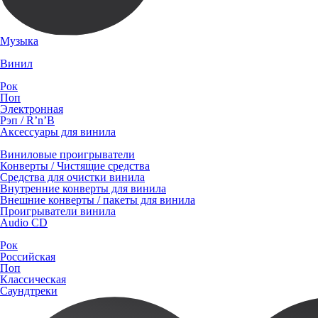
Музыка
Винил
Рок
Поп
Электронная
Рэп / R’n’B
Аксессуары для винила
Виниловые проигрыватели
Конверты / Чистящие средства
Средства для очистки винила
Внутренние конверты для винила
Внешние конверты / пакеты для винила
Проигрыватели винила
Audio CD
Рок
Российская
Поп
Классическая
Саундтреки