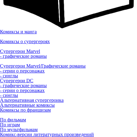
Комиксы и манга
Комиксы о супергероях
Супергерои Marvel
- графические романы
Супергерои Marvel/Графические романы
- серии о персонажах
- синглы
Супергерои DC
- графические романы
- серии о персонажах
- синглы
Альтернативная супергероика
Альтернативные комиксы
Комиксы по франшизам
По фильмам
По играм
По мультфильмам
Комикс-версии литературных произведений