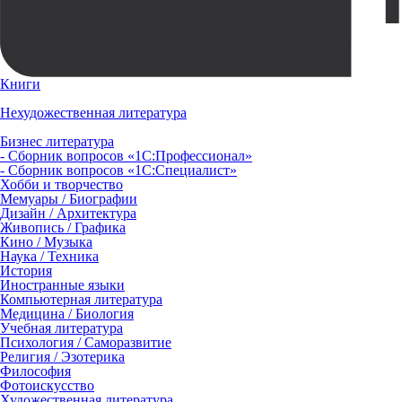
Книги
Нехудожественная литература
Бизнес литература
- Сборник вопросов «1С:Профессионал»
- Сборник вопросов «1С:Специалист»
Хобби и творчество
Мемуары / Биографии
Дизайн / Архитектура
Живопись / Графика
Кино / Музыка
Наука / Техника
История
Иностранные языки
Компьютерная литература
Медицина / Биология
Учебная литература
Психология / Саморазвитие
Религия / Эзотерика
Философия
Фотоискусство
Художественная литература