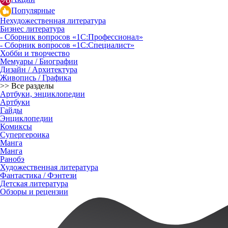
Популярные
Нехудожественная литература
Бизнес литература
- Сборник вопросов «1С:Профессионал»
- Сборник вопросов «1С:Специалист»
Хобби и творчество
Мемуары / Биографии
Дизайн / Архитектура
Живопись / Графика
>> Все разделы
Артбуки, энциклопедии
Артбуки
Гайды
Энциклопедии
Комиксы
Супергероика
Манга
Манга
Ранобэ
Художественная литература
Фантастика / Фэнтези
Детская литература
Обзоры и рецензии