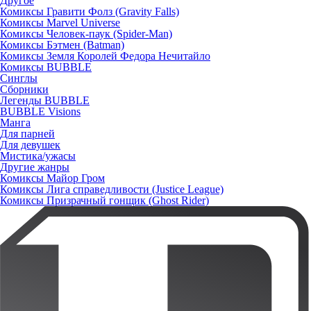
Другое
Комиксы Гравити Фолз (Gravity Falls)
Комиксы Marvel Universe
Комиксы Человек-паук (Spider-Man)
Комиксы Бэтмен (Batman)
Комиксы Земля Королей Федора Нечитайло
Комиксы BUBBLE
Синглы
Сборники
Легенды BUBBLE
BUBBLE Visions
Манга
Для парней
Для девушек
Мистика/ужасы
Другие жанры
Комиксы Майор Гром
Комиксы Лига справедливости (Justice League)
Комиксы Призрачный гонщик (Ghost Rider)