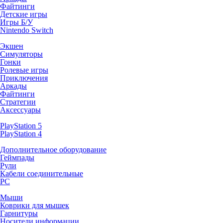
Файтинги
Детские игры
Игры Б/У
Nintendo Switch
Экшен
Симуляторы
Гонки
Ролевые игры
Приключения
Аркады
Файтинги
Стратегии
Аксессуары
PlayStation 5
PlayStation 4
Дополнительное оборудование
Геймпады
Рули
Кабели соединительные
PC
Мыши
Коврики для мышек
Гарнитуры
Носители информации