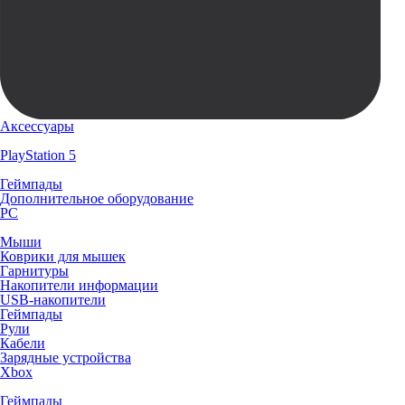
Аксессуары
PlayStation 5
Геймпады
Дополнительное оборудование
PC
Мыши
Коврики для мышек
Гарнитуры
Накопители информации
USB-накопители
Геймпады
Рули
Кабели
Зарядные устройства
Xbox
Геймпады