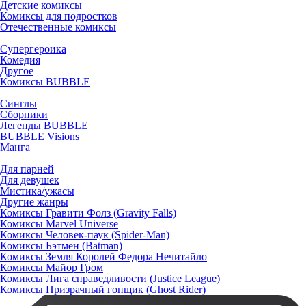
Детские комиксы
Комиксы для подростков
Отечественные комиксы
Супергероика
Комедия
Другое
Комиксы BUBBLE
Синглы
Сборники
Легенды BUBBLE
BUBBLE Visions
Манга
Для парней
Для девушек
Мистика/ужасы
Другие жанры
Комиксы Гравити Фолз (Gravity Falls)
Комиксы Marvel Universe
Комиксы Человек-паук (Spider-Man)
Комиксы Бэтмен (Batman)
Комиксы Земля Королей Федора Нечитайло
Комиксы Майор Гром
Комиксы Лига справедливости (Justice League)
Комиксы Призрачный гонщик (Ghost Rider)