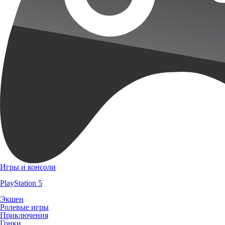
Игры и консоли
PlayStation 5
Экшен
Ролевые игры
Приключения
Гонки