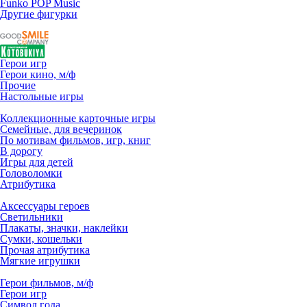
Funko POP Music
Другие фигурки
Герои игр
Герои кино, м/ф
Прочие
Настольные игры
Коллекционные карточные игры
Семейные, для вечеринок
По мотивам фильмов, игр, книг
В дорогу
Игры для детей
Головоломки
Атрибутика
Аксессуары героев
Светильники
Плакаты, значки, наклейки
Сумки, кошельки
Прочая атрибутика
Мягкие игрушки
Герои фильмов, м/ф
Герои игр
Символ года