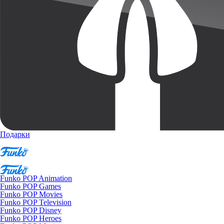
Подарки
Funko POP Animation
Funko POP Games
Funko POP Movies
Funko POP Television
Funko POP Disney
Funko POP Heroes