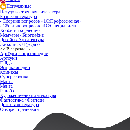
Популярные
Нехудожественная литература
Бизнес литература
- Сборник вопросов «1С:Профессионал»
- Сборник вопросов «1С:Специалист»
Хобби и творчество
Мемуары / Биографии
Дизайн / Архитектура
Живопись / Графика
>> Все разделы
Артбуки, энциклопедии
Артбуки
Гайды
Энциклопедии
Комиксы
Супергероика
Манга
Манга
Ранобэ
Художественная литература
Фантастика / Фэнтези
Детская литература
Обзоры и рецензии