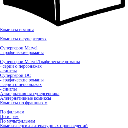
Комиксы и манга
Комиксы о супергероях
Супергерои Marvel
- графические романы
Супергерои Marvel/Графические романы
- серии о персонажах
- синглы
Супергерои DC
- графические романы
- серии о персонажах
- синглы
Альтернативная супергероика
Альтернативные комиксы
Комиксы по франшизам
По фильмам
По играм
По мультфильмам
Комикс-версии литературных произведений