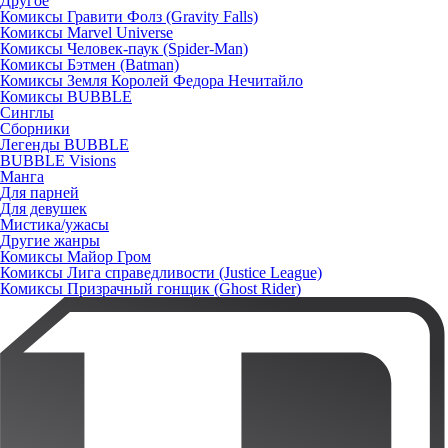
Другое
Комиксы Гравити Фолз (Gravity Falls)
Комиксы Marvel Universe
Комиксы Человек-паук (Spider-Man)
Комиксы Бэтмен (Batman)
Комиксы Земля Королей Федора Нечитайло
Комиксы BUBBLE
Синглы
Сборники
Легенды BUBBLE
BUBBLE Visions
Манга
Для парней
Для девушек
Мистика/ужасы
Другие жанры
Комиксы Майор Гром
Комиксы Лига справедливости (Justice League)
Комиксы Призрачный гонщик (Ghost Rider)