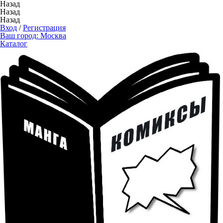
Назад
Назад
Назад
Вход
/
Регистрация
Ваш город:
Москва
Каталог