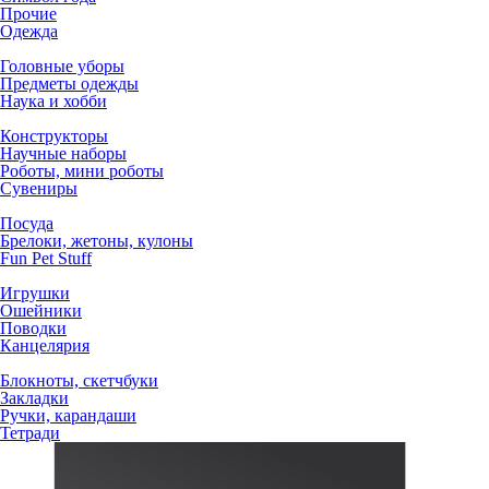
Прочие
Одежда
Головные уборы
Предметы одежды
Наука и хобби
Конструкторы
Научные наборы
Роботы, мини роботы
Сувениры
Посуда
Брелоки, жетоны, кулоны
Fun Pet Stuff
Игрушки
Ошейники
Поводки
Канцелярия
Блокноты, скетчбуки
Закладки
Ручки, карандаши
Тетради