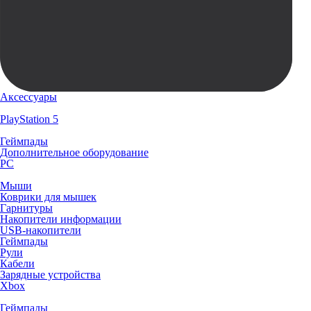
Аксессуары
PlayStation 5
Геймпады
Дополнительное оборудование
PC
Мыши
Коврики для мышек
Гарнитуры
Накопители информации
USB-накопители
Геймпады
Рули
Кабели
Зарядные устройства
Xbox
Геймпады