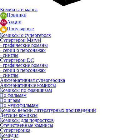
Комиксы и манга
Новинки
Акции
Популярные
Комиксы о супергероях
Супергерои Marvel
- графические романы
- серии о персонажах
- синглы
Супергерои DC
- графические романы
- серии о персонажах
- синглы
Альтернативная супергероика
Альтернативные комиксы
Комиксы по франшизам
По фильмам
По играм
По мультфильмам
Комикс-версии литературных произведений
Детские комиксы
Комиксы для подростков
Отечественные комиксы
Супергероика
Комедия