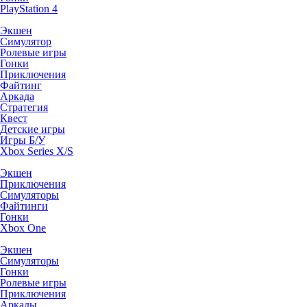
PlayStation 4
Экшен
Симулятор
Ролевые игры
Гонки
Приключения
Файтинг
Аркада
Стратегия
Квест
Детские игры
Игры Б/У
Xbox Series X/S
Экшен
Приключения
Симуляторы
Файтинги
Гонки
Xbox One
Экшен
Симуляторы
Гонки
Ролевые игры
Приключения
Аркады