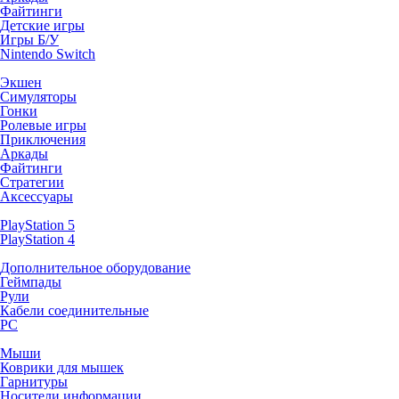
Файтинги
Детские игры
Игры Б/У
Nintendo Switch
Экшен
Симуляторы
Гонки
Ролевые игры
Приключения
Аркады
Файтинги
Стратегии
Аксессуары
PlayStation 5
PlayStation 4
Дополнительное оборудование
Геймпады
Рули
Кабели соединительные
PC
Мыши
Коврики для мышек
Гарнитуры
Носители информации