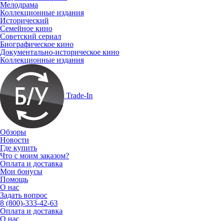
Мелодрама
Коллекционные издания
Исторический
Семейное кино
Советский сериал
Биографическое кино
Документально-историческое кино
Коллекционные издания
Trade-In
Обзоры
Новости
Где купить
Что с моим заказом?
Оплата и доставка
Мои бонусы
Помощь
О нас
Задать вопрос
8 (800)-333-42-63
Оплата и доставка
О нас