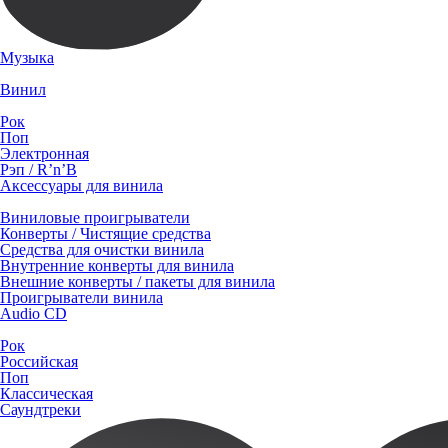
Музыка
Винил
Рок
Поп
Электронная
Рэп / R’n’B
Аксессуары для винила
Виниловые проигрыватели
Конверты / Чистящие средства
Средства для очистки винила
Внутренние конверты для винила
Внешние конверты / пакеты для винила
Проигрыватели винила
Audio CD
Рок
Российская
Поп
Классическая
Саундтреки