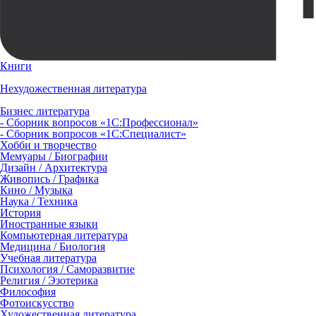
Книги
Нехудожественная литература
Бизнес литература
- Сборник вопросов «1С:Профессионал»
- Сборник вопросов «1С:Специалист»
Хобби и творчество
Мемуары / Биографии
Дизайн / Архитектура
Живопись / Графика
Кино / Музыка
Наука / Техника
История
Иностранные языки
Компьютерная литература
Медицина / Биология
Учебная литература
Психология / Саморазвитие
Религия / Эзотерика
Философия
Фотоискусство
Художественная литература