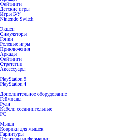
Файтинги
Детские игры
Игры Б/У
Nintendo Switch
Экшен
Симуляторы
Гонки
Ролевые игры
Приключения
Аркады
Файтинги
Стратегии
Аксессуары
PlayStation 5
PlayStation 4
Дополнительное оборудование
Геймпады
Рули
Кабели соединительные
PC
Мыши
Коврики для мышек
Гарнитуры
Носители информации