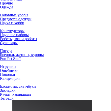
Прочие
Одежда
Головные уборы
Предметы одежды
Наука и хобби
Конструкторы
Научные наборы
Роботы, мини роботы
Сувениры
Посуда
Брелоки, жетоны, кулоны
Fun Pet Stuff
Игрушки
Ошейники
Поводки
Канцелярия
Блокноты, скетчбуки
Закладки
Ручки, карандаши
Тетради