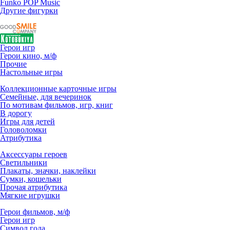
Funko POP Music
Другие фигурки
Герои игр
Герои кино, м/ф
Прочие
Настольные игры
Коллекционные карточные игры
Семейные, для вечеринок
По мотивам фильмов, игр, книг
В дорогу
Игры для детей
Головоломки
Атрибутика
Аксессуары героев
Светильники
Плакаты, значки, наклейки
Сумки, кошельки
Прочая атрибутика
Мягкие игрушки
Герои фильмов, м/ф
Герои игр
Символ года