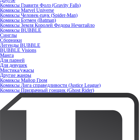
Другое
Комиксы Гравити Фолз (Gravity Falls)
Комиксы Marvel Universe
Комиксы Человек-паук (Spider-Man)
Комиксы Бэтмен (Batman)
Комиксы Земля Королей Федора Нечитайло
Комиксы BUBBLE
Синглы
Сборники
Легенды BUBBLE
BUBBLE Visions
Манга
Для парней
Для девушек
Мистика/ужасы
Другие жанры
Комиксы Майор Гром
Комиксы Лига справедливости (Justice League)
Комиксы Призрачный гонщик (Ghost Rider)