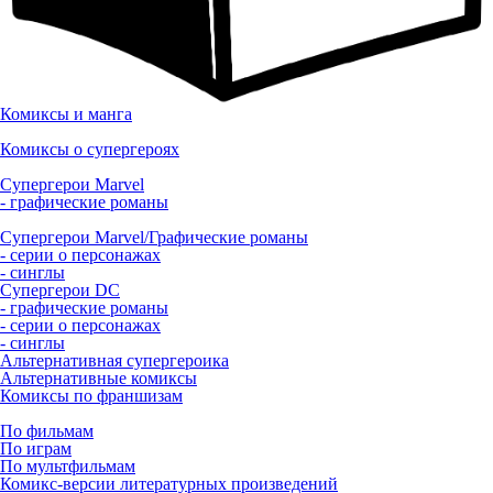
Комиксы и манга
Комиксы о супергероях
Супергерои Marvel
- графические романы
Супергерои Marvel/Графические романы
- серии о персонажах
- синглы
Супергерои DC
- графические романы
- серии о персонажах
- синглы
Альтернативная супергероика
Альтернативные комиксы
Комиксы по франшизам
По фильмам
По играм
По мультфильмам
Комикс-версии литературных произведений