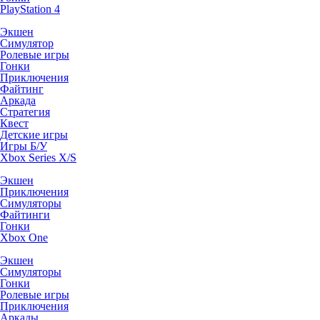
PlayStation 4
Экшен
Симулятор
Ролевые игры
Гонки
Приключения
Файтинг
Аркада
Стратегия
Квест
Детские игры
Игры Б/У
Xbox Series X/S
Экшен
Приключения
Симуляторы
Файтинги
Гонки
Xbox One
Экшен
Симуляторы
Гонки
Ролевые игры
Приключения
Аркады