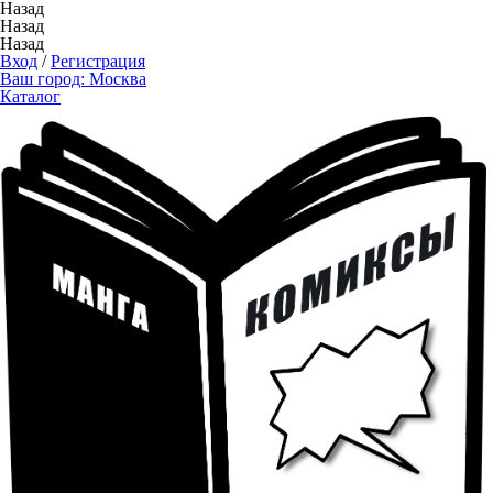
Назад
Назад
Назад
Вход
/
Регистрация
Ваш город:
Москва
Каталог