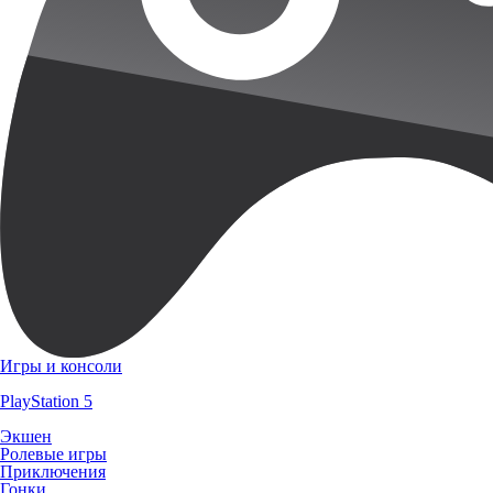
Игры и консоли
PlayStation 5
Экшен
Ролевые игры
Приключения
Гонки