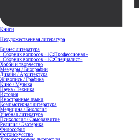
Книги
Нехудожественная литература
Бизнес литература
- Сборник вопросов «1С:Профессионал»
- Сборник вопросов «1С:Специалист»
Хобби и творчество
Мемуары / Биографии
Дизайн / Архитектура
Живопись / Графика
Кино / Музыка
Наука / Техника
История
Иностранные языки
Компьютерная литература
Медицина / Биология
Учебная литература
Психология / Саморазвитие
Религия / Эзотерика
Философия
Фотоискусство
Художественная литература