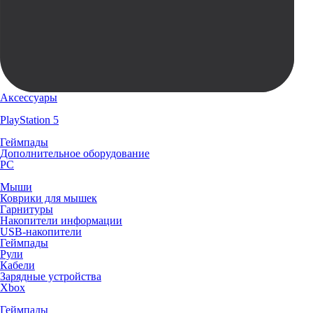
Аксессуары
PlayStation 5
Геймпады
Дополнительное оборудование
PC
Мыши
Коврики для мышек
Гарнитуры
Накопители информации
USB-накопители
Геймпады
Рули
Кабели
Зарядные устройства
Xbox
Геймпады