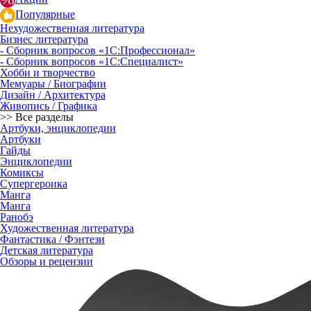
Популярные
Нехудожественная литература
Бизнес литература
- Сборник вопросов «1С:Профессионал»
- Сборник вопросов «1С:Специалист»
Хобби и творчество
Мемуары / Биографии
Дизайн / Архитектура
Живопись / Графика
>> Все разделы
Артбуки, энциклопедии
Артбуки
Гайды
Энциклопедии
Комиксы
Супергероика
Манга
Манга
Ранобэ
Художественная литература
Фантастика / Фэнтези
Детская литература
Обзоры и рецензии