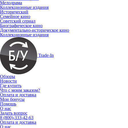
Мелодрама
Коллекционные издания
Исторический
Семейное кино
Советский сериал
Биографическое кино
Документально-историческое кино
Коллекционные издания
Trade-In
Обзоры
Новости
Где купить
Что с моим заказом?
Оплата и доставка
Мои бонусы
Помощь
О нас
Задать вопрос
8 (800)-333-42-63
Оплата и доставка
О нас