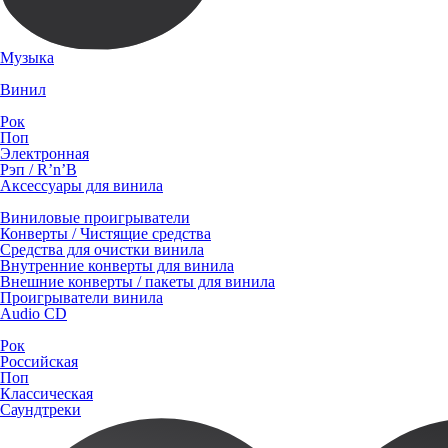
Музыка
Винил
Рок
Поп
Электронная
Рэп / R’n’B
Аксессуары для винила
Виниловые проигрыватели
Конверты / Чистящие средства
Средства для очистки винила
Внутренние конверты для винила
Внешние конверты / пакеты для винила
Проигрыватели винила
Audio CD
Рок
Российская
Поп
Классическая
Саундтреки