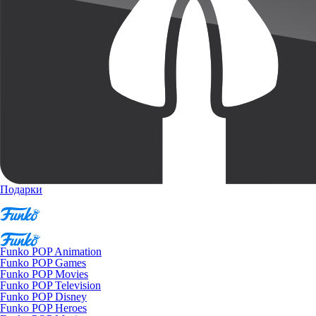
Подарки
Funko POP Animation
Funko POP Games
Funko POP Movies
Funko POP Television
Funko POP Disney
Funko POP Heroes