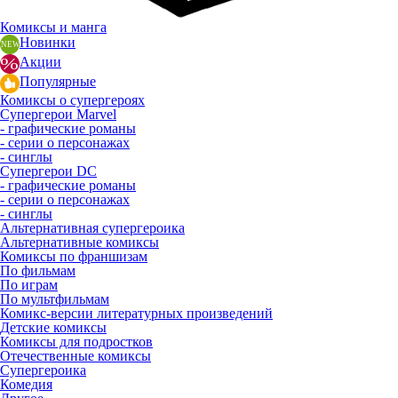
Комиксы и манга
Новинки
Акции
Популярные
Комиксы о супергероях
Супергерои Marvel
- графические романы
- серии о персонажах
- синглы
Супергерои DC
- графические романы
- серии о персонажах
- синглы
Альтернативная супергероика
Альтернативные комиксы
Комиксы по франшизам
По фильмам
По играм
По мультфильмам
Комикс-версии литературных произведений
Детские комиксы
Комиксы для подростков
Отечественные комиксы
Супергероика
Комедия