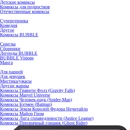
Детские комиксы
Комиксы для подростков
Отечественные комиксы
Супергероика
Комедия
Другое
Комиксы BUBBLE
Синглы
Сборники
Легенды BUBBLE
BUBBLE Visions
Манга
Для парней
Для девушек
Мистика/ужасы
Другие жанры
Комиксы Гравити Фолз (Gravity Falls)
Комиксы Marvel Universe
Комиксы Человек-паук (Spider-Man)
Комиксы Бэтмен (Batman)
Комиксы Земля Королей Федора Нечитайло
Комиксы Майор Гром
Комиксы Лига справедливости (Justice League)
Комиксы Призрачный гонщик (Ghost Rider)