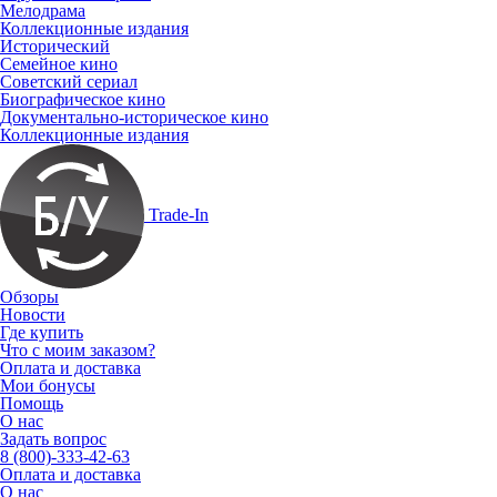
Мелодрама
Коллекционные издания
Исторический
Семейное кино
Советский сериал
Биографическое кино
Документально-историческое кино
Коллекционные издания
Trade-In
Обзоры
Новости
Где купить
Что с моим заказом?
Оплата и доставка
Мои бонусы
Помощь
О нас
Задать вопрос
8 (800)-333-42-63
Оплата и доставка
О нас