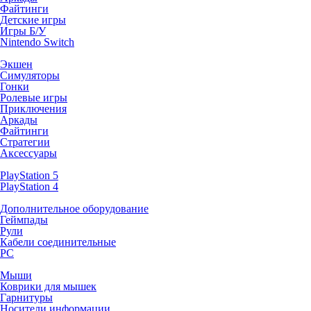
Файтинги
Детские игры
Игры Б/У
Nintendo Switch
Экшен
Симуляторы
Гонки
Ролевые игры
Приключения
Аркады
Файтинги
Стратегии
Аксессуары
PlayStation 5
PlayStation 4
Дополнительное оборудование
Геймпады
Рули
Кабели соединительные
PC
Мыши
Коврики для мышек
Гарнитуры
Носители информации