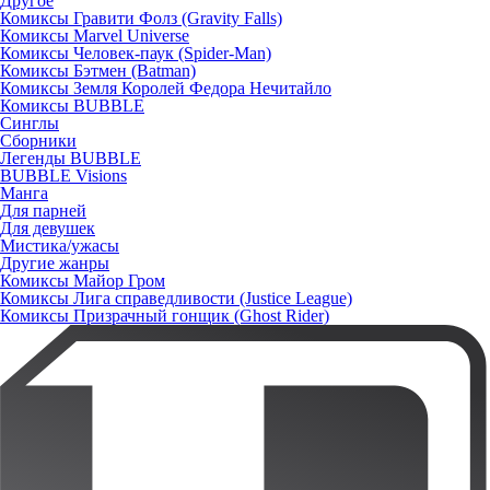
Другое
Комиксы Гравити Фолз (Gravity Falls)
Комиксы Marvel Universe
Комиксы Человек-паук (Spider-Man)
Комиксы Бэтмен (Batman)
Комиксы Земля Королей Федора Нечитайло
Комиксы BUBBLE
Синглы
Сборники
Легенды BUBBLE
BUBBLE Visions
Манга
Для парней
Для девушек
Мистика/ужасы
Другие жанры
Комиксы Майор Гром
Комиксы Лига справедливости (Justice League)
Комиксы Призрачный гонщик (Ghost Rider)