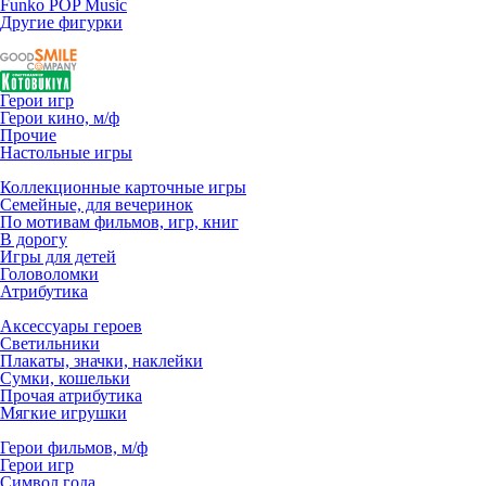
Funko POP Music
Другие фигурки
Герои игр
Герои кино, м/ф
Прочие
Настольные игры
Коллекционные карточные игры
Семейные, для вечеринок
По мотивам фильмов, игр, книг
В дорогу
Игры для детей
Головоломки
Атрибутика
Аксессуары героев
Светильники
Плакаты, значки, наклейки
Сумки, кошельки
Прочая атрибутика
Мягкие игрушки
Герои фильмов, м/ф
Герои игр
Символ года