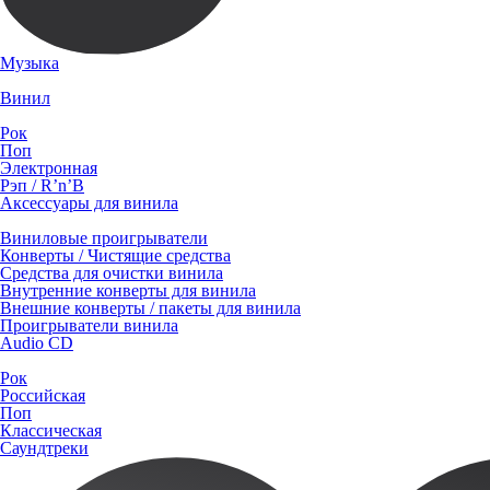
Музыка
Винил
Рок
Поп
Электронная
Рэп / R’n’B
Аксессуары для винила
Виниловые проигрыватели
Конверты / Чистящие средства
Средства для очистки винила
Внутренние конверты для винила
Внешние конверты / пакеты для винила
Проигрыватели винила
Audio CD
Рок
Российская
Поп
Классическая
Саундтреки