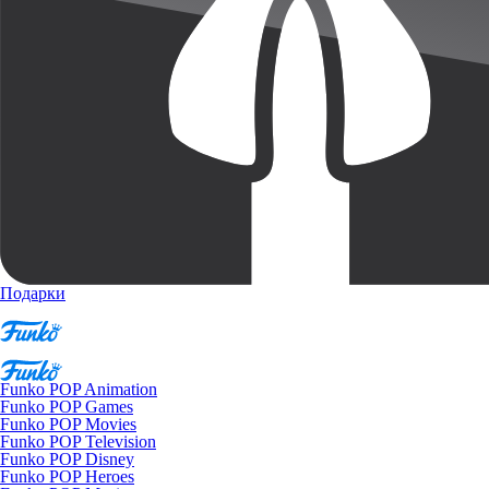
Подарки
Funko POP Animation
Funko POP Games
Funko POP Movies
Funko POP Television
Funko POP Disney
Funko POP Heroes