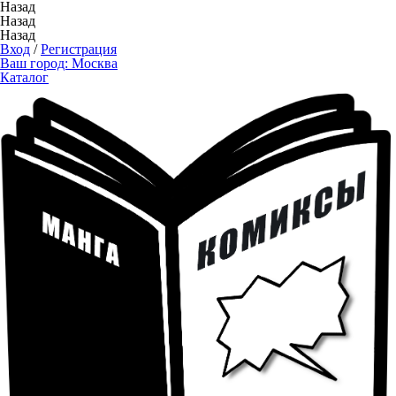
Назад
Назад
Назад
Вход
/
Регистрация
Ваш город:
Москва
Каталог