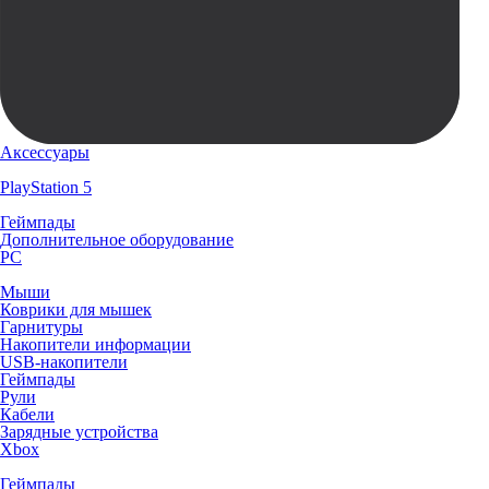
Аксессуары
PlayStation 5
Геймпады
Дополнительное оборудование
PC
Мыши
Коврики для мышек
Гарнитуры
Накопители информации
USB-накопители
Геймпады
Рули
Кабели
Зарядные устройства
Xbox
Геймпады