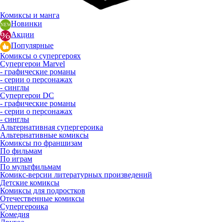
Комиксы и манга
Новинки
Акции
Популярные
Комиксы о супергероях
Супергерои Marvel
- графические романы
- серии о персонажах
- синглы
Супергерои DC
- графические романы
- серии о персонажах
- синглы
Альтернативная супергероика
Альтернативные комиксы
Комиксы по франшизам
По фильмам
По играм
По мультфильмам
Комикс-версии литературных произведений
Детские комиксы
Комиксы для подростков
Отечественные комиксы
Супергероика
Комедия