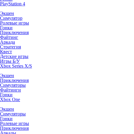
PlayStation 4
Экшен
Симулятор
Ролевые игры
Гонки
Приключения
Файтинг
Аркада
Стратегия
Квест
Детские игры
Игры Б/У
Xbox Series X/S
Экшен
Приключения
Симуляторы
Файтинги
Гонки
Xbox One
Экшен
Симуляторы
Гонки
Ролевые игры
Приключения
Аркады