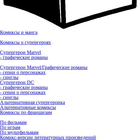
Комиксы и манга
Комиксы о супергероях
Супергерои Marvel
- графические романы
Супергерои Marvel/Графические романы
- серии о персонажах
- синглы
Супергерои DC
- графические романы
- серии о персонажах
- синглы
Альтернативная супергероика
Альтернативные комиксы
Комиксы по франшизам
По фильмам
По играм
По мультфильмам
Комикс-версии литературных произведений