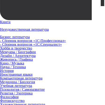
Книги
Нехудожественная литература
Бизнес литература
- Сборник вопросов «1С:Профессионал»
- Сборник вопросов «1С:Специалист»
Хобби и творчество
Мемуары / Биографии
Дизайн / Архитектура
Живопись / Графика
Кино / Музыка
Наука / Техника
История
Иностранные языки
Компьютерная литература
Медицина / Биология
Учебная литература
Психология / Саморазвитие
Религия / Эзотерика
Философия
Фотоискусство
Художественная литература