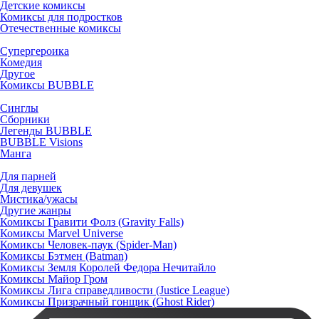
Детские комиксы
Комиксы для подростков
Отечественные комиксы
Супергероика
Комедия
Другое
Комиксы BUBBLE
Синглы
Сборники
Легенды BUBBLE
BUBBLE Visions
Манга
Для парней
Для девушек
Мистика/ужасы
Другие жанры
Комиксы Гравити Фолз (Gravity Falls)
Комиксы Marvel Universe
Комиксы Человек-паук (Spider-Man)
Комиксы Бэтмен (Batman)
Комиксы Земля Королей Федора Нечитайло
Комиксы Майор Гром
Комиксы Лига справедливости (Justice League)
Комиксы Призрачный гонщик (Ghost Rider)