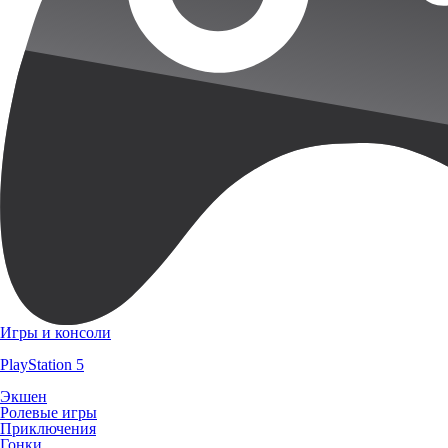
Игры и консоли
PlayStation 5
Экшен
Ролевые игры
Приключения
Гонки