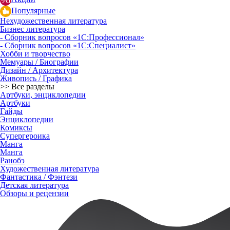
Популярные
Нехудожественная литература
Бизнес литература
- Сборник вопросов «1С:Профессионал»
- Сборник вопросов «1С:Специалист»
Хобби и творчество
Мемуары / Биографии
Дизайн / Архитектура
Живопись / Графика
>> Все разделы
Артбуки, энциклопедии
Артбуки
Гайды
Энциклопедии
Комиксы
Супергероика
Манга
Манга
Ранобэ
Художественная литература
Фантастика / Фэнтези
Детская литература
Обзоры и рецензии