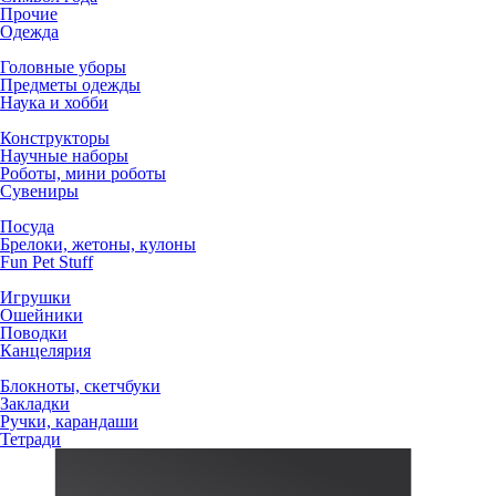
Прочие
Одежда
Головные уборы
Предметы одежды
Наука и хобби
Конструкторы
Научные наборы
Роботы, мини роботы
Сувениры
Посуда
Брелоки, жетоны, кулоны
Fun Pet Stuff
Игрушки
Ошейники
Поводки
Канцелярия
Блокноты, скетчбуки
Закладки
Ручки, карандаши
Тетради