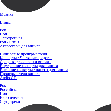
Музыка
Винил
Рок
Поп
Электронная
Рэп / R’n’B
Аксессуары для винила
Виниловые проигрыватели
Конверты / Чистящие средства
Средства для очистки винила
Внутренние конверты для винила
Внешние конверты / пакеты для винила
Проигрыватели винила
Audio CD
Рок
Российская
Поп
Классическая
Саундтреки