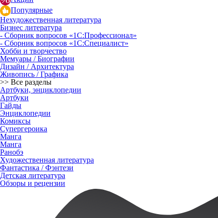
Популярные
Нехудожественная литература
Бизнес литература
- Сборник вопросов «1С:Профессионал»
- Сборник вопросов «1С:Специалист»
Хобби и творчество
Мемуары / Биографии
Дизайн / Архитектура
Живопись / Графика
>> Все разделы
Артбуки, энциклопедии
Артбуки
Гайды
Энциклопедии
Комиксы
Супергероика
Манга
Манга
Ранобэ
Художественная литература
Фантастика / Фэнтези
Детская литература
Обзоры и рецензии