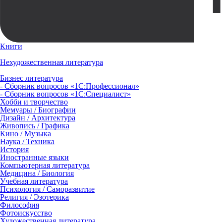
Книги
Нехудожественная литература
Бизнес литература
- Сборник вопросов «1С:Профессионал»
- Сборник вопросов «1С:Специалист»
Хобби и творчество
Мемуары / Биографии
Дизайн / Архитектура
Живопись / Графика
Кино / Музыка
Наука / Техника
История
Иностранные языки
Компьютерная литература
Медицина / Биология
Учебная литература
Психология / Саморазвитие
Религия / Эзотерика
Философия
Фотоискусство
Художественная литература