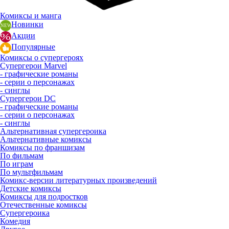
Комиксы и манга
Новинки
Акции
Популярные
Комиксы о супергероях
Супергерои Marvel
- графические романы
- серии о персонажах
- синглы
Супергерои DC
- графические романы
- серии о персонажах
- синглы
Альтернативная супергероика
Альтернативные комиксы
Комиксы по франшизам
По фильмам
По играм
По мультфильмам
Комикс-версии литературных произведений
Детские комиксы
Комиксы для подростков
Отечественные комиксы
Супергероика
Комедия