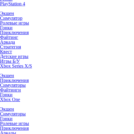
PlayStation 4
Экшен
Симулятор
Ролевые игры
Гонки
Приключения
Файтинг
Аркада
Стратегия
Квест
Детские игры
Игры Б/У
Xbox Series X/S
Экшен
Приключения
Симуляторы
Файтинги
Гонки
Xbox One
Экшен
Симуляторы
Гонки
Ролевые игры
Приключения
Аркады