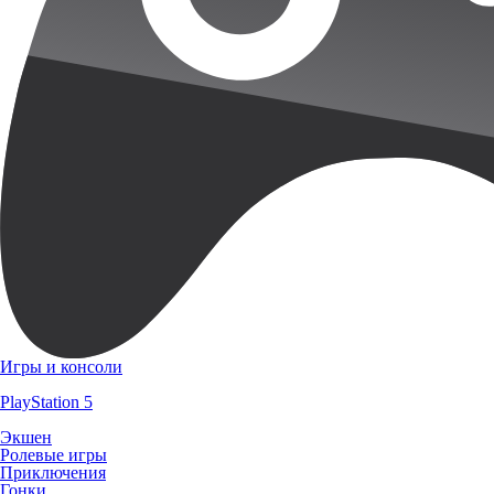
Игры и консоли
PlayStation 5
Экшен
Ролевые игры
Приключения
Гонки