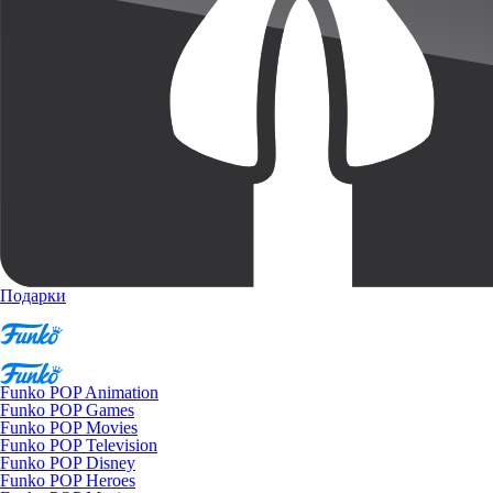
Подарки
Funko POP Animation
Funko POP Games
Funko POP Movies
Funko POP Television
Funko POP Disney
Funko POP Heroes