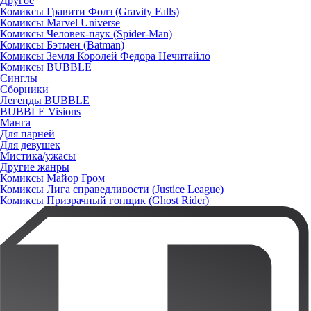
Другое
Комиксы Гравити Фолз (Gravity Falls)
Комиксы Marvel Universe
Комиксы Человек-паук (Spider-Man)
Комиксы Бэтмен (Batman)
Комиксы Земля Королей Федора Нечитайло
Комиксы BUBBLE
Синглы
Сборники
Легенды BUBBLE
BUBBLE Visions
Манга
Для парней
Для девушек
Мистика/ужасы
Другие жанры
Комиксы Майор Гром
Комиксы Лига справедливости (Justice League)
Комиксы Призрачный гонщик (Ghost Rider)