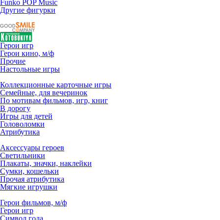
Funko POP Music
Другие фигурки
Герои игр
Герои кино, м/ф
Прочие
Настольные игры
Коллекционные карточные игры
Семейные, для вечеринок
По мотивам фильмов, игр, книг
В дорогу
Игры для детей
Головоломки
Атрибутика
Аксессуары героев
Светильники
Плакаты, значки, наклейки
Сумки, кошельки
Прочая атрибутика
Мягкие игрушки
Герои фильмов, м/ф
Герои игр
Символ года