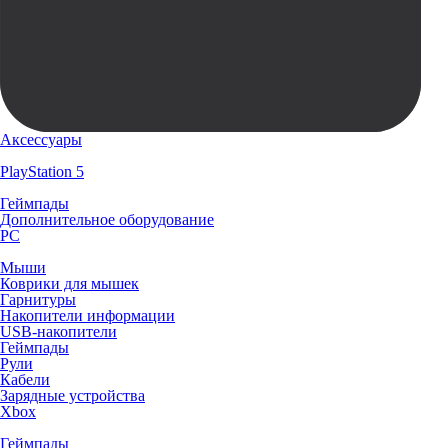
Аксессуары
PlayStation 5
Геймпады
Дополнительное оборудование
PC
Мыши
Коврики для мышек
Гарнитуры
Накопители информации
USB-накопители
Геймпады
Рули
Кабели
Зарядные устройства
Xbox
Геймпады