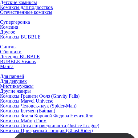
Детские комиксы
Комиксы для подростков
Отечественные комиксы
Супергероика
Комедия
Другое
Комиксы BUBBLE
Синглы
Сборники
Легенды BUBBLE
BUBBLE Visions
Манга
Для парней
Для девушек
Мистика/ужасы
Другие жанры
Комиксы Гравити Фолз (Gravity Falls)
Комиксы Marvel Universe
Комиксы Человек-паук (Spider-Man)
Комиксы Бэтмен (Batman)
Комиксы Земля Королей Федора Нечитайло
Комиксы Майор Гром
Комиксы Лига справедливости (Justice League)
Комиксы Призрачный гонщик (Ghost Rider)