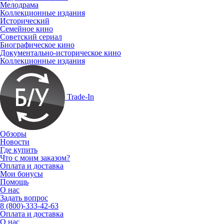
Мелодрама
Коллекционные издания
Исторический
Семейное кино
Советский сериал
Биографическое кино
Документально-историческое кино
Коллекционные издания
Trade-In
Обзоры
Новости
Где купить
Что с моим заказом?
Оплата и доставка
Мои бонусы
Помощь
О нас
Задать вопрос
8 (800)-333-42-63
Оплата и доставка
О нас