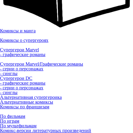
Комиксы и манга
Комиксы о супергероях
Супергерои Marvel
- графические романы
Супергерои Marvel/Графические романы
- серии о персонажах
- синглы
Супергерои DC
- графические романы
- серии о персонажах
- синглы
Альтернативная супергероика
Альтернативные комиксы
Комиксы по франшизам
По фильмам
По играм
По мультфильмам
Комикс-версии литературных произведений