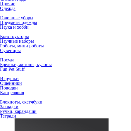
Прочие
Одежда
Головные уборы
Предметы одежды
Наука и хобби
Конструкторы
Научные наборы
Роботы, мини роботы
Сувениры
Посуда
Брелоки, жетоны, кулоны
Fun Pet Stuff
Игрушки
Ошейники
Поводки
Канцелярия
Блокноты, скетчбуки
Закладки
Ручки, карандаши
Тетради