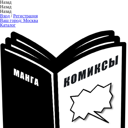
Назад
Назад
Назад
Вход
/
Регистрация
Ваш город:
Москва
Каталог