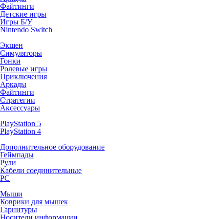
Файтинги
Детские игры
Игры Б/У
Nintendo Switch
Экшен
Симуляторы
Гонки
Ролевые игры
Приключения
Аркады
Файтинги
Стратегии
Аксессуары
PlayStation 5
PlayStation 4
Дополнительное оборудование
Геймпады
Рули
Кабели соединительные
PC
Мыши
Коврики для мышек
Гарнитуры
Носители информации