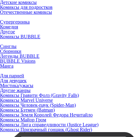
Детские комиксы
Комиксы для подростков
Отечественные комиксы
Супергероика
Комедия
Другое
Комиксы BUBBLE
Синглы
Сборники
Легенды BUBBLE
BUBBLE Visions
Манга
Для парней
Для девушек
Мистика/ужасы
Другие жанры
Комиксы Гравити Фолз (Gravity Falls)
Комиксы Marvel Universe
Комиксы Человек-паук (Spider-Man)
Комиксы Бэтмен (Batman)
Комиксы Земля Королей Федора Нечитайло
Комиксы Майор Гром
Комиксы Лига справедливости (Justice League)
Комиксы Призрачный гонщик (Ghost Rider)