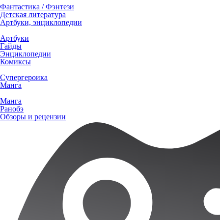
Фантастика / Фэнтези
Детская литература
Артбуки, энциклопедии
Артбуки
Гайды
Энциклопедии
Комиксы
Супергероика
Манга
Манга
Ранобэ
Обзоры и рецензии