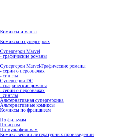
Комиксы и манга
Комиксы о супергероях
Супергерои Marvel
- графические романы
Супергерои Marvel/Графические романы
- серии о персонажах
- синглы
Супергерои DC
- графические романы
- серии о персонажах
- синглы
Альтернативная супергероика
Альтернативные комиксы
Комиксы по франшизам
По фильмам
По играм
По мультфильмам
Комикс-версии литературных произведений