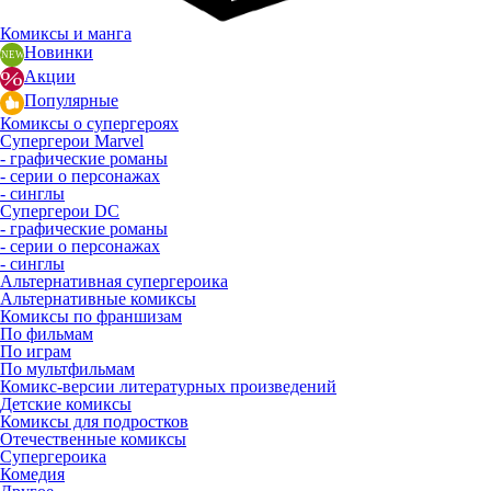
Комиксы и манга
Новинки
Акции
Популярные
Комиксы о супергероях
Супергерои Marvel
- графические романы
- серии о персонажах
- синглы
Супергерои DC
- графические романы
- серии о персонажах
- синглы
Альтернативная супергероика
Альтернативные комиксы
Комиксы по франшизам
По фильмам
По играм
По мультфильмам
Комикс-версии литературных произведений
Детские комиксы
Комиксы для подростков
Отечественные комиксы
Супергероика
Комедия