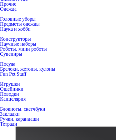
Прочие
Одежда
Головные уборы
Предметы одежды
Наука и хобби
Конструкторы
Научные наборы
Роботы, мини роботы
Сувениры
Посуда
Брелоки, жетоны, кулоны
Fun Pet Stuff
Игрушки
Ошейники
Поводки
Канцелярия
Блокноты, скетчбуки
Закладки
Ручки, карандаши
Тетради