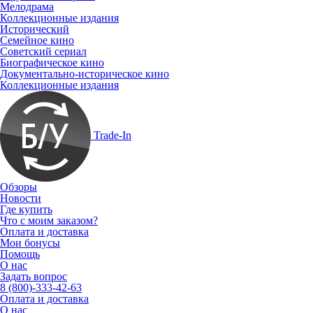
Мелодрама
Коллекционные издания
Исторический
Семейное кино
Советский сериал
Биографическое кино
Документально-историческое кино
Коллекционные издания
Trade-In
Обзоры
Новости
Где купить
Что с моим заказом?
Оплата и доставка
Мои бонусы
Помощь
О нас
Задать вопрос
8 (800)-333-42-63
Оплата и доставка
О нас