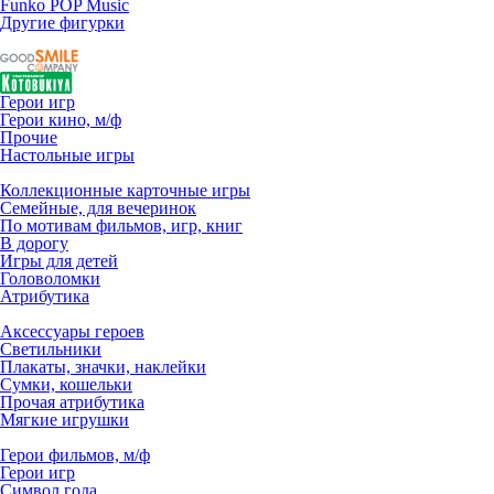
Funko POP Music
Другие фигурки
Герои игр
Герои кино, м/ф
Прочие
Настольные игры
Коллекционные карточные игры
Семейные, для вечеринок
По мотивам фильмов, игр, книг
В дорогу
Игры для детей
Головоломки
Атрибутика
Аксессуары героев
Светильники
Плакаты, значки, наклейки
Сумки, кошельки
Прочая атрибутика
Мягкие игрушки
Герои фильмов, м/ф
Герои игр
Символ года