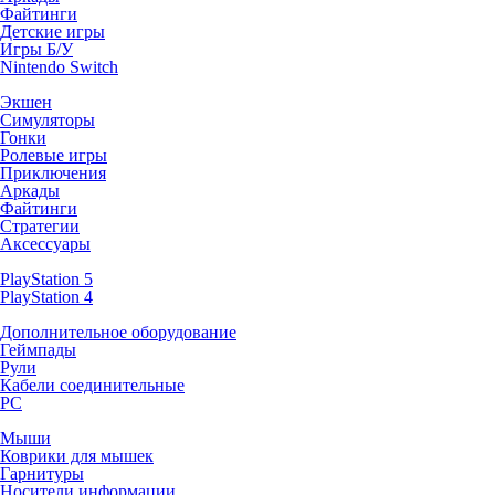
Файтинги
Детские игры
Игры Б/У
Nintendo Switch
Экшен
Симуляторы
Гонки
Ролевые игры
Приключения
Аркады
Файтинги
Стратегии
Аксессуары
PlayStation 5
PlayStation 4
Дополнительное оборудование
Геймпады
Рули
Кабели соединительные
PC
Мыши
Коврики для мышек
Гарнитуры
Носители информации