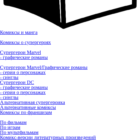
Комиксы и манга
Комиксы о супергероях
Супергерои Marvel
- графические романы
Супергерои Marvel/Графические романы
- серии о персонажах
- синглы
Супергерои DC
- графические романы
- серии о персонажах
- синглы
Альтернативная супергероика
Альтернативные комиксы
Комиксы по франшизам
По фильмам
По играм
По мультфильмам
Комикс-версии литературных произведений