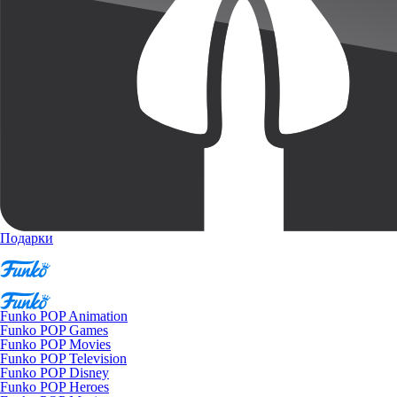
Подарки
Funko POP Animation
Funko POP Games
Funko POP Movies
Funko POP Television
Funko POP Disney
Funko POP Heroes