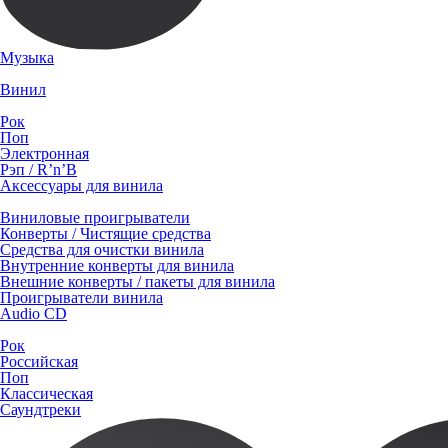
Музыка
Винил
Рок
Поп
Электронная
Рэп / R’n’B
Аксессуары для винила
Виниловые проигрыватели
Конверты / Чистящие средства
Средства для очистки винила
Внутренние конверты для винила
Внешние конверты / пакеты для винила
Проигрыватели винила
Audio CD
Рок
Российская
Поп
Классическая
Саундтреки