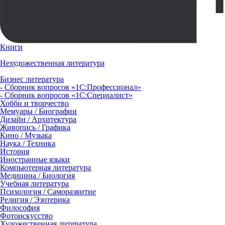
Книги
Нехудожественная литература
Бизнес литература
- Сборник вопросов «1С:Профессионал»
- Сборник вопросов «1С:Специалист»
Хобби и творчество
Мемуары / Биографии
Дизайн / Архитектура
Живопись / Графика
Кино / Музыка
Наука / Техника
История
Иностранные языки
Компьютерная литература
Медицина / Биология
Учебная литература
Психология / Саморазвитие
Религия / Эзотерика
Философия
Фотоискусство
Художественная литература