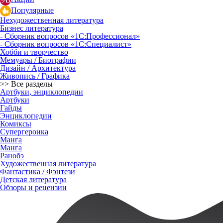
Популярные
Нехудожественная литература
Бизнес литература
- Сборник вопросов «1С:Профессионал»
- Сборник вопросов «1С:Специалист»
Хобби и творчество
Мемуары / Биографии
Дизайн / Архитектура
Живопись / Графика
>> Все разделы
Артбуки, энциклопедии
Артбуки
Гайды
Энциклопедии
Комиксы
Супергероика
Манга
Манга
Ранобэ
Художественная литература
Фантастика / Фэнтези
Детская литература
Обзоры и рецензии