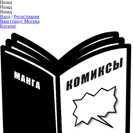
Назад
Назад
Назад
Вход
/
Регистрация
Ваш город:
Москва
Каталог