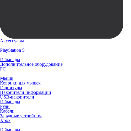
Аксессуары
PlayStation 5
Геймпады
Дополнительное оборудование
PC
Мыши
Коврики для мышек
Гарнитуры
Накопители информации
USB-накопители
Геймпады
Рули
Кабели
Зарядные устройства
Xbox
Геймпады