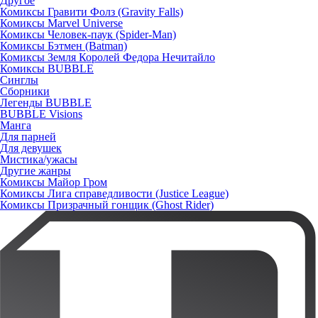
Другое
Комиксы Гравити Фолз (Gravity Falls)
Комиксы Marvel Universe
Комиксы Человек-паук (Spider-Man)
Комиксы Бэтмен (Batman)
Комиксы Земля Королей Федора Нечитайло
Комиксы BUBBLE
Синглы
Сборники
Легенды BUBBLE
BUBBLE Visions
Манга
Для парней
Для девушек
Мистика/ужасы
Другие жанры
Комиксы Майор Гром
Комиксы Лига справедливости (Justice League)
Комиксы Призрачный гонщик (Ghost Rider)