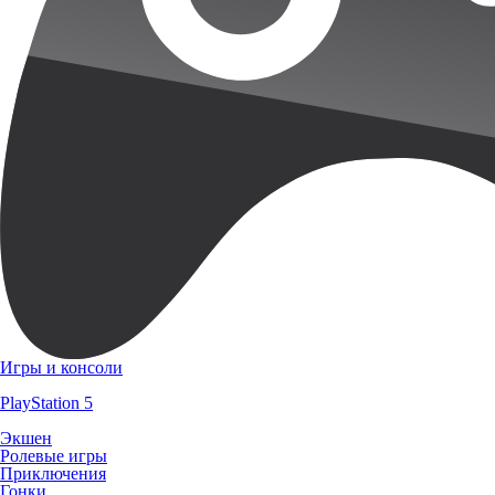
Игры и консоли
PlayStation 5
Экшен
Ролевые игры
Приключения
Гонки