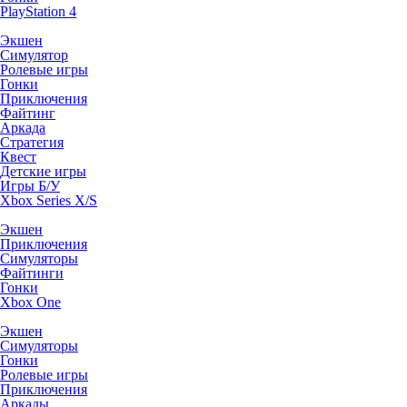
PlayStation 4
Экшен
Симулятор
Ролевые игры
Гонки
Приключения
Файтинг
Аркада
Стратегия
Квест
Детские игры
Игры Б/У
Xbox Series X/S
Экшен
Приключения
Симуляторы
Файтинги
Гонки
Xbox One
Экшен
Симуляторы
Гонки
Ролевые игры
Приключения
Аркады