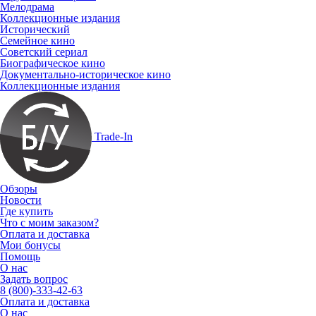
Мелодрама
Коллекционные издания
Исторический
Семейное кино
Советский сериал
Биографическое кино
Документально-историческое кино
Коллекционные издания
Trade-In
Обзоры
Новости
Где купить
Что с моим заказом?
Оплата и доставка
Мои бонусы
Помощь
О нас
Задать вопрос
8 (800)-333-42-63
Оплата и доставка
О нас