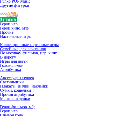
Funko POP Music
Другие фигурки
Герои игр
Герои кино, м/ф
Прочие
Настольные игры
Коллекционные карточные игры
Семейные, для вечеринок
По мотивам фильмов, игр, книг
В дорогу
Игры для детей
Головоломки
Атрибутика
Аксессуары героев
Светильники
Плакаты, значки, наклейки
Сумки, кошельки
Прочая атрибутика
Мягкие игрушки
Герои фильмов, м/ф
Герои игр
Символ года