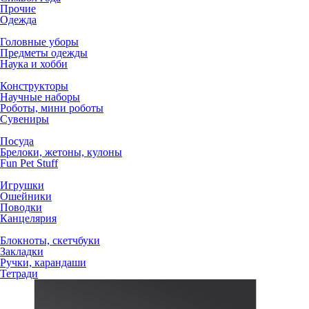
Прочие
Одежда
Головные уборы
Предметы одежды
Наука и хобби
Конструкторы
Научные наборы
Роботы, мини роботы
Сувениры
Посуда
Брелоки, жетоны, кулоны
Fun Pet Stuff
Игрушки
Ошейники
Поводки
Канцелярия
Блокноты, скетчбуки
Закладки
Ручки, карандаши
Тетради