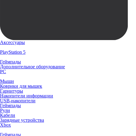
Аксессуары
PlayStation 5
Геймпады
Дополнительное оборудование
PC
Мыши
Коврики для мышек
Гарнитуры
Накопители информации
USB-накопители
Геймпады
Рули
Кабели
Зарядные устройства
Xbox
Геймпады