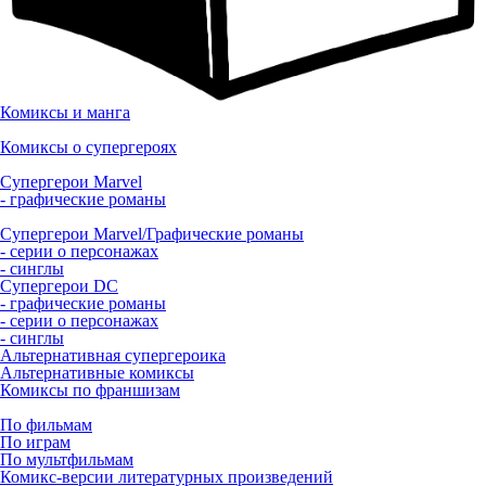
Комиксы и манга
Комиксы о супергероях
Супергерои Marvel
- графические романы
Супергерои Marvel/Графические романы
- серии о персонажах
- синглы
Супергерои DC
- графические романы
- серии о персонажах
- синглы
Альтернативная супергероика
Альтернативные комиксы
Комиксы по франшизам
По фильмам
По играм
По мультфильмам
Комикс-версии литературных произведений