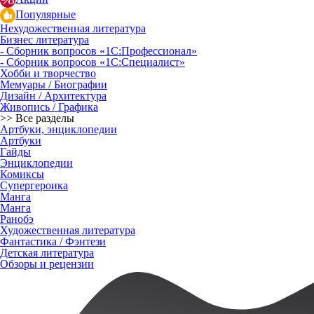
Популярные
Нехудожественная литература
Бизнес литература
- Сборник вопросов «1С:Профессионал»
- Сборник вопросов «1С:Специалист»
Хобби и творчество
Мемуары / Биографии
Дизайн / Архитектура
Живопись / Графика
>> Все разделы
Артбуки, энциклопедии
Артбуки
Гайды
Энциклопедии
Комиксы
Супергероика
Манга
Манга
Ранобэ
Художественная литература
Фантастика / Фэнтези
Детская литература
Обзоры и рецензии