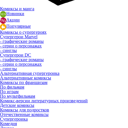
Комиксы и манга
Новинки
Акции
Популярные
Комиксы о супергероях
Супергерои Marvel
- графические романы
- серии о персонажах
- синглы
Супергерои DC
- графические романы
- серии о персонажах
- синглы
Альтернативная супергероика
Альтернативные комиксы
Комиксы по франшизам
По фильмам
По играм
По мультфильмам
Комикс-версии литературных произведений
Детские комиксы
Комиксы для подростков
Отечественные комиксы
Супергероика
Комедия