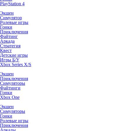
PlayStation 4
Экшен
Симулятор
Ролевые игры
Гонки
Приключения
Файтинг
Аркада
Стратегия
Квест
Детские игры
Игры Б/У
Xbox Series X/S
Экшен
Приключения
Симуляторы
Файтинги
Гонки
Xbox One
Экшен
Симуляторы
Гонки
Ролевые игры
Приключения
Аркады