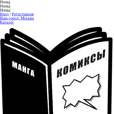
Назад
Назад
Назад
Вход
/
Регистрация
Ваш город:
Москва
Каталог