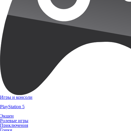
Игры и консоли
PlayStation 5
Экшен
Ролевые игры
Приключения
Гонки