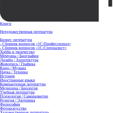
Книги
Нехудожественная литература
Бизнес литература
- Сборник вопросов «1С:Профессионал»
- Сборник вопросов «1С:Специалист»
Хобби и творчество
Мемуары / Биографии
Дизайн / Архитектура
Живопись / Графика
Кино / Музыка
Наука / Техника
История
Иностранные языки
Компьютерная литература
Медицина / Биология
Учебная литература
Психология / Саморазвитие
Религия / Эзотерика
Философия
Фотоискусство
Художественная литература