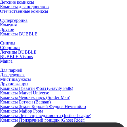
Детские комиксы
Комиксы для подростков
Отечественные комиксы
Супергероика
Комедия
Другое
Комиксы BUBBLE
Синглы
Сборники
Легенды BUBBLE
BUBBLE Visions
Манга
Для парней
Для девушек
Мистика/ужасы
Другие жанры
Комиксы Гравити Фолз (Gravity Falls)
Комиксы Marvel Universe
Комиксы Человек-паук (Spider-Man)
Комиксы Бэтмен (Batman)
Комиксы Земля Королей Федора Нечитайло
Комиксы Майор Гром
Комиксы Лига справедливости (Justice League)
Комиксы Призрачный гонщик (Ghost Rider)