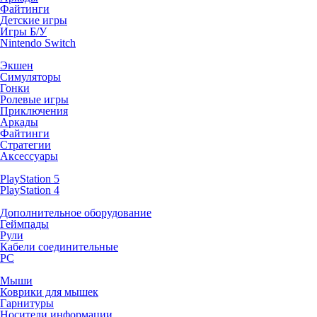
Файтинги
Детские игры
Игры Б/У
Nintendo Switch
Экшен
Симуляторы
Гонки
Ролевые игры
Приключения
Аркады
Файтинги
Стратегии
Аксессуары
PlayStation 5
PlayStation 4
Дополнительное оборудование
Геймпады
Рули
Кабели соединительные
PC
Мыши
Коврики для мышек
Гарнитуры
Носители информации