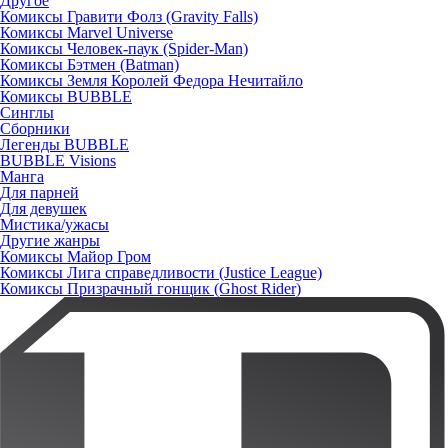
Другое
Комиксы Гравити Фолз (Gravity Falls)
Комиксы Marvel Universe
Комиксы Человек-паук (Spider-Man)
Комиксы Бэтмен (Batman)
Комиксы Земля Королей Федора Нечитайло
Комиксы BUBBLE
Синглы
Сборники
Легенды BUBBLE
BUBBLE Visions
Манга
Для парней
Для девушек
Мистика/ужасы
Другие жанры
Комиксы Майор Гром
Комиксы Лига справедливости (Justice League)
Комиксы Призрачный гонщик (Ghost Rider)