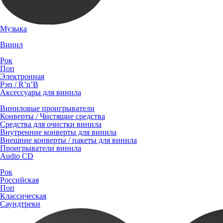
Музыка
Винил
Рок
Поп
Электронная
Рэп / R’n’B
Аксессуары для винила
Виниловые проигрыватели
Конверты / Чистящие средства
Средства для очистки винила
Внутренние конверты для винила
Внешние конверты / пакеты для винила
Проигрыватели винила
Audio CD
Рок
Российская
Поп
Классическая
Саундтреки