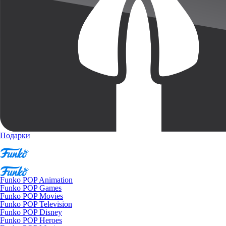
Подарки
Funko POP Animation
Funko POP Games
Funko POP Movies
Funko POP Television
Funko POP Disney
Funko POP Heroes