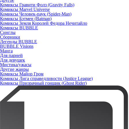
Другое
Комиксы Гравити Фолз (Gravity Falls)
Комиксы Marvel Universe
Комиксы Человек-паук (Spider-Man)
Комиксы Бэтмен (Batman)
Комиксы Земля Королей Федора Нечитайло
Комиксы BUBBLE
Синглы
Сборники
Легенды BUBBLE
BUBBLE Visions
Манга
Для парней
Для девушек
Мистика/ужасы
Другие жанры
Комиксы Майор Гром
Комиксы Лига справедливости (Justice League)
Комиксы Призрачный гонщик (Ghost Rider)