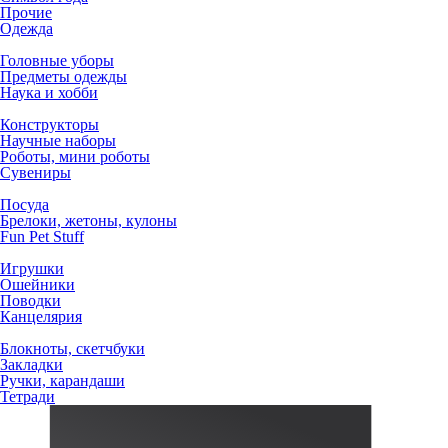
Прочие
Одежда
Головные уборы
Предметы одежды
Наука и хобби
Конструкторы
Научные наборы
Роботы, мини роботы
Сувениры
Посуда
Брелоки, жетоны, кулоны
Fun Pet Stuff
Игрушки
Ошейники
Поводки
Канцелярия
Блокноты, скетчбуки
Закладки
Ручки, карандаши
Тетради