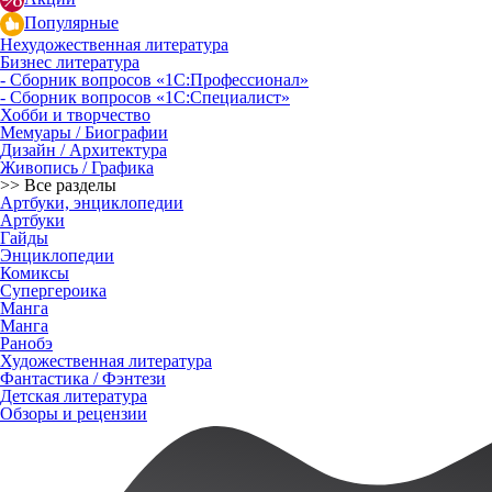
Популярные
Нехудожественная литература
Бизнес литература
- Сборник вопросов «1С:Профессионал»
- Сборник вопросов «1С:Специалист»
Хобби и творчество
Мемуары / Биографии
Дизайн / Архитектура
Живопись / Графика
>> Все разделы
Артбуки, энциклопедии
Артбуки
Гайды
Энциклопедии
Комиксы
Супергероика
Манга
Манга
Ранобэ
Художественная литература
Фантастика / Фэнтези
Детская литература
Обзоры и рецензии