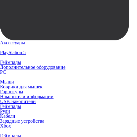
Аксессуары
PlayStation 5
Геймпады
Дополнительное оборудование
PC
Мыши
Коврики для мышек
Гарнитуры
Накопители информации
USB-накопители
Геймпады
Рули
Кабели
Зарядные устройства
Xbox
Геймпады