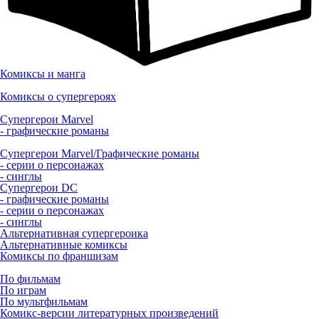
Комиксы и манга
Комиксы о супергероях
Супергерои Marvel
- графические романы
Супергерои Marvel/Графические романы
- серии о персонажах
- синглы
Супергерои DC
- графические романы
- серии о персонажах
- синглы
Альтернативная супергероика
Альтернативные комиксы
Комиксы по франшизам
По фильмам
По играм
По мультфильмам
Комикс-версии литературных произведений