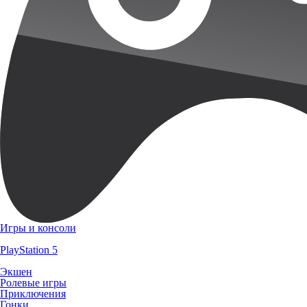
Игры и консоли
PlayStation 5
Экшен
Ролевые игры
Приключения
Гонки