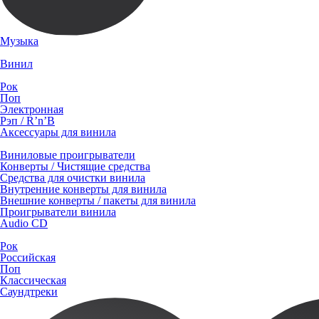
Музыка
Винил
Рок
Поп
Электронная
Рэп / R’n’B
Аксессуары для винила
Виниловые проигрыватели
Конверты / Чистящие средства
Средства для очистки винила
Внутренние конверты для винила
Внешние конверты / пакеты для винила
Проигрыватели винила
Audio CD
Рок
Российская
Поп
Классическая
Саундтреки