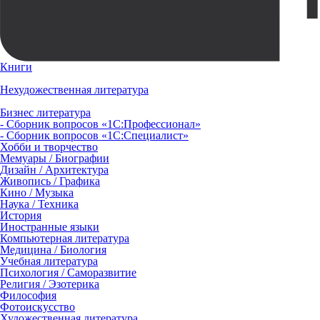
Книги
Нехудожественная литература
Бизнес литература
- Сборник вопросов «1С:Профессионал»
- Сборник вопросов «1С:Специалист»
Хобби и творчество
Мемуары / Биографии
Дизайн / Архитектура
Живопись / Графика
Кино / Музыка
Наука / Техника
История
Иностранные языки
Компьютерная литература
Медицина / Биология
Учебная литература
Психология / Саморазвитие
Религия / Эзотерика
Философия
Фотоискусство
Художественная литература