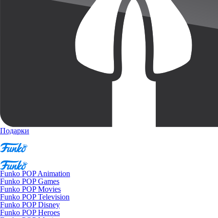
Подарки
Funko POP Animation
Funko POP Games
Funko POP Movies
Funko POP Television
Funko POP Disney
Funko POP Heroes