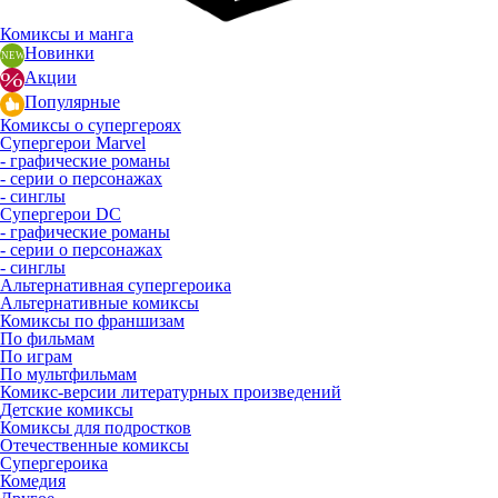
Комиксы и манга
Новинки
Акции
Популярные
Комиксы о супергероях
Супергерои Marvel
- графические романы
- серии о персонажах
- синглы
Супергерои DC
- графические романы
- серии о персонажах
- синглы
Альтернативная супергероика
Альтернативные комиксы
Комиксы по франшизам
По фильмам
По играм
По мультфильмам
Комикс-версии литературных произведений
Детские комиксы
Комиксы для подростков
Отечественные комиксы
Супергероика
Комедия