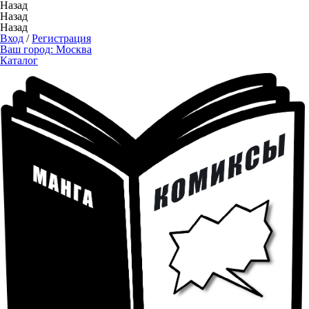
Назад
Назад
Назад
Вход
/
Регистрация
Ваш город:
Москва
Каталог