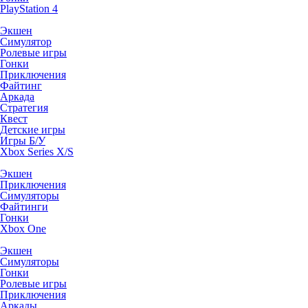
PlayStation 4
Экшен
Симулятор
Ролевые игры
Гонки
Приключения
Файтинг
Аркада
Стратегия
Квест
Детские игры
Игры Б/У
Xbox Series X/S
Экшен
Приключения
Симуляторы
Файтинги
Гонки
Xbox One
Экшен
Симуляторы
Гонки
Ролевые игры
Приключения
Аркады