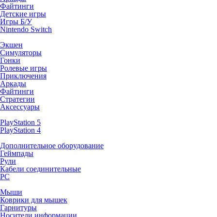
Файтинги
Детские игры
Игры Б/У
Nintendo Switch
Экшен
Симуляторы
Гонки
Ролевые игры
Приключения
Аркады
Файтинги
Стратегии
Аксессуары
PlayStation 5
PlayStation 4
Дополнительное оборудование
Геймпады
Рули
Кабели соединительные
PC
Мыши
Коврики для мышек
Гарнитуры
Носители информации