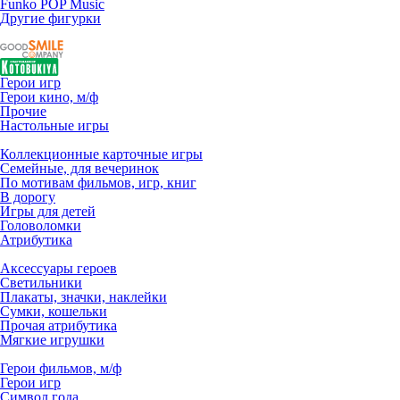
Funko POP Music
Другие фигурки
Герои игр
Герои кино, м/ф
Прочие
Настольные игры
Коллекционные карточные игры
Семейные, для вечеринок
По мотивам фильмов, игр, книг
В дорогу
Игры для детей
Головоломки
Атрибутика
Аксессуары героев
Светильники
Плакаты, значки, наклейки
Сумки, кошельки
Прочая атрибутика
Мягкие игрушки
Герои фильмов, м/ф
Герои игр
Символ года