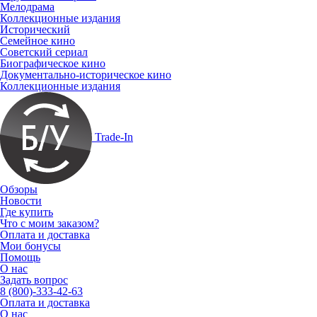
Мелодрама
Коллекционные издания
Исторический
Семейное кино
Советский сериал
Биографическое кино
Документально-историческое кино
Коллекционные издания
Trade-In
Обзоры
Новости
Где купить
Что с моим заказом?
Оплата и доставка
Мои бонусы
Помощь
О нас
Задать вопрос
8 (800)-333-42-63
Оплата и доставка
О нас