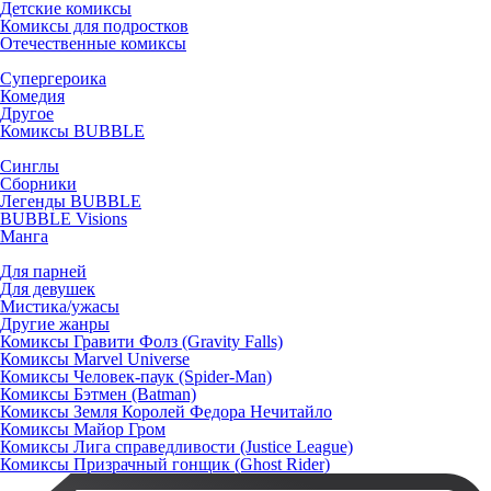
Детские комиксы
Комиксы для подростков
Отечественные комиксы
Супергероика
Комедия
Другое
Комиксы BUBBLE
Синглы
Сборники
Легенды BUBBLE
BUBBLE Visions
Манга
Для парней
Для девушек
Мистика/ужасы
Другие жанры
Комиксы Гравити Фолз (Gravity Falls)
Комиксы Marvel Universe
Комиксы Человек-паук (Spider-Man)
Комиксы Бэтмен (Batman)
Комиксы Земля Королей Федора Нечитайло
Комиксы Майор Гром
Комиксы Лига справедливости (Justice League)
Комиксы Призрачный гонщик (Ghost Rider)