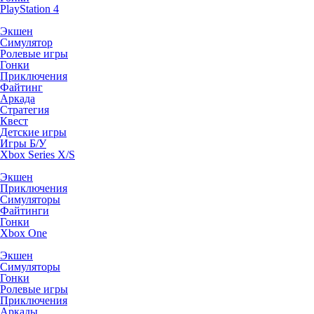
PlayStation 4
Экшен
Симулятор
Ролевые игры
Гонки
Приключения
Файтинг
Аркада
Стратегия
Квест
Детские игры
Игры Б/У
Xbox Series X/S
Экшен
Приключения
Симуляторы
Файтинги
Гонки
Xbox One
Экшен
Симуляторы
Гонки
Ролевые игры
Приключения
Аркады