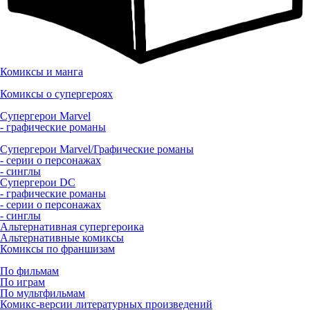
Комиксы и манга
Комиксы о супергероях
Супергерои Marvel
- графические романы
Супергерои Marvel/Графические романы
- серии о персонажах
- синглы
Супергерои DC
- графические романы
- серии о персонажах
- синглы
Альтернативная супергероика
Альтернативные комиксы
Комиксы по франшизам
По фильмам
По играм
По мультфильмам
Комикс-версии литературных произведений