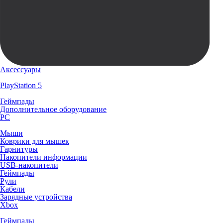
Аксессуары
PlayStation 5
Геймпады
Дополнительное оборудование
PC
Мыши
Коврики для мышек
Гарнитуры
Накопители информации
USB-накопители
Геймпады
Рули
Кабели
Зарядные устройства
Xbox
Геймпады