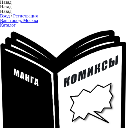
Назад
Назад
Назад
Вход
/
Регистрация
Ваш город:
Москва
Каталог