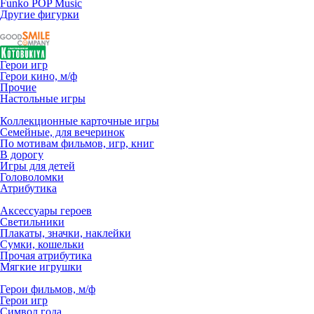
Funko POP Music
Другие фигурки
Герои игр
Герои кино, м/ф
Прочие
Настольные игры
Коллекционные карточные игры
Семейные, для вечеринок
По мотивам фильмов, игр, книг
В дорогу
Игры для детей
Головоломки
Атрибутика
Аксессуары героев
Светильники
Плакаты, значки, наклейки
Сумки, кошельки
Прочая атрибутика
Мягкие игрушки
Герои фильмов, м/ф
Герои игр
Символ года