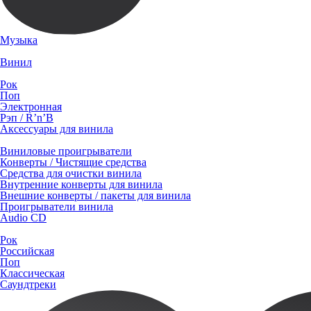
Музыка
Винил
Рок
Поп
Электронная
Рэп / R’n’B
Аксессуары для винила
Виниловые проигрыватели
Конверты / Чистящие средства
Средства для очистки винила
Внутренние конверты для винила
Внешние конверты / пакеты для винила
Проигрыватели винила
Audio CD
Рок
Российская
Поп
Классическая
Саундтреки