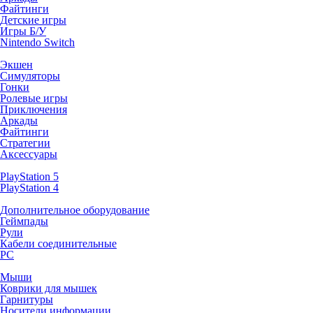
Файтинги
Детские игры
Игры Б/У
Nintendo Switch
Экшен
Симуляторы
Гонки
Ролевые игры
Приключения
Аркады
Файтинги
Стратегии
Аксессуары
PlayStation 5
PlayStation 4
Дополнительное оборудование
Геймпады
Рули
Кабели соединительные
PC
Мыши
Коврики для мышек
Гарнитуры
Носители информации