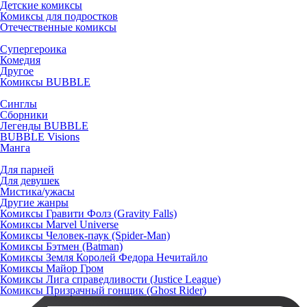
Детские комиксы
Комиксы для подростков
Отечественные комиксы
Супергероика
Комедия
Другое
Комиксы BUBBLE
Синглы
Сборники
Легенды BUBBLE
BUBBLE Visions
Манга
Для парней
Для девушек
Мистика/ужасы
Другие жанры
Комиксы Гравити Фолз (Gravity Falls)
Комиксы Marvel Universe
Комиксы Человек-паук (Spider-Man)
Комиксы Бэтмен (Batman)
Комиксы Земля Королей Федора Нечитайло
Комиксы Майор Гром
Комиксы Лига справедливости (Justice League)
Комиксы Призрачный гонщик (Ghost Rider)