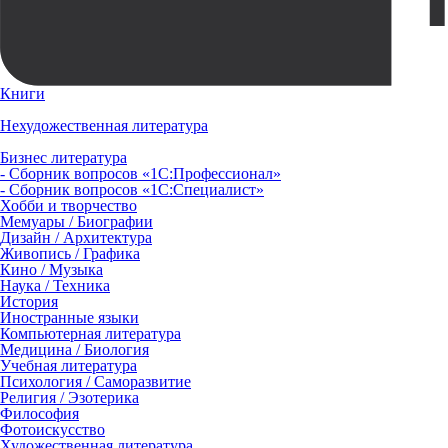
Книги
Нехудожественная литература
Бизнес литература
- Сборник вопросов «1С:Профессионал»
- Сборник вопросов «1С:Специалист»
Хобби и творчество
Мемуары / Биографии
Дизайн / Архитектура
Живопись / Графика
Кино / Музыка
Наука / Техника
История
Иностранные языки
Компьютерная литература
Медицина / Биология
Учебная литература
Психология / Саморазвитие
Религия / Эзотерика
Философия
Фотоискусство
Художественная литература