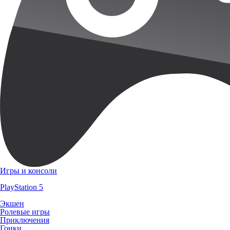
Игры и консоли
PlayStation 5
Экшен
Ролевые игры
Приключения
Гонки