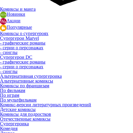
Комиксы и манга
Новинки
Акции
Популярные
Комиксы о супергероях
Супергерои Marvel
- графические романы
- серии о персонажах
- синглы
Супергерои DC
- графические романы
- серии о персонажах
- синглы
Альтернативная супергероика
Альтернативные комиксы
Комиксы по франшизам
По фильмам
По играм
По мультфильмам
Комикс-версии литературных произведений
Детские комиксы
Комиксы для подростков
Отечественные комиксы
Супергероика
Комедия