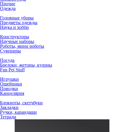
Прочие
Одежда
Головные уборы
Предметы одежды
Наука и хобби
Конструкторы
Научные наборы
Роботы, мини роботы
Сувениры
Посуда
Брелоки, жетоны, кулоны
Fun Pet Stuff
Игрушки
Ошейники
Поводки
Канцелярия
Блокноты, скетчбуки
Закладки
Ручки, карандаши
Тетради