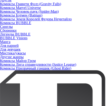
Другое
Комиксы Гравити Фолз (Gravity Falls)
Комиксы Marvel Universe
Комиксы Человек-паук (Spider-Man)
Комиксы Бэтмен (Batman)
Комиксы Земля Королей Федора Нечитайло
Комиксы BUBBLE
Синглы
Сборники
Легенды BUBBLE
BUBBLE Visions
Манга
Для парней
Для девушек
Мистика/ужасы
Другие жанры
Комиксы Майор Гром
Комиксы Лига справедливости (Justice League)
Комиксы Призрачный гонщик (Ghost Rider)