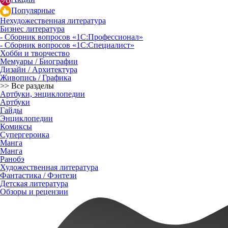
Популярные
Нехудожественная литература
Бизнес литература
- Сборник вопросов «1С:Профессионал»
- Сборник вопросов «1С:Специалист»
Хобби и творчество
Мемуары / Биографии
Дизайн / Архитектура
Живопись / Графика
>> Все разделы
Артбуки, энциклопедии
Артбуки
Гайды
Энциклопедии
Комиксы
Супергероика
Манга
Манга
Ранобэ
Художественная литература
Фантастика / Фэнтези
Детская литература
Обзоры и рецензии