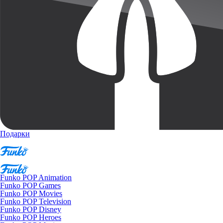
Подарки
Funko POP Animation
Funko POP Games
Funko POP Movies
Funko POP Television
Funko POP Disney
Funko POP Heroes