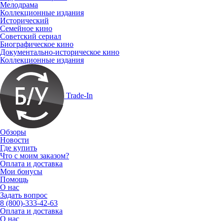
Мелодрама
Коллекционные издания
Исторический
Семейное кино
Советский сериал
Биографическое кино
Документально-историческое кино
Коллекционные издания
Trade-In
Обзоры
Новости
Где купить
Что с моим заказом?
Оплата и доставка
Мои бонусы
Помощь
О нас
Задать вопрос
8 (800)-333-42-63
Оплата и доставка
О нас