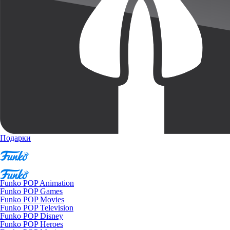
Подарки
Funko POP Animation
Funko POP Games
Funko POP Movies
Funko POP Television
Funko POP Disney
Funko POP Heroes