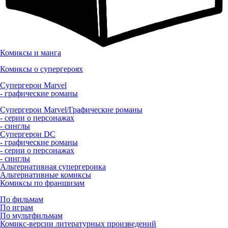
Комиксы и манга
Комиксы о супергероях
Супергерои Marvel
- графические романы
Супергерои Marvel/Графические романы
- серии о персонажах
- синглы
Супергерои DC
- графические романы
- серии о персонажах
- синглы
Альтернативная супергероика
Альтернативные комиксы
Комиксы по франшизам
По фильмам
По играм
По мультфильмам
Комикс-версии литературных произведений