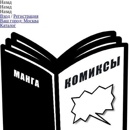
Назад
Назад
Назад
Вход
/
Регистрация
Ваш город:
Москва
Каталог