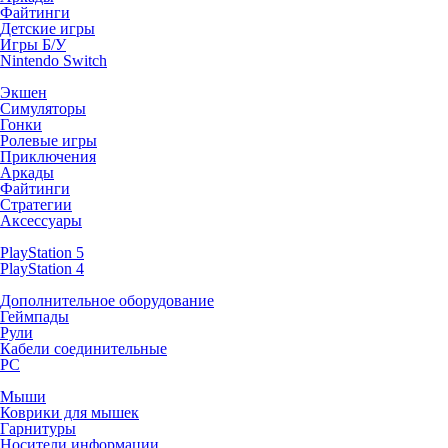
Файтинги
Детские игры
Игры Б/У
Nintendo Switch
Экшен
Симуляторы
Гонки
Ролевые игры
Приключения
Аркады
Файтинги
Стратегии
Аксессуары
PlayStation 5
PlayStation 4
Дополнительное оборудование
Геймпады
Рули
Кабели соединительные
PC
Мыши
Коврики для мышек
Гарнитуры
Носители информации