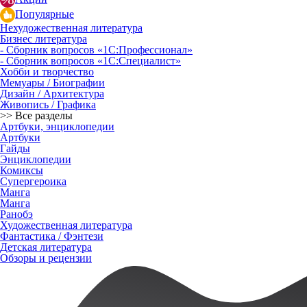
Популярные
Нехудожественная литература
Бизнес литература
- Сборник вопросов «1С:Профессионал»
- Сборник вопросов «1С:Специалист»
Хобби и творчество
Мемуары / Биографии
Дизайн / Архитектура
Живопись / Графика
>> Все разделы
Артбуки, энциклопедии
Артбуки
Гайды
Энциклопедии
Комиксы
Супергероика
Манга
Манга
Ранобэ
Художественная литература
Фантастика / Фэнтези
Детская литература
Обзоры и рецензии