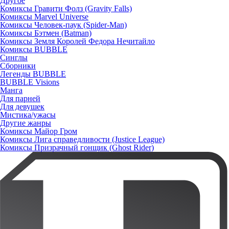
Другое
Комиксы Гравити Фолз (Gravity Falls)
Комиксы Marvel Universe
Комиксы Человек-паук (Spider-Man)
Комиксы Бэтмен (Batman)
Комиксы Земля Королей Федора Нечитайло
Комиксы BUBBLE
Синглы
Сборники
Легенды BUBBLE
BUBBLE Visions
Манга
Для парней
Для девушек
Мистика/ужасы
Другие жанры
Комиксы Майор Гром
Комиксы Лига справедливости (Justice League)
Комиксы Призрачный гонщик (Ghost Rider)