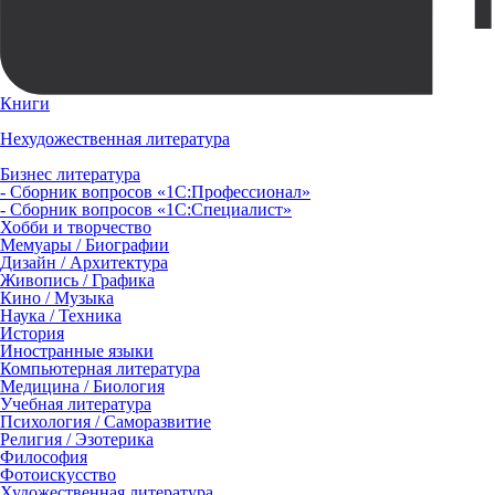
Книги
Нехудожественная литература
Бизнес литература
- Сборник вопросов «1С:Профессионал»
- Сборник вопросов «1С:Специалист»
Хобби и творчество
Мемуары / Биографии
Дизайн / Архитектура
Живопись / Графика
Кино / Музыка
Наука / Техника
История
Иностранные языки
Компьютерная литература
Медицина / Биология
Учебная литература
Психология / Саморазвитие
Религия / Эзотерика
Философия
Фотоискусство
Художественная литература