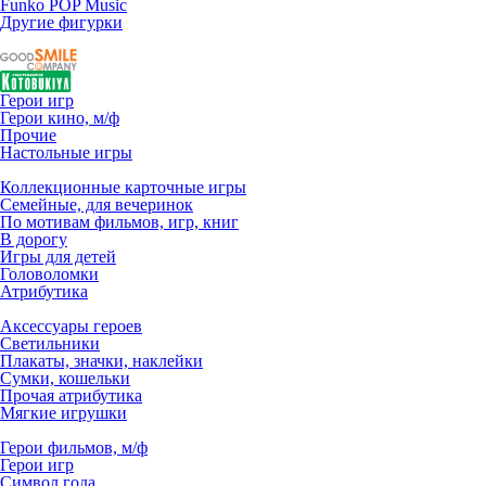
Funko POP Music
Другие фигурки
Герои игр
Герои кино, м/ф
Прочие
Настольные игры
Коллекционные карточные игры
Семейные, для вечеринок
По мотивам фильмов, игр, книг
В дорогу
Игры для детей
Головоломки
Атрибутика
Аксессуары героев
Светильники
Плакаты, значки, наклейки
Сумки, кошельки
Прочая атрибутика
Мягкие игрушки
Герои фильмов, м/ф
Герои игр
Символ года