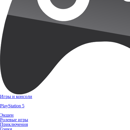
Игры и консоли
PlayStation 5
Экшен
Ролевые игры
Приключения
Гонки