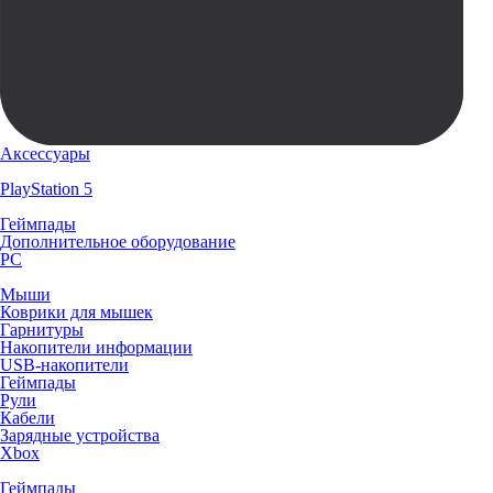
Аксессуары
PlayStation 5
Геймпады
Дополнительное оборудование
PC
Мыши
Коврики для мышек
Гарнитуры
Накопители информации
USB-накопители
Геймпады
Рули
Кабели
Зарядные устройства
Xbox
Геймпады