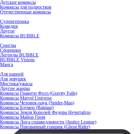
Детские комиксы
Комиксы для подростков
Отечественные комиксы
Супергероика
Комедия
Другое
Комиксы BUBBLE
Синглы
Сборники
Легенды BUBBLE
BUBBLE Visions
Манга
Для парней
Для девушек
Мистика/ужасы
Другие жанры
Комиксы Гравити Фолз (Gravity Falls)
Комиксы Marvel Universe
Комиксы Человек-паук (Spider-Man)
Комиксы Бэтмен (Batman)
Комиксы Земля Королей Федора Нечитайло
Комиксы Майор Гром
Комиксы Лига справедливости (Justice League)
Комиксы Призрачный гонщик (Ghost Rider)