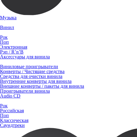
Музыка
Винил
Рок
Поп
Электронная
Рэп / R’n’B
Аксессуары для винила
Виниловые проигрыватели
Конверты / Чистящие средства
Средства для очистки винила
Внутренние конверты для винила
Внешние конверты / пакеты для винила
Проигрыватели винила
Audio CD
Рок
Российская
Поп
Классическая
Саундтреки