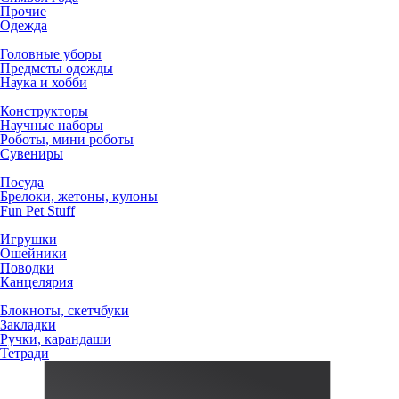
Прочие
Одежда
Головные уборы
Предметы одежды
Наука и хобби
Конструкторы
Научные наборы
Роботы, мини роботы
Сувениры
Посуда
Брелоки, жетоны, кулоны
Fun Pet Stuff
Игрушки
Ошейники
Поводки
Канцелярия
Блокноты, скетчбуки
Закладки
Ручки, карандаши
Тетради