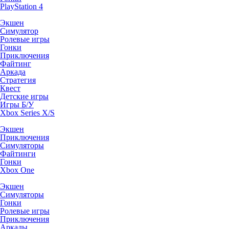
PlayStation 4
Экшен
Симулятор
Ролевые игры
Гонки
Приключения
Файтинг
Аркада
Стратегия
Квест
Детские игры
Игры Б/У
Xbox Series X/S
Экшен
Приключения
Симуляторы
Файтинги
Гонки
Xbox One
Экшен
Симуляторы
Гонки
Ролевые игры
Приключения
Аркады