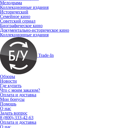
Мелодрама
Коллекционные издания
Исторический
Семейное кино
Советский сериал
Биографическое кино
Документально-историческое кино
Коллекционные издания
Trade-In
Обзоры
Новости
Где купить
Что с моим заказом?
Оплата и доставка
Мои бонусы
Помощь
О нас
Задать вопрос
8 (800)-333-42-63
Оплата и доставка
О нас