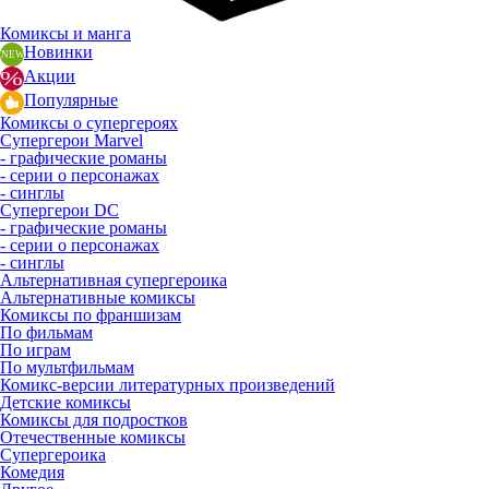
Комиксы и манга
Новинки
Акции
Популярные
Комиксы о супергероях
Супергерои Marvel
- графические романы
- серии о персонажах
- синглы
Супергерои DC
- графические романы
- серии о персонажах
- синглы
Альтернативная супергероика
Альтернативные комиксы
Комиксы по франшизам
По фильмам
По играм
По мультфильмам
Комикс-версии литературных произведений
Детские комиксы
Комиксы для подростков
Отечественные комиксы
Супергероика
Комедия