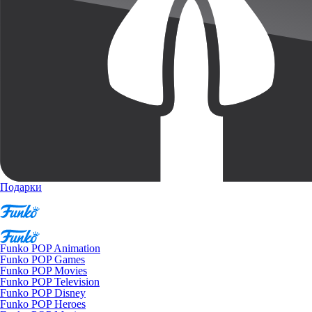
Подарки
Funko POP Animation
Funko POP Games
Funko POP Movies
Funko POP Television
Funko POP Disney
Funko POP Heroes