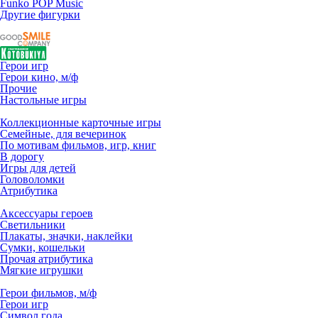
Funko POP Music
Другие фигурки
Герои игр
Герои кино, м/ф
Прочие
Настольные игры
Коллекционные карточные игры
Семейные, для вечеринок
По мотивам фильмов, игр, книг
В дорогу
Игры для детей
Головоломки
Атрибутика
Аксессуары героев
Светильники
Плакаты, значки, наклейки
Сумки, кошельки
Прочая атрибутика
Мягкие игрушки
Герои фильмов, м/ф
Герои игр
Символ года