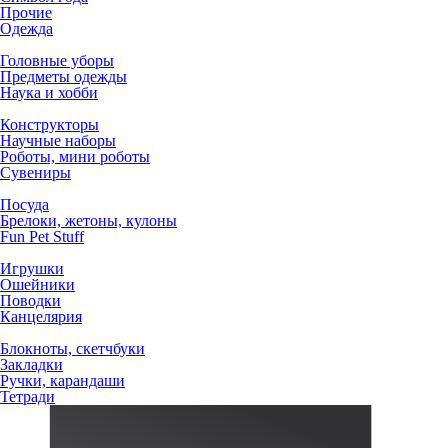
Прочие
Одежда
Головные уборы
Предметы одежды
Наука и хобби
Конструкторы
Научные наборы
Роботы, мини роботы
Сувениры
Посуда
Брелоки, жетоны, кулоны
Fun Pet Stuff
Игрушки
Ошейники
Поводки
Канцелярия
Блокноты, скетчбуки
Закладки
Ручки, карандаши
Тетради