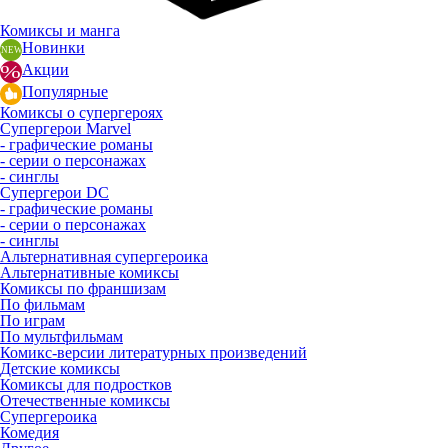
Комиксы и манга
Новинки
Акции
Популярные
Комиксы о супергероях
Супергерои Marvel
- графические романы
- серии о персонажах
- синглы
Супергерои DC
- графические романы
- серии о персонажах
- синглы
Альтернативная супергероика
Альтернативные комиксы
Комиксы по франшизам
По фильмам
По играм
По мультфильмам
Комикс-версии литературных произведений
Детские комиксы
Комиксы для подростков
Отечественные комиксы
Супергероика
Комедия