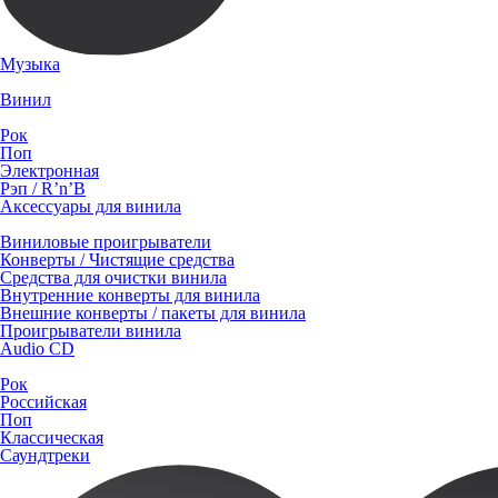
Музыка
Винил
Рок
Поп
Электронная
Рэп / R’n’B
Аксессуары для винила
Виниловые проигрыватели
Конверты / Чистящие средства
Средства для очистки винила
Внутренние конверты для винила
Внешние конверты / пакеты для винила
Проигрыватели винила
Audio CD
Рок
Российская
Поп
Классическая
Саундтреки