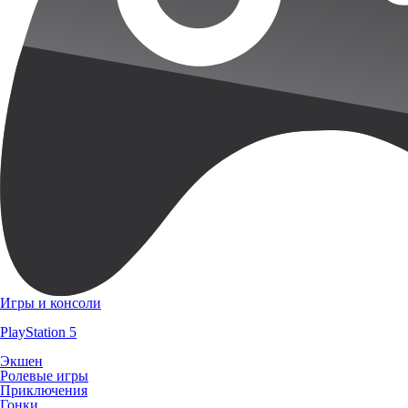
Игры и консоли
PlayStation 5
Экшен
Ролевые игры
Приключения
Гонки