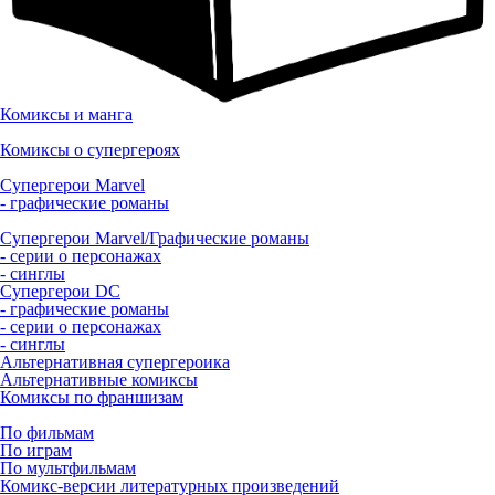
Комиксы и манга
Комиксы о супергероях
Супергерои Marvel
- графические романы
Супергерои Marvel/Графические романы
- серии о персонажах
- синглы
Супергерои DC
- графические романы
- серии о персонажах
- синглы
Альтернативная супергероика
Альтернативные комиксы
Комиксы по франшизам
По фильмам
По играм
По мультфильмам
Комикс-версии литературных произведений