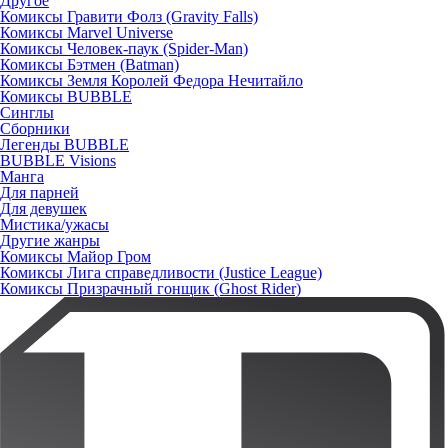
Другое
Комиксы Гравити Фолз (Gravity Falls)
Комиксы Marvel Universe
Комиксы Человек-паук (Spider-Man)
Комиксы Бэтмен (Batman)
Комиксы Земля Королей Федора Нечитайло
Комиксы BUBBLE
Синглы
Сборники
Легенды BUBBLE
BUBBLE Visions
Манга
Для парней
Для девушек
Мистика/ужасы
Другие жанры
Комиксы Майор Гром
Комиксы Лига справедливости (Justice League)
Комиксы Призрачный гонщик (Ghost Rider)