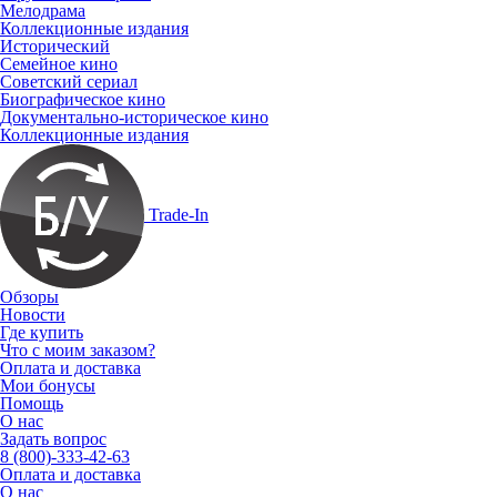
Мелодрама
Коллекционные издания
Исторический
Семейное кино
Советский сериал
Биографическое кино
Документально-историческое кино
Коллекционные издания
Trade-In
Обзоры
Новости
Где купить
Что с моим заказом?
Оплата и доставка
Мои бонусы
Помощь
О нас
Задать вопрос
8 (800)-333-42-63
Оплата и доставка
О нас