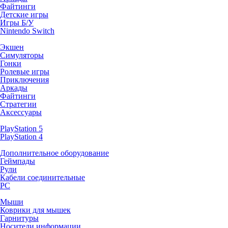
Файтинги
Детские игры
Игры Б/У
Nintendo Switch
Экшен
Симуляторы
Гонки
Ролевые игры
Приключения
Аркады
Файтинги
Стратегии
Аксессуары
PlayStation 5
PlayStation 4
Дополнительное оборудование
Геймпады
Рули
Кабели соединительные
PC
Мыши
Коврики для мышек
Гарнитуры
Носители информации