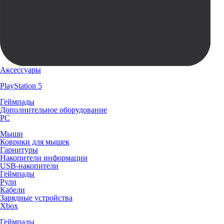
Аксессуары
PlayStation 5
Геймпады
Дополнительное оборудование
PC
Мыши
Коврики для мышек
Гарнитуры
Накопители информации
USB-накопители
Геймпады
Рули
Кабели
Зарядные устройства
Xbox
Геймпады