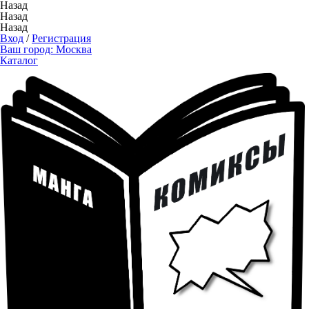
Назад
Назад
Назад
Вход
/
Регистрация
Ваш город:
Москва
Каталог