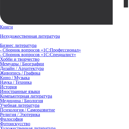
Книги
Нехудожественная литература
Бизнес литература
- Сборник вопросов «1С:Профессионал»
- Сборник вопросов «1С:Специалист»
Хобби и творчество
Мемуары / Биографии
Дизайн / Архитектура
Живопись / Графика
Кино / Музыка
Наука / Техника
История
Иностранные языки
Компьютерная литература
Медицина / Биология
Учебная литература
Психология / Саморазвитие
Религия / Эзотерика
Философия
Фотоискусство
Художественная литература