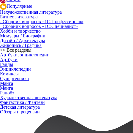
Популярные
Нехудожественная литература
Бизнес литература
- Сборник вопросов «1С:Профессионал»
- Сборник вопросов «1С:Специалист»
Хобби и творчество
Мемуары / Биографии
Дизайн / Архитектура
Живопись / Графика
>> Все разделы
Артбуки, энциклопедии
Артбуки
Гайды
Энциклопедии
Комиксы
Супергероика
Манга
Манга
Ранобэ
Художественная литература
Фантастика / Фэнтези
Детская литература
Обзоры и рецензии