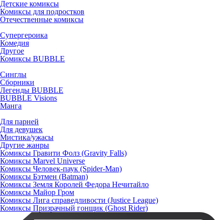
Детские комиксы
Комиксы для подростков
Отечественные комиксы
Супергероика
Комедия
Другое
Комиксы BUBBLE
Синглы
Сборники
Легенды BUBBLE
BUBBLE Visions
Манга
Для парней
Для девушек
Мистика/ужасы
Другие жанры
Комиксы Гравити Фолз (Gravity Falls)
Комиксы Marvel Universe
Комиксы Человек-паук (Spider-Man)
Комиксы Бэтмен (Batman)
Комиксы Земля Королей Федора Нечитайло
Комиксы Майор Гром
Комиксы Лига справедливости (Justice League)
Комиксы Призрачный гонщик (Ghost Rider)