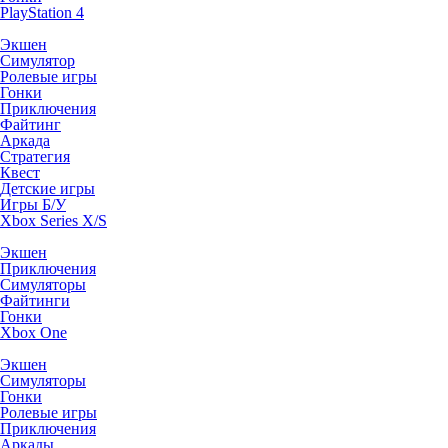
PlayStation 4
Экшен
Симулятор
Ролевые игры
Гонки
Приключения
Файтинг
Аркада
Стратегия
Квест
Детские игры
Игры Б/У
Xbox Series X/S
Экшен
Приключения
Симуляторы
Файтинги
Гонки
Xbox One
Экшен
Симуляторы
Гонки
Ролевые игры
Приключения
Аркады