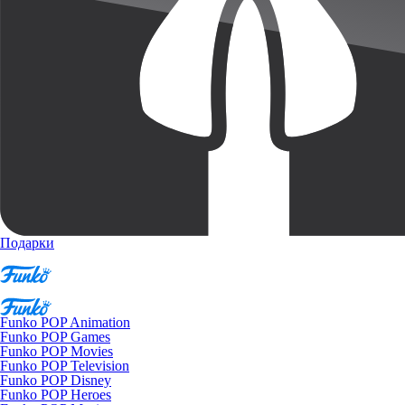
Подарки
Funko POP Animation
Funko POP Games
Funko POP Movies
Funko POP Television
Funko POP Disney
Funko POP Heroes