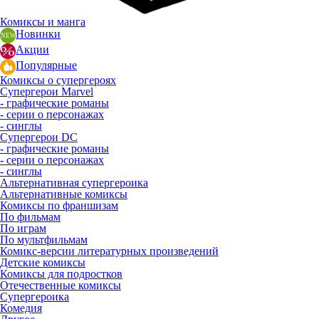
Комиксы и манга
Новинки
Акции
Популярные
Комиксы о супергероях
Супергерои Marvel
- графические романы
- серии о персонажах
- синглы
Супергерои DC
- графические романы
- серии о персонажах
- синглы
Альтернативная супергероика
Альтернативные комиксы
Комиксы по франшизам
По фильмам
По играм
По мультфильмам
Комикс-версии литературных произведений
Детские комиксы
Комиксы для подростков
Отечественные комиксы
Супергероика
Комедия