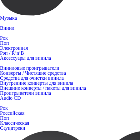
Музыка
Винил
Рок
Поп
Электронная
Рэп / R’n’B
Аксессуары для винила
Виниловые проигрыватели
Конверты / Чистящие средства
Средства для очистки винила
Внутренние конверты для винила
Внешние конверты / пакеты для винила
Проигрыватели винила
Audio CD
Рок
Российская
Поп
Классическая
Саундтреки