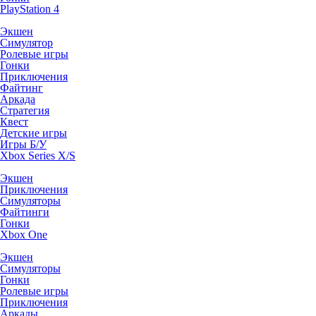
PlayStation 4
Экшен
Симулятор
Ролевые игры
Гонки
Приключения
Файтинг
Аркада
Стратегия
Квест
Детские игры
Игры Б/У
Xbox Series X/S
Экшен
Приключения
Симуляторы
Файтинги
Гонки
Xbox One
Экшен
Симуляторы
Гонки
Ролевые игры
Приключения
Аркады