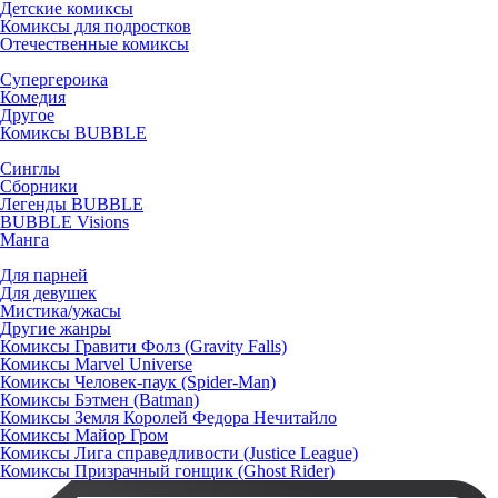
Детские комиксы
Комиксы для подростков
Отечественные комиксы
Супергероика
Комедия
Другое
Комиксы BUBBLE
Синглы
Сборники
Легенды BUBBLE
BUBBLE Visions
Манга
Для парней
Для девушек
Мистика/ужасы
Другие жанры
Комиксы Гравити Фолз (Gravity Falls)
Комиксы Marvel Universe
Комиксы Человек-паук (Spider-Man)
Комиксы Бэтмен (Batman)
Комиксы Земля Королей Федора Нечитайло
Комиксы Майор Гром
Комиксы Лига справедливости (Justice League)
Комиксы Призрачный гонщик (Ghost Rider)