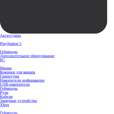
Аксессуары
PlayStation 5
Геймпады
Дополнительное оборудование
PC
Мыши
Коврики для мышек
Гарнитуры
Накопители информации
USB-накопители
Геймпады
Рули
Кабели
Зарядные устройства
Xbox
Геймпады