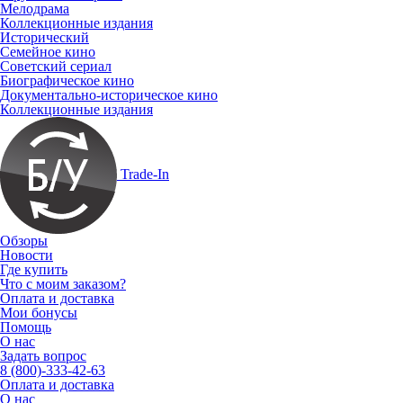
Мелодрама
Коллекционные издания
Исторический
Семейное кино
Советский сериал
Биографическое кино
Документально-историческое кино
Коллекционные издания
Trade-In
Обзоры
Новости
Где купить
Что с моим заказом?
Оплата и доставка
Мои бонусы
Помощь
О нас
Задать вопрос
8 (800)-333-42-63
Оплата и доставка
О нас