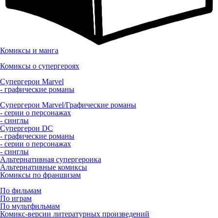
Комиксы и манга
Комиксы о супергероях
Супергерои Marvel
- графические романы
Супергерои Marvel/Графические романы
- серии о персонажах
- синглы
Супергерои DC
- графические романы
- серии о персонажах
- синглы
Альтернативная супергероика
Альтернативные комиксы
Комиксы по франшизам
По фильмам
По играм
По мультфильмам
Комикс-версии литературных произведений