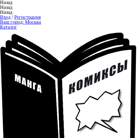
Назад
Назад
Назад
Вход
/
Регистрация
Ваш город:
Москва
Каталог