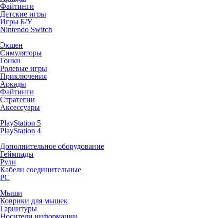
Файтинги
Детские игры
Игры Б/У
Nintendo Switch
Экшен
Симуляторы
Гонки
Ролевые игры
Приключения
Аркады
Файтинги
Стратегии
Аксессуары
PlayStation 5
PlayStation 4
Дополнительное оборудование
Геймпады
Рули
Кабели соединительные
PC
Мыши
Коврики для мышек
Гарнитуры
Носители информации