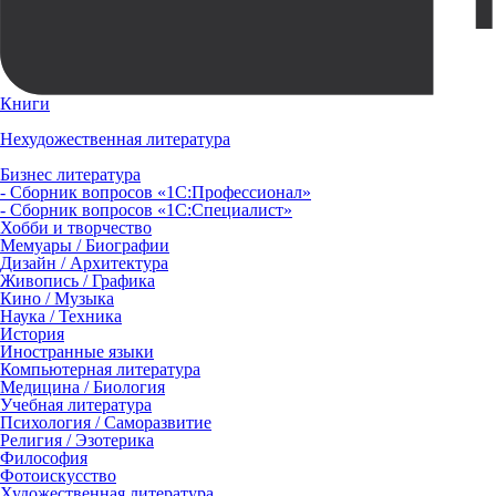
Книги
Нехудожественная литература
Бизнес литература
- Сборник вопросов «1С:Профессионал»
- Сборник вопросов «1С:Специалист»
Хобби и творчество
Мемуары / Биографии
Дизайн / Архитектура
Живопись / Графика
Кино / Музыка
Наука / Техника
История
Иностранные языки
Компьютерная литература
Медицина / Биология
Учебная литература
Психология / Саморазвитие
Религия / Эзотерика
Философия
Фотоискусство
Художественная литература