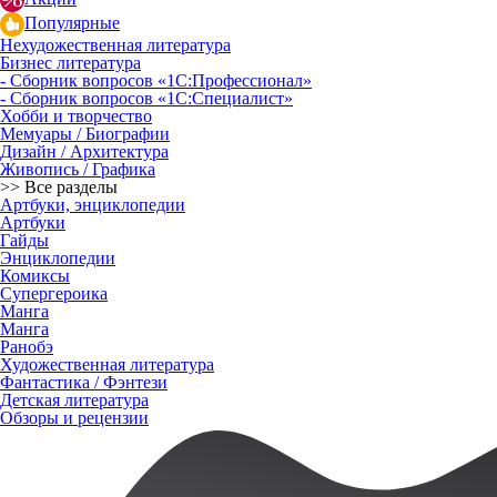
Популярные
Нехудожественная литература
Бизнес литература
- Сборник вопросов «1С:Профессионал»
- Сборник вопросов «1С:Специалист»
Хобби и творчество
Мемуары / Биографии
Дизайн / Архитектура
Живопись / Графика
>> Все разделы
Артбуки, энциклопедии
Артбуки
Гайды
Энциклопедии
Комиксы
Супергероика
Манга
Манга
Ранобэ
Художественная литература
Фантастика / Фэнтези
Детская литература
Обзоры и рецензии