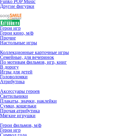
Funko POP Music
Другие фигурки
Герои игр
Герои кино, м/ф
Прочие
Настольные игры
Коллекционные карточные игры
Семейные, для вечеринок
По мотивам фильмов, игр, книг
В дорогу
Игры для детей
Головоломки
Атрибутика
Аксессуары героев
Светильники
Плакаты, значки, наклейки
Сумки, кошельки
Прочая атрибутика
Мягкие игрушки
Герои фильмов, м/ф
Герои игр
Символ года