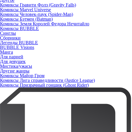
Другое
Комиксы Гравити Фолз (Gravity Falls)
Комиксы Marvel Universe
Комиксы Человек-паук (Spider-Man)
Комиксы Бэтмен (Batman)
Комиксы Земля Королей Федора Нечитайло
Комиксы BUBBLE
Синглы
Сборники
Легенды BUBBLE
BUBBLE Visions
Манга
Для парней
Для девушек
Мистика/ужасы
Другие жанры
Комиксы Майор Гром
Комиксы Лига справедливости (Justice League)
Комиксы Призрачный гонщик (Ghost Rider)