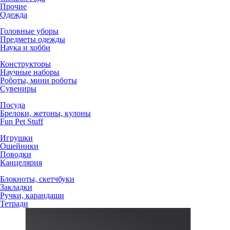
Прочие
Одежда
Головные уборы
Предметы одежды
Наука и хобби
Конструкторы
Научные наборы
Роботы, мини роботы
Сувениры
Посуда
Брелоки, жетоны, кулоны
Fun Pet Stuff
Игрушки
Ошейники
Поводки
Канцелярия
Блокноты, скетчбуки
Закладки
Ручки, карандаши
Тетради