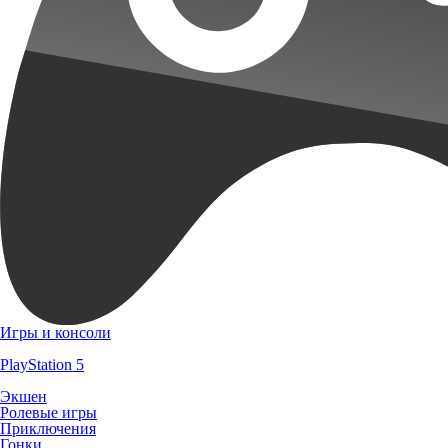
Игры и консоли
PlayStation 5
Экшен
Ролевые игры
Приключения
Гонки