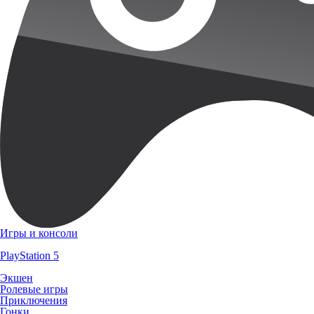
Игры и консоли
PlayStation 5
Экшен
Ролевые игры
Приключения
Гонки