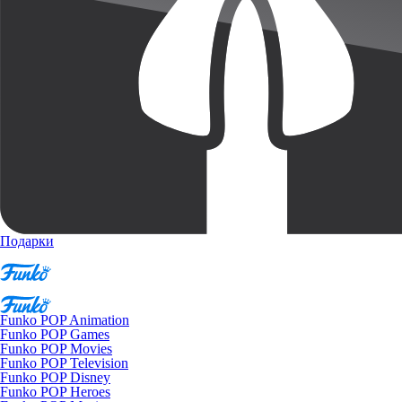
Подарки
Funko POP Animation
Funko POP Games
Funko POP Movies
Funko POP Television
Funko POP Disney
Funko POP Heroes