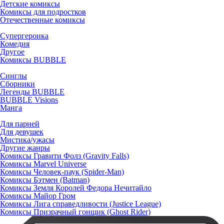
Детские комиксы
Комиксы для подростков
Отечественные комиксы
Супергероика
Комедия
Другое
Комиксы BUBBLE
Синглы
Сборники
Легенды BUBBLE
BUBBLE Visions
Манга
Для парней
Для девушек
Мистика/ужасы
Другие жанры
Комиксы Гравити Фолз (Gravity Falls)
Комиксы Marvel Universe
Комиксы Человек-паук (Spider-Man)
Комиксы Бэтмен (Batman)
Комиксы Земля Королей Федора Нечитайло
Комиксы Майор Гром
Комиксы Лига справедливости (Justice League)
Комиксы Призрачный гонщик (Ghost Rider)