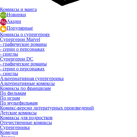
Комиксы и манга
Новинки
Акции
Популярные
Комиксы о супергероях
Супергерои Marvel
- графические романы
- серии о персонажах
- синглы
Супергерои DC
- графические романы
- серии о персонажах
- синглы
Альтернативная супергероика
Альтернативные комиксы
Комиксы по франшизам
По фильмам
По играм
По мультфильмам
Комикс-версии литературных произведений
Детские комиксы
Комиксы для подростков
Отечественные комиксы
Супергероика
Комедия