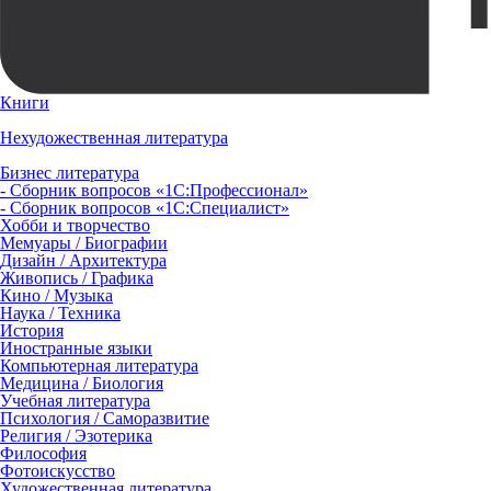
Книги
Нехудожественная литература
Бизнес литература
- Сборник вопросов «1С:Профессионал»
- Сборник вопросов «1С:Специалист»
Хобби и творчество
Мемуары / Биографии
Дизайн / Архитектура
Живопись / Графика
Кино / Музыка
Наука / Техника
История
Иностранные языки
Компьютерная литература
Медицина / Биология
Учебная литература
Психология / Саморазвитие
Религия / Эзотерика
Философия
Фотоискусство
Художественная литература