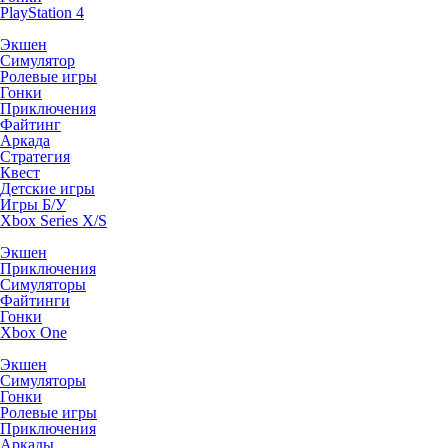
PlayStation 4
Экшен
Симулятор
Ролевые игры
Гонки
Приключения
Файтинг
Аркада
Стратегия
Квест
Детские игры
Игры Б/У
Xbox Series X/S
Экшен
Приключения
Симуляторы
Файтинги
Гонки
Xbox One
Экшен
Симуляторы
Гонки
Ролевые игры
Приключения
Аркады