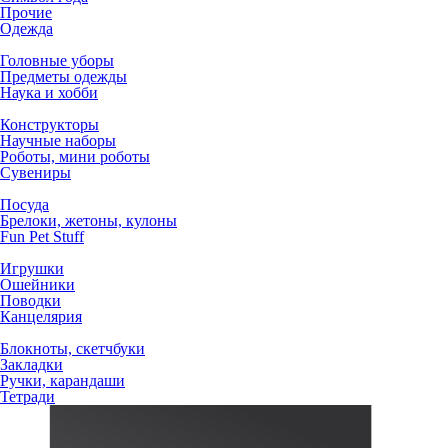
Прочие
Одежда
Головные уборы
Предметы одежды
Наука и хобби
Конструкторы
Научные наборы
Роботы, мини роботы
Сувениры
Посуда
Брелоки, жетоны, кулоны
Fun Pet Stuff
Игрушки
Ошейники
Поводки
Канцелярия
Блокноты, скетчбуки
Закладки
Ручки, карандаши
Тетради