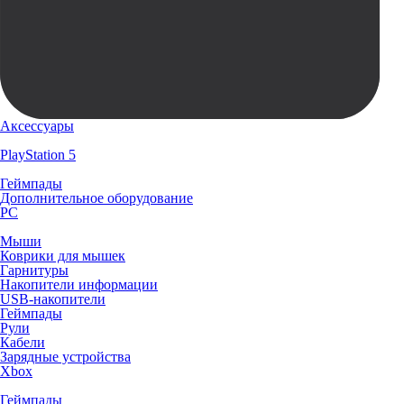
Аксессуары
PlayStation 5
Геймпады
Дополнительное оборудование
PC
Мыши
Коврики для мышек
Гарнитуры
Накопители информации
USB-накопители
Геймпады
Рули
Кабели
Зарядные устройства
Xbox
Геймпады