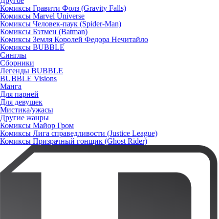
Другое
Комиксы Гравити Фолз (Gravity Falls)
Комиксы Marvel Universe
Комиксы Человек-паук (Spider-Man)
Комиксы Бэтмен (Batman)
Комиксы Земля Королей Федора Нечитайло
Комиксы BUBBLE
Синглы
Сборники
Легенды BUBBLE
BUBBLE Visions
Манга
Для парней
Для девушек
Мистика/ужасы
Другие жанры
Комиксы Майор Гром
Комиксы Лига справедливости (Justice League)
Комиксы Призрачный гонщик (Ghost Rider)