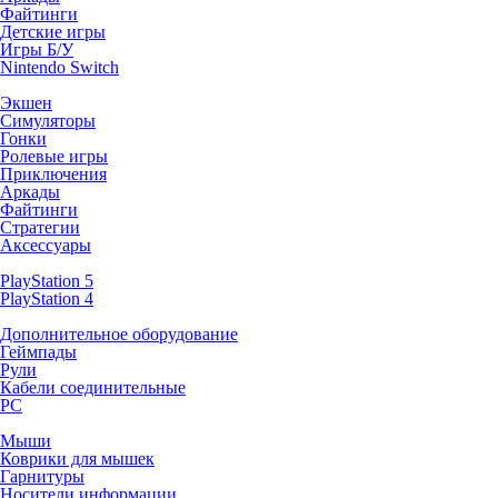
Файтинги
Детские игры
Игры Б/У
Nintendo Switch
Экшен
Симуляторы
Гонки
Ролевые игры
Приключения
Аркады
Файтинги
Стратегии
Аксессуары
PlayStation 5
PlayStation 4
Дополнительное оборудование
Геймпады
Рули
Кабели соединительные
PC
Мыши
Коврики для мышек
Гарнитуры
Носители информации