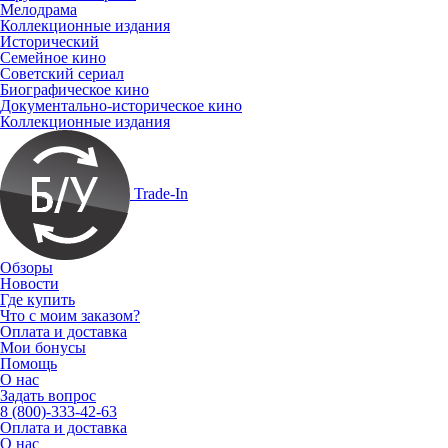
Мелодрама
Коллекционные издания
Исторический
Семейное кино
Советский сериал
Биографическое кино
Документально-историческое кино
Коллекционные издания
Trade-In
Обзоры
Новости
Где купить
Что с моим заказом?
Оплата и доставка
Мои бонусы
Помощь
О нас
Задать вопрос
8 (800)-333-42-63
Оплата и доставка
О нас