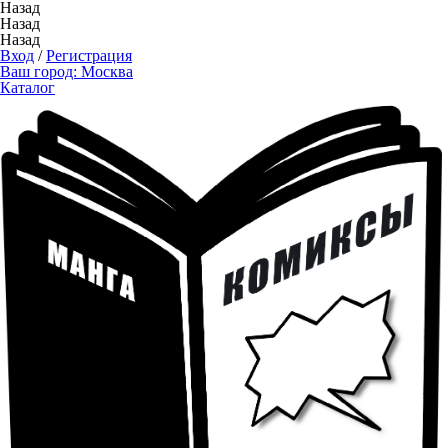
Назад
Назад
Назад
Вход
/
Регистрация
Ваш город:
Москва
Каталог