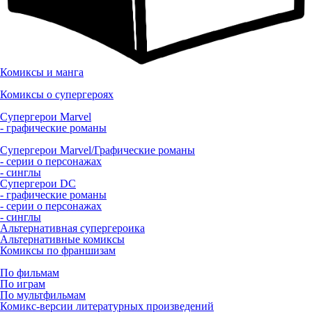
Комиксы и манга
Комиксы о супергероях
Супергерои Marvel
- графические романы
Супергерои Marvel/Графические романы
- серии о персонажах
- синглы
Супергерои DC
- графические романы
- серии о персонажах
- синглы
Альтернативная супергероика
Альтернативные комиксы
Комиксы по франшизам
По фильмам
По играм
По мультфильмам
Комикс-версии литературных произведений