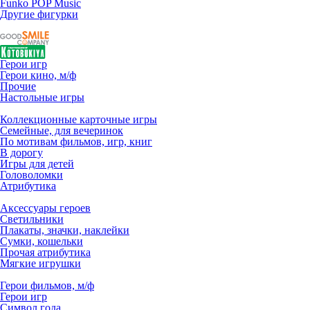
Funko POP Music
Другие фигурки
Герои игр
Герои кино, м/ф
Прочие
Настольные игры
Коллекционные карточные игры
Семейные, для вечеринок
По мотивам фильмов, игр, книг
В дорогу
Игры для детей
Головоломки
Атрибутика
Аксессуары героев
Светильники
Плакаты, значки, наклейки
Сумки, кошельки
Прочая атрибутика
Мягкие игрушки
Герои фильмов, м/ф
Герои игр
Символ года