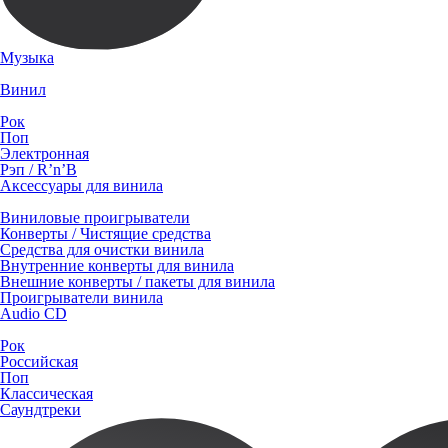
Музыка
Винил
Рок
Поп
Электронная
Рэп / R’n’B
Аксессуары для винила
Виниловые проигрыватели
Конверты / Чистящие средства
Средства для очистки винила
Внутренние конверты для винила
Внешние конверты / пакеты для винила
Проигрыватели винила
Audio CD
Рок
Российская
Поп
Классическая
Саундтреки