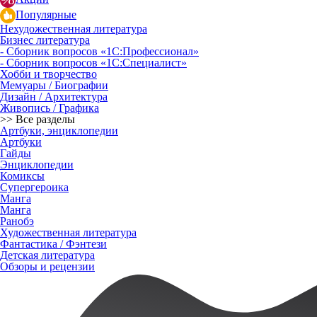
Популярные
Нехудожественная литература
Бизнес литература
- Сборник вопросов «1С:Профессионал»
- Сборник вопросов «1С:Специалист»
Хобби и творчество
Мемуары / Биографии
Дизайн / Архитектура
Живопись / Графика
>> Все разделы
Артбуки, энциклопедии
Артбуки
Гайды
Энциклопедии
Комиксы
Супергероика
Манга
Манга
Ранобэ
Художественная литература
Фантастика / Фэнтези
Детская литература
Обзоры и рецензии