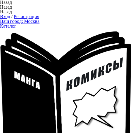
Назад
Назад
Назад
Вход
/
Регистрация
Ваш город:
Москва
Каталог