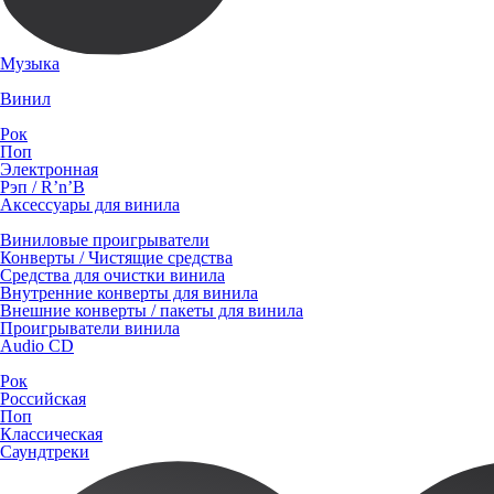
Музыка
Винил
Рок
Поп
Электронная
Рэп / R’n’B
Аксессуары для винила
Виниловые проигрыватели
Конверты / Чистящие средства
Средства для очистки винила
Внутренние конверты для винила
Внешние конверты / пакеты для винила
Проигрыватели винила
Audio CD
Рок
Российская
Поп
Классическая
Саундтреки