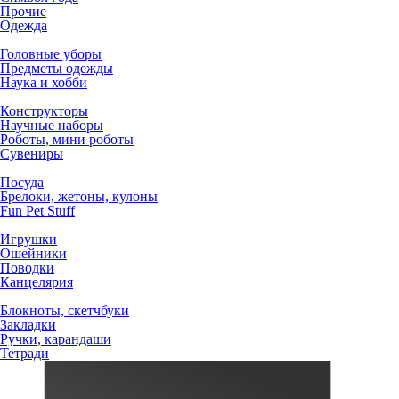
Прочие
Одежда
Головные уборы
Предметы одежды
Наука и хобби
Конструкторы
Научные наборы
Роботы, мини роботы
Сувениры
Посуда
Брелоки, жетоны, кулоны
Fun Pet Stuff
Игрушки
Ошейники
Поводки
Канцелярия
Блокноты, скетчбуки
Закладки
Ручки, карандаши
Тетради