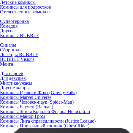
Детские комиксы
Комиксы для подростков
Отечественные комиксы
Супергероика
Комедия
Другое
Комиксы BUBBLE
Синглы
Сборники
Легенды BUBBLE
BUBBLE Visions
Манга
Для парней
Для девушек
Мистика/ужасы
Другие жанры
Комиксы Гравити Фолз (Gravity Falls)
Комиксы Marvel Universe
Комиксы Человек-паук (Spider-Man)
Комиксы Бэтмен (Batman)
Комиксы Земля Королей Федора Нечитайло
Комиксы Майор Гром
Комиксы Лига справедливости (Justice League)
Комиксы Призрачный гонщик (Ghost Rider)