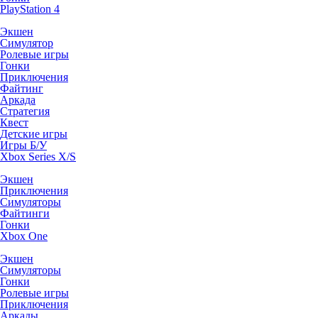
PlayStation 4
Экшен
Симулятор
Ролевые игры
Гонки
Приключения
Файтинг
Аркада
Стратегия
Квест
Детские игры
Игры Б/У
Xbox Series X/S
Экшен
Приключения
Симуляторы
Файтинги
Гонки
Xbox One
Экшен
Симуляторы
Гонки
Ролевые игры
Приключения
Аркады