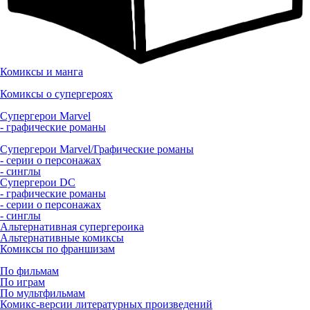
Комиксы и манга
Комиксы о супергероях
Супергерои Marvel
- графические романы
Супергерои Marvel/Графические романы
- серии о персонажах
- синглы
Супергерои DC
- графические романы
- серии о персонажах
- синглы
Альтернативная супергероика
Альтернативные комиксы
Комиксы по франшизам
По фильмам
По играм
По мультфильмам
Комикс-версии литературных произведений