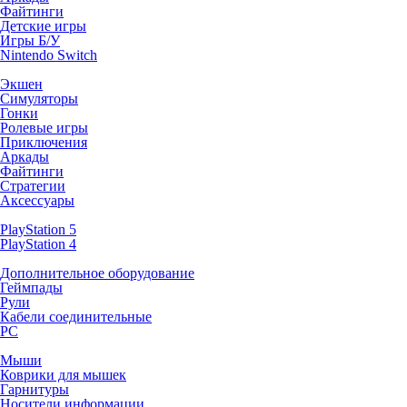
Файтинги
Детские игры
Игры Б/У
Nintendo Switch
Экшен
Симуляторы
Гонки
Ролевые игры
Приключения
Аркады
Файтинги
Стратегии
Аксессуары
PlayStation 5
PlayStation 4
Дополнительное оборудование
Геймпады
Рули
Кабели соединительные
PC
Мыши
Коврики для мышек
Гарнитуры
Носители информации