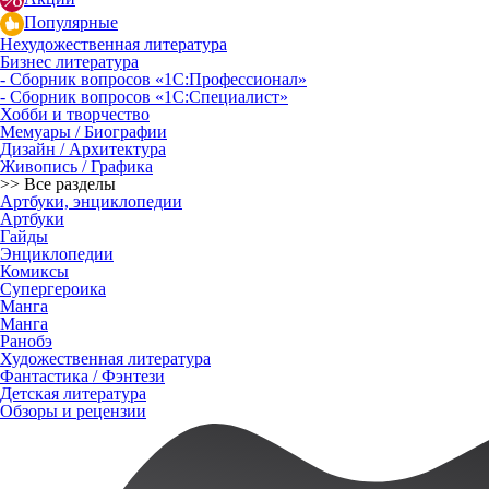
Популярные
Нехудожественная литература
Бизнес литература
- Сборник вопросов «1С:Профессионал»
- Сборник вопросов «1С:Специалист»
Хобби и творчество
Мемуары / Биографии
Дизайн / Архитектура
Живопись / Графика
>> Все разделы
Артбуки, энциклопедии
Артбуки
Гайды
Энциклопедии
Комиксы
Супергероика
Манга
Манга
Ранобэ
Художественная литература
Фантастика / Фэнтези
Детская литература
Обзоры и рецензии