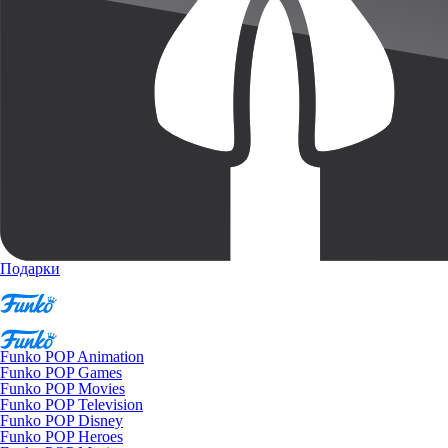
Подарки
Funko POP Animation
Funko POP Games
Funko POP Movies
Funko POP Television
Funko POP Disney
Funko POP Heroes