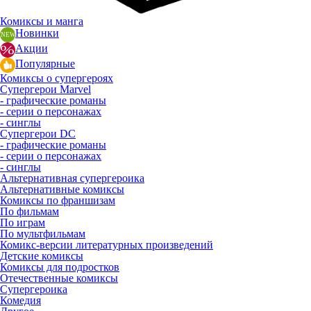
Комиксы и манга
Новинки
Акции
Популярные
Комиксы о супергероях
Супергерои Marvel
- графические романы
- серии о персонажах
- синглы
Супергерои DC
- графические романы
- серии о персонажах
- синглы
Альтернативная супергероика
Альтернативные комиксы
Комиксы по франшизам
По фильмам
По играм
По мультфильмам
Комикс-версии литературных произведений
Детские комиксы
Комиксы для подростков
Отечественные комиксы
Супергероика
Комедия