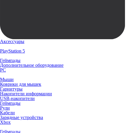
Аксессуары
PlayStation 5
Геймпады
Дополнительное оборудование
PC
Мыши
Коврики для мышек
Гарнитуры
Накопители информации
USB-накопители
Геймпады
Рули
Кабели
Зарядные устройства
Xbox
Геймпады