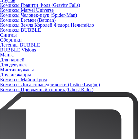
Другое
Комиксы Гравити Фолз (Gravity Falls)
Комиксы Marvel Universe
Комиксы Человек-паук (Spider-Man)
Комиксы Бэтмен (Batman)
Комиксы Земля Королей Федора Нечитайло
Комиксы BUBBLE
Синглы
Сборники
Легенды BUBBLE
BUBBLE Visions
Манга
Для парней
Для девушек
Мистика/ужасы
Другие жанры
Комиксы Майор Гром
Комиксы Лига справедливости (Justice League)
Комиксы Призрачный гонщик (Ghost Rider)