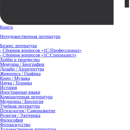
Книги
Нехудожественная литература
Бизнес литература
- Сборник вопросов «1С:Профессионал»
- Сборник вопросов «1С:Специалист»
Хобби и творчество
Мемуары / Биографии
Дизайн / Архитектура
Живопись / Графика
Кино / Музыка
Наука / Техника
История
Иностранные языки
Компьютерная литература
Медицина / Биология
Учебная литература
Психология / Саморазвитие
Религия / Эзотерика
Философия
Фотоискусство
Художественная литература