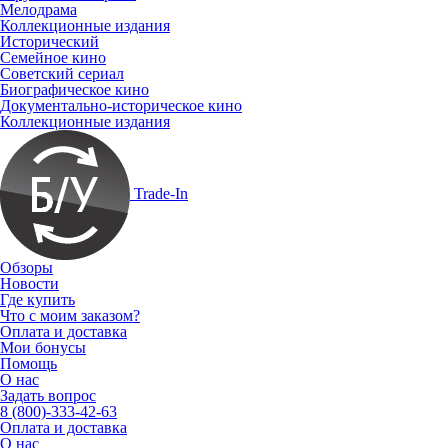
Мелодрама
Коллекционные издания
Исторический
Семейное кино
Советский сериал
Биографическое кино
Документально-историческое кино
Коллекционные издания
Trade-In
Обзоры
Новости
Где купить
Что с моим заказом?
Оплата и доставка
Мои бонусы
Помощь
О нас
Задать вопрос
8 (800)-333-42-63
Оплата и доставка
О нас