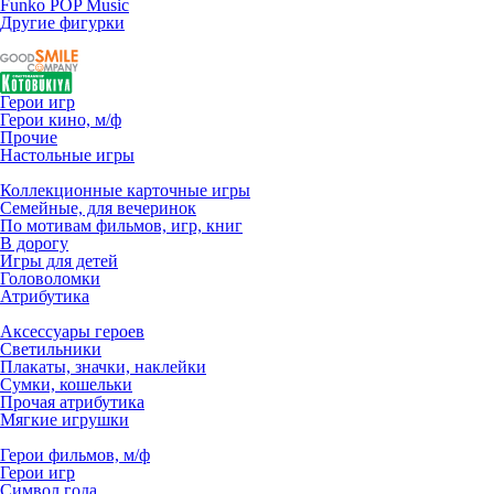
Funko POP Music
Другие фигурки
Герои игр
Герои кино, м/ф
Прочие
Настольные игры
Коллекционные карточные игры
Семейные, для вечеринок
По мотивам фильмов, игр, книг
В дорогу
Игры для детей
Головоломки
Атрибутика
Аксессуары героев
Светильники
Плакаты, значки, наклейки
Сумки, кошельки
Прочая атрибутика
Мягкие игрушки
Герои фильмов, м/ф
Герои игр
Символ года