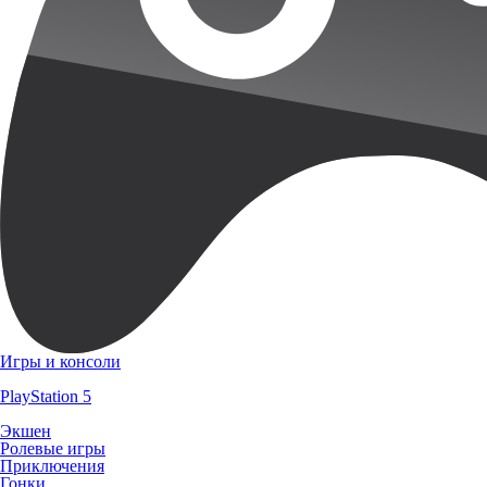
Игры и консоли
PlayStation 5
Экшен
Ролевые игры
Приключения
Гонки