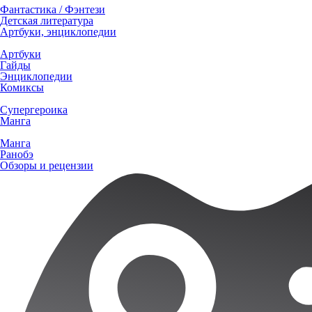
Фантастика / Фэнтези
Детская литература
Артбуки, энциклопедии
Артбуки
Гайды
Энциклопедии
Комиксы
Супергероика
Манга
Манга
Ранобэ
Обзоры и рецензии