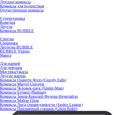
Детские комиксы
Комиксы для подростков
Отечественные комиксы
Супергероика
Комедия
Другое
Комиксы BUBBLE
Синглы
Сборники
Легенды BUBBLE
BUBBLE Visions
Манга
Для парней
Для девушек
Мистика/ужасы
Другие жанры
Комиксы Гравити Фолз (Gravity Falls)
Комиксы Marvel Universe
Комиксы Человек-паук (Spider-Man)
Комиксы Бэтмен (Batman)
Комиксы Земля Королей Федора Нечитайло
Комиксы Майор Гром
Комиксы Лига справедливости (Justice League)
Комиксы Призрачный гонщик (Ghost Rider)