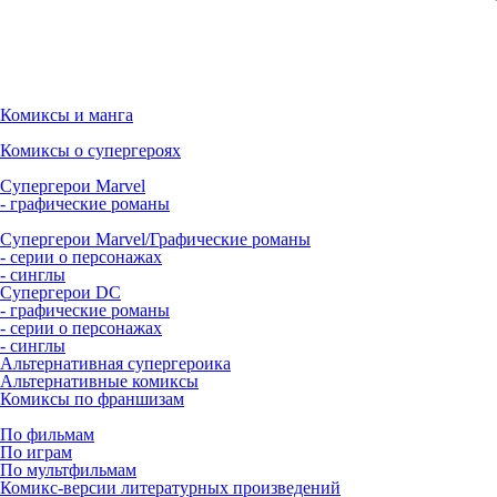
Комиксы и манга
Комиксы о супергероях
Супергерои Marvel
- графические романы
Супергерои Marvel/Графические романы
- серии о персонажах
- синглы
Супергерои DC
- графические романы
- серии о персонажах
- синглы
Альтернативная супергероика
Альтернативные комиксы
Комиксы по франшизам
По фильмам
По играм
По мультфильмам
Комикс-версии литературных произведений