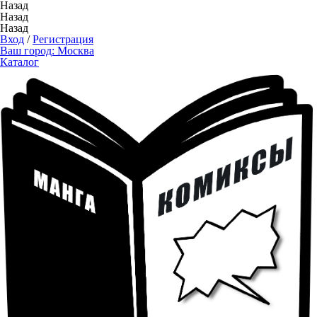
Назад
Назад
Назад
Вход
/
Регистрация
Ваш город:
Москва
Каталог