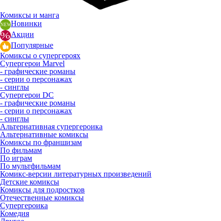
Комиксы и манга
Новинки
Акции
Популярные
Комиксы о супергероях
Супергерои Marvel
- графические романы
- серии о персонажах
- синглы
Супергерои DC
- графические романы
- серии о персонажах
- синглы
Альтернативная супергероика
Альтернативные комиксы
Комиксы по франшизам
По фильмам
По играм
По мультфильмам
Комикс-версии литературных произведений
Детские комиксы
Комиксы для подростков
Отечественные комиксы
Супергероика
Комедия