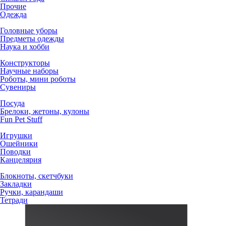
Прочие
Одежда
Головные уборы
Предметы одежды
Наука и хобби
Конструкторы
Научные наборы
Роботы, мини роботы
Сувениры
Посуда
Брелоки, жетоны, кулоны
Fun Pet Stuff
Игрушки
Ошейники
Поводки
Канцелярия
Блокноты, скетчбуки
Закладки
Ручки, карандаши
Тетради