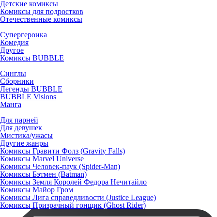
Детские комиксы
Комиксы для подростков
Отечественные комиксы
Супергероика
Комедия
Другое
Комиксы BUBBLE
Синглы
Сборники
Легенды BUBBLE
BUBBLE Visions
Манга
Для парней
Для девушек
Мистика/ужасы
Другие жанры
Комиксы Гравити Фолз (Gravity Falls)
Комиксы Marvel Universe
Комиксы Человек-паук (Spider-Man)
Комиксы Бэтмен (Batman)
Комиксы Земля Королей Федора Нечитайло
Комиксы Майор Гром
Комиксы Лига справедливости (Justice League)
Комиксы Призрачный гонщик (Ghost Rider)