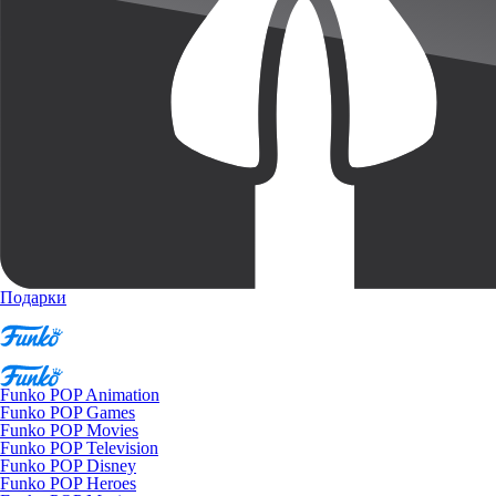
Подарки
Funko POP Animation
Funko POP Games
Funko POP Movies
Funko POP Television
Funko POP Disney
Funko POP Heroes