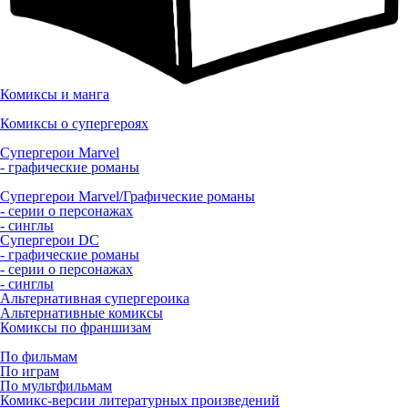
Комиксы и манга
Комиксы о супергероях
Супергерои Marvel
- графические романы
Супергерои Marvel/Графические романы
- серии о персонажах
- синглы
Супергерои DC
- графические романы
- серии о персонажах
- синглы
Альтернативная супергероика
Альтернативные комиксы
Комиксы по франшизам
По фильмам
По играм
По мультфильмам
Комикс-версии литературных произведений