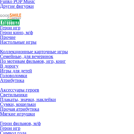
Funko POP Music
Другие фигурки
Герои игр
Герои кино, м/ф
Прочие
Настольные игры
Коллекционные карточные игры
Семейные, для вечеринок
По мотивам фильмов, игр, книг
В дорогу
Игры для детей
Головоломки
Атрибутика
Аксессуары героев
Светильники
Плакаты, значки, наклейки
Сумки, кошельки
Прочая атрибутика
Мягкие игрушки
Герои фильмов, м/ф
Герои игр
Символ года