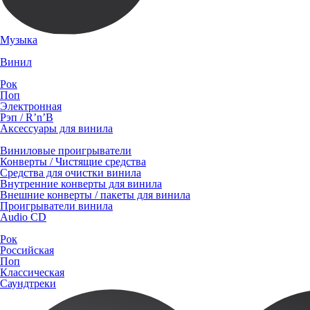
Музыка
Винил
Рок
Поп
Электронная
Рэп / R’n’B
Аксессуары для винила
Виниловые проигрыватели
Конверты / Чистящие средства
Средства для очистки винила
Внутренние конверты для винила
Внешние конверты / пакеты для винила
Проигрыватели винила
Audio CD
Рок
Российская
Поп
Классическая
Саундтреки