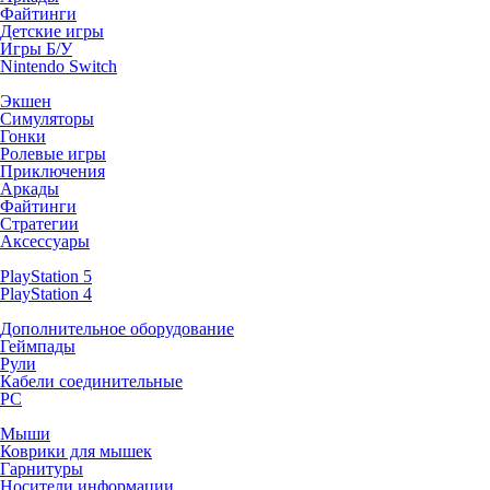
Файтинги
Детские игры
Игры Б/У
Nintendo Switch
Экшен
Симуляторы
Гонки
Ролевые игры
Приключения
Аркады
Файтинги
Стратегии
Аксессуары
PlayStation 5
PlayStation 4
Дополнительное оборудование
Геймпады
Рули
Кабели соединительные
PC
Мыши
Коврики для мышек
Гарнитуры
Носители информации