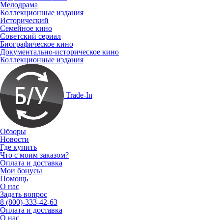
Мелодрама
Коллекционные издания
Исторический
Семейное кино
Советский сериал
Биографическое кино
Документально-историческое кино
Коллекционные издания
Trade-In
Обзоры
Новости
Где купить
Что с моим заказом?
Оплата и доставка
Мои бонусы
Помощь
О нас
Задать вопрос
8 (800)-333-42-63
Оплата и доставка
О нас