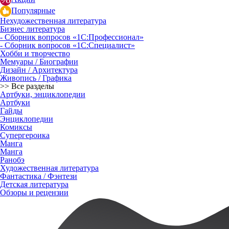
Популярные
Нехудожественная литература
Бизнес литература
- Сборник вопросов «1С:Профессионал»
- Сборник вопросов «1С:Специалист»
Хобби и творчество
Мемуары / Биографии
Дизайн / Архитектура
Живопись / Графика
>> Все разделы
Артбуки, энциклопедии
Артбуки
Гайды
Энциклопедии
Комиксы
Супергероика
Манга
Манга
Ранобэ
Художественная литература
Фантастика / Фэнтези
Детская литература
Обзоры и рецензии