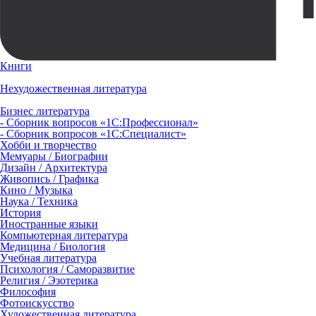
Книги
Нехудожественная литература
Бизнес литература
- Сборник вопросов «1С:Профессионал»
- Сборник вопросов «1С:Специалист»
Хобби и творчество
Мемуары / Биографии
Дизайн / Архитектура
Живопись / Графика
Кино / Музыка
Наука / Техника
История
Иностранные языки
Компьютерная литература
Медицина / Биология
Учебная литература
Психология / Саморазвитие
Религия / Эзотерика
Философия
Фотоискусство
Художественная литература