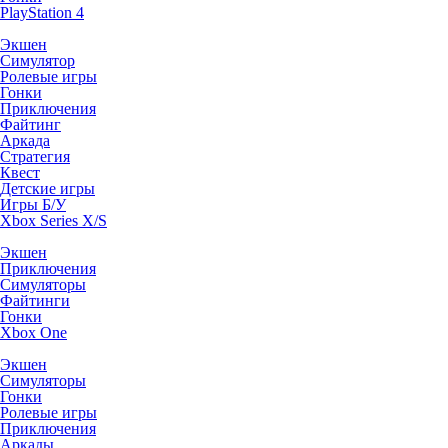
PlayStation 4
Экшен
Симулятор
Ролевые игры
Гонки
Приключения
Файтинг
Аркада
Стратегия
Квест
Детские игры
Игры Б/У
Xbox Series X/S
Экшен
Приключения
Симуляторы
Файтинги
Гонки
Xbox One
Экшен
Симуляторы
Гонки
Ролевые игры
Приключения
Аркады