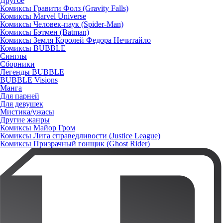
Другое
Комиксы Гравити Фолз (Gravity Falls)
Комиксы Marvel Universe
Комиксы Человек-паук (Spider-Man)
Комиксы Бэтмен (Batman)
Комиксы Земля Королей Федора Нечитайло
Комиксы BUBBLE
Синглы
Сборники
Легенды BUBBLE
BUBBLE Visions
Манга
Для парней
Для девушек
Мистика/ужасы
Другие жанры
Комиксы Майор Гром
Комиксы Лига справедливости (Justice League)
Комиксы Призрачный гонщик (Ghost Rider)