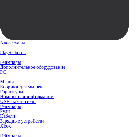
Аксессуары
PlayStation 5
Геймпады
Дополнительное оборудование
PC
Мыши
Коврики для мышек
Гарнитуры
Накопители информации
USB-накопители
Геймпады
Рули
Кабели
Зарядные устройства
Xbox
Геймпады