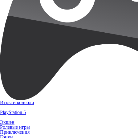
Игры и консоли
PlayStation 5
Экшен
Ролевые игры
Приключения
Гонки