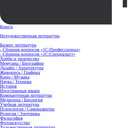
Книги
Нехудожественная литература
Бизнес литература
- Сборник вопросов «1С:Профессионал»
- Сборник вопросов «1С:Специалист»
Хобби и творчество
Мемуары / Биографии
Дизайн / Архитектура
Живопись / Графика
Кино / Музыка
Наука / Техника
История
Иностранные языки
Компьютерная литература
Медицина / Биология
Учебная литература
Психология / Саморазвитие
Религия / Эзотерика
Философия
Фотоискусство
Художественная литература