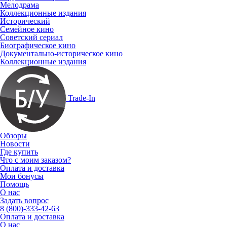
Мелодрама
Коллекционные издания
Исторический
Семейное кино
Советский сериал
Биографическое кино
Документально-историческое кино
Коллекционные издания
Trade-In
Обзоры
Новости
Где купить
Что с моим заказом?
Оплата и доставка
Мои бонусы
Помощь
О нас
Задать вопрос
8 (800)-333-42-63
Оплата и доставка
О нас