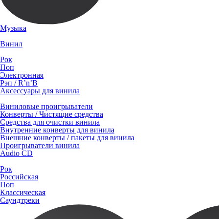
Музыка
Винил
Рок
Поп
Электронная
Рэп / R’n’B
Аксессуары для винила
Виниловые проигрыватели
Конверты / Чистящие средства
Средства для очистки винила
Внутренние конверты для винила
Внешние конверты / пакеты для винила
Проигрыватели винила
Audio CD
Рок
Российская
Поп
Классическая
Саундтреки