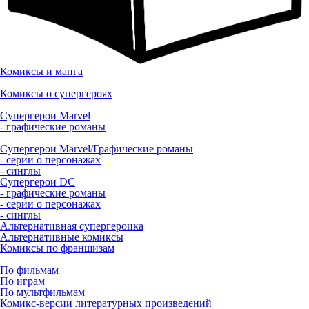
Комиксы и манга
Комиксы о супергероях
Супергерои Marvel
- графические романы
Супергерои Marvel/Графические романы
- серии о персонажах
- синглы
Супергерои DC
- графические романы
- серии о персонажах
- синглы
Альтернативная супергероика
Альтернативные комиксы
Комиксы по франшизам
По фильмам
По играм
По мультфильмам
Комикс-версии литературных произведений