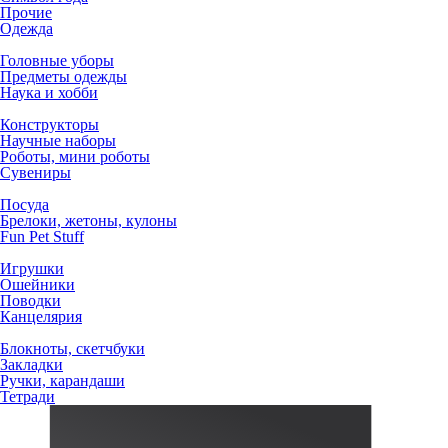
Прочие
Одежда
Головные уборы
Предметы одежды
Наука и хобби
Конструкторы
Научные наборы
Роботы, мини роботы
Сувениры
Посуда
Брелоки, жетоны, кулоны
Fun Pet Stuff
Игрушки
Ошейники
Поводки
Канцелярия
Блокноты, скетчбуки
Закладки
Ручки, карандаши
Тетради