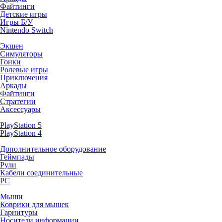
Файтинги
Детские игры
Игры Б/У
Nintendo Switch
Экшен
Симуляторы
Гонки
Ролевые игры
Приключения
Аркады
Файтинги
Стратегии
Аксессуары
PlayStation 5
PlayStation 4
Дополнительное оборудование
Геймпады
Рули
Кабели соединительные
PC
Мыши
Коврики для мышек
Гарнитуры
Носители информации