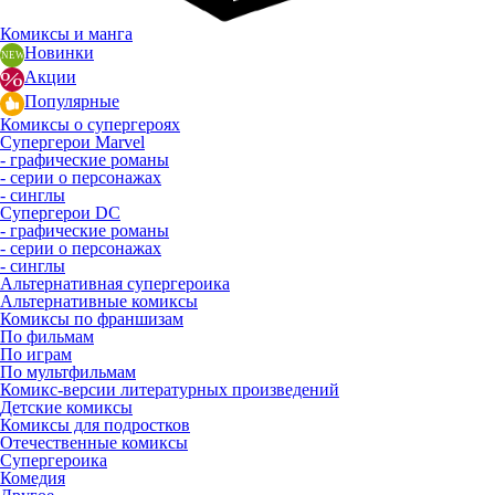
Комиксы и манга
Новинки
Акции
Популярные
Комиксы о супергероях
Супергерои Marvel
- графические романы
- серии о персонажах
- синглы
Супергерои DC
- графические романы
- серии о персонажах
- синглы
Альтернативная супергероика
Альтернативные комиксы
Комиксы по франшизам
По фильмам
По играм
По мультфильмам
Комикс-версии литературных произведений
Детские комиксы
Комиксы для подростков
Отечественные комиксы
Супергероика
Комедия