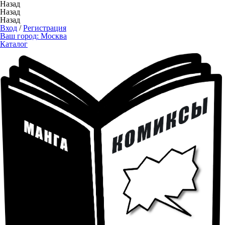
Назад
Назад
Назад
Вход
/
Регистрация
Ваш город:
Москва
Каталог