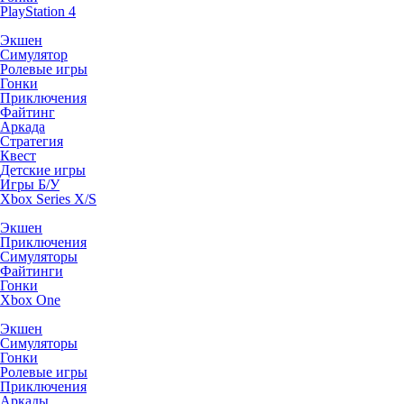
PlayStation 4
Экшен
Симулятор
Ролевые игры
Гонки
Приключения
Файтинг
Аркада
Стратегия
Квест
Детские игры
Игры Б/У
Xbox Series X/S
Экшен
Приключения
Симуляторы
Файтинги
Гонки
Xbox One
Экшен
Симуляторы
Гонки
Ролевые игры
Приключения
Аркады