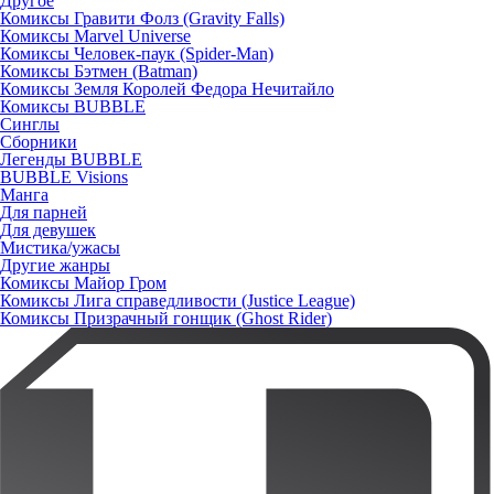
Другое
Комиксы Гравити Фолз (Gravity Falls)
Комиксы Marvel Universe
Комиксы Человек-паук (Spider-Man)
Комиксы Бэтмен (Batman)
Комиксы Земля Королей Федора Нечитайло
Комиксы BUBBLE
Синглы
Сборники
Легенды BUBBLE
BUBBLE Visions
Манга
Для парней
Для девушек
Мистика/ужасы
Другие жанры
Комиксы Майор Гром
Комиксы Лига справедливости (Justice League)
Комиксы Призрачный гонщик (Ghost Rider)