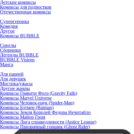
Детские комиксы
Комиксы для подростков
Отечественные комиксы
Супергероика
Комедия
Другое
Комиксы BUBBLE
Синглы
Сборники
Легенды BUBBLE
BUBBLE Visions
Манга
Для парней
Для девушек
Мистика/ужасы
Другие жанры
Комиксы Гравити Фолз (Gravity Falls)
Комиксы Marvel Universe
Комиксы Человек-паук (Spider-Man)
Комиксы Бэтмен (Batman)
Комиксы Земля Королей Федора Нечитайло
Комиксы Майор Гром
Комиксы Лига справедливости (Justice League)
Комиксы Призрачный гонщик (Ghost Rider)