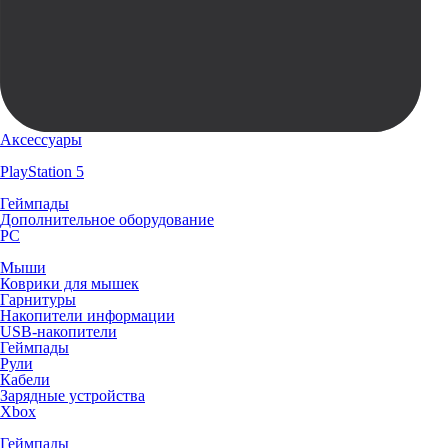
Аксессуары
PlayStation 5
Геймпады
Дополнительное оборудование
PC
Мыши
Коврики для мышек
Гарнитуры
Накопители информации
USB-накопители
Геймпады
Рули
Кабели
Зарядные устройства
Xbox
Геймпады