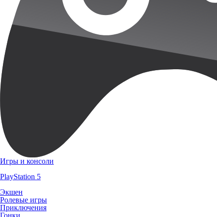
Игры и консоли
PlayStation 5
Экшен
Ролевые игры
Приключения
Гонки