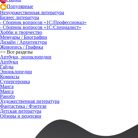
Популярные
Нехудожественная литература
Бизнес литература
- Сборник вопросов «1С:Профессионал»
- Сборник вопросов «1С:Специалист»
Хобби и творчество
Мемуары / Биографии
Дизайн / Архитектура
Живопись / Графика
>> Все разделы
Артбуки, энциклопедии
Артбуки
Гайды
Энциклопедии
Комиксы
Супергероика
Манга
Манга
Ранобэ
Художественная литература
Фантастика / Фэнтези
Детская литература
Обзоры и рецензии