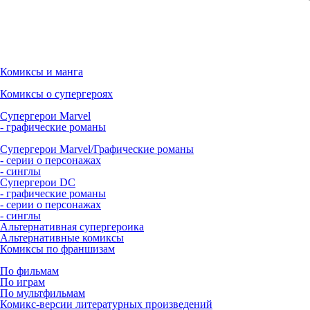
Комиксы и манга
Комиксы о супергероях
Супергерои Marvel
- графические романы
Супергерои Marvel/Графические романы
- серии о персонажах
- синглы
Супергерои DC
- графические романы
- серии о персонажах
- синглы
Альтернативная супергероика
Альтернативные комиксы
Комиксы по франшизам
По фильмам
По играм
По мультфильмам
Комикс-версии литературных произведений