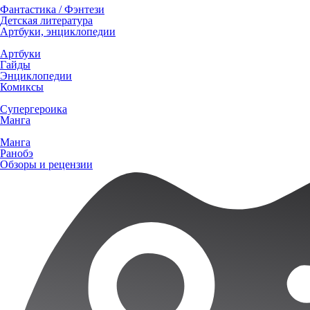
Фантастика / Фэнтези
Детская литература
Артбуки, энциклопедии
Артбуки
Гайды
Энциклопедии
Комиксы
Супергероика
Манга
Манга
Ранобэ
Обзоры и рецензии