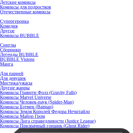
Детские комиксы
Комиксы для подростков
Отечественные комиксы
Супергероика
Комедия
Другое
Комиксы BUBBLE
Синглы
Сборники
Легенды BUBBLE
BUBBLE Visions
Манга
Для парней
Для девушек
Мистика/ужасы
Другие жанры
Комиксы Гравити Фолз (Gravity Falls)
Комиксы Marvel Universe
Комиксы Человек-паук (Spider-Man)
Комиксы Бэтмен (Batman)
Комиксы Земля Королей Федора Нечитайло
Комиксы Майор Гром
Комиксы Лига справедливости (Justice League)
Комиксы Призрачный гонщик (Ghost Rider)