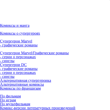
Комиксы и манга
Комиксы о супергероях
Супергерои Marvel
- графические романы
Супергерои Marvel/Графические романы
- серии о персонажах
- синглы
Супергерои DC
- графические романы
- серии о персонажах
- синглы
Альтернативная супергероика
Альтернативные комиксы
Комиксы по франшизам
По фильмам
По играм
По мультфильмам
Комикс-версии литературных произведений