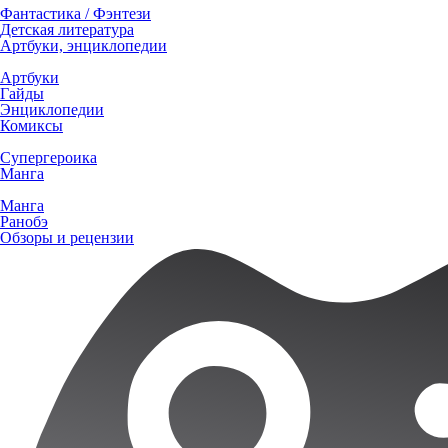
Фантастика / Фэнтези
Детская литература
Артбуки, энциклопедии
Артбуки
Гайды
Энциклопедии
Комиксы
Супергероика
Манга
Манга
Ранобэ
Обзоры и рецензии