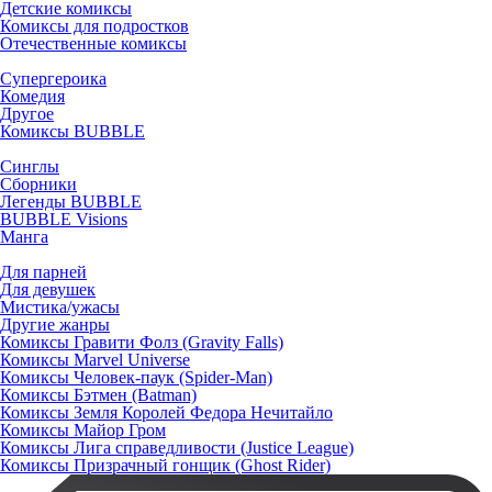
Детские комиксы
Комиксы для подростков
Отечественные комиксы
Супергероика
Комедия
Другое
Комиксы BUBBLE
Синглы
Сборники
Легенды BUBBLE
BUBBLE Visions
Манга
Для парней
Для девушек
Мистика/ужасы
Другие жанры
Комиксы Гравити Фолз (Gravity Falls)
Комиксы Marvel Universe
Комиксы Человек-паук (Spider-Man)
Комиксы Бэтмен (Batman)
Комиксы Земля Королей Федора Нечитайло
Комиксы Майор Гром
Комиксы Лига справедливости (Justice League)
Комиксы Призрачный гонщик (Ghost Rider)