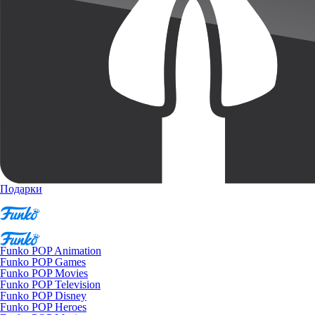
Подарки
Funko POP Animation
Funko POP Games
Funko POP Movies
Funko POP Television
Funko POP Disney
Funko POP Heroes