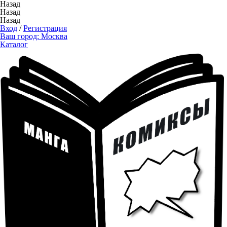
Назад
Назад
Назад
Вход
/
Регистрация
Ваш город:
Москва
Каталог