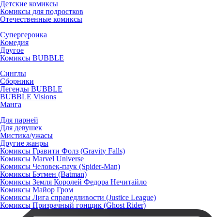
Детские комиксы
Комиксы для подростков
Отечественные комиксы
Супергероика
Комедия
Другое
Комиксы BUBBLE
Синглы
Сборники
Легенды BUBBLE
BUBBLE Visions
Манга
Для парней
Для девушек
Мистика/ужасы
Другие жанры
Комиксы Гравити Фолз (Gravity Falls)
Комиксы Marvel Universe
Комиксы Человек-паук (Spider-Man)
Комиксы Бэтмен (Batman)
Комиксы Земля Королей Федора Нечитайло
Комиксы Майор Гром
Комиксы Лига справедливости (Justice League)
Комиксы Призрачный гонщик (Ghost Rider)