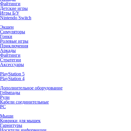
Файтинги
Детские игры
Игры Б/У
Nintendo Switch
Экшен
Симуляторы
Гонки
Ролевые игры
Приключения
Аркады
Файтинги
Стратегии
Аксессуары
PlayStation 5
PlayStation 4
Дополнительное оборудование
Геймпады
Рули
Кабели соединительные
PC
Мыши
Коврики для мышек
Гарнитуры
Носители информации