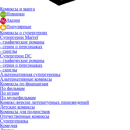
Комиксы и манга
Новинки
Акции
Популярные
Комиксы о супергероях
Супергерои Marvel
- графические романы
- серии о персонажах
- синглы
Супергерои DC
- графические романы
- серии о персонажах
- синглы
Альтернативная супергероика
Альтернативные комиксы
Комиксы по франшизам
По фильмам
По играм
По мультфильмам
Комикс-версии литературных произведений
Детские комиксы
Комиксы для подростков
Отечественные комиксы
Супергероика
Комедия