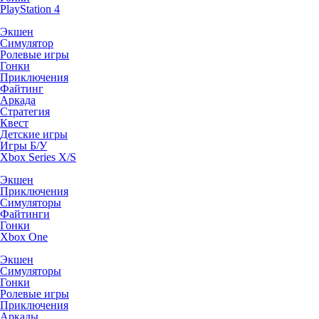
PlayStation 4
Экшен
Симулятор
Ролевые игры
Гонки
Приключения
Файтинг
Аркада
Стратегия
Квест
Детские игры
Игры Б/У
Xbox Series X/S
Экшен
Приключения
Симуляторы
Файтинги
Гонки
Xbox One
Экшен
Симуляторы
Гонки
Ролевые игры
Приключения
Аркады