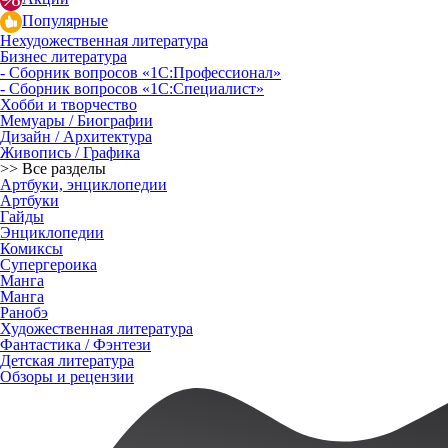
Популярные
Нехудожественная литература
Бизнес литература
- Сборник вопросов «1С:Профессионал»
- Сборник вопросов «1С:Специалист»
Хобби и творчество
Мемуары / Биографии
Дизайн / Архитектура
Живопись / Графика
>> Все разделы
Артбуки, энциклопедии
Артбуки
Гайды
Энциклопедии
Комиксы
Супергероика
Манга
Манга
Ранобэ
Художественная литература
Фантастика / Фэнтези
Детская литература
Обзоры и рецензии