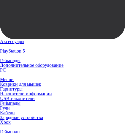
Аксессуары
PlayStation 5
Геймпады
Дополнительное оборудование
PC
Мыши
Коврики для мышек
Гарнитуры
Накопители информации
USB-накопители
Геймпады
Рули
Кабели
Зарядные устройства
Xbox
Геймпады