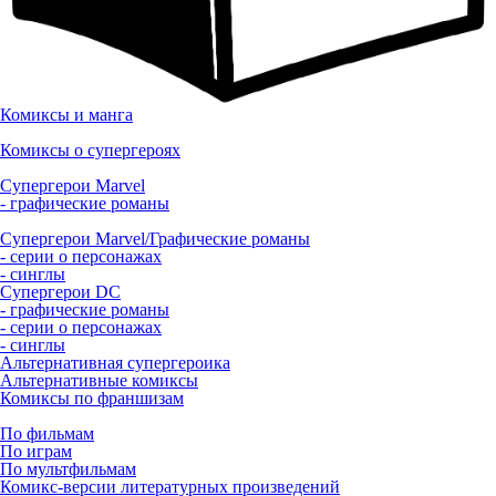
Комиксы и манга
Комиксы о супергероях
Супергерои Marvel
- графические романы
Супергерои Marvel/Графические романы
- серии о персонажах
- синглы
Супергерои DC
- графические романы
- серии о персонажах
- синглы
Альтернативная супергероика
Альтернативные комиксы
Комиксы по франшизам
По фильмам
По играм
По мультфильмам
Комикс-версии литературных произведений