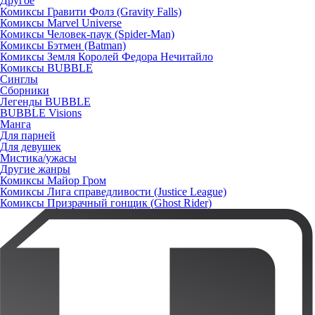
Другое
Комиксы Гравити Фолз (Gravity Falls)
Комиксы Marvel Universe
Комиксы Человек-паук (Spider-Man)
Комиксы Бэтмен (Batman)
Комиксы Земля Королей Федора Нечитайло
Комиксы BUBBLE
Синглы
Сборники
Легенды BUBBLE
BUBBLE Visions
Манга
Для парней
Для девушек
Мистика/ужасы
Другие жанры
Комиксы Майор Гром
Комиксы Лига справедливости (Justice League)
Комиксы Призрачный гонщик (Ghost Rider)