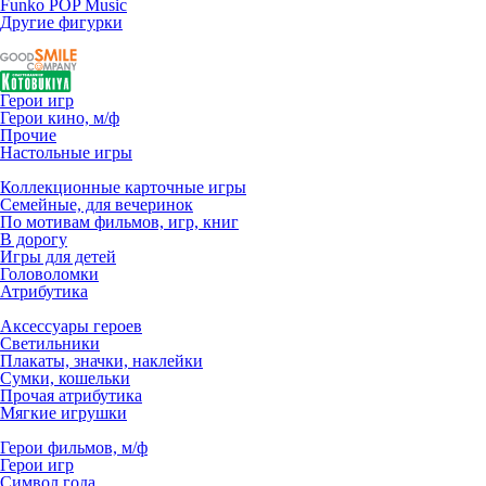
Funko POP Music
Другие фигурки
Герои игр
Герои кино, м/ф
Прочие
Настольные игры
Коллекционные карточные игры
Семейные, для вечеринок
По мотивам фильмов, игр, книг
В дорогу
Игры для детей
Головоломки
Атрибутика
Аксессуары героев
Светильники
Плакаты, значки, наклейки
Сумки, кошельки
Прочая атрибутика
Мягкие игрушки
Герои фильмов, м/ф
Герои игр
Символ года