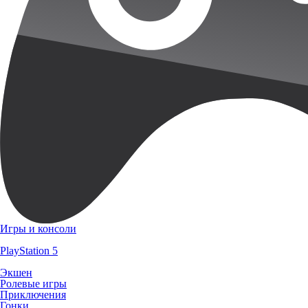
Игры и консоли
PlayStation 5
Экшен
Ролевые игры
Приключения
Гонки