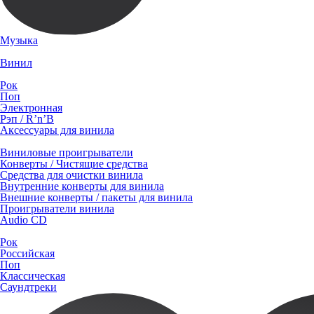
Музыка
Винил
Рок
Поп
Электронная
Рэп / R’n’B
Аксессуары для винила
Виниловые проигрыватели
Конверты / Чистящие средства
Средства для очистки винила
Внутренние конверты для винила
Внешние конверты / пакеты для винила
Проигрыватели винила
Audio CD
Рок
Российская
Поп
Классическая
Саундтреки