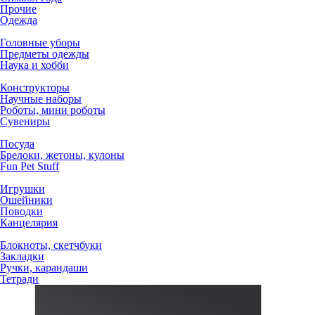
Прочие
Одежда
Головные уборы
Предметы одежды
Наука и хобби
Конструкторы
Научные наборы
Роботы, мини роботы
Сувениры
Посуда
Брелоки, жетоны, кулоны
Fun Pet Stuff
Игрушки
Ошейники
Поводки
Канцелярия
Блокноты, скетчбуки
Закладки
Ручки, карандаши
Тетради