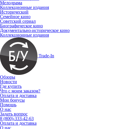
Мелодрама
Коллекционные издания
Исторический
Семейное кино
Советский сериал
Биографическое кино
Документально-историческое кино
Коллекционные издания
Trade-In
Обзоры
Новости
Где купить
Что с моим заказом?
Оплата и доставка
Мои бонусы
Помощь
О нас
Задать вопрос
8 (800)-333-42-63
Оплата и доставка
О нас