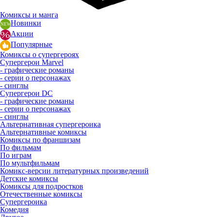
Комиксы и манга
Новинки
Акции
Популярные
Комиксы о супергероях
Супергерои Marvel
- графические романы
- серии о персонажах
- синглы
Супергерои DC
- графические романы
- серии о персонажах
- синглы
Альтернативная супергероика
Альтернативные комиксы
Комиксы по франшизам
По фильмам
По играм
По мультфильмам
Комикс-версии литературных произведений
Детские комиксы
Комиксы для подростков
Отечественные комиксы
Супергероика
Комедия