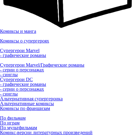
Комиксы и манга
Комиксы о супергероях
Супергерои Marvel
- графические романы
Супергерои Marvel/Графические романы
- серии о персонажах
- синглы
Супергерои DC
- графические романы
- серии о персонажах
- синглы
Альтернативная супергероика
Альтернативные комиксы
Комиксы по франшизам
По фильмам
По играм
По мультфильмам
Комикс-версии литературных произведений