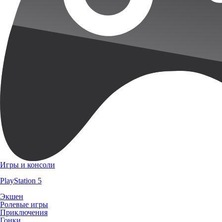
Игры и консоли
PlayStation 5
Экшен
Ролевые игры
Приключения
Гонки