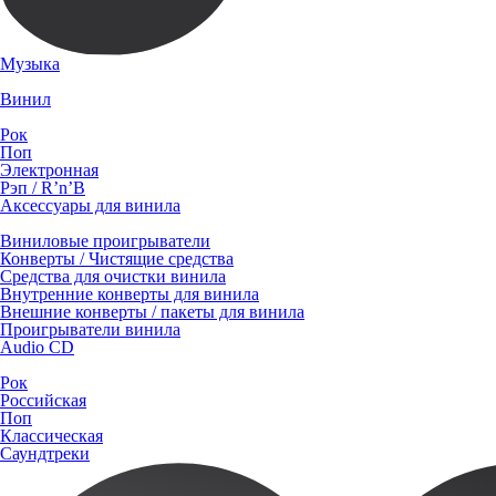
Музыка
Винил
Рок
Поп
Электронная
Рэп / R’n’B
Аксессуары для винила
Виниловые проигрыватели
Конверты / Чистящие средства
Средства для очистки винила
Внутренние конверты для винила
Внешние конверты / пакеты для винила
Проигрыватели винила
Audio CD
Рок
Российская
Поп
Классическая
Саундтреки