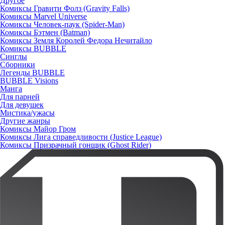
Другое
Комиксы Гравити Фолз (Gravity Falls)
Комиксы Marvel Universe
Комиксы Человек-паук (Spider-Man)
Комиксы Бэтмен (Batman)
Комиксы Земля Королей Федора Нечитайло
Комиксы BUBBLE
Синглы
Сборники
Легенды BUBBLE
BUBBLE Visions
Манга
Для парней
Для девушек
Мистика/ужасы
Другие жанры
Комиксы Майор Гром
Комиксы Лига справедливости (Justice League)
Комиксы Призрачный гонщик (Ghost Rider)