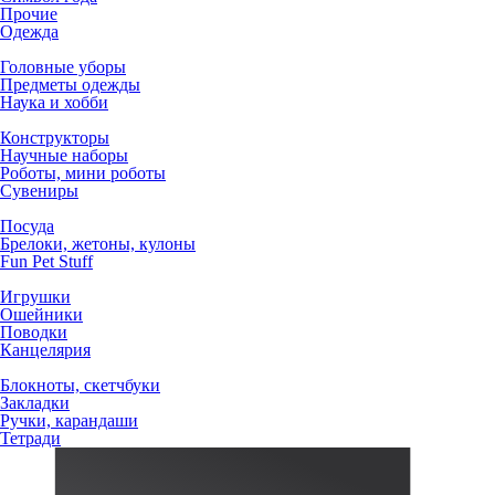
Прочие
Одежда
Головные уборы
Предметы одежды
Наука и хобби
Конструкторы
Научные наборы
Роботы, мини роботы
Сувениры
Посуда
Брелоки, жетоны, кулоны
Fun Pet Stuff
Игрушки
Ошейники
Поводки
Канцелярия
Блокноты, скетчбуки
Закладки
Ручки, карандаши
Тетради