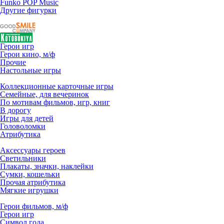
Funko POP Music
Другие фигурки
Герои игр
Герои кино, м/ф
Прочие
Настольные игры
Коллекционные карточные игры
Семейные, для вечеринок
По мотивам фильмов, игр, книг
В дорогу
Игры для детей
Головоломки
Атрибутика
Аксессуары героев
Светильники
Плакаты, значки, наклейки
Сумки, кошельки
Прочая атрибутика
Мягкие игрушки
Герои фильмов, м/ф
Герои игр
Символ года