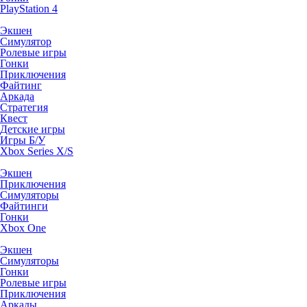
PlayStation 4
Экшен
Симулятор
Ролевые игры
Гонки
Приключения
Файтинг
Аркада
Стратегия
Квест
Детские игры
Игры Б/У
Xbox Series X/S
Экшен
Приключения
Симуляторы
Файтинги
Гонки
Xbox One
Экшен
Симуляторы
Гонки
Ролевые игры
Приключения
Аркады