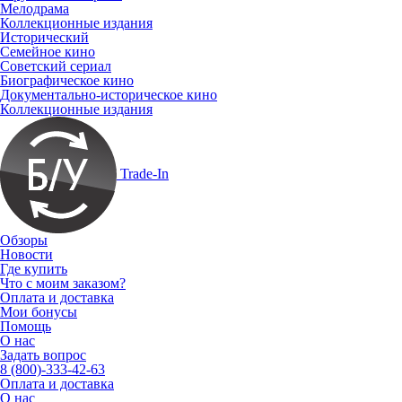
Мелодрама
Коллекционные издания
Исторический
Семейное кино
Советский сериал
Биографическое кино
Документально-историческое кино
Коллекционные издания
Trade-In
Обзоры
Новости
Где купить
Что с моим заказом?
Оплата и доставка
Мои бонусы
Помощь
О нас
Задать вопрос
8 (800)-333-42-63
Оплата и доставка
О нас