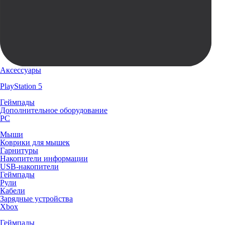
Аксессуары
PlayStation 5
Геймпады
Дополнительное оборудование
PC
Мыши
Коврики для мышек
Гарнитуры
Накопители информации
USB-накопители
Геймпады
Рули
Кабели
Зарядные устройства
Xbox
Геймпады