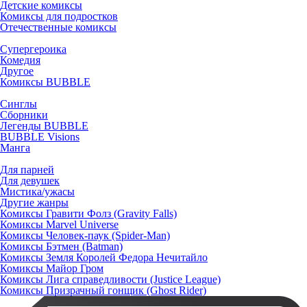
Детские комиксы
Комиксы для подростков
Отечественные комиксы
Супергероика
Комедия
Другое
Комиксы BUBBLE
Синглы
Сборники
Легенды BUBBLE
BUBBLE Visions
Манга
Для парней
Для девушек
Мистика/ужасы
Другие жанры
Комиксы Гравити Фолз (Gravity Falls)
Комиксы Marvel Universe
Комиксы Человек-паук (Spider-Man)
Комиксы Бэтмен (Batman)
Комиксы Земля Королей Федора Нечитайло
Комиксы Майор Гром
Комиксы Лига справедливости (Justice League)
Комиксы Призрачный гонщик (Ghost Rider)