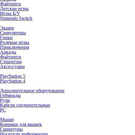
Файтинги
Детские игры
Игры Б/У
Nintendo Switch
Экшен
Симуляторы
Гонки
Ролевые игры
Приключения
Аркады
Файтинги
Стратегии
Аксессуары
PlayStation 5
PlayStation 4
Дополнительное оборудование
Геймпады
Рули
Кабели соединительные
PC
Мыши
Коврики для мышек
Гарнитуры
Носители информации