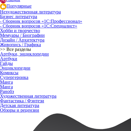
Популярные
Нехудожественная литература
Бизнес литература
- Сборник вопросов «1С:Профессионал»
- Сборник вопросов «1С:Специалист»
Хобби и творчество
Мемуары / Биографии
Дизайн / Архитектура
Живопись / Графика
>> Все разделы
Артбуки, энциклопедии
Артбуки
Гайды
Энциклопедии
Комиксы
Супергероика
Манга
Манга
Ранобэ
Художественная литература
Фантастика / Фэнтези
Детская литература
Обзоры и рецензии