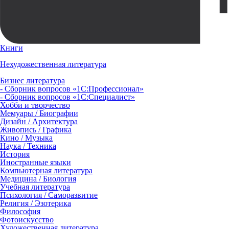
Книги
Нехудожественная литература
Бизнес литература
- Сборник вопросов «1С:Профессионал»
- Сборник вопросов «1С:Специалист»
Хобби и творчество
Мемуары / Биографии
Дизайн / Архитектура
Живопись / Графика
Кино / Музыка
Наука / Техника
История
Иностранные языки
Компьютерная литература
Медицина / Биология
Учебная литература
Психология / Саморазвитие
Религия / Эзотерика
Философия
Фотоискусство
Художественная литература