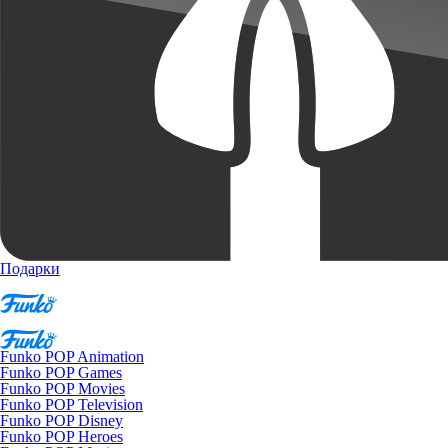
Подарки
Funko POP Animation
Funko POP Games
Funko POP Movies
Funko POP Television
Funko POP Disney
Funko POP Heroes