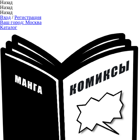
Назад
Назад
Назад
Вход
/
Регистрация
Ваш город:
Москва
Каталог