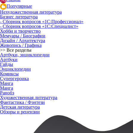
Популярные
Нехудожественная литература
Бизнес литература
- Сборник вопросов «1С:Профессионал»
- Сборник вопросов «1С:Специалист»
Хобби и творчество
Мемуары / Биографии
Дизайн / Архитектура
Живопись / Графика
>> Все разделы
Артбуки, энциклопедии
Артбуки
Гайды
Энциклопедии
Комиксы
Супергероика
Манга
Манга
Ранобэ
Художественная литература
Фантастика / Фэнтези
Детская литература
Обзоры и рецензии