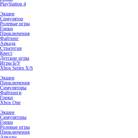
PlayStation 4
Экшен
Симулятор
Ролевые игры
Гонки
Приключения
Файтинг
Аркада
Стратегия
Квест
Детские игры
Игры Б/У
Xbox Series X/S
Экшен
Приключения
Симуляторы
Файтинги
Гонки
Xbox One
Экшен
Симуляторы
Гонки
Ролевые игры
Приключения
Аркады