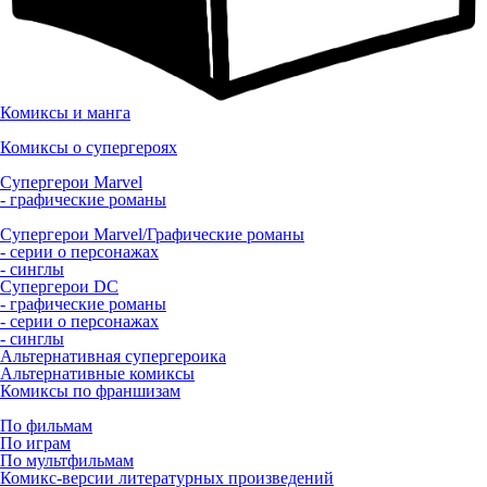
Комиксы и манга
Комиксы о супергероях
Супергерои Marvel
- графические романы
Супергерои Marvel/Графические романы
- серии о персонажах
- синглы
Супергерои DC
- графические романы
- серии о персонажах
- синглы
Альтернативная супергероика
Альтернативные комиксы
Комиксы по франшизам
По фильмам
По играм
По мультфильмам
Комикс-версии литературных произведений