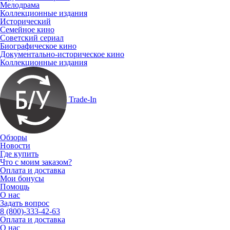
Мелодрама
Коллекционные издания
Исторический
Семейное кино
Советский сериал
Биографическое кино
Документально-историческое кино
Коллекционные издания
Trade-In
Обзоры
Новости
Где купить
Что с моим заказом?
Оплата и доставка
Мои бонусы
Помощь
О нас
Задать вопрос
8 (800)-333-42-63
Оплата и доставка
О нас