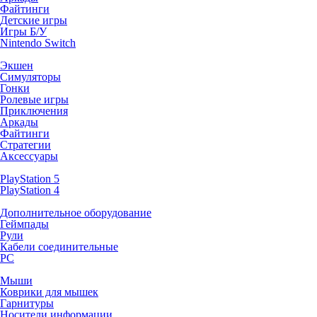
Файтинги
Детские игры
Игры Б/У
Nintendo Switch
Экшен
Симуляторы
Гонки
Ролевые игры
Приключения
Аркады
Файтинги
Стратегии
Аксессуары
PlayStation 5
PlayStation 4
Дополнительное оборудование
Геймпады
Рули
Кабели соединительные
PC
Мыши
Коврики для мышек
Гарнитуры
Носители информации