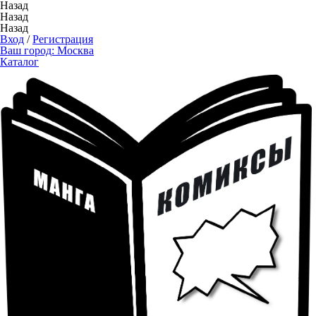
Назад
Назад
Назад
Вход
/
Регистрация
Ваш город:
Москва
Каталог