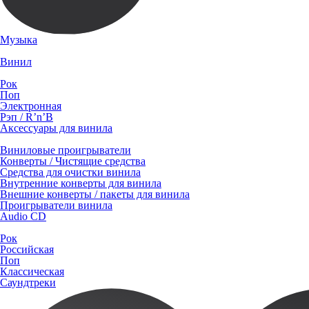
Музыка
Винил
Рок
Поп
Электронная
Рэп / R’n’B
Аксессуары для винила
Виниловые проигрыватели
Конверты / Чистящие средства
Средства для очистки винила
Внутренние конверты для винила
Внешние конверты / пакеты для винила
Проигрыватели винила
Audio CD
Рок
Российская
Поп
Классическая
Саундтреки