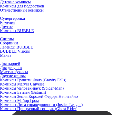
Детские комиксы
Комиксы для подростков
Отечественные комиксы
Супергероика
Комедия
Другое
Комиксы BUBBLE
Синглы
Сборники
Легенды BUBBLE
BUBBLE Visions
Манга
Для парней
Для девушек
Мистика/ужасы
Другие жанры
Комиксы Гравити Фолз (Gravity Falls)
Комиксы Marvel Universe
Комиксы Человек-паук (Spider-Man)
Комиксы Бэтмен (Batman)
Комиксы Земля Королей Федора Нечитайло
Комиксы Майор Гром
Комиксы Лига справедливости (Justice League)
Комиксы Призрачный гонщик (Ghost Rider)