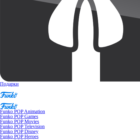
Подарки
Funko POP Animation
Funko POP Games
Funko POP Movies
Funko POP Television
Funko POP Disney
Funko POP Heroes