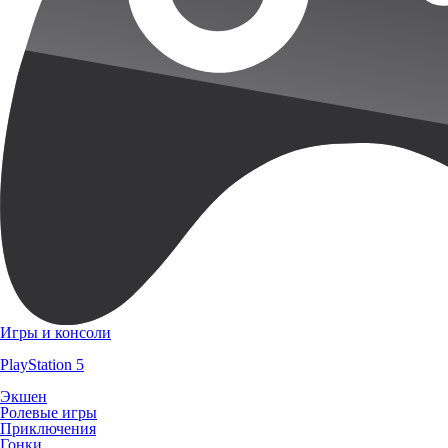
Игры и консоли
PlayStation 5
Экшен
Ролевые игры
Приключения
Гонки