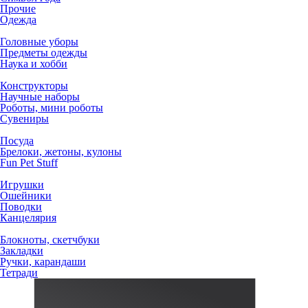
Прочие
Одежда
Головные уборы
Предметы одежды
Наука и хобби
Конструкторы
Научные наборы
Роботы, мини роботы
Сувениры
Посуда
Брелоки, жетоны, кулоны
Fun Pet Stuff
Игрушки
Ошейники
Поводки
Канцелярия
Блокноты, скетчбуки
Закладки
Ручки, карандаши
Тетради