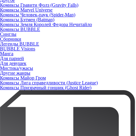
Другое
Комиксы Гравити Фолз (Gravity Falls)
Комиксы Marvel Universe
Комиксы Человек-паук (Spider-Man)
Комиксы Бэтмен (Batman)
Комиксы Земля Королей Федора Нечитайло
Комиксы BUBBLE
Синглы
Сборники
Легенды BUBBLE
BUBBLE Visions
Манга
Для парней
Для девушек
Мистика/ужасы
Другие жанры
Комиксы Майор Гром
Комиксы Лига справедливости (Justice League)
Комиксы Призрачный гонщик (Ghost Rider)