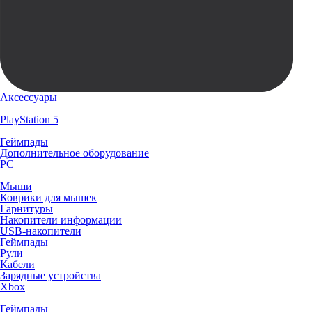
Аксессуары
PlayStation 5
Геймпады
Дополнительное оборудование
PC
Мыши
Коврики для мышек
Гарнитуры
Накопители информации
USB-накопители
Геймпады
Рули
Кабели
Зарядные устройства
Xbox
Геймпады