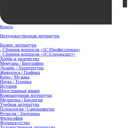
Книги
Нехудожественная литература
Бизнес литература
- Сборник вопросов «1С:Профессионал»
- Сборник вопросов «1С:Специалист»
Хобби и творчество
Мемуары / Биографии
Дизайн / Архитектура
Живопись / Графика
Кино / Музыка
Наука / Техника
История
Иностранные языки
Компьютерная литература
Медицина / Биология
Учебная литература
Психология / Саморазвитие
Религия / Эзотерика
Философия
Фотоискусство
Художественная литература