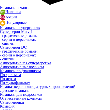
Комиксы и манга
Новинки
Акции
Популярные
Комиксы о супергероях
Супергерои Marvel
- графические романы
- серии о персонажах
- синглы
Супергерои DC
- графические романы
- серии о персонажах
- синглы
Альтернативная супергероика
Альтернативные комиксы
Комиксы по франшизам
По фильмам
По играм
По мультфильмам
Комикс-версии литературных произведений
Детские комиксы
Комиксы для подростков
Отечественные комиксы
Супергероика
Комедия