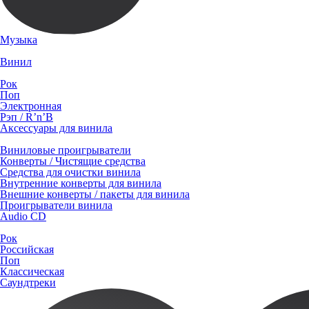
Музыка
Винил
Рок
Поп
Электронная
Рэп / R’n’B
Аксессуары для винила
Виниловые проигрыватели
Конверты / Чистящие средства
Средства для очистки винила
Внутренние конверты для винила
Внешние конверты / пакеты для винила
Проигрыватели винила
Audio CD
Рок
Российская
Поп
Классическая
Саундтреки