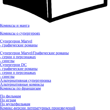
Комиксы и манга
Комиксы о супергероях
Супергерои Marvel
- графические романы
Супергерои Marvel/Графические романы
- серии о персонажах
- синглы
Супергерои DC
- графические романы
- серии о персонажах
- синглы
Альтернативная супергероика
Альтернативные комиксы
Комиксы по франшизам
По фильмам
По играм
По мультфильмам
Комикс-версии литературных произведений