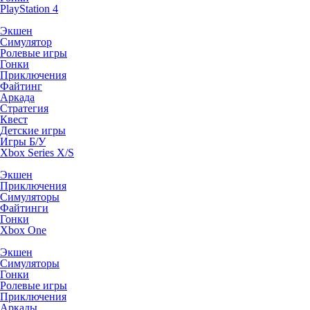
PlayStation 4
Экшен
Симулятор
Ролевые игры
Гонки
Приключения
Файтинг
Аркада
Стратегия
Квест
Детские игры
Игры Б/У
Xbox Series X/S
Экшен
Приключения
Симуляторы
Файтинги
Гонки
Xbox One
Экшен
Симуляторы
Гонки
Ролевые игры
Приключения
Аркады