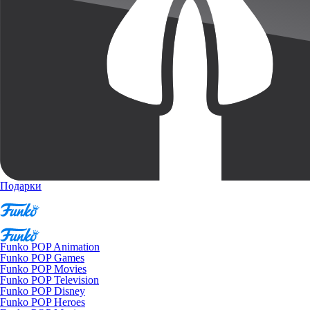
Подарки
Funko POP Animation
Funko POP Games
Funko POP Movies
Funko POP Television
Funko POP Disney
Funko POP Heroes