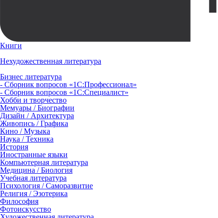
Книги
Нехудожественная литература
Бизнес литература
- Сборник вопросов «1С:Профессионал»
- Сборник вопросов «1С:Специалист»
Хобби и творчество
Мемуары / Биографии
Дизайн / Архитектура
Живопись / Графика
Кино / Музыка
Наука / Техника
История
Иностранные языки
Компьютерная литература
Медицина / Биология
Учебная литература
Психология / Саморазвитие
Религия / Эзотерика
Философия
Фотоискусство
Художественная литература