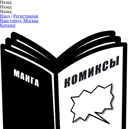
Назад
Назад
Назад
Вход
/
Регистрация
Ваш город:
Москва
Каталог