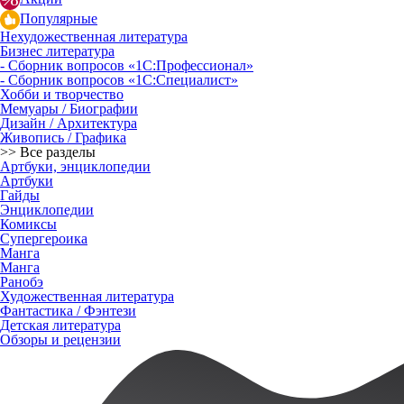
Популярные
Нехудожественная литература
Бизнес литература
- Сборник вопросов «1С:Профессионал»
- Сборник вопросов «1С:Специалист»
Хобби и творчество
Мемуары / Биографии
Дизайн / Архитектура
Живопись / Графика
>> Все разделы
Артбуки, энциклопедии
Артбуки
Гайды
Энциклопедии
Комиксы
Супергероика
Манга
Манга
Ранобэ
Художественная литература
Фантастика / Фэнтези
Детская литература
Обзоры и рецензии