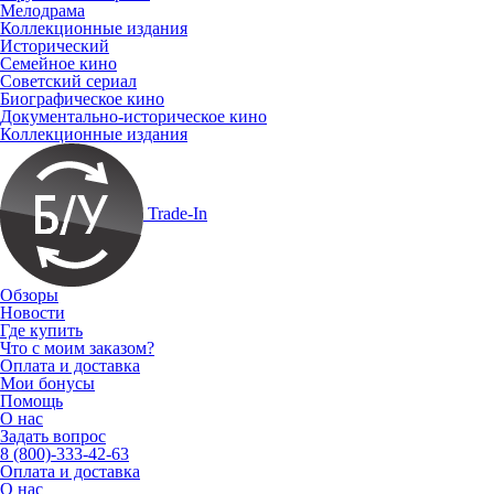
Мелодрама
Коллекционные издания
Исторический
Семейное кино
Советский сериал
Биографическое кино
Документально-историческое кино
Коллекционные издания
Trade-In
Обзоры
Новости
Где купить
Что с моим заказом?
Оплата и доставка
Мои бонусы
Помощь
О нас
Задать вопрос
8 (800)-333-42-63
Оплата и доставка
О нас