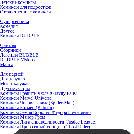
Детские комиксы
Комиксы для подростков
Отечественные комиксы
Супергероика
Комедия
Другое
Комиксы BUBBLE
Синглы
Сборники
Легенды BUBBLE
BUBBLE Visions
Манга
Для парней
Для девушек
Мистика/ужасы
Другие жанры
Комиксы Гравити Фолз (Gravity Falls)
Комиксы Marvel Universe
Комиксы Человек-паук (Spider-Man)
Комиксы Бэтмен (Batman)
Комиксы Земля Королей Федора Нечитайло
Комиксы Майор Гром
Комиксы Лига справедливости (Justice League)
Комиксы Призрачный гонщик (Ghost Rider)