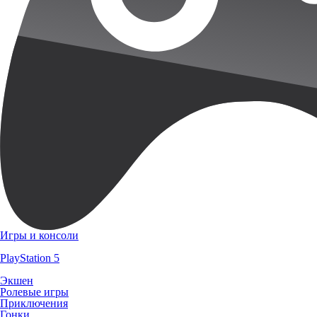
Игры и консоли
PlayStation 5
Экшен
Ролевые игры
Приключения
Гонки