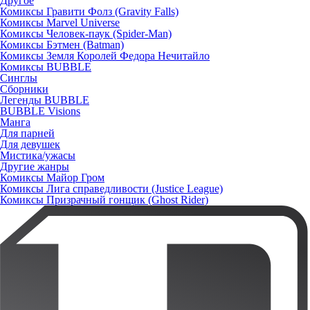
Другое
Комиксы Гравити Фолз (Gravity Falls)
Комиксы Marvel Universe
Комиксы Человек-паук (Spider-Man)
Комиксы Бэтмен (Batman)
Комиксы Земля Королей Федора Нечитайло
Комиксы BUBBLE
Синглы
Сборники
Легенды BUBBLE
BUBBLE Visions
Манга
Для парней
Для девушек
Мистика/ужасы
Другие жанры
Комиксы Майор Гром
Комиксы Лига справедливости (Justice League)
Комиксы Призрачный гонщик (Ghost Rider)