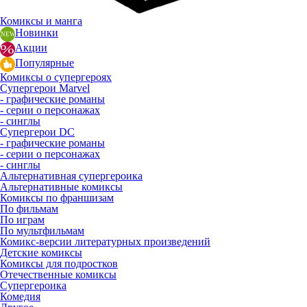
Комиксы и манга
Новинки
Акции
Популярные
Комиксы о супергероях
Супергерои Marvel
- графические романы
- серии о персонажах
- синглы
Супергерои DC
- графические романы
- серии о персонажах
- синглы
Альтернативная супергероика
Альтернативные комиксы
Комиксы по франшизам
По фильмам
По играм
По мультфильмам
Комикс-версии литературных произведений
Детские комиксы
Комиксы для подростков
Отечественные комиксы
Супергероика
Комедия