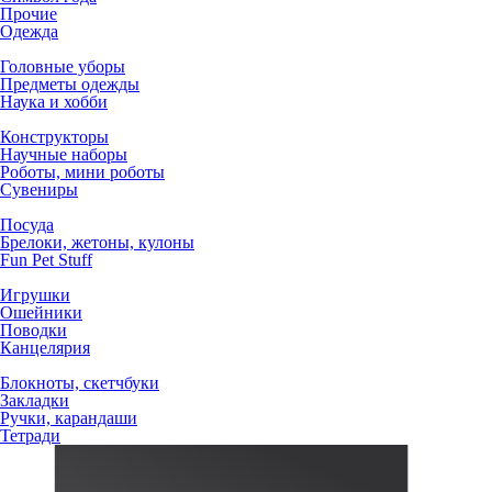
Прочие
Одежда
Головные уборы
Предметы одежды
Наука и хобби
Конструкторы
Научные наборы
Роботы, мини роботы
Сувениры
Посуда
Брелоки, жетоны, кулоны
Fun Pet Stuff
Игрушки
Ошейники
Поводки
Канцелярия
Блокноты, скетчбуки
Закладки
Ручки, карандаши
Тетради