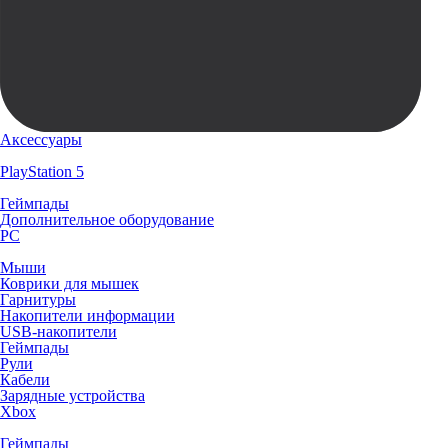
Аксессуары
PlayStation 5
Геймпады
Дополнительное оборудование
PC
Мыши
Коврики для мышек
Гарнитуры
Накопители информации
USB-накопители
Геймпады
Рули
Кабели
Зарядные устройства
Xbox
Геймпады