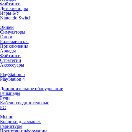
Файтинги
Детские игры
Игры Б/У
Nintendo Switch
Экшен
Симуляторы
Гонки
Ролевые игры
Приключения
Аркады
Файтинги
Стратегии
Аксессуары
PlayStation 5
PlayStation 4
Дополнительное оборудование
Геймпады
Рули
Кабели соединительные
PC
Мыши
Коврики для мышек
Гарнитуры
Носители информации