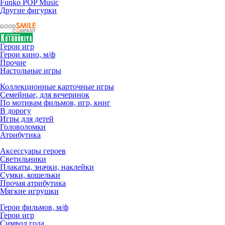
Funko POP Music
Другие фигурки
Герои игр
Герои кино, м/ф
Прочие
Настольные игры
Коллекционные карточные игры
Семейные, для вечеринок
По мотивам фильмов, игр, книг
В дорогу
Игры для детей
Головоломки
Атрибутика
Аксессуары героев
Светильники
Плакаты, значки, наклейки
Сумки, кошельки
Прочая атрибутика
Мягкие игрушки
Герои фильмов, м/ф
Герои игр
Символ года