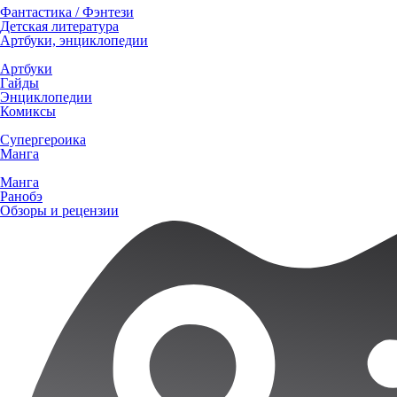
Фантастика / Фэнтези
Детская литература
Артбуки, энциклопедии
Артбуки
Гайды
Энциклопедии
Комиксы
Супергероика
Манга
Манга
Ранобэ
Обзоры и рецензии