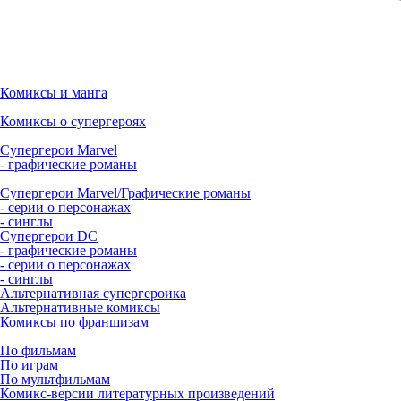
Комиксы и манга
Комиксы о супергероях
Супергерои Marvel
- графические романы
Супергерои Marvel/Графические романы
- серии о персонажах
- синглы
Супергерои DC
- графические романы
- серии о персонажах
- синглы
Альтернативная супергероика
Альтернативные комиксы
Комиксы по франшизам
По фильмам
По играм
По мультфильмам
Комикс-версии литературных произведений