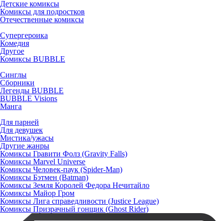
Детские комиксы
Комиксы для подростков
Отечественные комиксы
Супергероика
Комедия
Другое
Комиксы BUBBLE
Синглы
Сборники
Легенды BUBBLE
BUBBLE Visions
Манга
Для парней
Для девушек
Мистика/ужасы
Другие жанры
Комиксы Гравити Фолз (Gravity Falls)
Комиксы Marvel Universe
Комиксы Человек-паук (Spider-Man)
Комиксы Бэтмен (Batman)
Комиксы Земля Королей Федора Нечитайло
Комиксы Майор Гром
Комиксы Лига справедливости (Justice League)
Комиксы Призрачный гонщик (Ghost Rider)