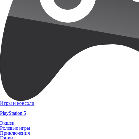
Игры и консоли
PlayStation 5
Экшен
Ролевые игры
Приключения
Гонки