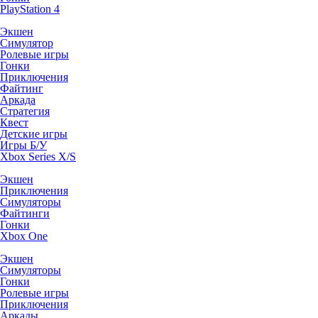
PlayStation 4
Экшен
Симулятор
Ролевые игры
Гонки
Приключения
Файтинг
Аркада
Стратегия
Квест
Детские игры
Игры Б/У
Xbox Series X/S
Экшен
Приключения
Симуляторы
Файтинги
Гонки
Xbox One
Экшен
Симуляторы
Гонки
Ролевые игры
Приключения
Аркады