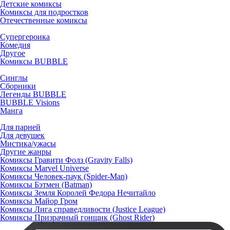
Детские комиксы
Комиксы для подростков
Отечественные комиксы
Супергероика
Комедия
Другое
Комиксы BUBBLE
Синглы
Сборники
Легенды BUBBLE
BUBBLE Visions
Манга
Для парней
Для девушек
Мистика/ужасы
Другие жанры
Комиксы Гравити Фолз (Gravity Falls)
Комиксы Marvel Universe
Комиксы Человек-паук (Spider-Man)
Комиксы Бэтмен (Batman)
Комиксы Земля Королей Федора Нечитайло
Комиксы Майор Гром
Комиксы Лига справедливости (Justice League)
Комиксы Призрачный гонщик (Ghost Rider)