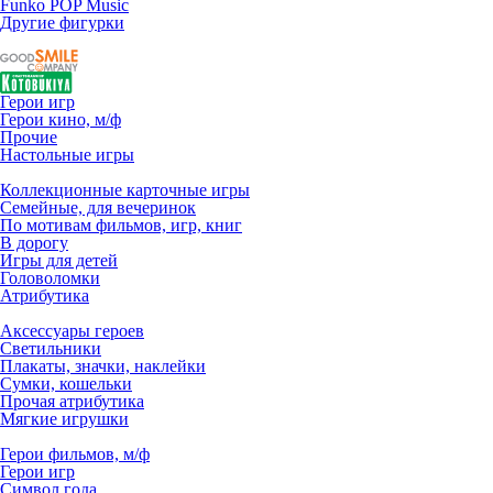
Funko POP Music
Другие фигурки
Герои игр
Герои кино, м/ф
Прочие
Настольные игры
Коллекционные карточные игры
Семейные, для вечеринок
По мотивам фильмов, игр, книг
В дорогу
Игры для детей
Головоломки
Атрибутика
Аксессуары героев
Светильники
Плакаты, значки, наклейки
Сумки, кошельки
Прочая атрибутика
Мягкие игрушки
Герои фильмов, м/ф
Герои игр
Символ года