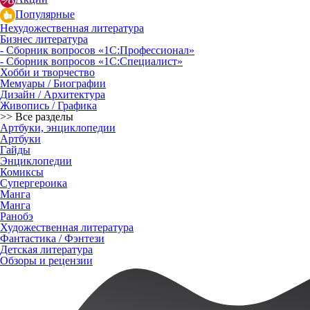
Популярные
Нехудожественная литература
Бизнес литература
- Сборник вопросов «1С:Профессионал»
- Сборник вопросов «1С:Специалист»
Хобби и творчество
Мемуары / Биографии
Дизайн / Архитектура
Живопись / Графика
>> Все разделы
Артбуки, энциклопедии
Артбуки
Гайды
Энциклопедии
Комиксы
Супергероика
Манга
Манга
Ранобэ
Художественная литература
Фантастика / Фэнтези
Детская литература
Обзоры и рецензии