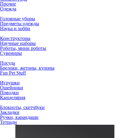
Прочие
Одежда
Головные уборы
Предметы одежды
Наука и хобби
Конструкторы
Научные наборы
Роботы, мини роботы
Сувениры
Посуда
Брелоки, жетоны, кулоны
Fun Pet Stuff
Игрушки
Ошейники
Поводки
Канцелярия
Блокноты, скетчбуки
Закладки
Ручки, карандаши
Тетради