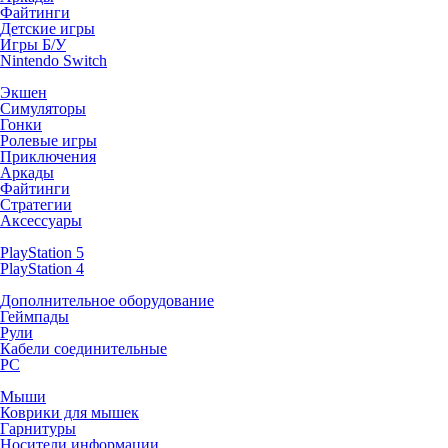
Файтинги
Детские игры
Игры Б/У
Nintendo Switch
Экшен
Симуляторы
Гонки
Ролевые игры
Приключения
Аркады
Файтинги
Стратегии
Аксессуары
PlayStation 5
PlayStation 4
Дополнительное оборудование
Геймпады
Рули
Кабели соединительные
PC
Мыши
Коврики для мышек
Гарнитуры
Носители информации