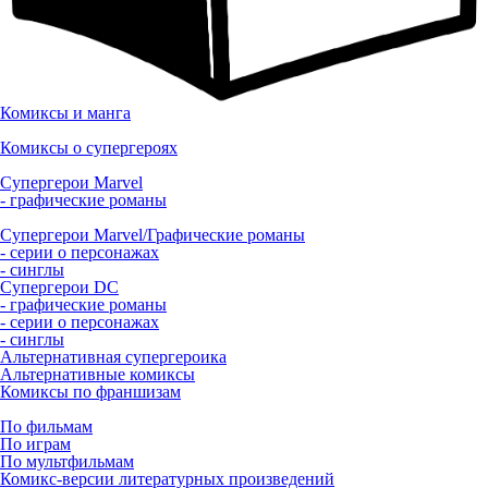
Комиксы и манга
Комиксы о супергероях
Супергерои Marvel
- графические романы
Супергерои Marvel/Графические романы
- серии о персонажах
- синглы
Супергерои DC
- графические романы
- серии о персонажах
- синглы
Альтернативная супергероика
Альтернативные комиксы
Комиксы по франшизам
По фильмам
По играм
По мультфильмам
Комикс-версии литературных произведений