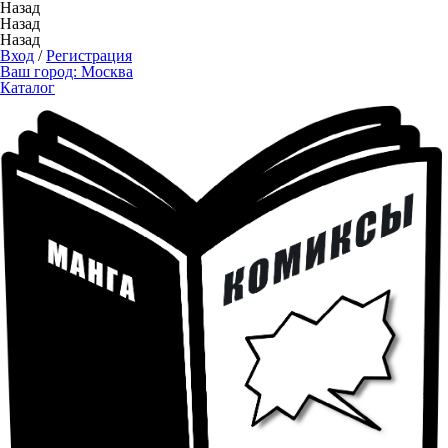
Назад
Назад
Назад
Вход
/
Регистрация
Ваш город:
Москва
Каталог