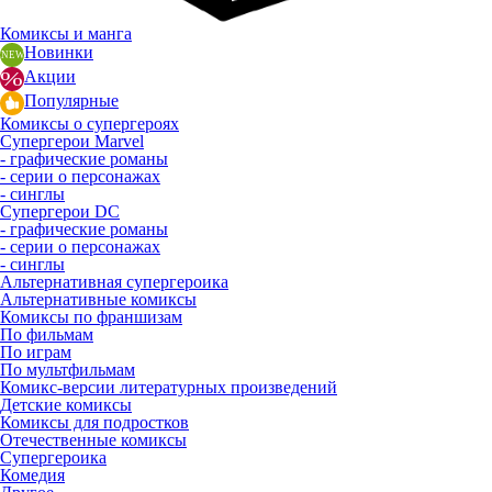
Комиксы и манга
Новинки
Акции
Популярные
Комиксы о супергероях
Супергерои Marvel
- графические романы
- серии о персонажах
- синглы
Супергерои DC
- графические романы
- серии о персонажах
- синглы
Альтернативная супергероика
Альтернативные комиксы
Комиксы по франшизам
По фильмам
По играм
По мультфильмам
Комикс-версии литературных произведений
Детские комиксы
Комиксы для подростков
Отечественные комиксы
Супергероика
Комедия