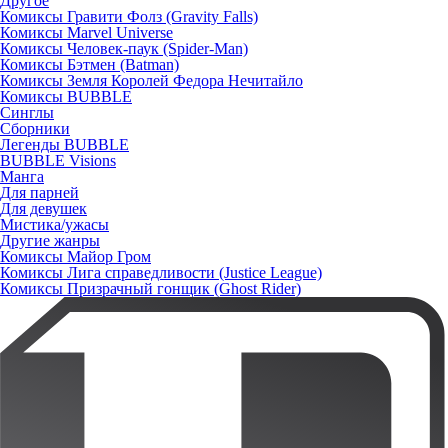
Другое
Комиксы Гравити Фолз (Gravity Falls)
Комиксы Marvel Universe
Комиксы Человек-паук (Spider-Man)
Комиксы Бэтмен (Batman)
Комиксы Земля Королей Федора Нечитайло
Комиксы BUBBLE
Синглы
Сборники
Легенды BUBBLE
BUBBLE Visions
Манга
Для парней
Для девушек
Мистика/ужасы
Другие жанры
Комиксы Майор Гром
Комиксы Лига справедливости (Justice League)
Комиксы Призрачный гонщик (Ghost Rider)