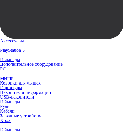
Аксессуары
PlayStation 5
Геймпады
Дополнительное оборудование
PC
Мыши
Коврики для мышек
Гарнитуры
Накопители информации
USB-накопители
Геймпады
Рули
Кабели
Зарядные устройства
Xbox
Геймпады