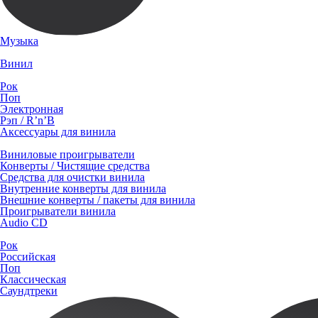
Музыка
Винил
Рок
Поп
Электронная
Рэп / R’n’B
Аксессуары для винила
Виниловые проигрыватели
Конверты / Чистящие средства
Средства для очистки винила
Внутренние конверты для винила
Внешние конверты / пакеты для винила
Проигрыватели винила
Audio CD
Рок
Российская
Поп
Классическая
Саундтреки