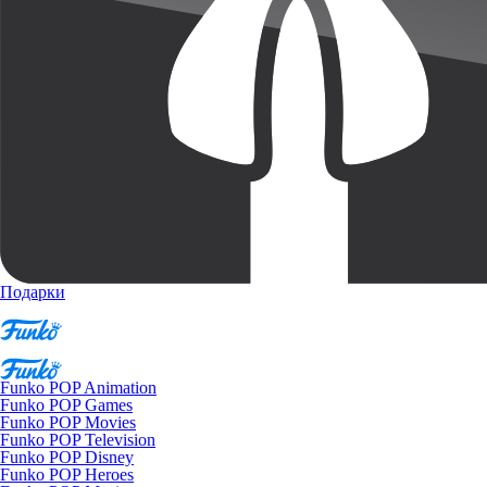
Подарки
Funko POP Animation
Funko POP Games
Funko POP Movies
Funko POP Television
Funko POP Disney
Funko POP Heroes