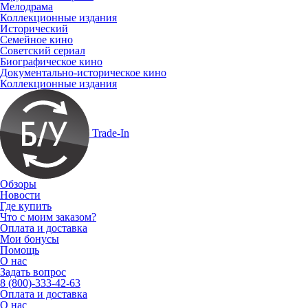
Мелодрама
Коллекционные издания
Исторический
Семейное кино
Советский сериал
Биографическое кино
Документально-историческое кино
Коллекционные издания
Trade-In
Обзоры
Новости
Где купить
Что с моим заказом?
Оплата и доставка
Мои бонусы
Помощь
О нас
Задать вопрос
8 (800)-333-42-63
Оплата и доставка
О нас