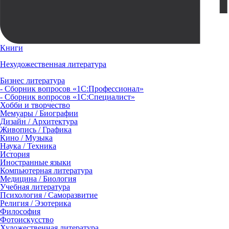
Книги
Нехудожественная литература
Бизнес литература
- Сборник вопросов «1С:Профессионал»
- Сборник вопросов «1С:Специалист»
Хобби и творчество
Мемуары / Биографии
Дизайн / Архитектура
Живопись / Графика
Кино / Музыка
Наука / Техника
История
Иностранные языки
Компьютерная литература
Медицина / Биология
Учебная литература
Психология / Саморазвитие
Религия / Эзотерика
Философия
Фотоискусство
Художественная литература