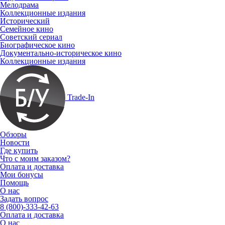
Мелодрама
Коллекционные издания
Исторический
Семейное кино
Советский сериал
Биографическое кино
Документально-историческое кино
Коллекционные издания
Trade-In
Обзоры
Новости
Где купить
Что с моим заказом?
Оплата и доставка
Мои бонусы
Помощь
О нас
Задать вопрос
8 (800)-333-42-63
Оплата и доставка
О нас