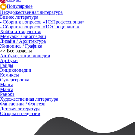
Популярные
Нехудожественная литература
Бизнес литература
- Сборник вопросов «1С:Профессионал»
- Сборник вопросов «1С:Специалист»
Хобби и творчество
Мемуары / Биографии
Дизайн / Архитектура
Живопись / Графика
>> Все разделы
Артбуки, энциклопедии
Артбуки
Гайды
Энциклопедии
Комиксы
Супергероика
Манга
Манга
Ранобэ
Художественная литература
Фантастика / Фэнтези
Детская литература
Обзоры и рецензии