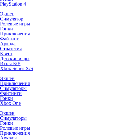
PlayStation 4
Экшен
Симулятор
Ролевые игры
Гонки
Приключения
Файтинг
Аркада
Стратегия
Квест
Детские игры
Игры Б/У
Xbox Series X/S
Экшен
Приключения
Симуляторы
Файтинги
Гонки
Xbox One
Экшен
Симуляторы
Гонки
Ролевые игры
Приключения
Аркады