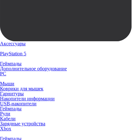
Аксессуары
PlayStation 5
Геймпады
Дополнительное оборудование
PC
Мыши
Коврики для мышек
Гарнитуры
Накопители информации
USB-накопители
Геймпады
Рули
Кабели
Зарядные устройства
Xbox
Геймпады