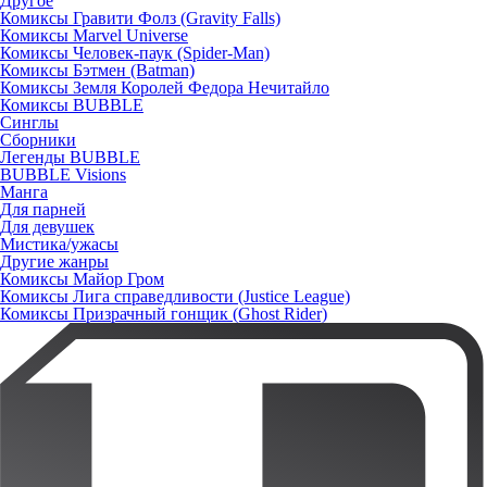
Другое
Комиксы Гравити Фолз (Gravity Falls)
Комиксы Marvel Universe
Комиксы Человек-паук (Spider-Man)
Комиксы Бэтмен (Batman)
Комиксы Земля Королей Федора Нечитайло
Комиксы BUBBLE
Синглы
Сборники
Легенды BUBBLE
BUBBLE Visions
Манга
Для парней
Для девушек
Мистика/ужасы
Другие жанры
Комиксы Майор Гром
Комиксы Лига справедливости (Justice League)
Комиксы Призрачный гонщик (Ghost Rider)