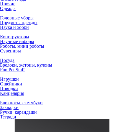
Прочие
Одежда
Головные уборы
Предметы одежды
Наука и хобби
Конструкторы
Научные наборы
Роботы, мини роботы
Сувениры
Посуда
Брелоки, жетоны, кулоны
Fun Pet Stuff
Игрушки
Ошейники
Поводки
Канцелярия
Блокноты, скетчбуки
Закладки
Ручки, карандаши
Тетради