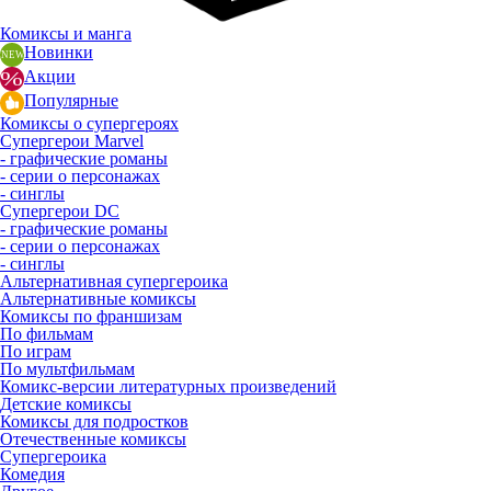
Комиксы и манга
Новинки
Акции
Популярные
Комиксы о супергероях
Супергерои Marvel
- графические романы
- серии о персонажах
- синглы
Супергерои DC
- графические романы
- серии о персонажах
- синглы
Альтернативная супергероика
Альтернативные комиксы
Комиксы по франшизам
По фильмам
По играм
По мультфильмам
Комикс-версии литературных произведений
Детские комиксы
Комиксы для подростков
Отечественные комиксы
Супергероика
Комедия