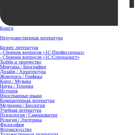
Книги
Нехудожественная литература
Бизнес литература
- Сборник вопросов «1С:Профессионал»
- Сборник вопросов «1С:Специалист»
Хобби и творчество
Мемуары / Биографии
Дизайн / Архитектура
Живопись / Графика
Кино / Музыка
Наука / Техника
История
Иностранные языки
Компьютерная литература
Медицина / Биология
Учебная литература
Психология / Саморазвитие
Религия / Эзотерика
Философия
Фотоискусство
Художественная литература