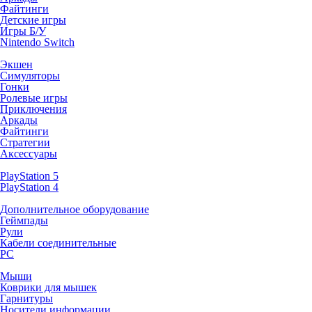
Файтинги
Детские игры
Игры Б/У
Nintendo Switch
Экшен
Симуляторы
Гонки
Ролевые игры
Приключения
Аркады
Файтинги
Стратегии
Аксессуары
PlayStation 5
PlayStation 4
Дополнительное оборудование
Геймпады
Рули
Кабели соединительные
PC
Мыши
Коврики для мышек
Гарнитуры
Носители информации