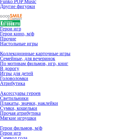
Funko POP Music
Другие фигурки
Герои игр
Герои кино, м/ф
Прочие
Настольные игры
Коллекционные карточные игры
Семейные, для вечеринок
По мотивам фильмов, игр, книг
В дорогу
Игры для детей
Головоломки
Атрибутика
Аксессуары героев
Светильники
Плакаты, значки, наклейки
Сумки, кошельки
Прочая атрибутика
Мягкие игрушки
Герои фильмов, м/ф
Герои игр
Символ года