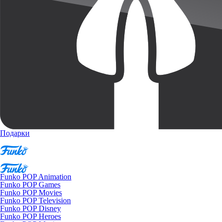
Подарки
Funko POP Animation
Funko POP Games
Funko POP Movies
Funko POP Television
Funko POP Disney
Funko POP Heroes