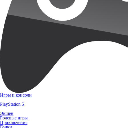
Игры и консоли
PlayStation 5
Экшен
Ролевые игры
Приключения
Гонки