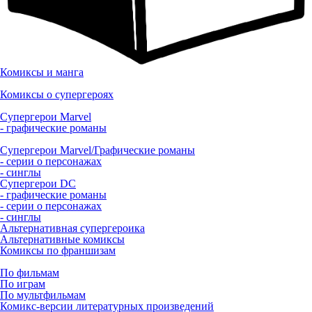
Комиксы и манга
Комиксы о супергероях
Супергерои Marvel
- графические романы
Супергерои Marvel/Графические романы
- серии о персонажах
- синглы
Супергерои DC
- графические романы
- серии о персонажах
- синглы
Альтернативная супергероика
Альтернативные комиксы
Комиксы по франшизам
По фильмам
По играм
По мультфильмам
Комикс-версии литературных произведений