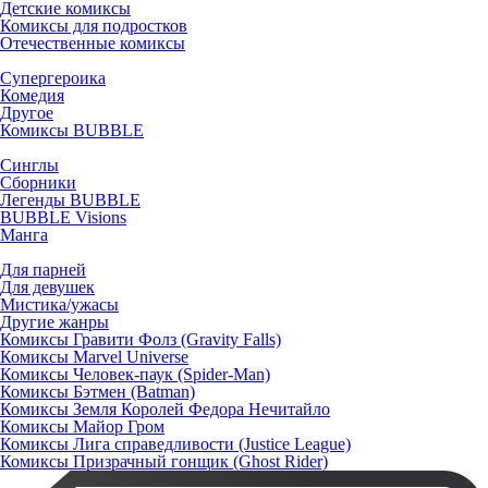
Детские комиксы
Комиксы для подростков
Отечественные комиксы
Супергероика
Комедия
Другое
Комиксы BUBBLE
Синглы
Сборники
Легенды BUBBLE
BUBBLE Visions
Манга
Для парней
Для девушек
Мистика/ужасы
Другие жанры
Комиксы Гравити Фолз (Gravity Falls)
Комиксы Marvel Universe
Комиксы Человек-паук (Spider-Man)
Комиксы Бэтмен (Batman)
Комиксы Земля Королей Федора Нечитайло
Комиксы Майор Гром
Комиксы Лига справедливости (Justice League)
Комиксы Призрачный гонщик (Ghost Rider)