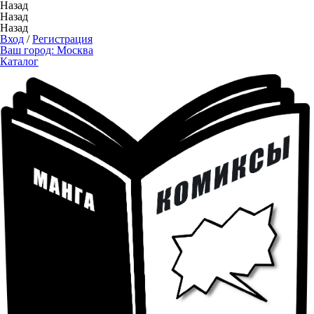
Назад
Назад
Назад
Вход
/
Регистрация
Ваш город:
Москва
Каталог