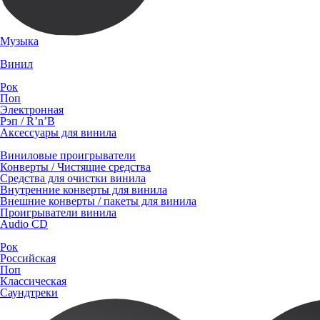
Музыка
Винил
Рок
Поп
Электронная
Рэп / R’n’B
Аксессуары для винила
Виниловые проигрыватели
Конверты / Чистящие средства
Средства для очистки винила
Внутренние конверты для винила
Внешние конверты / пакеты для винила
Проигрыватели винила
Audio CD
Рок
Российская
Поп
Классическая
Саундтреки