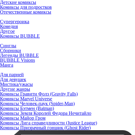
Детские комиксы
Комиксы для подростков
Отечественные комиксы
Супергероика
Комедия
Другое
Комиксы BUBBLE
Синглы
Сборники
Легенды BUBBLE
BUBBLE Visions
Манга
Для парней
Для девушек
Мистика/ужасы
Другие жанры
Комиксы Гравити Фолз (Gravity Falls)
Комиксы Marvel Universe
Комиксы Человек-паук (Spider-Man)
Комиксы Бэтмен (Batman)
Комиксы Земля Королей Федора Нечитайло
Комиксы Майор Гром
Комиксы Лига справедливости (Justice League)
Комиксы Призрачный гонщик (Ghost Rider)