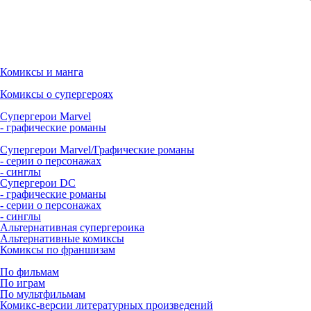
Комиксы и манга
Комиксы о супергероях
Супергерои Marvel
- графические романы
Супергерои Marvel/Графические романы
- серии о персонажах
- синглы
Супергерои DC
- графические романы
- серии о персонажах
- синглы
Альтернативная супергероика
Альтернативные комиксы
Комиксы по франшизам
По фильмам
По играм
По мультфильмам
Комикс-версии литературных произведений