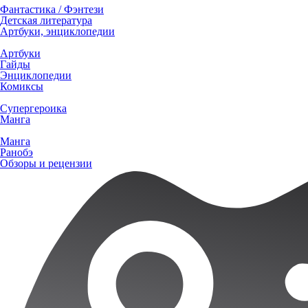
Фантастика / Фэнтези
Детская литература
Артбуки, энциклопедии
Артбуки
Гайды
Энциклопедии
Комиксы
Супергероика
Манга
Манга
Ранобэ
Обзоры и рецензии