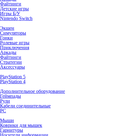
Файтинги
Детские игры
Игры Б/У
Nintendo Switch
Экшен
Симуляторы
Гонки
Ролевые игры
Приключения
Аркады
Файтинги
Стратегии
Аксессуары
PlayStation 5
PlayStation 4
Дополнительное оборудование
Геймпады
Рули
Кабели соединительные
PC
Мыши
Коврики для мышек
Гарнитуры
Носители информации