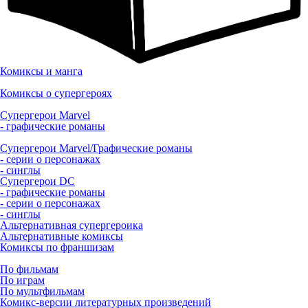
Комиксы и манга
Комиксы о супергероях
Супергерои Marvel
- графические романы
Супергерои Marvel/Графические романы
- серии о персонажах
- синглы
Супергерои DC
- графические романы
- серии о персонажах
- синглы
Альтернативная супергероика
Альтернативные комиксы
Комиксы по франшизам
По фильмам
По играм
По мультфильмам
Комикс-версии литературных произведений