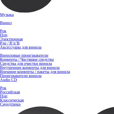
Музыка
Винил
Рок
Поп
Электронная
Рэп / R’n’B
Аксессуары для винила
Виниловые проигрыватели
Конверты / Чистящие средства
Средства для очистки винила
Внутренние конверты для винила
Внешние конверты / пакеты для винила
Проигрыватели винила
Audio CD
Рок
Российская
Поп
Классическая
Саундтреки