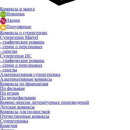
Комиксы и манга
Новинки
Акции
Популярные
Комиксы о супергероях
Супергерои Marvel
- графические романы
- серии о персонажах
- синглы
Супергерои DC
- графические романы
- серии о персонажах
- синглы
Альтернативная супергероика
Альтернативные комиксы
Комиксы по франшизам
По фильмам
По играм
По мультфильмам
Комикс-версии литературных произведений
Детские комиксы
Комиксы для подростков
Отечественные комиксы
Супергероика
Комедия