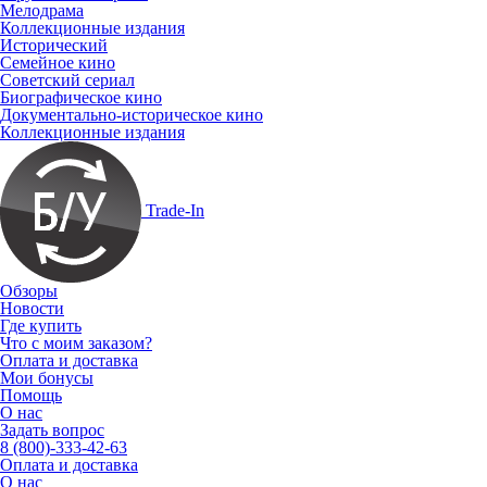
Мелодрама
Коллекционные издания
Исторический
Семейное кино
Советский сериал
Биографическое кино
Документально-историческое кино
Коллекционные издания
Trade-In
Обзоры
Новости
Где купить
Что с моим заказом?
Оплата и доставка
Мои бонусы
Помощь
О нас
Задать вопрос
8 (800)-333-42-63
Оплата и доставка
О нас