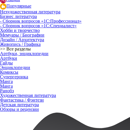
Популярные
Нехудожественная литература
Бизнес литература
- Сборник вопросов «1С:Профессионал»
- Сборник вопросов «1С:Специалист»
Хобби и творчество
Мемуары / Биографии
Дизайн / Архитектура
Живопись / Графика
>> Все разделы
Артбуки, энциклопедии
Артбуки
Гайды
Энциклопедии
Комиксы
Супергероика
Манга
Манга
Ранобэ
Художественная литература
Фантастика / Фэнтези
Детская литература
Обзоры и рецензии