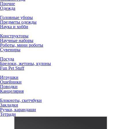
Прочие
Одежда
Головные уборы
Предметы одежды
Наука и хобби
Конструкторы
Научные наборы
Роботы, мини роботы
Сувениры
Посуда
Брелоки, жетоны, кулоны
Fun Pet Stuff
Игрушки
Ошейники
Поводки
Канцелярия
Блокноты, скетчбуки
Закладки
Ручки, карандаши
Тетради