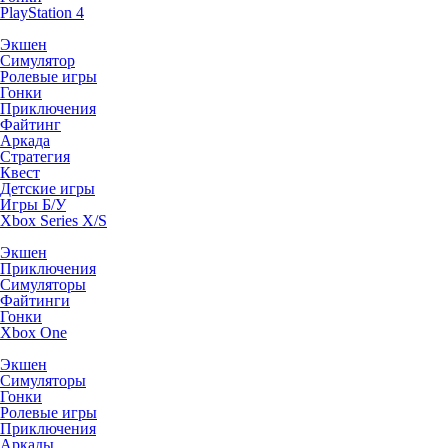
PlayStation 4
Экшен
Симулятор
Ролевые игры
Гонки
Приключения
Файтинг
Аркада
Стратегия
Квест
Детские игры
Игры Б/У
Xbox Series X/S
Экшен
Приключения
Симуляторы
Файтинги
Гонки
Xbox One
Экшен
Симуляторы
Гонки
Ролевые игры
Приключения
Аркады