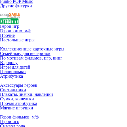
Funko POP Music
Другие фигурки
Герои игр
Герои кино, м/ф
Прочие
Настольные игры
Коллекционные карточные игры
Семейные, для вечеринок
По мотивам фильмов, игр, книг
В дорогу
Игры для детей
Головоломки
Атрибутика
Аксессуары героев
Светильники
Плакаты, значки, наклейки
Сумки, кошельки
Прочая атрибутика
Мягкие игрушки
Герои фильмов, м/ф
Герои игр
Символ года