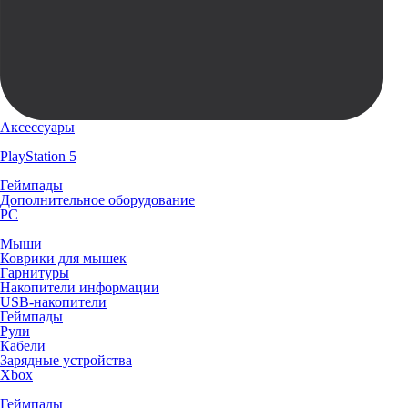
Аксессуары
PlayStation 5
Геймпады
Дополнительное оборудование
PC
Мыши
Коврики для мышек
Гарнитуры
Накопители информации
USB-накопители
Геймпады
Рули
Кабели
Зарядные устройства
Xbox
Геймпады