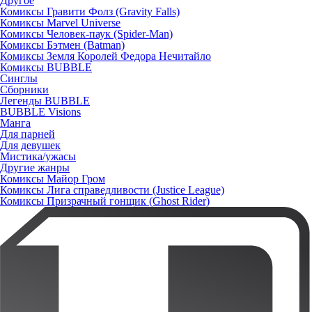
Другое
Комиксы Гравити Фолз (Gravity Falls)
Комиксы Marvel Universe
Комиксы Человек-паук (Spider-Man)
Комиксы Бэтмен (Batman)
Комиксы Земля Королей Федора Нечитайло
Комиксы BUBBLE
Синглы
Сборники
Легенды BUBBLE
BUBBLE Visions
Манга
Для парней
Для девушек
Мистика/ужасы
Другие жанры
Комиксы Майор Гром
Комиксы Лига справедливости (Justice League)
Комиксы Призрачный гонщик (Ghost Rider)