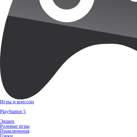
Игры и консоли
PlayStation 5
Экшен
Ролевые игры
Приключения
Гонки