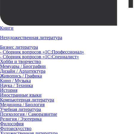
Книги
Нехудожественная литература
Бизнес литература
- Сборник вопросов «1С:Профессионал»
- Сборник вопросов «1С:Специалист»
Хобби и творчество
Мемуары / Биографии
Дизайн / Архитектура
Живопись / Графика
Кино / Музыка
Наука / Техника
История
Иностранные языки
Компьютерная литература
Медицина / Биология
Учебная литература
Психология / Саморазвитие
Религия / Эзотерика
Философия
Фотоискусство
Художественная литература