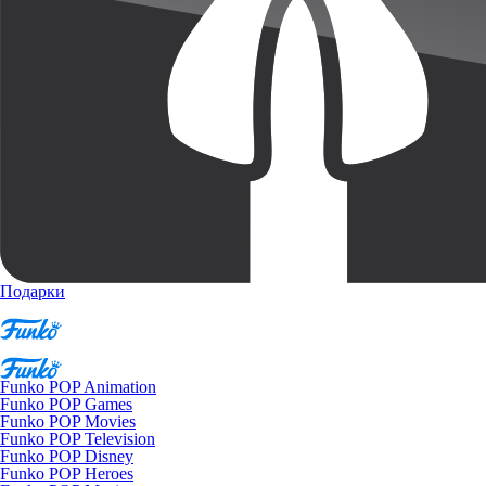
Подарки
Funko POP Animation
Funko POP Games
Funko POP Movies
Funko POP Television
Funko POP Disney
Funko POP Heroes