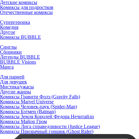
Детские комиксы
Комиксы для подростков
Отечественные комиксы
Супергероика
Комедия
Другое
Комиксы BUBBLE
Синглы
Сборники
Легенды BUBBLE
BUBBLE Visions
Манга
Для парней
Для девушек
Мистика/ужасы
Другие жанры
Комиксы Гравити Фолз (Gravity Falls)
Комиксы Marvel Universe
Комиксы Человек-паук (Spider-Man)
Комиксы Бэтмен (Batman)
Комиксы Земля Королей Федора Нечитайло
Комиксы Майор Гром
Комиксы Лига справедливости (Justice League)
Комиксы Призрачный гонщик (Ghost Rider)