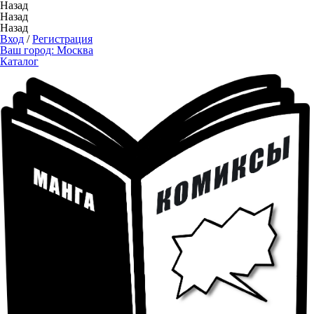
Назад
Назад
Назад
Вход
/
Регистрация
Ваш город:
Москва
Каталог