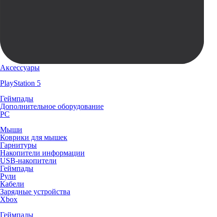
Аксессуары
PlayStation 5
Геймпады
Дополнительное оборудование
PC
Мыши
Коврики для мышек
Гарнитуры
Накопители информации
USB-накопители
Геймпады
Рули
Кабели
Зарядные устройства
Xbox
Геймпады