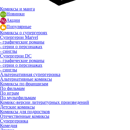
Комиксы и манга
Новинки
Акции
Популярные
Комиксы о супергероях
Супергерои Marvel
- графические романы
- серии о персонажах
- синглы
Супергерои DC
- графические романы
- серии о персонажах
- синглы
Альтернативная супергероика
Альтернативные комиксы
Комиксы по франшизам
По фильмам
По играм
По мультфильмам
Комикс-версии литературных произведений
Детские комиксы
Комиксы для подростков
Отечественные комиксы
Супергероика
Комедия