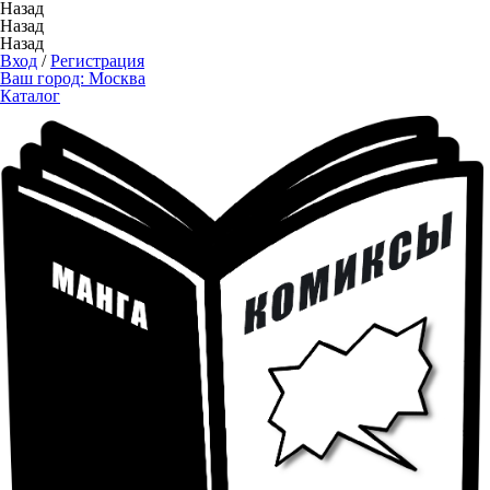
Назад
Назад
Назад
Вход
/
Регистрация
Ваш город:
Москва
Каталог