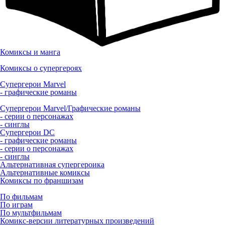
Комиксы и манга
Комиксы о супергероях
Супергерои Marvel
- графические романы
Супергерои Marvel/Графические романы
- серии о персонажах
- синглы
Супергерои DC
- графические романы
- серии о персонажах
- синглы
Альтернативная супергероика
Альтернативные комиксы
Комиксы по франшизам
По фильмам
По играм
По мультфильмам
Комикс-версии литературных произведений