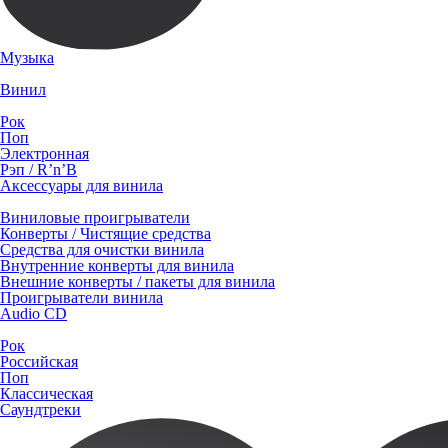
Музыка
Винил
Рок
Поп
Электронная
Рэп / R’n’B
Аксессуары для винила
Виниловые проигрыватели
Конверты / Чистящие средства
Средства для очистки винила
Внутренние конверты для винила
Внешние конверты / пакеты для винила
Проигрыватели винила
Audio CD
Рок
Российская
Поп
Классическая
Саундтреки