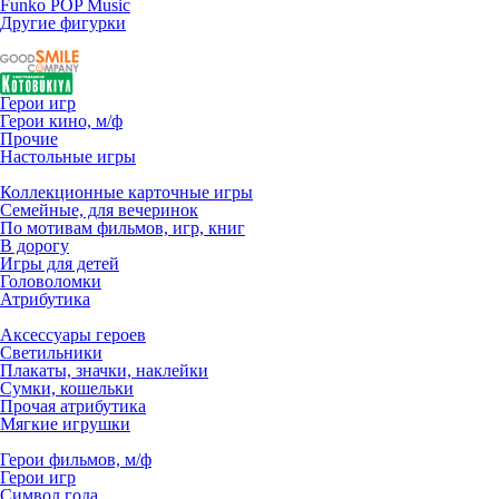
Funko POP Music
Другие фигурки
Герои игр
Герои кино, м/ф
Прочие
Настольные игры
Коллекционные карточные игры
Семейные, для вечеринок
По мотивам фильмов, игр, книг
В дорогу
Игры для детей
Головоломки
Атрибутика
Аксессуары героев
Светильники
Плакаты, значки, наклейки
Сумки, кошельки
Прочая атрибутика
Мягкие игрушки
Герои фильмов, м/ф
Герои игр
Символ года