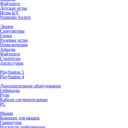
Файтинги
Детские игры
Игры Б/У
Nintendo Switch
Экшен
Симуляторы
Гонки
Ролевые игры
Приключения
Аркады
Файтинги
Стратегии
Аксессуары
PlayStation 5
PlayStation 4
Дополнительное оборудование
Геймпады
Рули
Кабели соединительные
PC
Мыши
Коврики для мышек
Гарнитуры
Носители информации