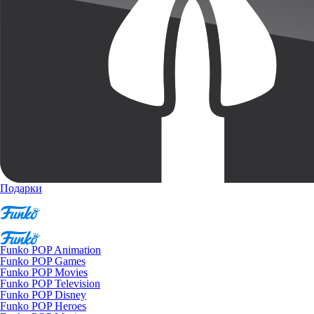
Подарки
Funko POP Animation
Funko POP Games
Funko POP Movies
Funko POP Television
Funko POP Disney
Funko POP Heroes