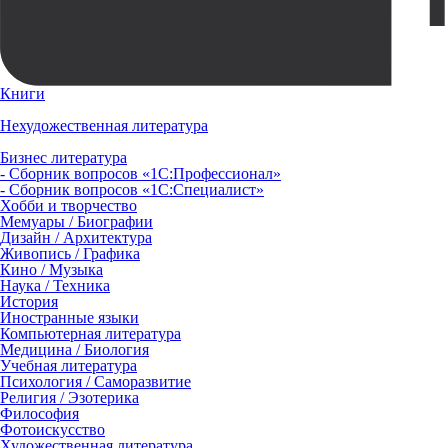
Книги
Нехудожественная литература
Бизнес литература
- Сборник вопросов «1С:Профессионал»
- Сборник вопросов «1С:Специалист»
Хобби и творчество
Мемуары / Биографии
Дизайн / Архитектура
Живопись / Графика
Кино / Музыка
Наука / Техника
История
Иностранные языки
Компьютерная литература
Медицина / Биология
Учебная литература
Психология / Саморазвитие
Религия / Эзотерика
Философия
Фотоискусство
Художественная литература