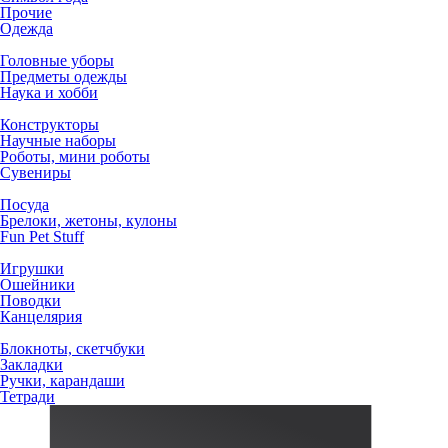
Прочие
Одежда
Головные уборы
Предметы одежды
Наука и хобби
Конструкторы
Научные наборы
Роботы, мини роботы
Сувениры
Посуда
Брелоки, жетоны, кулоны
Fun Pet Stuff
Игрушки
Ошейники
Поводки
Канцелярия
Блокноты, скетчбуки
Закладки
Ручки, карандаши
Тетради