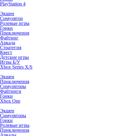
PlayStation 4
Экшен
Симулятор
Ролевые игры
Гонки
Приключения
Файтинг
Аркада
Стратегия
Квест
Детские игры
Игры Б/У
Xbox Series X/S
Экшен
Приключения
Симуляторы
Файтинги
Гонки
Xbox One
Экшен
Симуляторы
Гонки
Ролевые игры
Приключения
Аркады