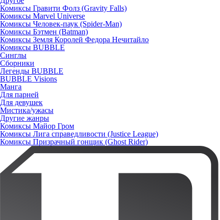
Другое
Комиксы Гравити Фолз (Gravity Falls)
Комиксы Marvel Universe
Комиксы Человек-паук (Spider-Man)
Комиксы Бэтмен (Batman)
Комиксы Земля Королей Федора Нечитайло
Комиксы BUBBLE
Синглы
Сборники
Легенды BUBBLE
BUBBLE Visions
Манга
Для парней
Для девушек
Мистика/ужасы
Другие жанры
Комиксы Майор Гром
Комиксы Лига справедливости (Justice League)
Комиксы Призрачный гонщик (Ghost Rider)