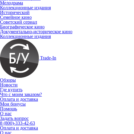
Мелодрама
Коллекционные издания
Исторический
Семейное кино
Советский сериал
Биографическое кино
Документально-историческое кино
Коллекционные издания
Trade-In
Обзоры
Новости
Где купить
Что с моим заказом?
Оплата и доставка
Мои бонусы
Помощь
О нас
Задать вопрос
8 (800)-333-42-63
Оплата и доставка
О нас