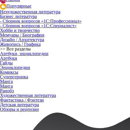
Популярные
Нехудожественная литература
Бизнес литература
- Сборник вопросов «1С:Профессионал»
- Сборник вопросов «1С:Специалист»
Хобби и творчество
Мемуары / Биографии
Дизайн / Архитектура
Живопись / Графика
>> Все разделы
Артбуки, энциклопедии
Артбуки
Гайды
Энциклопедии
Комиксы
Супергероика
Манга
Манга
Ранобэ
Художественная литература
Фантастика / Фэнтези
Детская литература
Обзоры и рецензии