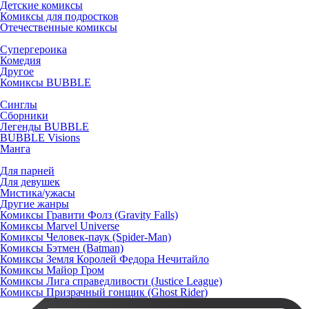
Детские комиксы
Комиксы для подростков
Отечественные комиксы
Супергероика
Комедия
Другое
Комиксы BUBBLE
Синглы
Сборники
Легенды BUBBLE
BUBBLE Visions
Манга
Для парней
Для девушек
Мистика/ужасы
Другие жанры
Комиксы Гравити Фолз (Gravity Falls)
Комиксы Marvel Universe
Комиксы Человек-паук (Spider-Man)
Комиксы Бэтмен (Batman)
Комиксы Земля Королей Федора Нечитайло
Комиксы Майор Гром
Комиксы Лига справедливости (Justice League)
Комиксы Призрачный гонщик (Ghost Rider)