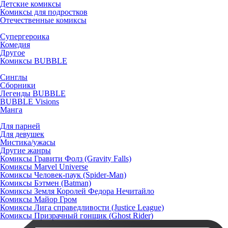
Детские комиксы
Комиксы для подростков
Отечественные комиксы
Супергероика
Комедия
Другое
Комиксы BUBBLE
Синглы
Сборники
Легенды BUBBLE
BUBBLE Visions
Манга
Для парней
Для девушек
Мистика/ужасы
Другие жанры
Комиксы Гравити Фолз (Gravity Falls)
Комиксы Marvel Universe
Комиксы Человек-паук (Spider-Man)
Комиксы Бэтмен (Batman)
Комиксы Земля Королей Федора Нечитайло
Комиксы Майор Гром
Комиксы Лига справедливости (Justice League)
Комиксы Призрачный гонщик (Ghost Rider)