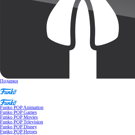
Подарки
Funko POP Animation
Funko POP Games
Funko POP Movies
Funko POP Television
Funko POP Disney
Funko POP Heroes