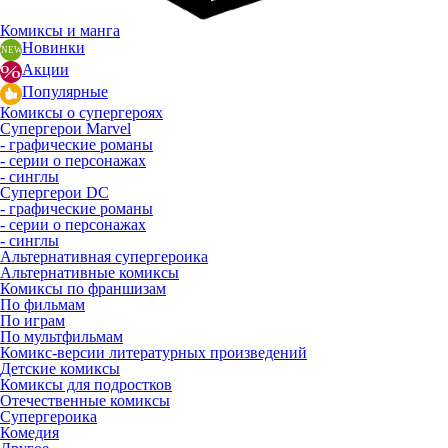
Комиксы и манга
Новинки
Акции
Популярные
Комиксы о супергероях
Супергерои Marvel
- графические романы
- серии о персонажах
- синглы
Супергерои DC
- графические романы
- серии о персонажах
- синглы
Альтернативная супергероика
Альтернативные комиксы
Комиксы по франшизам
По фильмам
По играм
По мультфильмам
Комикс-версии литературных произведений
Детские комиксы
Комиксы для подростков
Отечественные комиксы
Супергероика
Комедия