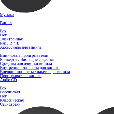
Музыка
Винил
Рок
Поп
Электронная
Рэп / R’n’B
Аксессуары для винила
Виниловые проигрыватели
Конверты / Чистящие средства
Средства для очистки винила
Внутренние конверты для винила
Внешние конверты / пакеты для винила
Проигрыватели винила
Audio CD
Рок
Российская
Поп
Классическая
Саундтреки