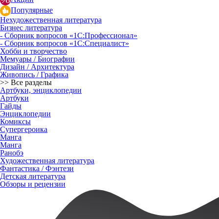
Популярные
Нехудожественная литература
Бизнес литература
- Сборник вопросов «1С:Профессионал»
- Сборник вопросов «1С:Специалист»
Хобби и творчество
Мемуары / Биографии
Дизайн / Архитектура
Живопись / Графика
>> Все разделы
Артбуки, энциклопедии
Артбуки
Гайды
Энциклопедии
Комиксы
Супергероика
Манга
Манга
Ранобэ
Художественная литература
Фантастика / Фэнтези
Детская литература
Обзоры и рецензии