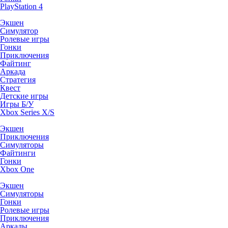
PlayStation 4
Экшен
Симулятор
Ролевые игры
Гонки
Приключения
Файтинг
Аркада
Стратегия
Квест
Детские игры
Игры Б/У
Xbox Series X/S
Экшен
Приключения
Симуляторы
Файтинги
Гонки
Xbox One
Экшен
Симуляторы
Гонки
Ролевые игры
Приключения
Аркады