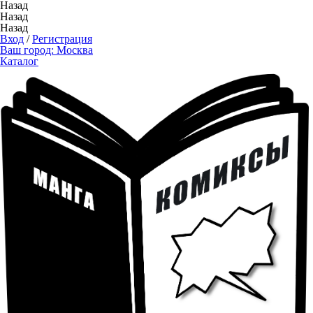
Назад
Назад
Назад
Вход
/
Регистрация
Ваш город:
Москва
Каталог