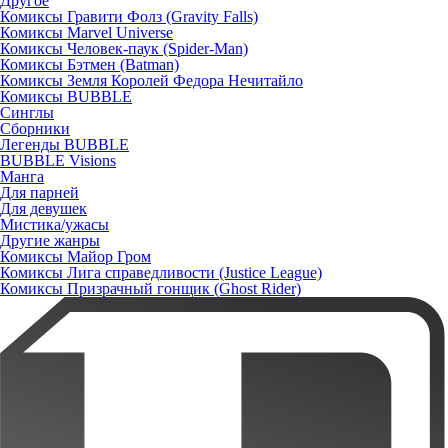
Другое
Комиксы Гравити Фолз (Gravity Falls)
Комиксы Marvel Universe
Комиксы Человек-паук (Spider-Man)
Комиксы Бэтмен (Batman)
Комиксы Земля Королей Федора Нечитайло
Комиксы BUBBLE
Синглы
Сборники
Легенды BUBBLE
BUBBLE Visions
Манга
Для парней
Для девушек
Мистика/ужасы
Другие жанры
Комиксы Майор Гром
Комиксы Лига справедливости (Justice League)
Комиксы Призрачный гонщик (Ghost Rider)