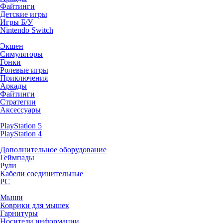
Файтинги
Детские игры
Игры Б/У
Nintendo Switch
Экшен
Симуляторы
Гонки
Ролевые игры
Приключения
Аркады
Файтинги
Стратегии
Аксессуары
PlayStation 5
PlayStation 4
Дополнительное оборудование
Геймпады
Рули
Кабели соединительные
PC
Мыши
Коврики для мышек
Гарнитуры
Носители информации