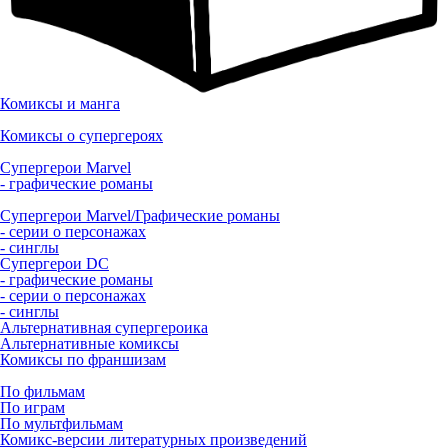
Комиксы и манга
Комиксы о супергероях
Супергерои Marvel
- графические романы
Супергерои Marvel/Графические романы
- серии о персонажах
- синглы
Супергерои DC
- графические романы
- серии о персонажах
- синглы
Альтернативная супергероика
Альтернативные комиксы
Комиксы по франшизам
По фильмам
По играм
По мультфильмам
Комикс-версии литературных произведений