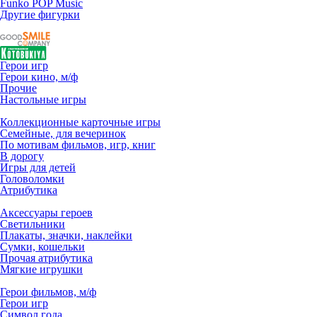
Funko POP Music
Другие фигурки
Герои игр
Герои кино, м/ф
Прочие
Настольные игры
Коллекционные карточные игры
Семейные, для вечеринок
По мотивам фильмов, игр, книг
В дорогу
Игры для детей
Головоломки
Атрибутика
Аксессуары героев
Светильники
Плакаты, значки, наклейки
Сумки, кошельки
Прочая атрибутика
Мягкие игрушки
Герои фильмов, м/ф
Герои игр
Символ года