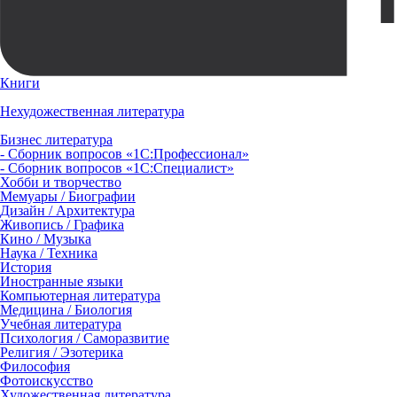
Книги
Нехудожественная литература
Бизнес литература
- Сборник вопросов «1С:Профессионал»
- Сборник вопросов «1С:Специалист»
Хобби и творчество
Мемуары / Биографии
Дизайн / Архитектура
Живопись / Графика
Кино / Музыка
Наука / Техника
История
Иностранные языки
Компьютерная литература
Медицина / Биология
Учебная литература
Психология / Саморазвитие
Религия / Эзотерика
Философия
Фотоискусство
Художественная литература