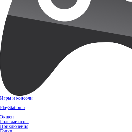
Игры и консоли
PlayStation 5
Экшен
Ролевые игры
Приключения
Гонки