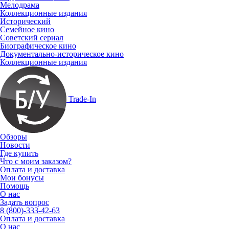
Мелодрама
Коллекционные издания
Исторический
Семейное кино
Советский сериал
Биографическое кино
Документально-историческое кино
Коллекционные издания
Trade-In
Обзоры
Новости
Где купить
Что с моим заказом?
Оплата и доставка
Мои бонусы
Помощь
О нас
Задать вопрос
8 (800)-333-42-63
Оплата и доставка
О нас