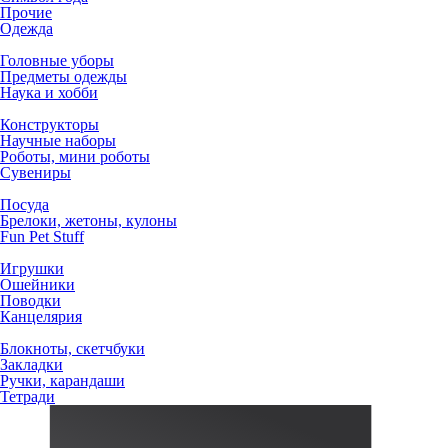
Прочие
Одежда
Головные уборы
Предметы одежды
Наука и хобби
Конструкторы
Научные наборы
Роботы, мини роботы
Сувениры
Посуда
Брелоки, жетоны, кулоны
Fun Pet Stuff
Игрушки
Ошейники
Поводки
Канцелярия
Блокноты, скетчбуки
Закладки
Ручки, карандаши
Тетради