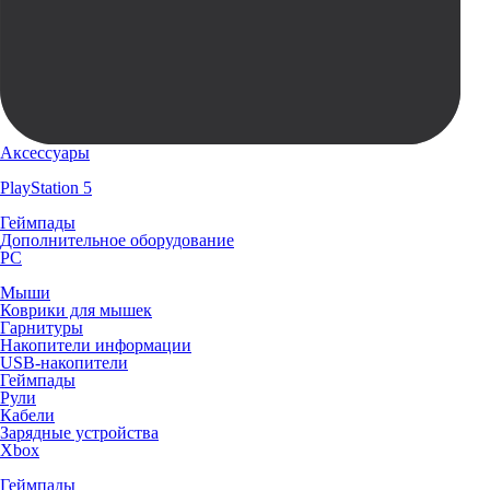
Аксессуары
PlayStation 5
Геймпады
Дополнительное оборудование
PC
Мыши
Коврики для мышек
Гарнитуры
Накопители информации
USB-накопители
Геймпады
Рули
Кабели
Зарядные устройства
Xbox
Геймпады