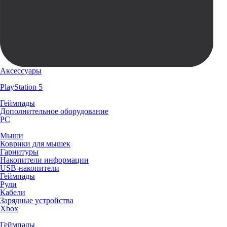
Аксессуары
PlayStation 5
Геймпады
Дополнительное оборудование
PC
Мыши
Коврики для мышек
Гарнитуры
Накопители информации
USB-накопители
Геймпады
Рули
Кабели
Зарядные устройства
Xbox
Геймпады