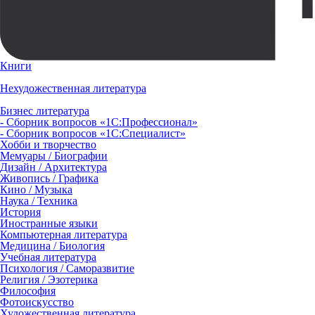
Книги
Нехудожественная литература
Бизнес литература
- Сборник вопросов «1С:Профессионал»
- Сборник вопросов «1С:Специалист»
Хобби и творчество
Мемуары / Биографии
Дизайн / Архитектура
Живопись / Графика
Кино / Музыка
Наука / Техника
История
Иностранные языки
Компьютерная литература
Медицина / Биология
Учебная литература
Психология / Саморазвитие
Религия / Эзотерика
Философия
Фотоискусство
Художественная литература