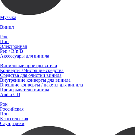
Музыка
Винил
Рок
Поп
Электронная
Рэп / R’n’B
Аксессуары для винила
Виниловые проигрыватели
Конверты / Чистящие средства
Средства для очистки винила
Внутренние конверты для винила
Внешние конверты / пакеты для винила
Проигрыватели винила
Audio CD
Рок
Российская
Поп
Классическая
Саундтреки