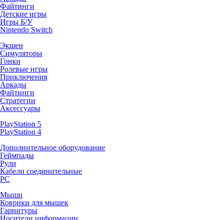
Файтинги
Детские игры
Игры Б/У
Nintendo Switch
Экшен
Симуляторы
Гонки
Ролевые игры
Приключения
Аркады
Файтинги
Стратегии
Аксессуары
PlayStation 5
PlayStation 4
Дополнительное оборудование
Геймпады
Рули
Кабели соединительные
PC
Мыши
Коврики для мышек
Гарнитуры
Носители информации