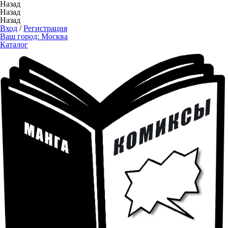
Назад
Назад
Назад
Вход
/
Регистрация
Ваш город:
Москва
Каталог