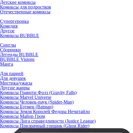
Детские комиксы
Комиксы для подростков
Отечественные комиксы
Супергероика
Комедия
Другое
Комиксы BUBBLE
Синглы
Сборники
Легенды BUBBLE
BUBBLE Visions
Манга
Для парней
Для девушек
Мистика/ужасы
Другие жанры
Комиксы Гравити Фолз (Gravity Falls)
Комиксы Marvel Universe
Комиксы Человек-паук (Spider-Man)
Комиксы Бэтмен (Batman)
Комиксы Земля Королей Федора Нечитайло
Комиксы Майор Гром
Комиксы Лига справедливости (Justice League)
Комиксы Призрачный гонщик (Ghost Rider)