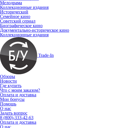
Мелодрама
Коллекционные издания
Исторический
Семейное кино
Советский сериал
Биографическое кино
Документально-историческое кино
Коллекционные издания
Trade-In
Обзоры
Новости
Где купить
Что с моим заказом?
Оплата и доставка
Мои бонусы
Помощь
О нас
Задать вопрос
8 (800)-333-42-63
Оплата и доставка
О нас