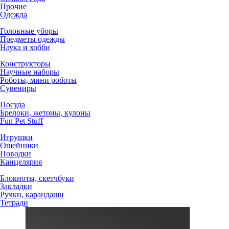
Прочие
Одежда
Головные уборы
Предметы одежды
Наука и хобби
Конструкторы
Научные наборы
Роботы, мини роботы
Сувениры
Посуда
Брелоки, жетоны, кулоны
Fun Pet Stuff
Игрушки
Ошейники
Поводки
Канцелярия
Блокноты, скетчбуки
Закладки
Ручки, карандаши
Тетради