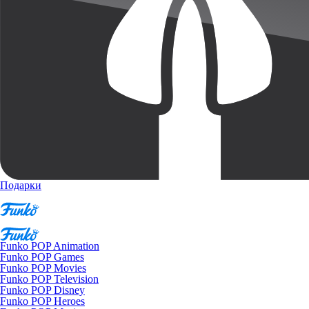
Подарки
Funko POP Animation
Funko POP Games
Funko POP Movies
Funko POP Television
Funko POP Disney
Funko POP Heroes