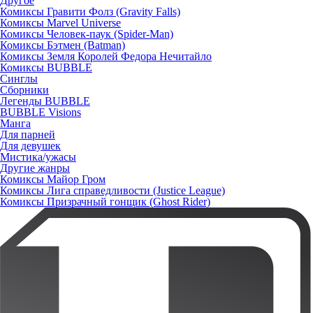
Другое
Комиксы Гравити Фолз (Gravity Falls)
Комиксы Marvel Universe
Комиксы Человек-паук (Spider-Man)
Комиксы Бэтмен (Batman)
Комиксы Земля Королей Федора Нечитайло
Комиксы BUBBLE
Синглы
Сборники
Легенды BUBBLE
BUBBLE Visions
Манга
Для парней
Для девушек
Мистика/ужасы
Другие жанры
Комиксы Майор Гром
Комиксы Лига справедливости (Justice League)
Комиксы Призрачный гонщик (Ghost Rider)