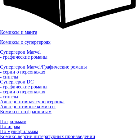
Комиксы и манга
Комиксы о супергероях
Супергерои Marvel
- графические романы
Супергерои Marvel/Графические романы
- серии о персонажах
- синглы
Супергерои DC
- графические романы
- серии о персонажах
- синглы
Альтернативная супергероика
Альтернативные комиксы
Комиксы по франшизам
По фильмам
По играм
По мультфильмам
Комикс-версии литературных произведений