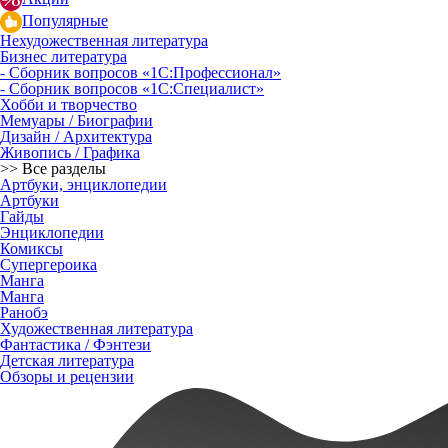
Популярные
Нехудожественная литература
Бизнес литература
- Сборник вопросов «1С:Профессионал»
- Сборник вопросов «1С:Специалист»
Хобби и творчество
Мемуары / Биографии
Дизайн / Архитектура
Живопись / Графика
>> Все разделы
Артбуки, энциклопедии
Артбуки
Гайды
Энциклопедии
Комиксы
Супергероика
Манга
Манга
Ранобэ
Художественная литература
Фантастика / Фэнтези
Детская литература
Обзоры и рецензии