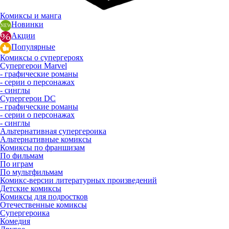
Комиксы и манга
Новинки
Акции
Популярные
Комиксы о супергероях
Супергерои Marvel
- графические романы
- серии о персонажах
- синглы
Супергерои DC
- графические романы
- серии о персонажах
- синглы
Альтернативная супергероика
Альтернативные комиксы
Комиксы по франшизам
По фильмам
По играм
По мультфильмам
Комикс-версии литературных произведений
Детские комиксы
Комиксы для подростков
Отечественные комиксы
Супергероика
Комедия