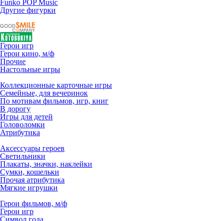
Funko POP Music
Другие фигурки
Герои игр
Герои кино, м/ф
Прочие
Настольные игры
Коллекционные карточные игры
Семейные, для вечеринок
По мотивам фильмов, игр, книг
В дорогу
Игры для детей
Головоломки
Атрибутика
Аксессуары героев
Светильники
Плакаты, значки, наклейки
Сумки, кошельки
Прочая атрибутика
Мягкие игрушки
Герои фильмов, м/ф
Герои игр
Символ года