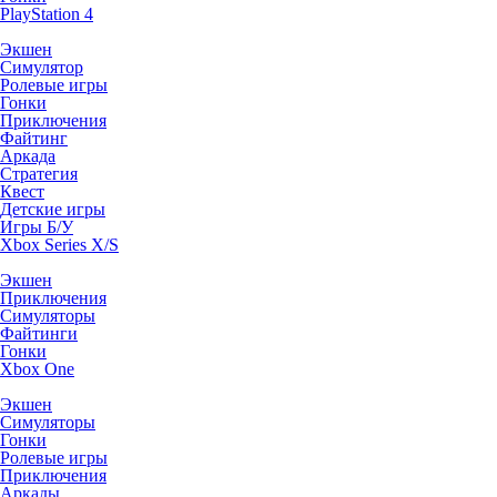
PlayStation 4
Экшен
Симулятор
Ролевые игры
Гонки
Приключения
Файтинг
Аркада
Стратегия
Квест
Детские игры
Игры Б/У
Xbox Series X/S
Экшен
Приключения
Симуляторы
Файтинги
Гонки
Xbox One
Экшен
Симуляторы
Гонки
Ролевые игры
Приключения
Аркады