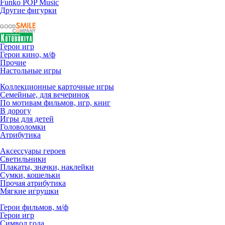
Funko POP Music
Другие фигурки
Герои игр
Герои кино, м/ф
Прочие
Настольные игры
Коллекционные карточные игры
Семейные, для вечеринок
По мотивам фильмов, игр, книг
В дорогу
Игры для детей
Головоломки
Атрибутика
Аксессуары героев
Светильники
Плакаты, значки, наклейки
Сумки, кошельки
Прочая атрибутика
Мягкие игрушки
Герои фильмов, м/ф
Герои игр
Символ года