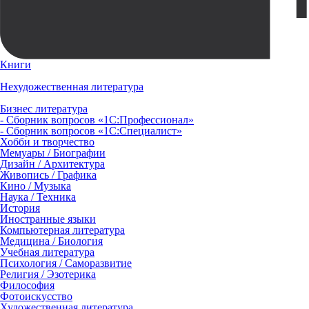
Книги
Нехудожественная литература
Бизнес литература
- Сборник вопросов «1С:Профессионал»
- Сборник вопросов «1С:Специалист»
Хобби и творчество
Мемуары / Биографии
Дизайн / Архитектура
Живопись / Графика
Кино / Музыка
Наука / Техника
История
Иностранные языки
Компьютерная литература
Медицина / Биология
Учебная литература
Психология / Саморазвитие
Религия / Эзотерика
Философия
Фотоискусство
Художественная литература