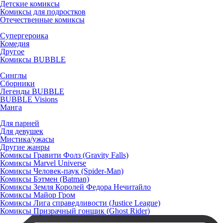
Детские комиксы
Комиксы для подростков
Отечественные комиксы
Супергероика
Комедия
Другое
Комиксы BUBBLE
Синглы
Сборники
Легенды BUBBLE
BUBBLE Visions
Манга
Для парней
Для девушек
Мистика/ужасы
Другие жанры
Комиксы Гравити Фолз (Gravity Falls)
Комиксы Marvel Universe
Комиксы Человек-паук (Spider-Man)
Комиксы Бэтмен (Batman)
Комиксы Земля Королей Федора Нечитайло
Комиксы Майор Гром
Комиксы Лига справедливости (Justice League)
Комиксы Призрачный гонщик (Ghost Rider)