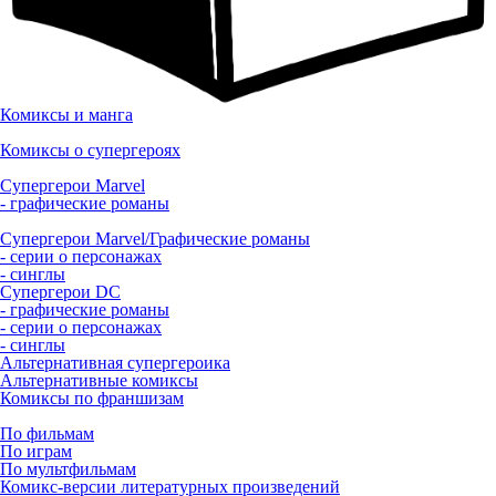
Комиксы и манга
Комиксы о супергероях
Супергерои Marvel
- графические романы
Супергерои Marvel/Графические романы
- серии о персонажах
- синглы
Супергерои DC
- графические романы
- серии о персонажах
- синглы
Альтернативная супергероика
Альтернативные комиксы
Комиксы по франшизам
По фильмам
По играм
По мультфильмам
Комикс-версии литературных произведений