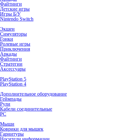
Файтинги
Детские игры
Игры Б/У
Nintendo Switch
Экшен
Симуляторы
Гонки
Ролевые игры
Приключения
Аркады
Файтинги
Стратегии
Аксессуары
PlayStation 5
PlayStation 4
Дополнительное оборудование
Геймпады
Рули
Кабели соединительные
PC
Мыши
Коврики для мышек
Гарнитуры
Носители информации