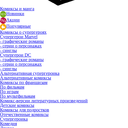
Комиксы и манга
Новинки
Акции
Популярные
Комиксы о супергероях
Супергерои Marvel
- графические романы
- серии о персонажах
- синглы
Супергерои DC
- графические романы
- серии о персонажах
- синглы
Альтернативная супергероика
Альтернативные комиксы
Комиксы по франшизам
По фильмам
По играм
По мультфильмам
Комикс-версии литературных произведений
Детские комиксы
Комиксы для подростков
Отечественные комиксы
Супергероика
Комедия