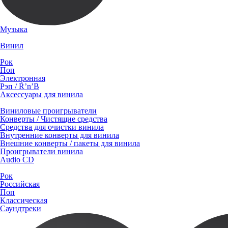
Музыка
Винил
Рок
Поп
Электронная
Рэп / R’n’B
Аксессуары для винила
Виниловые проигрыватели
Конверты / Чистящие средства
Средства для очистки винила
Внутренние конверты для винила
Внешние конверты / пакеты для винила
Проигрыватели винила
Audio CD
Рок
Российская
Поп
Классическая
Саундтреки