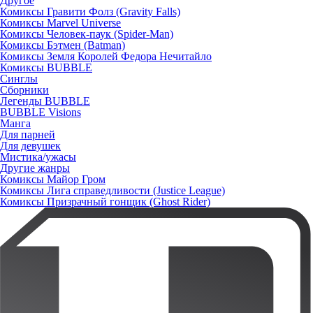
Другое
Комиксы Гравити Фолз (Gravity Falls)
Комиксы Marvel Universe
Комиксы Человек-паук (Spider-Man)
Комиксы Бэтмен (Batman)
Комиксы Земля Королей Федора Нечитайло
Комиксы BUBBLE
Синглы
Сборники
Легенды BUBBLE
BUBBLE Visions
Манга
Для парней
Для девушек
Мистика/ужасы
Другие жанры
Комиксы Майор Гром
Комиксы Лига справедливости (Justice League)
Комиксы Призрачный гонщик (Ghost Rider)