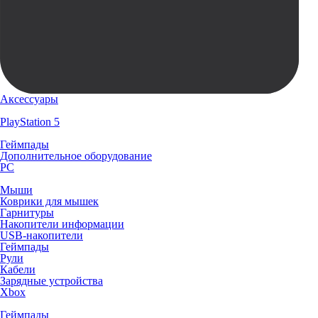
Аксессуары
PlayStation 5
Геймпады
Дополнительное оборудование
PC
Мыши
Коврики для мышек
Гарнитуры
Накопители информации
USB-накопители
Геймпады
Рули
Кабели
Зарядные устройства
Xbox
Геймпады