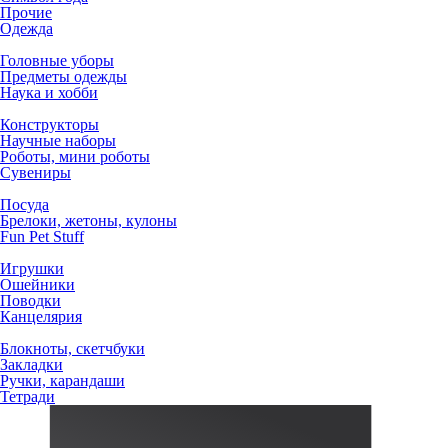
Прочие
Одежда
Головные уборы
Предметы одежды
Наука и хобби
Конструкторы
Научные наборы
Роботы, мини роботы
Сувениры
Посуда
Брелоки, жетоны, кулоны
Fun Pet Stuff
Игрушки
Ошейники
Поводки
Канцелярия
Блокноты, скетчбуки
Закладки
Ручки, карандаши
Тетради