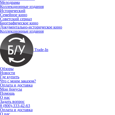
Мелодрама
Коллекционные издания
Исторический
Семейное кино
Советский сериал
Биографическое кино
Документально-историческое кино
Коллекционные издания
Trade-In
Обзоры
Новости
Где купить
Что с моим заказом?
Оплата и доставка
Мои бонусы
Помощь
О нас
Задать вопрос
8 (800)-333-42-63
Оплата и доставка
О нас