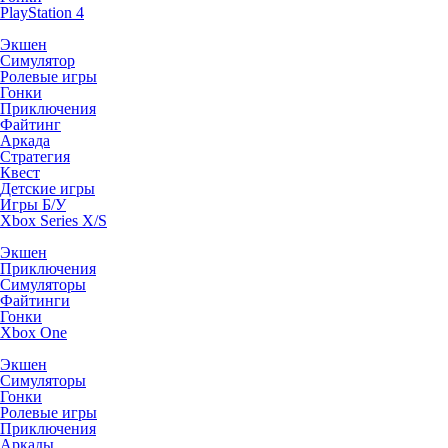
PlayStation 4
Экшен
Симулятор
Ролевые игры
Гонки
Приключения
Файтинг
Аркада
Стратегия
Квест
Детские игры
Игры Б/У
Xbox Series X/S
Экшен
Приключения
Симуляторы
Файтинги
Гонки
Xbox One
Экшен
Симуляторы
Гонки
Ролевые игры
Приключения
Аркады