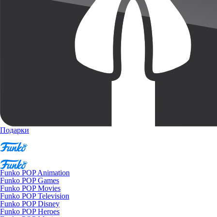
Подарки
Funko POP Animation
Funko POP Games
Funko POP Movies
Funko POP Television
Funko POP Disney
Funko POP Heroes