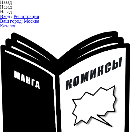
Назад
Назад
Назад
Вход
/
Регистрация
Ваш город:
Москва
Каталог