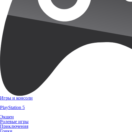
Игры и консоли
PlayStation 5
Экшен
Ролевые игры
Приключения
Гонки