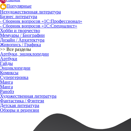
Популярные
Нехудожественная литература
Бизнес литература
- Сборник вопросов «1С:Профессионал»
- Сборник вопросов «1С:Специалист»
Хобби и творчество
Мемуары / Биографии
Дизайн / Архитектура
Живопись / Графика
>> Все разделы
Артбуки, энциклопедии
Артбуки
Гайды
Энциклопедии
Комиксы
Супергероика
Манга
Манга
Ранобэ
Художественная литература
Фантастика / Фэнтези
Детская литература
Обзоры и рецензии