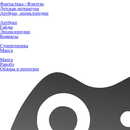
Фантастика / Фэнтези
Детская литература
Артбуки, энциклопедии
Артбуки
Гайды
Энциклопедии
Комиксы
Супергероика
Манга
Манга
Ранобэ
Обзоры и рецензии