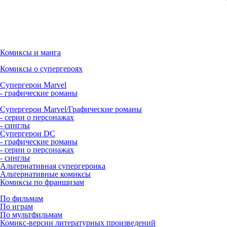
Комиксы и манга
Комиксы о супергероях
Супергерои Marvel
- графические романы
Супергерои Marvel/Графические романы
- серии о персонажах
- синглы
Супергерои DC
- графические романы
- серии о персонажах
- синглы
Альтернативная супергероика
Альтернативные комиксы
Комиксы по франшизам
По фильмам
По играм
По мультфильмам
Комикс-версии литературных произведений