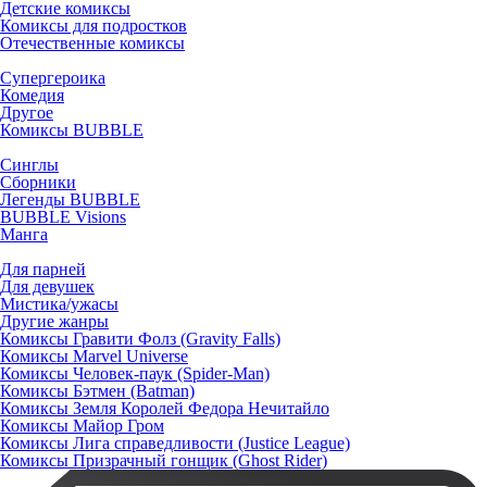
Детские комиксы
Комиксы для подростков
Отечественные комиксы
Супергероика
Комедия
Другое
Комиксы BUBBLE
Синглы
Сборники
Легенды BUBBLE
BUBBLE Visions
Манга
Для парней
Для девушек
Мистика/ужасы
Другие жанры
Комиксы Гравити Фолз (Gravity Falls)
Комиксы Marvel Universe
Комиксы Человек-паук (Spider-Man)
Комиксы Бэтмен (Batman)
Комиксы Земля Королей Федора Нечитайло
Комиксы Майор Гром
Комиксы Лига справедливости (Justice League)
Комиксы Призрачный гонщик (Ghost Rider)